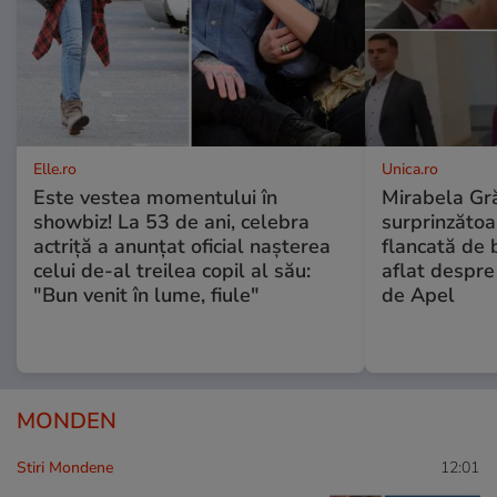
Elle.ro
Unica.ro
Este vestea momentului în
Mirabela Gră
showbiz! La 53 de ani, celebra
surprinzătoar
actriță a anunțat oficial nașterea
flancată de 
celui de-al treilea copil al său:
aflat despre
"Bun venit în lume, fiule"
de Apel
MONDEN
Stiri Mondene
12:01