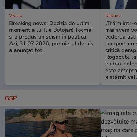
Viva.ro
Unica.ro
Breaking news! Decizia de ultim
„Trăim într-
moment a lui Ilie Bolojan! Tocmai
mai avem vo
s-a produs un seism în politică.
vederea astf
Azi, 31.07.2026, premierul demis
comportamen
a anunțat tot
critică derap
Rogobete la
endocrinolog
este accepta
a stârnit valu
GSP