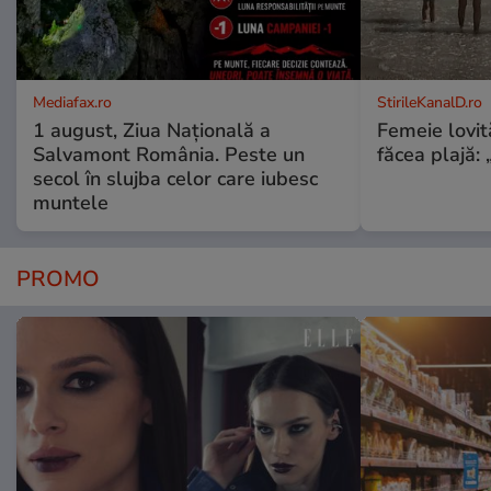
Mediafax.ro
StirileKanalD.ro
1 august, Ziua Națională a
Femeie lovit
Salvamont România. Peste un
făcea plajă: „
secol în slujba celor care iubesc
muntele
PROMO