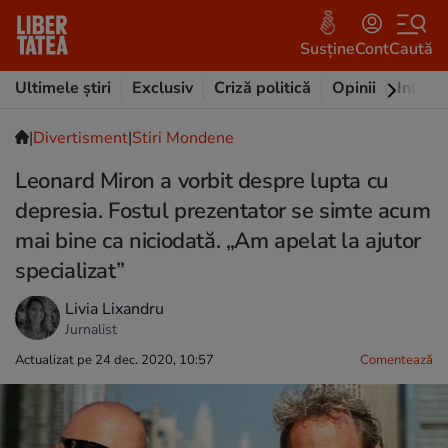
Susține
Cont
Caută
Ultimele știri
Exclusiv
Criză politică
Opinii
Intervi
|
Divertisment
|
Stiri Mondene
Leonard Miron a vorbit despre lupta cu
depresia. Fostul prezentator se simte acum
mai bine ca niciodată. „Am apelat la ajutor
specializat”
Livia Lixandru
Jurnalist
Actualizat pe 24 dec. 2020, 10:57
Comentează