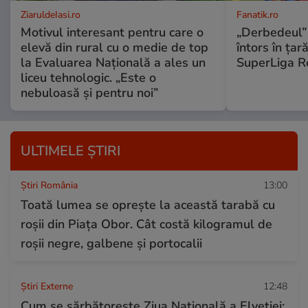
ZiaruldeIasi.ro
Fanatik.ro
Motivul interesant pentru care o
„Derbedeul” 
elevă din rural cu o medie de top
întors în țar
la Evaluarea Națională a ales un
SuperLiga R
liceu tehnologic. „Este o
nebuloasă și pentru noi”
ULTIMELE ȘTIRI
Știri România
13:00
Toată lumea se oprește la această tarabă cu
roșii din Piața Obor. Cât costă kilogramul de
roșii negre, galbene și portocalii
Știri Externe
12:48
Cum se sărbătorește Ziua Națională a Elveției: