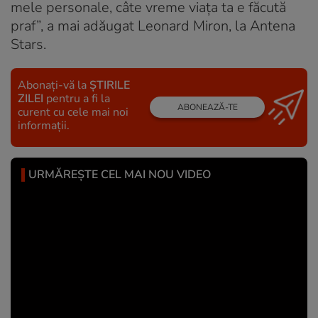
mele personale, câte vreme viața ta e făcută
praf”, a mai adăugat Leonard Miron, la Antena
Stars.
Abonați-vă la
ȘTIRILE
ZILEI
pentru a fi la
ABONEAZĂ-TE
curent cu cele mai noi
informații.
URMĂREȘTE CEL MAI NOU VIDEO