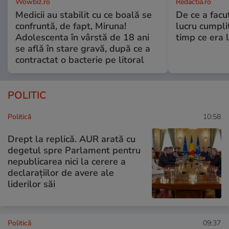
Wowbiz.ro
Redactia.ro
Medicii au stabilit cu ce boală se
De ce a fac
confruntă, de fapt, Miruna!
lucru cumplit
Adolescenta în vârstă de 18 ani
timp ce era 
se află în stare gravă, după ce a
contractat o bacterie pe litoral
POLITIC
Politică
10:58
Drept la replică. AUR arată cu
degetul spre Parlament pentru
nepublicarea nici la cerere a
declarațiilor de avere ale
liderilor săi
Politică
09:37