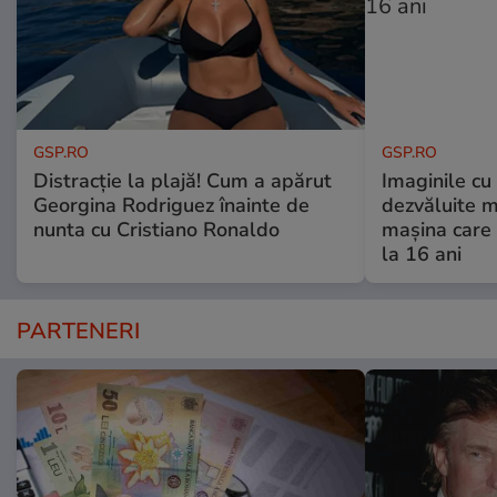
GSP.RO
GSP.RO
Distracție la plajă! Cum a apărut
Imaginile cu
Georgina Rodriguez înainte de
dezvăluite m
nunta cu Cristiano Ronaldo
mașina care 
la 16 ani
PARTENERI