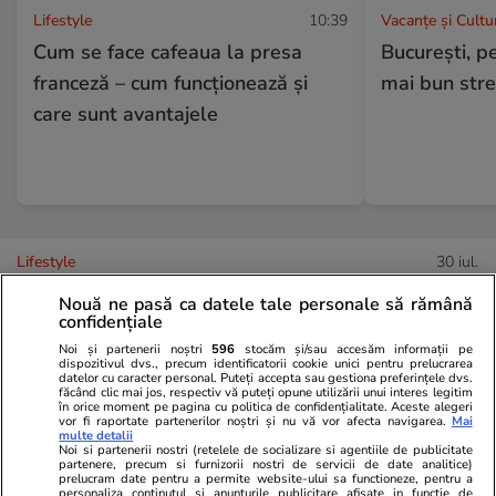
Lifestyle
10:39
Vacanțe și Cultu
Cum se face cafeaua la presa
București, pe
franceză – cum funcționează și
mai bun stre
care sunt avantajele
Lifestyle
30 iul.
Nouă ne pasă ca datele tale personale să rămână
confidențiale
Ce vase de gătit îți trebuie dacă
Noi și partenerii noștri
596
stocăm și/sau accesăm informații pe
te muți singur – ustensile pe
dispozitivul dvs., precum identificatorii cookie unici pentru prelucrarea
datelor cu caracter personal. Puteți accepta sau gestiona preferințele dvs.
care trebuie să le ai în bucătărie
făcând clic mai jos, respectiv vă puteți opune utilizării unui interes legitim
în orice moment pe pagina cu politica de confidențialitate. Aceste alegeri
vor fi raportate partenerilor noștri și nu vă vor afecta navigarea.
Mai
multe detalii
Noi si partenerii nostri (retelele de socializare si agentiile de publicitate
partenere, precum si furnizorii nostri de servicii de date analitice)
prelucram date pentru a permite website-ului sa functioneze, pentru a
Lifestyle
31 iul.
personaliza continutul si anunturile publicitare afisate in functie de