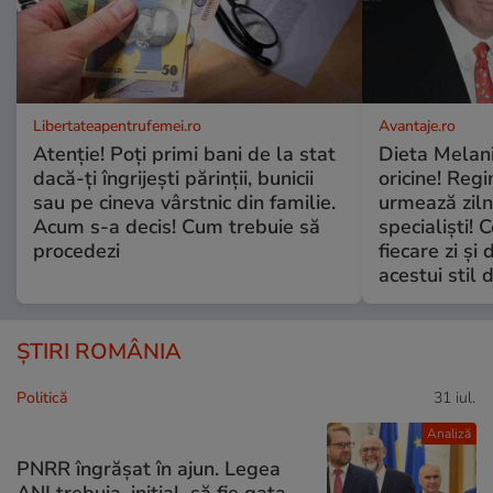
Libertateapentrufemei.ro
Avantaje.ro
Atenție! Poți primi bani de la stat
Dieta Melan
dacă-ți îngrijești părinții, bunicii
oricine! Regi
sau pe cineva vârstnic din familie.
urmează zilni
Acum s-a decis! Cum trebuie să
specialiști! 
procedezi
fiecare zi și 
acestui stil 
ȘTIRI ROMÂNIA
Politică
31 iul.
Analiză
PNRR îngrășat în ajun. Legea