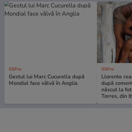
GSP.ro
GSP.ro
Gestul lui Marc Cucurella după
Llorente rea
Mondial face vâlvă în Anglia
după comenta
născut la fot
Torres, din I