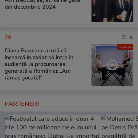
ANI trebuia, inițial, să fie gata
din decembrie 2024
Ştiri
29 iul.
Exclusiv
Diana Buzoianu acuză că
încearcă în zadar să intre în
audiență la procuroarea
generală a României: „Am
rămas șocată!”
PARTENERI