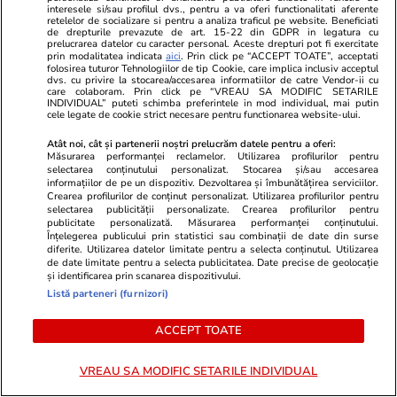
interesele si/sau profilul dvs., pentru a va oferi functionalitati aferente
retelelor de socializare si pentru a analiza traficul pe website. Beneficiati
de drepturile prevazute de art. 15-22 din GDPR in legatura cu
prelucrarea datelor cu caracter personal. Aceste drepturi pot fi exercitate
prin modalitatea indicata
aici
. Prin click pe “ACCEPT TOATE”, acceptati
Ulei de perilla – ce este și ce
folosirea tuturor Tehnologiilor de tip Cookie, care implica inclusiv acceptul
dvs. cu privire la stocarea/accesarea informatiilor de catre Vendor-ii cu
beneficii are
care colaboram. Prin click pe “VREAU SA MODIFIC SETARILE
INDIVIDUAL” puteti schimba preferintele in mod individual, mai putin
cele legate de cookie strict necesare pentru functionarea website-ului.
Atât noi, cât și partenerii noștri prelucrăm datele pentru a oferi:
Măsurarea performanței reclamelor. Utilizarea profilurilor pentru
selectarea conținutului personalizat. Stocarea și/sau accesarea
Lifestyle
31 iul.
informațiilor de pe un dispozitiv. Dezvoltarea și îmbunătățirea serviciilor.
Crearea profilurilor de conținut personalizat. Utilizarea profilurilor pentru
selectarea publicității personalizate. Crearea profilurilor pentru
publicitate personalizată. Măsurarea performanței conținutului.
Înțelegerea publicului prin statistici sau combinații de date din surse
Cum poate fi consumat
diferite. Utilizarea datelor limitate pentru a selecta conținutul. Utilizarea
de date limitate pentru a selecta publicitatea. Date precise de geolocație
ghimbirul
și identificarea prin scanarea dispozitivului.
Listă parteneri (furnizori)
ACCEPT TOATE
Lifestyle
29 iul.
VREAU SA MODIFIC SETARILE INDIVIDUAL