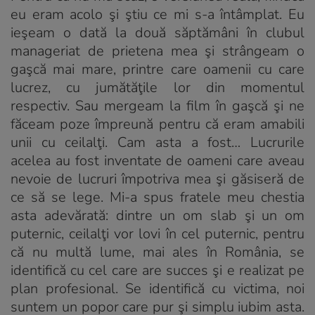
eu eram acolo şi ştiu ce mi s-a întâmplat. Eu
ieşeam o dată la două săptămâni în clubul
manageriat de prie­tena mea şi strângeam o
gaşcă mai mare, printre care oamenii cu care
lucrez, cu jumătăţile lor din momentul
respectiv. Sau mergeam la film în gaşcă şi ne
făceam poze împreună pentru că eram amabili
unii cu ceilalţi. Cam asta a fost… Lucrurile
acelea au fost inventate de oameni care aveau
nevoie de lucruri împotriva mea şi găsiseră de
ce să se lege. Mi-a spus fratele meu ches­tia
asta adevărată: dintre un om slab şi un om
puter­nic, ceilalţi vor lovi în cel puternic, pentru
că nu multă lume, mai ales în România, se
identifică cu cel care are succes şi e realizat pe
plan profesional. Se identifică cu victima, noi
suntem un popor care pur şi simplu iubim asta.