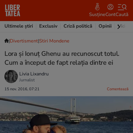
Susține
Cont
Caută
Ultimele știri
Exclusiv
Criză politică
Opinii
Video
|
Divertisment
|
Stiri Mondene
Lora și Ionuț Ghenu au recunoscut totul.
Cum a început de fapt relația dintre ei
Livia Lixandru
Jurnalist
15 nov. 2016, 07:21
Comentează