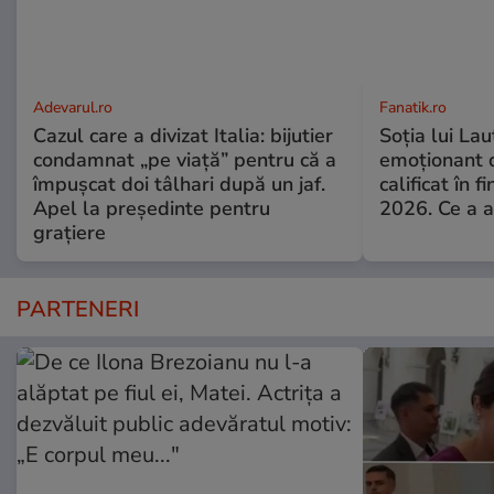
Adevarul.ro
Fanatik.ro
Cazul care a divizat Italia: bijutier
Soția lui La
condamnat „pe viață” pentru că a
emoționant 
împușcat doi tâlhari după un jaf.
calificat în 
Apel la președinte pentru
2026. Ce a a
graţiere
PARTENERI