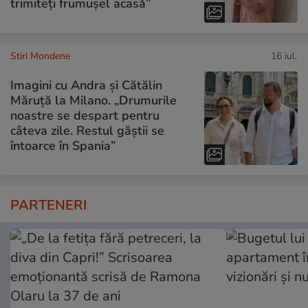
trimiteți frumușel acasă”
Stiri Mondene
16 iul.
Imagini cu Andra și Cătălin
Măruță la Milano. „Drumurile
noastre se despart pentru
câteva zile. Restul găștii se
întoarce în Spania”
PARTENERI