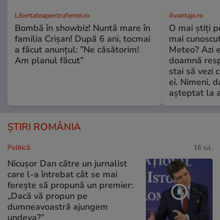
Libertateapentrufemei.ro
Avantaje.ro
Bombă în showbiz! Nuntă mare în
O mai știți 
familia Crișan! După 6 ani, tocmai
mai cunoscu
a făcut anunțul: ”Ne căsătorim!
Meteo? Azi e
Am planul făcut”
doamnă respe
stai să vezi 
ei. Nimeni, d
așteptat la 
ȘTIRI ROMÂNIA
Politică
16 iul.
Nicușor Dan către un jurnalist
care l-a întrebat cât se mai
ferește să propună un premier:
„Dacă vă propun pe
dumneavoastră ajungem
undeva?”