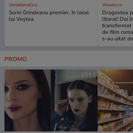
StirileKanalD.ro
Wowbiz.ro
Sorin Grindeanu premier, în locul
Dragostea pl
lui Veștea
litoral! Doi 
transformat 
de film roman
s-au uitat d
PROMO