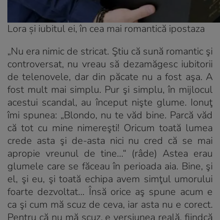
Lora și iubitul ei, în cea mai romantică ipostaza
„Nu era nimic de stricat. Ştiu că sună romantic şi
controversat, nu vreau să dezamăgesc iubitorii
de te­lenovele, dar din păcate nu a fost aşa. A
fost mult mai simplu. Pur şi simplu, în mijlocul
acestui scandal, au în­ceput nişte glume. Ionuţ
îmi spunea: „Blondo, nu te văd bine. Parcă văd
că tot cu mine nimereşti! Oricum toată lumea
crede asta şi de-asta nici nu cred că se mai
apro­pie vreunul de tine…“ (
râde
) Astea erau
glumele care se făceau în perioada aia. Bine, şi
el, şi eu, şi toată echipa avem simţul umorului
foarte dezvoltat… Însă orice aş spune acum e
ca şi cum mă scuz de ceva, iar asta nu e corect.
Pentru că nu mă scuz, e versiunea reală, fiindcă