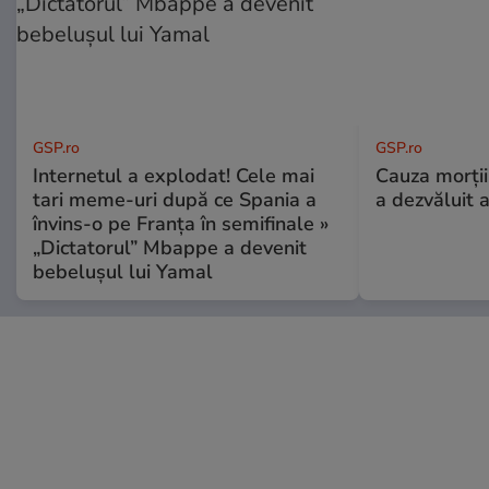
GSP.ro
GSP.ro
Internetul a explodat! Cele mai
Cauza morții
tari meme-uri după ce Spania a
a dezvăluit 
învins-o pe Franța în semifinale »
„Dictatorul” Mbappe a devenit
bebelușul lui Yamal