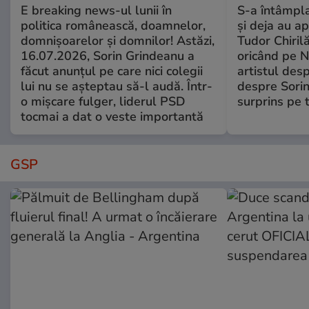
E breaking news-ul lunii în
S-a întâmpl
politica românească, doamnelor,
și deja au ap
domnișoarelor și domnilor! Astăzi,
Tudor Chiril
16.07.2026, Sorin Grindeanu a
oricând pe N
făcut anunțul pe care nici colegii
artistul desp
lui nu se așteptau să-l audă. Într-
despre Sorin
o mișcare fulger, liderul PSD
surprins pe 
tocmai a dat o veste importantă
GSP