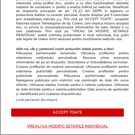
o specie complet nouă
interesele si/sau profilul dvs., pentru a va oferi functionalitati aferente
retelelor de socializare si pentru a analiza traficul pe website. Beneficiati
de drepturile prevazute de art. 15-22 din GDPR in legatura cu
prelucrarea datelor cu caracter personal. Aceste drepturi pot fi exercitate
prin modalitatea indicata
aici
. Prin click pe “ACCEPT TOATE”, acceptati
Știri Externe
16 iul.
folosirea tuturor Tehnologiilor de tip Cookie, care implica inclusiv acceptul
La Niña și Super El Niño s-au combinat într-un
dvs. cu privire la stocarea/accesarea informatiilor de catre Vendor-ii cu
care colaboram. Prin click pe “VREAU SA MODIFIC SETARILE
INDIVIDUAL” puteti schimba preferintele in mod individual, mai putin
fenomen meteorologic rar și au creat un scut
cele legate de cookie strict necesare pentru functionarea website-ului.
atmosferic împotriva uraganelor
Atât noi, cât și partenerii noștri prelucrăm datele pentru a oferi:
Măsurarea performanței reclamelor. Utilizarea profilurilor pentru
selectarea conținutului personalizat. Stocarea și/sau accesarea
informațiilor de pe un dispozitiv. Dezvoltarea și îmbunătățirea serviciilor.
Tehnologie
16 iul.
Crearea profilurilor de conținut personalizat. Utilizarea profilurilor pentru
selectarea publicității personalizate. Crearea profilurilor pentru
Hoții de telefoane încearcă să păcălească
publicitate personalizată. Măsurarea performanței conținutului.
victimele și după ce le-au furat dispozitivele,
Înțelegerea publicului prin statistici sau combinații de date din surse
diferite. Utilizarea datelor limitate pentru a selecta conținutul. Utilizarea
avertizează Telekom
de date limitate pentru a selecta publicitatea. Date precise de geolocație
și identificarea prin scanarea dispozitivului.
Listă parteneri (furnizori)
Citește mai multe
ACCEPT TOATE
VREAU SA MODIFIC SETARILE INDIVIDUAL
TRENDING