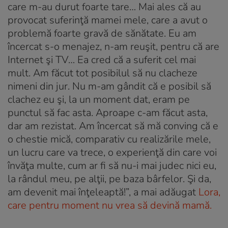
care m-au durut foarte tare… Mai ales că au
provocat suferinţă mamei mele, care a avut o
pro­blemă foarte gravă de sănătate. Eu am
încercat s-o menajez, n-am reuşit, pentru că are
Internet şi TV… Ea cred că a suferit cel mai
mult. Am făcut tot posi­bilul să nu clacheze
nimeni din jur. Nu m-am gândit că e posibil să
clachez eu şi, la un moment dat, eram pe
punctul să fac asta. Aproape c-am făcut asta,
dar am rezistat. Am încercat să mă conving că e
o chestie mică, comparativ cu realizările mele,
un lucru care va trece, o experienţă din care voi
învăţa multe, cum ar fi să nu-i mai judec nici eu,
la rândul meu, pe alţii, pe baza bârfelor. Şi da,
am devenit mai înţeleaptă!”, a mai adăugat
Lora,
care pentru moment nu vrea să devină mamă.