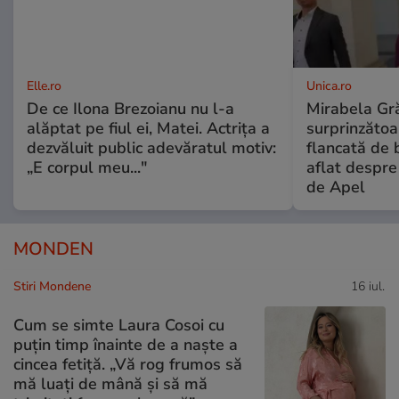
Elle.ro
Unica.ro
De ce Ilona Brezoianu nu l-a
Mirabela Gră
alăptat pe fiul ei, Matei. Actrița a
surprinzătoar
dezvăluit public adevăratul motiv:
flancată de 
„E corpul meu..."
aflat despre
de Apel
MONDEN
Stiri Mondene
16 iul.
Cum se simte Laura Cosoi cu
puțin timp înainte de a naște a
cincea fetiță. „Vă rog frumos să
mă luați de mână și să mă