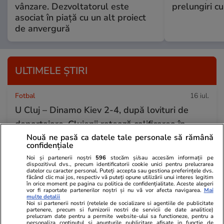
vânzare. Dezvoltatorul este
prelungiri c
asociat în piață cu un alt proiect
de anvergură
ULTIMELE ȘTIRI
Fotbal
16 iul.
U Cluj – Dinamo Kiev 2-4, după lovituri de
departajare. Clujenii ratează calificarea în
Nouă ne pasă ca datele tale personale să rămână
Europa League și par urmăriți de un blestem
confidențiale
la punctul cu var
Noi și partenerii noștri
596
stocăm și/sau accesăm informații pe
dispozitivul dvs., precum identificatorii cookie unici pentru prelucrarea
datelor cu caracter personal. Puteți accepta sau gestiona preferințele dvs.
făcând clic mai jos, respectiv vă puteți opune utilizării unui interes legitim
Știri Externe
16 iul.
în orice moment pe pagina cu politica de confidențialitate. Aceste alegeri
vor fi raportate partenerilor noștri și nu vă vor afecta navigarea.
Mai
O maimuță necunoscută până acum a fost
multe detalii
Noi si partenerii nostri (retelele de socializare si agentiile de publicitate
descoperită în Congo. Cercetătorii spun că este
partenere, precum si furnizorii nostri de servicii de date analitice)
prelucram date pentru a permite website-ului sa functioneze, pentru a
personaliza continutul si anunturile publicitare afisate in functie de