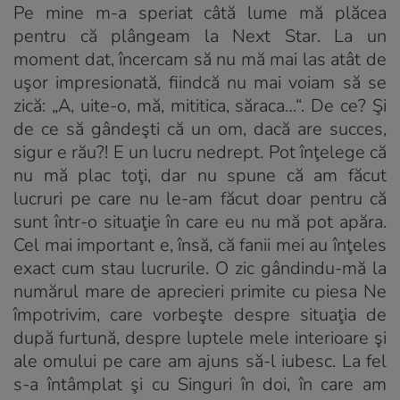
Pe mine m-a speriat câtă lume mă plăcea
pentru că plângeam la
Next Star
. La un
moment dat, încercam să nu mă mai las atât de
uşor impresionată, fiindcă nu mai voiam să se
zică: „A, uite-o, mă, mititica, săraca…“. De ce? Şi
de ce să gândeşti că un om, dacă are succes,
sigur e rău?! E un lucru nedrept. Pot înţelege că
nu mă plac toţi, dar nu spune că am făcut
lucruri pe care nu le-am făcut doar pentru că
sunt într-o situaţie în care eu nu mă pot apăra.
Cel mai important e, însă, că fanii mei au înţeles
exact cum stau lucrurile. O zic gândin­du-mă la
numărul mare de aprecieri primite cu piesa
Ne
împotrivim
, care vorbeşte despre situaţia de
după furtună, despre luptele mele interioare şi
ale omului pe care am ajuns să-l iubesc. La fel
s-a întâmplat şi cu
Singuri în doi
, în care am