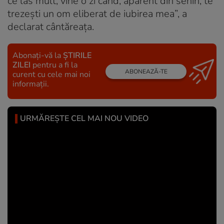
ce las mult, vine o zi când, aparent din senin, te
trezești un om eliberat de iubirea mea”, a
declarat cântăreața.
Abonați-vă la
ȘTIRILE
ZILEI
pentru a fi la
ABONEAZĂ-TE
curent cu cele mai noi
informații.
URMĂREȘTE CEL MAI NOU VIDEO