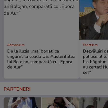
Adevarul.ro
Fanatik.ro
De la iluzia „mai bogați ca
Dezvăluiri de
ungurii”, la coada UE. Austeritatea
politice al l
lui Bolojan, comparată cu „Epoca
l-a băgat în
de Aur”
au certat! N
șef”
PARTENERI