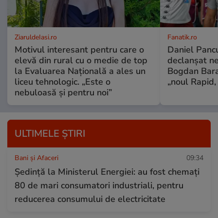
ZiaruldeIasi.ro
Fanatik.ro
Motivul interesant pentru care o
Daniel Pancu
elevă din rural cu o medie de top
declanșat ne
la Evaluarea Națională a ales un
Bogdan Bara
liceu tehnologic. „Este o
„noul Rapid,
nebuloasă și pentru noi”
ULTIMELE ȘTIRI
Bani și Afaceri
09:34
Ședință la Ministerul Energiei: au fost chemați
80 de mari consumatori industriali, pentru
reducerea consumului de electricitate