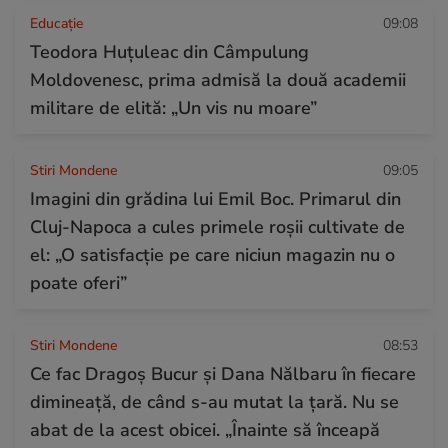
Educație
09:08
Teodora Huțuleac din Câmpulung
Moldovenesc, prima admisă la două academii
militare de elită: „Un vis nu moare”
Stiri Mondene
09:05
Imagini din grădina lui Emil Boc. Primarul din
Cluj-Napoca a cules primele roșii cultivate de
el: „O satisfacție pe care niciun magazin nu o
poate oferi”
Stiri Mondene
08:53
Ce fac Dragoș Bucur și Dana Nălbaru în fiecare
dimineață, de când s-au mutat la țară. Nu se
abat de la acest obicei. „Înainte să înceapă