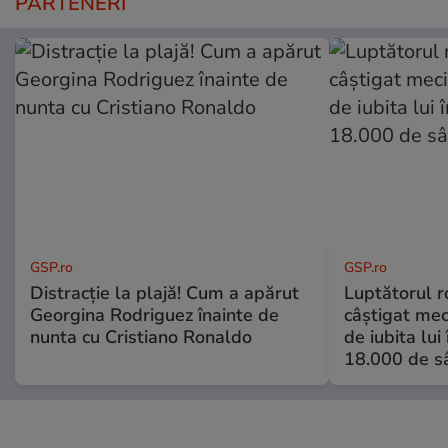
PARTENERI
GSP.ro
GSP.ro
Distracție la plajă! Cum a apărut
Luptătorul 
Georgina Rodriguez înainte de
câștigat meci
nunta cu Cristiano Ronaldo
de iubita lui
18.000 de s