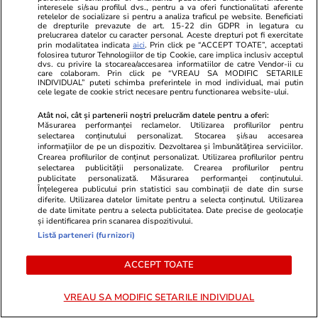
interesele si/sau profilul dvs., pentru a va oferi functionalitati aferente
Lifestyle
28 iul.
retelelor de socializare si pentru a analiza traficul pe website. Beneficiati
de drepturile prevazute de art. 15-22 din GDPR in legatura cu
prelucrarea datelor cu caracter personal. Aceste drepturi pot fi exercitate
prin modalitatea indicata
aici
. Prin click pe “ACCEPT TOATE”, acceptati
folosirea tuturor Tehnologiilor de tip Cookie, care implica inclusiv acceptul
Câte calorii are pepenele roșu –
dvs. cu privire la stocarea/accesarea informatiilor de catre Vendor-ii cu
care colaboram. Prin click pe “VREAU SA MODIFIC SETARILE
beneficii și contraindicații
INDIVIDUAL” puteti schimba preferintele in mod individual, mai putin
cele legate de cookie strict necesare pentru functionarea website-ului.
Atât noi, cât și partenerii noștri prelucrăm datele pentru a oferi:
Măsurarea performanței reclamelor. Utilizarea profilurilor pentru
selectarea conținutului personalizat. Stocarea și/sau accesarea
informațiilor de pe un dispozitiv. Dezvoltarea și îmbunătățirea serviciilor.
Crearea profilurilor de conținut personalizat. Utilizarea profilurilor pentru
Știri România
07:53
selectarea publicității personalizate. Crearea profilurilor pentru
publicitate personalizată. Măsurarea performanței conținutului.
Atac cibernetic devastator după
Înțelegerea publicului prin statistici sau combinații de date din surse
diferite. Utilizarea datelor limitate pentru a selecta conținutul. Utilizarea
o greșeală stupidă cu o parolă:
de date limitate pentru a selecta publicitatea. Date precise de geolocație
și identificarea prin scanarea dispozitivului.
cum au pătruns hackerii în
Listă parteneri (furnizori)
serverele ANP
ACCEPT TOATE
VREAU SA MODIFIC SETARILE INDIVIDUAL
Știri România
07:00