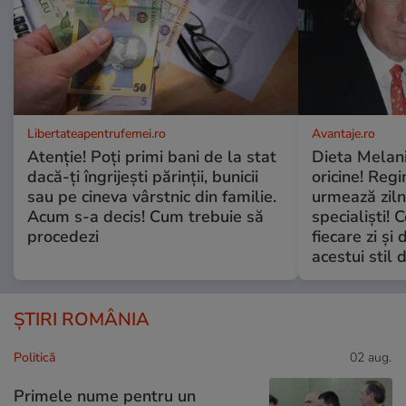
Libertateapentrufemei.ro
Avantaje.ro
Atenție! Poți primi bani de la stat
Dieta Melan
dacă-ți îngrijești părinții, bunicii
oricine! Regi
sau pe cineva vârstnic din familie.
urmează zilni
Acum s-a decis! Cum trebuie să
specialiști! 
procedezi
fiecare zi și 
acestui stil 
ȘTIRI ROMÂNIA
Politică
02 aug.
Primele nume pentru un