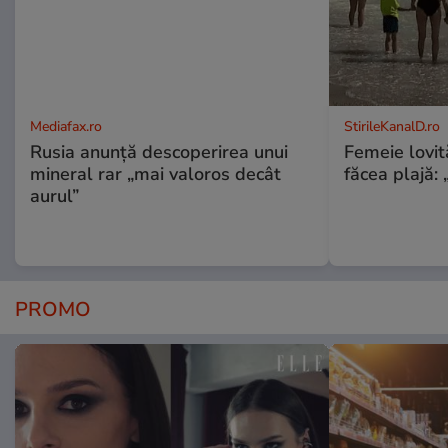
Mediafax.ro
StirileKanalD.ro
Rusia anunță descoperirea unui
Femeie lovit
mineral rar „mai valoros decât
făcea plajă: „
aurul”
PROMO