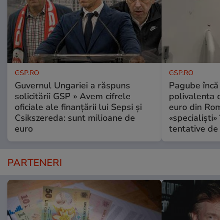
GSP.RO
GSP.RO
Guvernul Ungariei a răspuns
Pagube încă 
solicitării GSP » Avem cifrele
polivalenta 
oficiale ale finanțării lui Sepsi și
euro din Rom
Csikszereda: sunt milioane de
«specialiști»
euro
tentative de 
PARTENERI