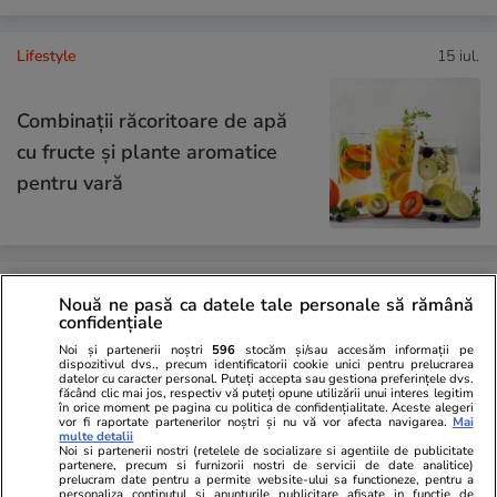
Lifestyle
15 iul.
Combinaţii răcoritoare de apă
cu fructe şi plante aromatice
pentru vară
Lifestyle
01 aug.
Nouă ne pasă ca datele tale personale să rămână
confidențiale
Noi și partenerii noștri
596
stocăm și/sau accesăm informații pe
Cum coci vinetele la bloc, fără
dispozitivul dvs., precum identificatorii cookie unici pentru prelucrarea
datelor cu caracter personal. Puteți accepta sau gestiona preferințele dvs.
să umpli casa de fum
făcând clic mai jos, respectiv vă puteți opune utilizării unui interes legitim
în orice moment pe pagina cu politica de confidențialitate. Aceste alegeri
vor fi raportate partenerilor noștri și nu vă vor afecta navigarea.
Mai
multe detalii
Noi si partenerii nostri (retelele de socializare si agentiile de publicitate
partenere, precum si furnizorii nostri de servicii de date analitice)
prelucram date pentru a permite website-ului sa functioneze, pentru a
personaliza continutul si anunturile publicitare afisate in functie de