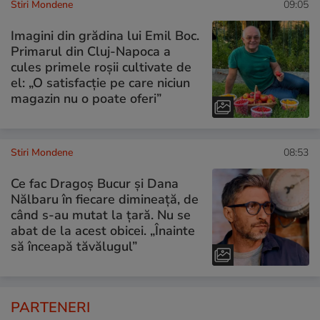
Stiri Mondene
09:05
Imagini din grădina lui Emil Boc.
Primarul din Cluj-Napoca a
cules primele roșii cultivate de
el: „O satisfacție pe care niciun
magazin nu o poate oferi”
Stiri Mondene
08:53
Ce fac Dragoș Bucur și Dana
Nălbaru în fiecare dimineață, de
când s-au mutat la țară. Nu se
abat de la acest obicei. „Înainte
să înceapă tăvălugul”
PARTENERI