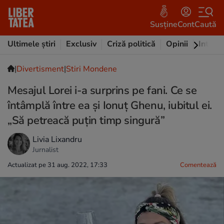
Susține
Cont
Caută
Ultimele știri
Exclusiv
Criză politică
Opinii
Intervi
|
Divertisment
|
Stiri Mondene
Mesajul Lorei i-a surprins pe fani. Ce se
întâmplă între ea și Ionuț Ghenu, iubitul ei.
„Să petreacă puțin timp singură”
Livia Lixandru
Jurnalist
Actualizat pe 31 aug. 2022, 17:33
Comentează