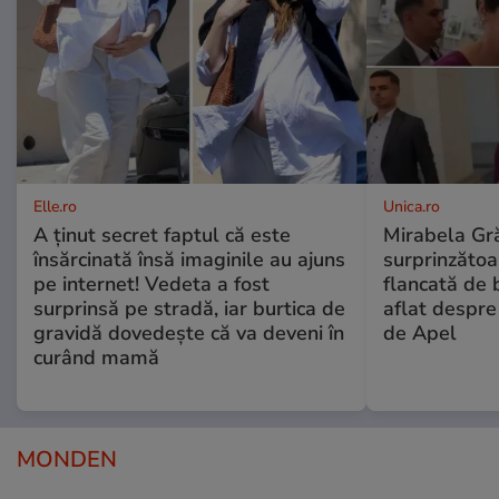
Elle.ro
Unica.ro
A ținut secret faptul că este
Mirabela Gră
însărcinată însă imaginile au ajuns
surprinzătoar
pe internet! Vedeta a fost
flancată de 
surprinsă pe stradă, iar burtica de
aflat despre
gravidă dovedește că va deveni în
de Apel
curând mamă
MONDEN