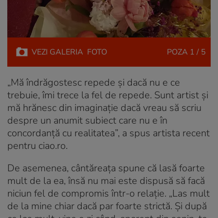
VEZI
GALERIA
FOTO
POZA
1 / 5
„Mă îndrăgostesc repede și dacă nu e ce
trebuie, îmi trece la fel de repede. Sunt artist și
mă hrănesc din imaginație dacă vreau să scriu
despre un anumit subiect care nu e în
concordanță cu realitatea”, a spus artista recent
pentru ciao.ro.
De asemenea, cântăreața spune că lasă foarte
mult de la ea, însă nu mai este dispusă să facă
niciun fel de compromis într-o relație. „Las mult
de la mine chiar dacă par foarte strictă. Și după