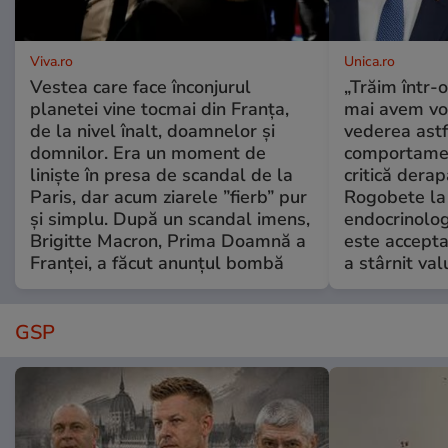
Viva.ro
Unica.ro
Vestea care face înconjurul
„Trăim într-
planetei vine tocmai din Franța,
mai avem vo
de la nivel înalt, doamnelor și
vederea astf
domnilor. Era un moment de
comportamen
liniște în presa de scandal de la
critică derap
Paris, dar acum ziarele ”fierb” pur
Rogobete la
și simplu. După un scandal imens,
endocrinolog
Brigitte Macron, Prima Doamnă a
este accepta
Franței, a făcut anunțul bombă
a stârnit valu
GSP