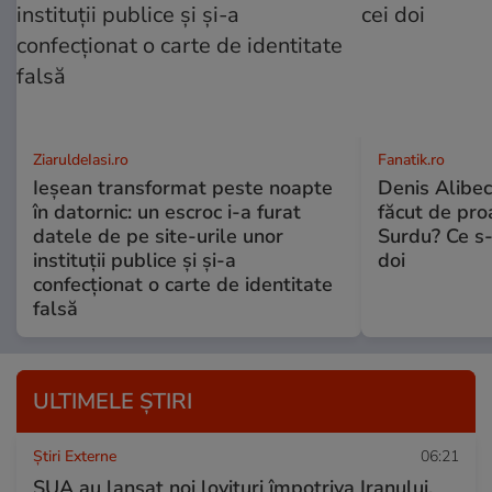
ZiaruldeIasi.ro
Fanatik.ro
Ieșean transformat peste noapte
Denis Alibec
în datornic: un escroc i-a furat
făcut de pro
datele de pe site-urile unor
Surdu? Ce s-
instituții publice și și-a
doi
confecționat o carte de identitate
falsă
ULTIMELE ȘTIRI
Știri Externe
06:21
SUA au lansat noi lovituri împotriva Iranului,