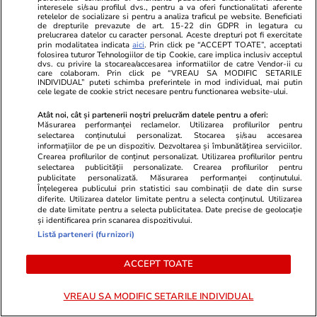
interesele si/sau profilul dvs., pentru a va oferi functionalitati aferente
retelelor de socializare si pentru a analiza traficul pe website. Beneficiati
de drepturile prevazute de art. 15-22 din GDPR in legatura cu
Știri România
07 iul.
prelucrarea datelor cu caracter personal. Aceste drepturi pot fi exercitate
prin modalitatea indicata
aici
. Prin click pe “ACCEPT TOATE”, acceptati
11 țări NATO, printre care și
folosirea tuturor Tehnologiilor de tip Cookie, care implica inclusiv acceptul
dvs. cu privire la stocarea/accesarea informatiilor de catre Vendor-ii cu
România, cumpără avioane de
care colaboram. Prin click pe “VREAU SA MODIFIC SETARILE
INDIVIDUAL” puteti schimba preferintele in mod individual, mai putin
avertizare și control Saab
cele legate de cookie strict necesare pentru functionarea website-ului.
GlobalEye: „Vor supraveghea
Atât noi, cât și partenerii noștri prelucrăm datele pentru a oferi:
Măsurarea performanței reclamelor. Utilizarea profilurilor pentru
inclusiv Marea Neagră”. Cât
selectarea conținutului personalizat. Stocarea și/sau accesarea
costă o aeronavă
informațiilor de pe un dispozitiv. Dezvoltarea și îmbunătățirea serviciilor.
Crearea profilurilor de conținut personalizat. Utilizarea profilurilor pentru
selectarea publicității personalizate. Crearea profilurilor pentru
publicitate personalizată. Măsurarea performanței conținutului.
Înțelegerea publicului prin statistici sau combinații de date din surse
Opinii
07 iul.
diferite. Utilizarea datelor limitate pentru a selecta conținutul. Utilizarea
de date limitate pentru a selecta publicitatea. Date precise de geolocație
și identificarea prin scanarea dispozitivului.
Listă parteneri (furnizori)
Manele psihedelicopolitice
ACCEPT TOATE
VREAU SA MODIFIC SETARILE INDIVIDUAL