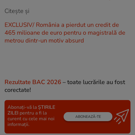
Citește și
EXCLUSIV/ România a pierdut un credit de
465 milioane de euro pentru o magistrală de
metrou dintr-un motiv absurd
Rezultate BAC 2026
– toate lucrările au fost
corectate!
Abonați-vă la
ȘTIRILE
ZILEI
pentru a fi la
ABONEAZĂ-TE
curent cu cele mai noi
informații.