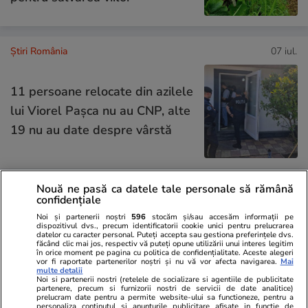
Știri România
07 iul.
11 persoane relocate din azilele
lui Viorel Pașca nu au CNP, alte
19 nu au date despre vârstă
Nouă ne pasă ca datele tale personale să rămână
Știri România
07 iul.
confidențiale
Românul înmormântat într-un
Noi și partenerii noștri
596
stocăm și/sau accesăm informații pe
dispozitivul dvs., precum identificatorii cookie unici pentru prelucrarea
cimitir din Buenos Aires e
datelor cu caracter personal. Puteți accepta sau gestiona preferințele dvs.
făcând clic mai jos, respectiv vă puteți opune utilizării unui interes legitim
omagiat pentru că a fost un
în orice moment pe pagina cu politica de confidențialitate. Aceste alegeri
vor fi raportate partenerilor noștri și nu vă vor afecta navigarea.
Mai
„Schindler” al României. Florin
multe detalii
Noi si partenerii nostri (retelele de socializare si agentiile de publicitate
partenere, precum si furnizorii nostri de servicii de date analitice)
Manoliu, eroul necunoscut
prelucram date pentru a permite website-ului sa functioneze, pentru a
personaliza continutul si anunturile publicitare afisate in functie de