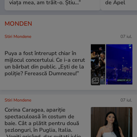
viața mea, am trăit-o. Știu…”
de Apel
MONDEN
Stiri Mondene
07 iul.
Puya a fost întrerupt chiar în
mijlocul concertului. Ce i-a cerut
un bărbat din public. „Ești de la
poliție? Ferească Dumnezeu!”
Stiri Mondene
07 iul.
Corina Caragea, apariție
spectaculoasă în costum de
baie. Cât a plătit pentru două
șezlonguri, în Puglia, Italia.
„Veniți oricând, dar evitați iulie