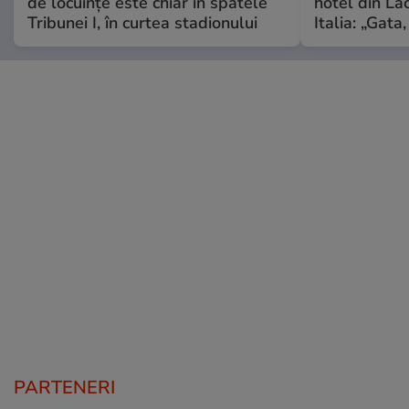
de locuințe este chiar în spatele
hotel din La
Tribunei I, în curtea stadionului
Italia: „Gata
PARTENERI