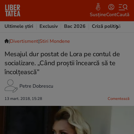
Susține
Cont
Caută
Ultimele știri
Exclusiv
Bac 2026
Criză politică
Opi
|
Divertisment
|
Stiri Mondene
Mesajul dur postat de Lora pe contul de
socializare. „Când proştii încearcă să te
încolţească”
Petre Dobrescu
13 mart. 2018, 15:28
Comentează