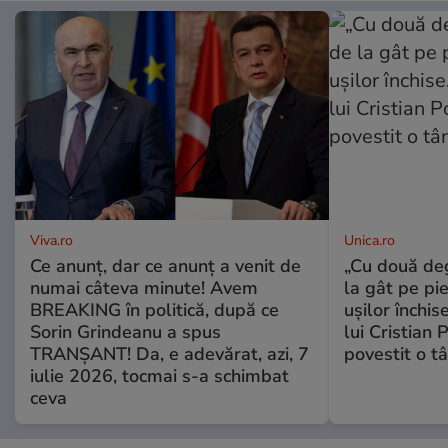
Viva.ro
Unica.ro
Ce anunț, dar ce anunț a venit de
„Cu două de
numai câteva minute! Avem
la gât pe pie
BREAKING în politică, după ce
ușilor închis
Sorin Grindeanu a spus
lui Cristian
TRANȘANT! Da, e adevărat, azi, 7
povestit o t
iulie 2026, tocmai s-a schimbat
ceva