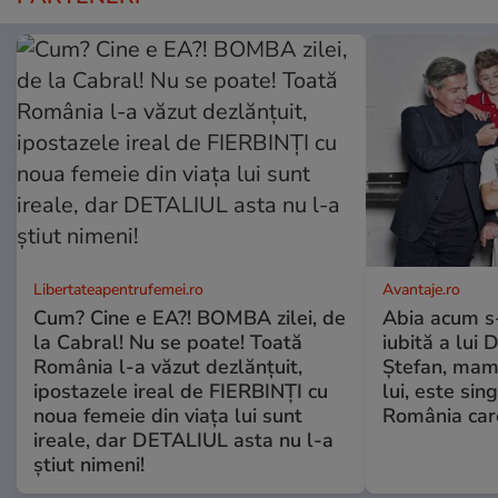
Libertateapentrufemei.ro
Avantaje.ro
Cum? Cine e EA?! BOMBA zilei, de
Abia acum s-
la Cabral! Nu se poate! Toată
iubită a lui 
România l-a văzut dezlănțuit,
Ștefan, mama 
ipostazele ireal de FIERBINȚI cu
lui, este si
noua femeie din viața lui sunt
România care
ireale, dar DETALIUL asta nu l-a
știut nimeni!