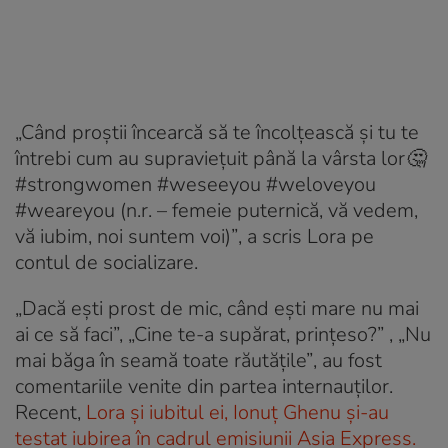
„Când proştii încearcă să te încolţească şi tu te
întrebi cum au supravieţuit până la vârsta lor🤔
#strongwomen #weseeyou #weloveyou
#weareyou (n.r. – femeie puternică, vă vedem,
vă iubim, noi suntem voi)”
, a scris Lora pe
contul de socializare.
„Dacă eşti prost de mic, când eşti mare nu mai
ai ce să faci”, „Cine te-a supărat, prinţeso?” , „Nu
mai băga în seamă toate răutăţile”
, au fost
comentariile venite din partea internauților.
Recent,
Lora și iubitul ei, Ionuț Ghenu și-au
testat iubirea în cadrul emisiunii Asia Express.