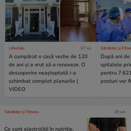
Lifestyle
07 iul.
Sănătate și Fitn
A cumpărat o casă veche de 120
După ani de 
de ani și a vrut să o renoveze. O
spitalele pr
descoperire neașteptată i-a
pentru 7.621
schimbat complet planurile |
posturi vor f
VIDEO
Sănătate și Fitness
19 iun.
Ce sunt electroliţii în nutriţie.