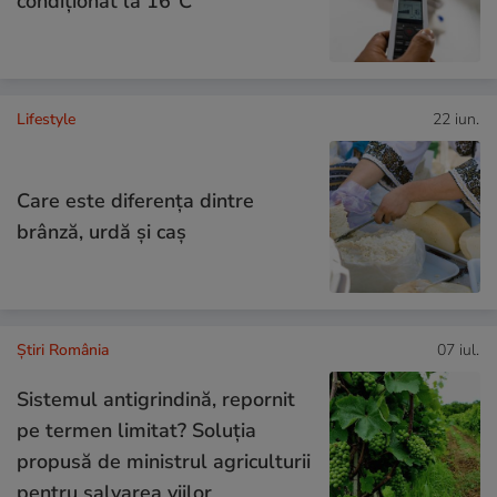
condiţionat la 16°C
Lifestyle
22 iun.
Care este diferenţa dintre
brânză, urdă şi caş
Știri România
07 iul.
Sistemul antigrindină, repornit
pe termen limitat? Soluția
propusă de ministrul agriculturii
pentru salvarea viilor