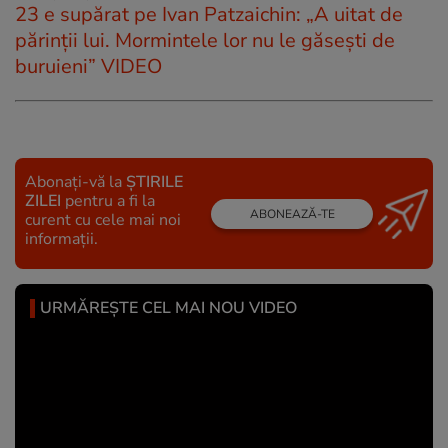
23 e supărat pe Ivan Patzaichin: „A uitat de
părinții lui. Mormintele lor nu le găsești de
buruieni” VIDEO
Abonați-vă la
ȘTIRILE
ZILEI
pentru a fi la
ABONEAZĂ-TE
curent cu cele mai noi
informații.
URMĂREȘTE CEL MAI NOU VIDEO