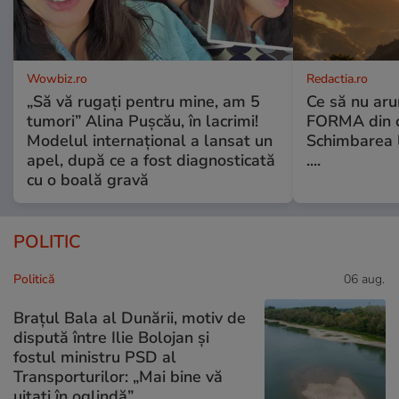
Wowbiz.ro
Redactia.ro
„Să vă rugați pentru mine, am 5
Ce să nu aru
tumori” Alina Pușcău, în lacrimi!
FORMA din c
Modelul internațional a lansat un
Schimbarea l
apel, după ce a fost diagnosticată
....
cu o boală gravă
POLITIC
Politică
06 aug.
Brațul Bala al Dunării, motiv de
dispută între Ilie Bolojan și
fostul ministru PSD al
Transporturilor: „Mai bine vă
uitați în oglindă”