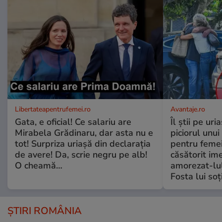
Libertateapentrufemei.ro
Avantaje.ro
Gata, e oficial! Ce salariu are
Îl știi pe ur
Mirabela Grădinaru, dar asta nu e
piciorul unui
tot! Surpriza uriașă din declarația
pentru femei
de avere! Da, scrie negru pe alb!
căsătorit ime
O cheamă…
amorezat-lul
Fosta lui soț
ȘTIRI ROMÂNIA