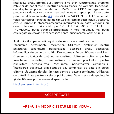
ploi torențiale. Lista zonelor afectate
interesele si/sau profilul dvs., pentru a va oferi functionalitati aferente
retelelor de socializare si pentru a analiza traficul pe website. Beneficiati
de drepturile prevazute de art. 15-22 din GDPR in legatura cu
prelucrarea datelor cu caracter personal. Aceste drepturi pot fi exercitate
prin modalitatea indicata
aici
. Prin click pe “ACCEPT TOATE”, acceptati
Știri România
06 aug.
folosirea tuturor Tehnologiilor de tip Cookie, care implica inclusiv acceptul
Rezultatele loto din 6 august 2026. Numerele
dvs. cu privire la stocarea/accesarea informatiilor de catre Vendor-ii cu
care colaboram. Prin click pe “VREAU SA MODIFIC SETARILE
INDIVIDUAL” puteti schimba preferintele in mod individual, mai putin
câștigătoare extrase joi
cele legate de cookie strict necesare pentru functionarea website-ului.
Atât noi, cât și partenerii noștri prelucrăm datele pentru a oferi:
Măsurarea performanței reclamelor. Utilizarea profilurilor pentru
Vacanțe și Cultură
06 aug.
selectarea conținutului personalizat. Stocarea și/sau accesarea
informațiilor de pe un dispozitiv. Dezvoltarea și îmbunătățirea serviciilor.
Mesaje de Sfânta Teodora – urări pe care să le
Crearea profilurilor de conținut personalizat. Utilizarea profilurilor pentru
selectarea publicității personalizate. Crearea profilurilor pentru
transmiți sărbătoriților
publicitate personalizată. Măsurarea performanței conținutului.
Înțelegerea publicului prin statistici sau combinații de date din surse
diferite. Utilizarea datelor limitate pentru a selecta conținutul. Utilizarea
de date limitate pentru a selecta publicitatea. Date precise de geolocație
și identificarea prin scanarea dispozitivului.
Listă parteneri (furnizori)
ACCEPT TOATE
VREAU SA MODIFIC SETARILE INDIVIDUAL