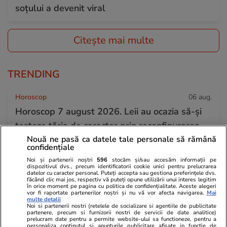
soțului a devenit viral
Citește mai multe
TRENDING
Horoscop
06 aug.
Horoscop 7 august 2026. Leii au ocazia să-și
testeze tăria de caracter prin reconfigurarea
Nouă ne pasă ca datele tale personale să rămână
planurilor de viitor la care au lucrat foarte
confidențiale
mult
Noi și partenerii noștri
596
stocăm și/sau accesăm informații pe
dispozitivul dvs., precum identificatorii cookie unici pentru prelucrarea
datelor cu caracter personal. Puteți accepta sau gestiona preferințele dvs.
făcând clic mai jos, respectiv vă puteți opune utilizării unui interes legitim
Știri România
06 aug.
în orice moment pe pagina cu politica de confidențialitate. Aceste alegeri
vor fi raportate partenerilor noștri și nu vă vor afecta navigarea.
Mai
Vremea de vineri, 7 august 2026: peste
multe detalii
Noi si partenerii nostri (retelele de socializare si agentiile de publicitate
jumătate de țară, sub avertizări de caniculă și
partenere, precum si furnizorii nostri de servicii de date analitice)
prelucram date pentru a permite website-ului sa functioneze, pentru a
personaliza continutul si anunturile publicitare afisate in functie de