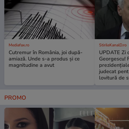
Mediafax.ro
StirileKanalD.ro
Cutremur în România, joi după-
UPDATE Zi d
amiază. Unde s-a produs și ce
Georgescu! F
magnitudine a avut
prezidențiale
judecat pent
lovitură de s
PROMO