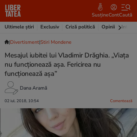
Susține
Cont
Caută
Ultimele știri
Exclusiv
Criză politică
Opinii
Intervi
|
Divertisment
|
Stiri Mondene
Mesajul iubitei lui Vladimir Drăghia. „Viața
nu funcționează așa. Fericirea nu
funcționează așa”
Dana Aramă
02 iul. 2018, 10:54
Comentează