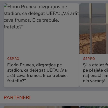
GSP.RO
GSP.RO
Florin Prunea, dizgrațios pe
Și-a etalat 
stadion, ca delegat UEFA: „Vă
pe plajele d
arăt ceva frumos. E ce trebuie,
națională, i
fratello?”
din vacanță
PARTENERI