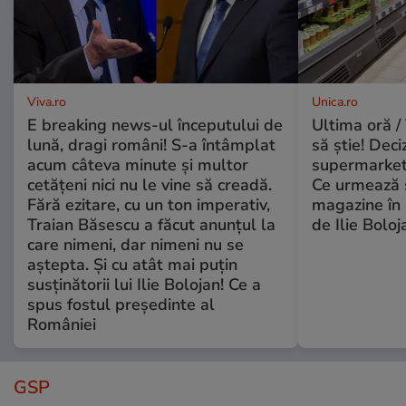
Viva.ro
Unica.ro
E breaking news-ul începutului de
Ultima oră / 
lună, dragi români! S-a întâmplat
să știe! Deci
acum câteva minute și multor
supermarketu
cetățeni nici nu le vine să creadă.
Ce urmează s
Fără ezitare, cu un ton imperativ,
magazine în 
Traian Băsescu a făcut anunțul la
de Ilie Boloj
care nimeni, dar nimeni nu se
aștepta. Și cu atât mai puțin
susținătorii lui Ilie Bolojan! Ce a
spus fostul președinte al
României
GSP