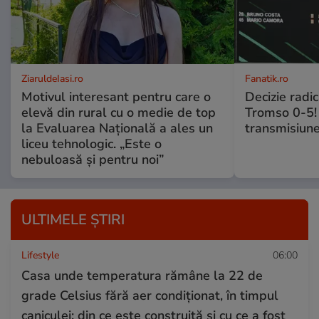
ZiaruldeIasi.ro
Fanatik.ro
Motivul interesant pentru care o
Decizie radi
elevă din rural cu o medie de top
Tromso 0-5! 
la Evaluarea Națională a ales un
transmisiune
liceu tehnologic. „Este o
nebuloasă și pentru noi”
ULTIMELE ȘTIRI
Lifestyle
06:00
Casa unde temperatura rămâne la 22 de
grade Celsius fără aer condiționat, în timpul
caniculei: din ce este construită și cu ce a fost