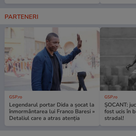
PARTENERI
GSP.ro
GSP.ro
Legendarul portar Dida a șocat la
ȘOCANT: jucă
înmormântarea lui Franco Baresi »
fost ucis în 
Detaliul care a atras atenția
stradal!