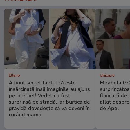
Elle.ro
Unica.ro
A ținut secret faptul că este
Mirabela Gră
însărcinată însă imaginile au ajuns
surprinzătoar
pe internet! Vedeta a fost
flancată de 
surprinsă pe stradă, iar burtica de
aflat despre
gravidă dovedește că va deveni în
de Apel
curând mamă