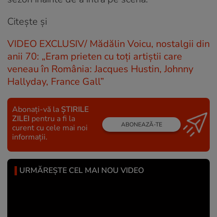
Citește și
VIDEO EXCLUSIV/ Mădălin Voicu, nostalgii din
anii 70: „Eram prieten cu toți artiștii care
veneau în România: Jacques Hustin, Johnny
Hallyday, France Gall”
Abonați-vă la
ȘTIRILE
ZILEI
pentru a fi la
ABONEAZĂ-TE
curent cu cele mai noi
informații.
URMĂREȘTE CEL MAI NOU VIDEO