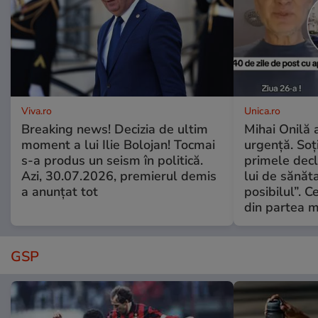
Viva.ro
Unica.ro
Breaking news! Decizia de ultim
Mihai Onilă 
moment a lui Ilie Bolojan! Tocmai
urgență. Soți
s-a produs un seism în politică.
primele decl
Azi, 30.07.2026, premierul demis
lui de sănăta
a anunțat tot
posibilul”. C
din partea m
GSP