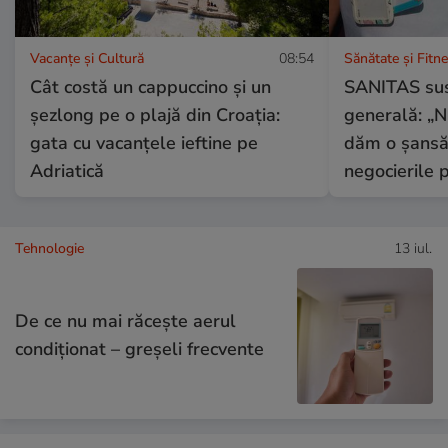
Vacanțe și Cultură
08:54
Sănătate și Fitn
Cât costă un cappuccino și un
SANITAS su
șezlong pe o plajă din Croația:
generală: „N
gata cu vacanțele ieftine pe
dăm o șansă 
Adriatică
negocierile 
Tehnologie
13 iul.
De ce nu mai răcește aerul
condiționat – greșeli frecvente