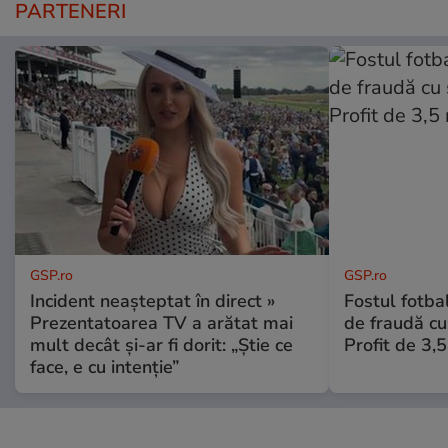
PARTENERI
GSP.ro
GSP.ro
Incident neașteptat în direct »
Fostul fotba
Prezentatoarea TV a arătat mai
de fraudă cu 
mult decât și-ar fi dorit: „Știe ce
Profit de 3,
face, e cu intenție”