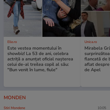
Elle.ro
Unica.ro
Este vestea momentului în
Mirabela Gră
showbiz! La 53 de ani, celebra
surprinzătoar
actriță a anunțat oficial nașterea
flancată de 
celui de-al treilea copil al său:
aflat despre
"Bun venit în lume, fiule"
de Apel
MONDEN
Stiri Mondene
10:05