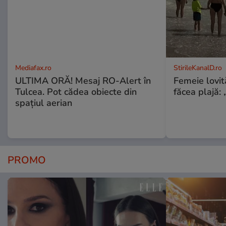
Mediafax.ro
StirileKanalD.ro
ULTIMA ORĂ! Mesaj RO-Alert în
Femeie lovit
Tulcea. Pot cădea obiecte din
făcea plajă: „
spațiul aerian
PROMO