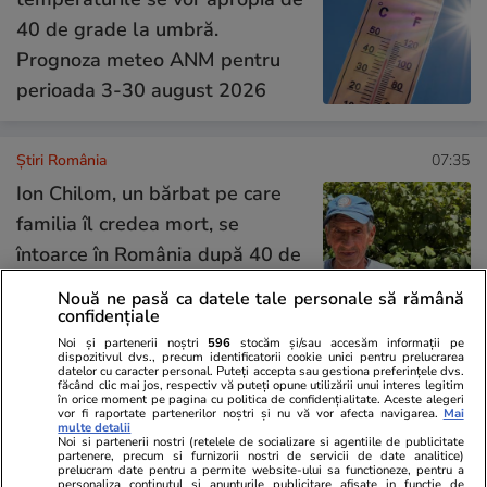
40 de grade la umbră.
Prognoza meteo ANM pentru
perioada 3-30 august 2026
Știri România
07:35
Ion Chilom, un bărbat pe care
familia îl credea mort, se
întoarce în România după 40 de
ani. Oamenii necunoscuți i-au
Nouă ne pasă ca datele tale personale să rămână
plătit drumul spre casă
confidențiale
Noi și partenerii noștri
596
stocăm și/sau accesăm informații pe
dispozitivul dvs., precum identificatorii cookie unici pentru prelucrarea
datelor cu caracter personal. Puteți accepta sau gestiona preferințele dvs.
Știri România
07:11
făcând clic mai jos, respectiv vă puteți opune utilizării unui interes legitim
în orice moment pe pagina cu politica de confidențialitate. Aceste alegeri
vor fi raportate partenerilor noștri și nu vă vor afecta navigarea.
Mai
Alertă aeriană în Tulcea.
multe detalii
Noi si partenerii nostri (retelele de socializare si agentiile de publicitate
Avioane Eurofighter britanice au
partenere, precum si furnizorii nostri de servicii de date analitice)
prelucram date pentru a permite website-ului sa functioneze, pentru a
fost ridicate după detectarea
personaliza continutul si anunturile publicitare afisate in functie de