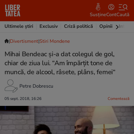
Susține
Cont
Caută
Ultimele știri
Exclusiv
Criză politică
Opinii
Intervi
|
Divertisment
|
Stiri Mondene
Mihai Bendeac și-a dat colegul de gol,
chiar de ziua lui. “Am împărțit tone de
muncă, de alcool, râsete, plâns, femei“
Petre Dobrescu
05 sept. 2018, 16:26
Comentează