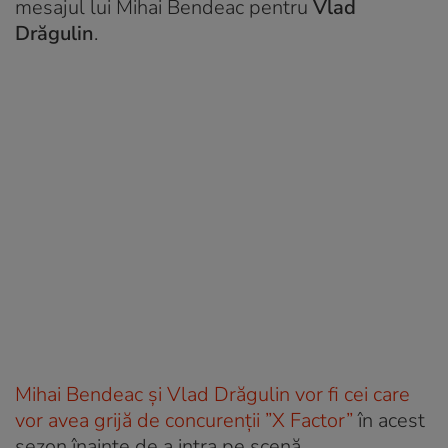
mesajul lui Mihai Bendeac pentru
Vlad
Drăgulin
.
Mihai Bendeac și Vlad Drăgulin vor fi cei care
vor avea grijă de concurenții ”X Factor”
în acest
sezon înainte de a intra pe scenă.