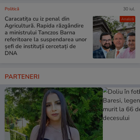
Politică
30 iul.
Caracatița cu iz penal din
Analiză
Agricultură. Rapida răzgândire
a ministrului Tanczos Barna
referitoare la suspendarea unor
șefi de instituții cercetați de
DNA
PARTENERI