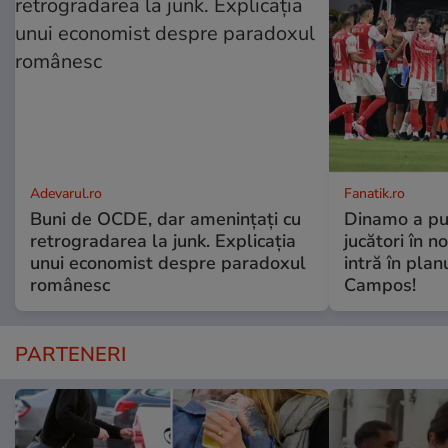
Adevarul.ro
Fanatik.ro
Buni de OCDE, dar amenințați cu
Dinamo a pu
retrogradarea la junk. Explicația
jucători în 
unui economist despre paradoxul
intră în plan
românesc
Campos!
PARTENERI