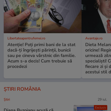
Libertateapentrufemei.ro
Avantaje.ro
Atenție! Poți primi bani de la stat
Dieta Melan
dacă-ți îngrijești părinții, bunicii
oricine! Regi
sau pe cineva vârstnic din familie.
urmează zilni
Acum s-a decis! Cum trebuie să
specialiști! 
procedezi
fiecare zi și 
acestui stil 
ȘTIRI ROMÂNIA
Ştiri
29 iul.
Exclusiv
Diana Buzoianu acuză că