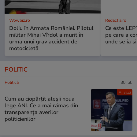
Wowbiz.ro
Redactia.ro
Doliu în Armata României. Pilotul
Ce este LEP
militar Mihai Vîrdol a murit în
pe care a co
urma unui grav accident de
unde se ia s
motocicletă
POLITIC
Politică
30 iul.
Analiză
Cum au ciopârțit aleșii noua
lege ANI. Ce a mai rămas din
transparența averilor
politicienilor