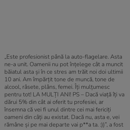
„Este profesionist până la auto-flagelare. Asta
ne-a unit. Oamenii nu pot înțelege cât a muncit
băiatul asta și în ce stres am trăit noi doi ultimii
10 ani. Am împărțit tone de muncă, tone de
alcool, râsete, plâns, femei. Îți mulțumesc
pentru tot! LA MULȚI ANI! PS – Dacă viață îți va
dărui 5% din cât ai oferit tu profesiei, ar
însemna că vei fi unul dintre cei mai fericiți
oameni din câți au existat. Dacă nu, asta e, vei
rămâne și pe mai departe vai p**a ta. :))”, a fost