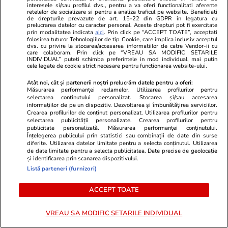
interesele si/sau profilul dvs., pentru a va oferi functionalitati aferente
unor ținte aeriene lângă granița
retelelor de socializare si pentru a analiza traficul pe website. Beneficiati
de drepturile prevazute de art. 15-22 din GDPR in legatura cu
cu Ucraina
prelucrarea datelor cu caracter personal. Aceste drepturi pot fi exercitate
prin modalitatea indicata
aici
. Prin click pe “ACCEPT TOATE”, acceptati
folosirea tuturor Tehnologiilor de tip Cookie, care implica inclusiv acceptul
dvs. cu privire la stocarea/accesarea informatiilor de catre Vendor-ii cu
care colaboram. Prin click pe “VREAU SA MODIFIC SETARILE
Opinii
09:00
INDIVIDUAL” puteti schimba preferintele in mod individual, mai putin
cele legate de cookie strict necesare pentru functionarea website-ului.
Atât noi, cât și partenerii noștri prelucrăm datele pentru a oferi:
Măsurarea performanței reclamelor. Utilizarea profilurilor pentru
Țara e în vacanță. Tu de ce mai
selectarea conținutului personalizat. Stocarea și/sau accesarea
informațiilor de pe un dispozitiv. Dezvoltarea și îmbunătățirea serviciilor.
muncești?
Crearea profilurilor de conținut personalizat. Utilizarea profilurilor pentru
selectarea publicității personalizate. Crearea profilurilor pentru
publicitate personalizată. Măsurarea performanței conținutului.
Înțelegerea publicului prin statistici sau combinații de date din surse
diferite. Utilizarea datelor limitate pentru a selecta conținutul. Utilizarea
de date limitate pentru a selecta publicitatea. Date precise de geolocație
și identificarea prin scanarea dispozitivului.
Opinii
08:00
Listă parteneri (furnizori)
ACCEPT TOATE
Lumea monocoloră sau despre
dictatura etichetelor
VREAU SA MODIFIC SETARILE INDIVIDUAL