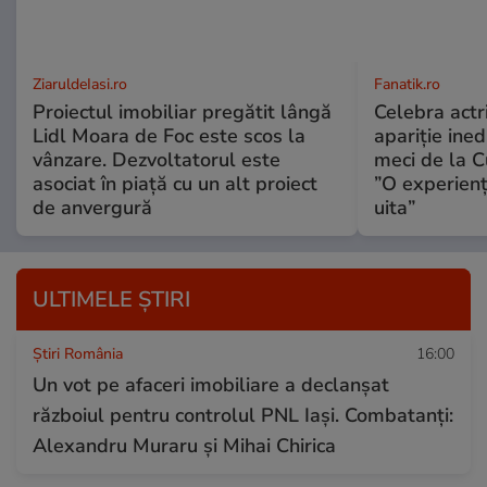
ZiaruldeIasi.ro
Fanatik.ro
Proiectul imobiliar pregătit lângă
Celebra actr
Lidl Moara de Foc este scos la
apariție ined
vânzare. Dezvoltatorul este
meci de la 
asociat în piață cu un alt proiect
”O experienț
de anvergură
uita”
ULTIMELE ȘTIRI
Știri România
16:00
Un vot pe afaceri imobiliare a declanșat
războiul pentru controlul PNL Iași. Combatanți:
Alexandru Muraru și Mihai Chirica