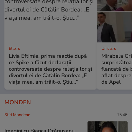
Elle.ro
Unica.ro
Livia Eftimie, prima reacție după
Mirabela Gră
ce Spike a făcut declarații
surprinzătoar
controversate despre relația lor și
flancată de 
divorțul ei de Cătălin Bordea: „E
aflat despre
viața mea, am trăit-o. Știu…”
de Apel
MONDEN
Stiri Mondene
15:46
Imagini cu Bianca Drăgușanu