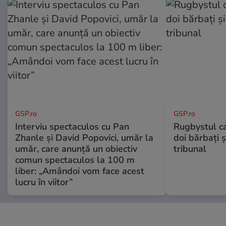
GSP.ro
GSP.ro
Interviu spectaculos cu Pan
Rugbystul ca
Zhanle și David Popovici, umăr la
doi bărbați ș
umăr, care anunță un obiectiv
tribunal
comun spectaculos la 100 m
liber: „Amândoi vom face acest
lucru în viitor”