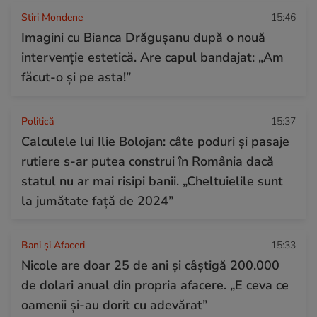
Stiri Mondene
15:46
Imagini cu Bianca Drăgușanu după o nouă
intervenție estetică. Are capul bandajat: „Am
făcut-o și pe asta!”
Politică
15:37
Calculele lui Ilie Bolojan: câte poduri și pasaje
rutiere s-ar putea construi în România dacă
statul nu ar mai risipi banii. „Cheltuielile sunt
la jumătate faţă de 2024”
Bani și Afaceri
15:33
Nicole are doar 25 de ani și câștigă 200.000
de dolari anual din propria afacere. „E ceva ce
oamenii și-au dorit cu adevărat”