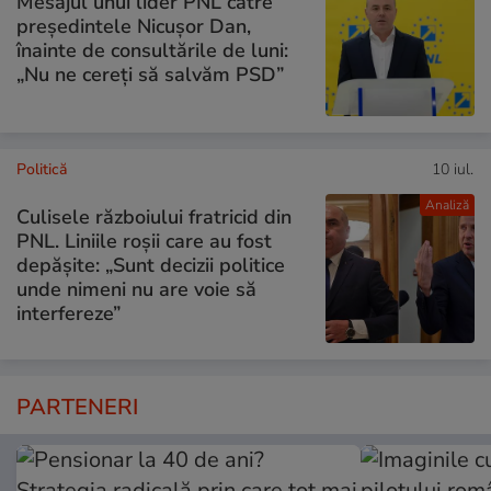
Mesajul unui lider PNL către
președintele Nicușor Dan,
înainte de consultările de luni:
„Nu ne cereți să salvăm PSD”
Politică
10 iul.
Analiză
Culisele războiului fratricid din
PNL. Liniile roșii care au fost
depășite: „Sunt decizii politice
unde nimeni nu are voie să
interfereze”
PARTENERI