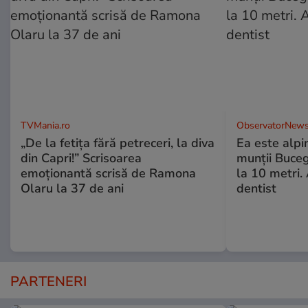
TVMania.ro
ObservatorNews
„De la fetița fără petreceri, la diva
Ea este alpin
din Capri!” Scrisoarea
munţii Buceg
emoționantă scrisă de Ramona
la 10 metri.
Olaru la 37 de ani
dentist
PARTENERI