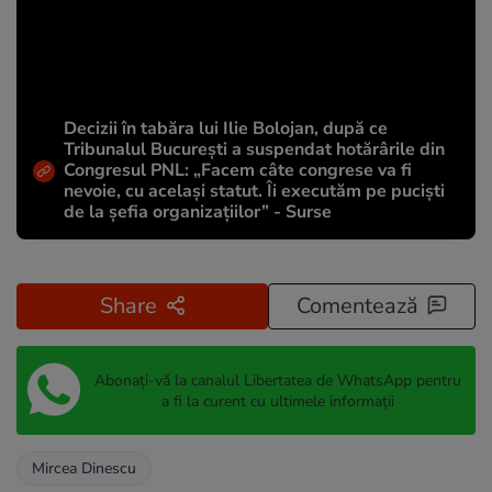
Decizii în tabăra lui Ilie Bolojan, după ce
Tribunalul București a suspendat hotărârile din
Congresul PNL: „Facem câte congrese va fi
nevoie, cu același statut. Îi executăm pe puciști
de la șefia organizațiilor” - Surse
Share
Comentează
Abonați-vă la canalul Libertatea de WhatsApp pentru
a fi la curent cu ultimele informații
Mircea Dinescu