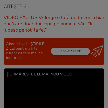
CITEȘTE ȘI:
VIDEO EXCLUSIV/ Jorge e tată de trei ori, chiar
dacă are doar doi copii pe numele său. ”Îi
iubesc pe toți la fel”
Abonați-vă la
ȘTIRILE
ZILEI
pentru a fi la
ABONEAZĂ-TE
curent cu cele mai noi
informații.
URMĂREȘTE CEL MAI NOU VIDEO