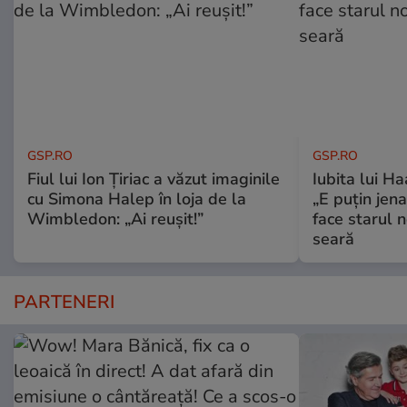
GSP.RO
GSP.RO
Fiul lui Ion Țiriac a văzut imaginile
Iubita lui Ha
cu Simona Halep în loja de la
„E puțin jen
Wimbledon: „Ai reușit!”
face starul n
seară
PARTENERI