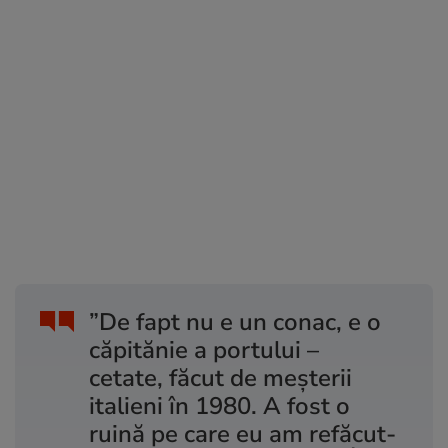
”De fapt nu e un conac, e o
căpitănie a portului –
cetate, făcut de meșterii
italieni în 1980. A fost o
ruină pe care eu am refăcut-