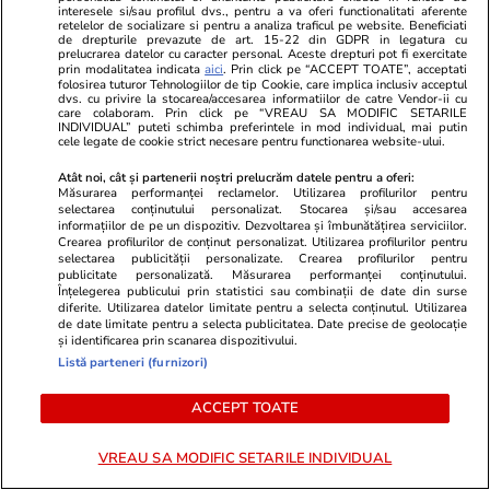
S-au stabilit semifinalele Cupei Mondiale
interesele si/sau profilul dvs., pentru a va oferi functionalitati aferente
retelelor de socializare si pentru a analiza traficul pe website. Beneficiati
2026. Cine cu cine joacă și când sunt meciurile
de drepturile prevazute de art. 15-22 din GDPR in legatura cu
prelucrarea datelor cu caracter personal. Aceste drepturi pot fi exercitate
prin modalitatea indicata
aici
. Prin click pe “ACCEPT TOATE”, acceptati
folosirea tuturor Tehnologiilor de tip Cookie, care implica inclusiv acceptul
dvs. cu privire la stocarea/accesarea informatiilor de catre Vendor-ii cu
Stiri Mondene
11 iun.
care colaboram. Prin click pe “VREAU SA MODIFIC SETARILE
INDIVIDUAL” puteti schimba preferintele in mod individual, mai putin
Cine este miliardarul alături de care Simona
cele legate de cookie strict necesare pentru functionarea website-ului.
Halep a fost surprinsă în Mykonos. Imaginile
Atât noi, cât și partenerii noștri prelucrăm datele pentru a oferi:
care ar confirma relația lor controversată
Măsurarea performanței reclamelor. Utilizarea profilurilor pentru
selectarea conținutului personalizat. Stocarea și/sau accesarea
informațiilor de pe un dispozitiv. Dezvoltarea și îmbunătățirea serviciilor.
Crearea profilurilor de conținut personalizat. Utilizarea profilurilor pentru
selectarea publicității personalizate. Crearea profilurilor pentru
publicitate personalizată. Măsurarea performanței conținutului.
Înțelegerea publicului prin statistici sau combinații de date din surse
diferite. Utilizarea datelor limitate pentru a selecta conținutul. Utilizarea
de date limitate pentru a selecta publicitatea. Date precise de geolocație
și identificarea prin scanarea dispozitivului.
Listă parteneri (furnizori)
ACCEPT TOATE
VREAU SA MODIFIC SETARILE INDIVIDUAL