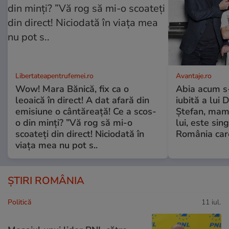
Libertateapentrufemei.ro
Avantaje.ro
Wow! Mara Bănică, fix ca o
Abia acum s-
leoaică în direct! A dat afară din
iubită a lui 
emisiune o cântăreață! Ce a scos-
Ștefan, mama 
o din minți? ”Vă rog să mi-o
lui, este si
scoateți din direct! Niciodată în
România care
viața mea nu pot s..
ȘTIRI ROMÂNIA
Politică
11 iul.