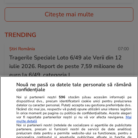
Citește mai multe
TRENDING
Știri România
07:00
Tragerile Speciale Loto 6/49 ale Verii din 12
iulie 2026. Report de peste 7,59 milioane de
euro la 6/49, categoria I
Nouă ne pasă ca datele tale personale să rămână
confidențiale
Horoscop
10 iul.
Noi și partenerii noștri
596
stocăm și/sau accesăm informații pe
dispozitivul dvs., precum identificatorii cookie unici pentru prelucrarea
Horoscop Urania | Previziuni astrologice pentru
datelor cu caracter personal. Puteți accepta sau gestiona preferințele dvs.
făcând clic mai jos, respectiv vă puteți opune utilizării unui interes legitim
perioada 11 – 17 iulie 2026. Luna Nouă în Rac
în orice moment pe pagina cu politica de confidențialitate. Aceste alegeri
vor fi raportate partenerilor noștri și nu vă vor afecta navigarea.
Mai
multe detalii
Noi si partenerii nostri (retelele de socializare si agentiile de publicitate
partenere, precum si furnizorii nostri de servicii de date analitice)
Fotbal
08:17
prelucram date pentru a permite website-ului sa functioneze, pentru a
personaliza continutul si anunturile publicitare afisate in functie de