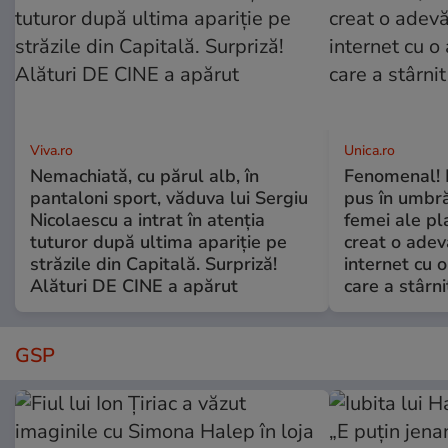
Viva.ro
Unica.ro
Nemachiată, cu părul alb, în
Fenomenal! 
pantaloni sport, văduva lui Sergiu
pus în umbră
Nicolaescu a intrat în atenția
femei ale pl
tuturor după ultima apariție pe
creat o adev
străzile din Capitală. Surpriză!
internet cu o
Alături DE CINE a apărut
care a stârni
GSP