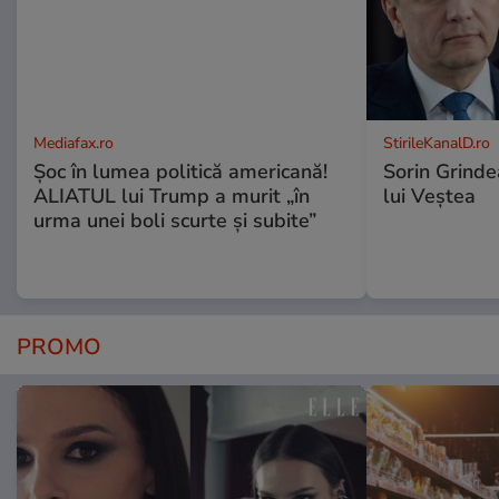
Mediafax.ro
StirileKanalD.ro
Șoc în lumea politică americană!
Sorin Grinde
ALIATUL lui Trump a murit „în
lui Veștea
urma unei boli scurte și subite”
PROMO