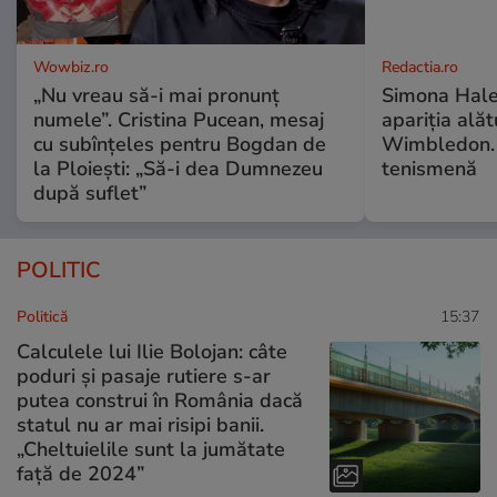
Wowbiz.ro
Redactia.ro
„Nu vreau să-i mai pronunț
Simona Hale
numele”. Cristina Pucean, mesaj
apariția alăt
cu subînțeles pentru Bogdan de
Wimbledon. 
la Ploiești: „Să-i dea Dumnezeu
tenismenă
după suflet”
POLITIC
Politică
15:37
Calculele lui Ilie Bolojan: câte
poduri și pasaje rutiere s-ar
putea construi în România dacă
statul nu ar mai risipi banii.
„Cheltuielile sunt la jumătate
faţă de 2024”