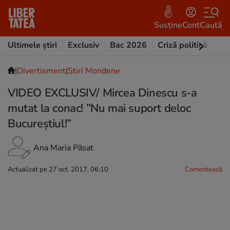
Susține
Cont
Caută
Ultimele știri
Exclusiv
Bac 2026
Criză politică
Opi
|
Divertisment
|
Stiri Mondene
VIDEO EXCLUSIV/ Mircea Dinescu s-a
mutat la conac! ”Nu mai suport deloc
Bucureștiul!”
Ana Maria Păsat
Actualizat pe 27 oct. 2017, 06:10
Comentează