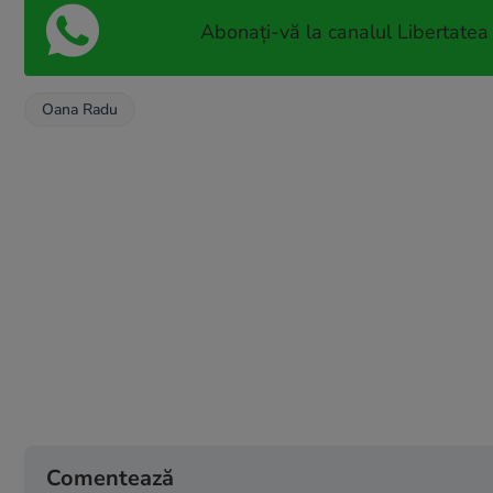
Abonați-vă la canalul Libertatea
Oana Radu
Comentează