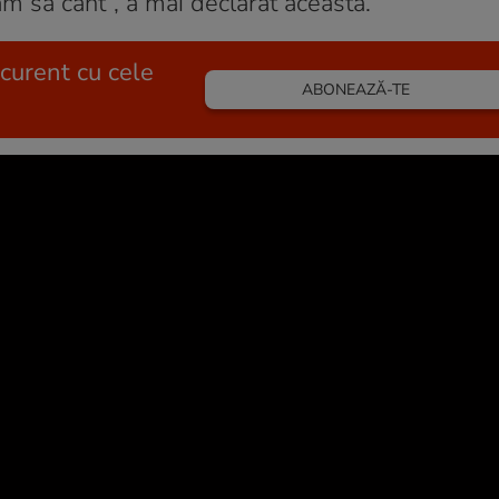
am să cânt”, a mai declarat aceasta.
 curent cu cele
ABONEAZĂ-TE