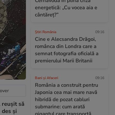
Cernavodă în plină criză
energetică: „Cu vocea aia e
cântăreț?”
Știri România
09:16
Cine e Alecsandra Drăgoi,
românca din Londra care a
semnat fotografia oficială a
premierului Marii Britanii
Bani și Afaceri
09:16
România a construit pentru
cover
Japonia cea mai mare navă
hibridă de pozat cabluri
 reușit să
submarine: cum arată
 des și
gigantul care transportă