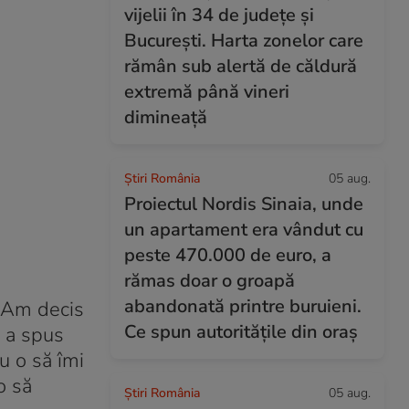
vijelii în 34 de județe și
București. Harta zonelor care
rămân sub alertă de căldură
extremă până vineri
dimineață
Știri România
05 aug.
Proiectul Nordis Sinaia, unde
un apartament era vândut cu
peste 470.000 de euro, a
rămas doar o groapă
abandonată printre buruieni.
. Am decis
Ce spun autoritățile din oraș
, a spus
u o să îmi
o să
Știri România
05 aug.