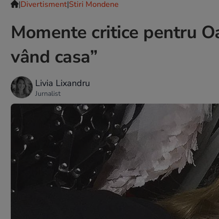
|
Divertisment
|
Stiri Mondene
Momente critice pentru O
vând casa”
Livia Lixandru
Jurnalist