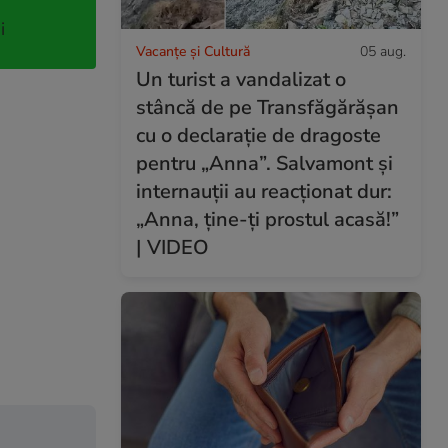
i
Vacanțe și Cultură
05 aug.
Un turist a vandalizat o
stâncă de pe Transfăgărășan
cu o declarație de dragoste
pentru „Anna”. Salvamont și
internauții au reacționat dur:
„Anna, ține-ți prostul acasă!”
| VIDEO