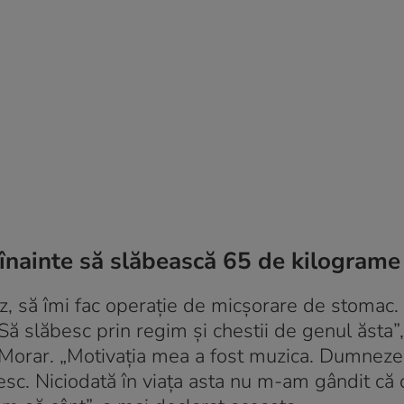
 înainte să slăbească 65 de kilograme
, să îmi fac operaţie de micşorare de stomac
 Să slăbesc prin regim şi chestii de genul ăsta”
hai Morar. „Motivaţia mea a fost muzica. Dumneze
oresc. Niciodată în viaţa asta nu m-am gândit că 