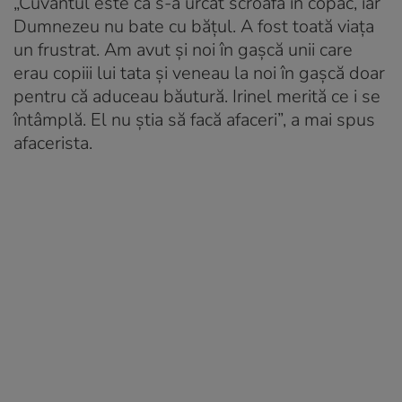
„Cuvântul este că s-a urcat scroafa în copac, iar
Dumnezeu nu bate cu bățul. A fost toată viața
un frustrat. Am avut și noi în gașcă unii care
erau copiii lui tata și veneau la noi în gașcă doar
pentru că aduceau băutură. Irinel merită ce i se
întâmplă. El nu știa să facă afaceri”, a mai spus
afacerista.