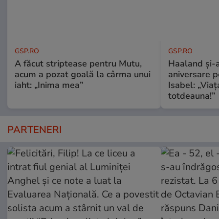
GSP.RO
GSP.RO
A făcut striptease pentru Mutu,
Haaland și-a
acum a pozat goală la cârma unui
aniversare pe
iaht: „Inima mea”
Isabel: „Via
totdeauna!”
PARTENERI