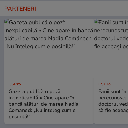
PARTENERI
GSP.ro
GSP.ro
Gazeta publică o poză
Fanii sunt în 
inexplicabilă » Cine apare în
nerecunoscut
bancă alături de marea Nadia
doctorul ved
Comăneci: „Nu înțeleg cum e
să fie aceea
posibilă!”