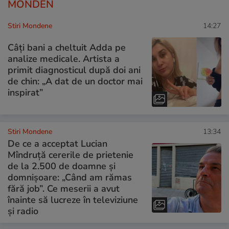
MONDEN
Stiri Mondene
14:27
Câți bani a cheltuit Adda pe
analize medicale. Artista a
primit diagnosticul după doi ani
de chin: „A dat de un doctor mai
inspirat”
Stiri Mondene
13:34
De ce a acceptat Lucian
Mîndruță cererile de prietenie
de la 2.500 de doamne și
domnișoare: „Când am rămas
fără job”. Ce meserii a avut
înainte să lucreze în televiziune
și radio