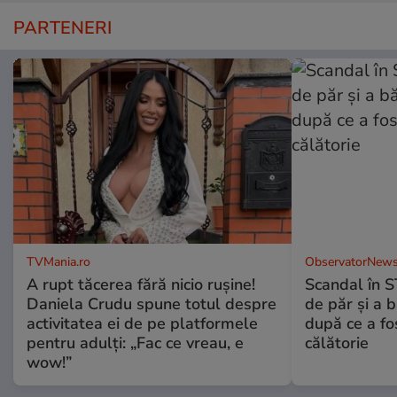
PARTENERI
TVMania.ro
ObservatorNews
A rupt tăcerea fără nicio rușine!
Scandal în S
Daniela Crudu spune totul despre
de păr şi a 
activitatea ei de pe platformele
după ce a fos
pentru adulți: „Fac ce vreau, e
călătorie
wow!”