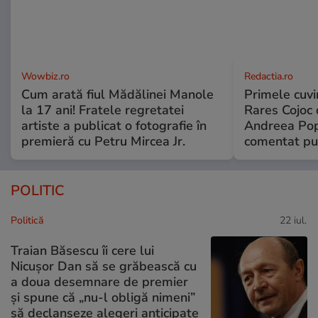
Wowbiz.ro
Redactia.ro
Cum arată fiul Mădălinei Manole
Primele cuvi
la 17 ani! Fratele regretatei
Rares Cojoc 
artiste a publicat o fotografie în
Andreea Pop
premieră cu Petru Mircea Jr.
comentat pub
POLITIC
Politică
22 iul.
Traian Băsescu îi cere lui
Nicușor Dan să se grăbească cu
a doua desemnare de premier
și spune că „nu-l obligă nimeni”
să declanșeze alegeri anticipate