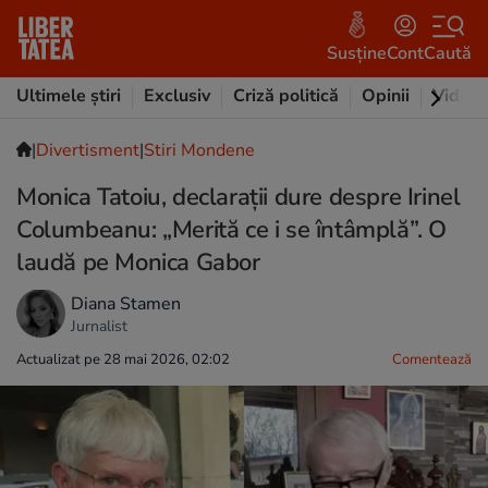
Susține
Cont
Caută
Ultimele știri
Exclusiv
Criză politică
Opinii
Video
|
Divertisment
|
Stiri Mondene
Monica Tatoiu, declarații dure despre Irinel
Columbeanu: „Merită ce i se întâmplă”. O
laudă pe Monica Gabor
Diana Stamen
Jurnalist
Actualizat pe 28 mai 2026, 02:02
Comentează