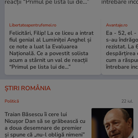
Libertateapentrufemei.ro
Avantaje.ro
Felicitări, Filip! La ce liceu a intrat
Ea - 52, el 
fiul genial al Luminiței Anghel și
s-au îndrăgos
ce note a luat la Evaluarea
rezistat. La 
Națională. Ce a povestit solista
despărțirea 
acum a stârnit un val de reacții
cum a răspu
“Primul pe lista lui de…”
întrebare i
ȘTIRI ROMÂNIA
Politică
22 iul.
Traian Băsescu îi cere lui
Nicușor Dan să se grăbească cu
a doua desemnare de premier
și spune că „nu-l obligă nimeni”