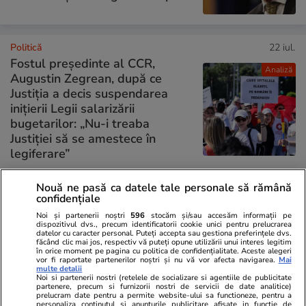
Politică
22 iul.
Fostul președinte al CCR,
Analiză
Augustin Zegrean, după ce
Justiția a decis suspendarea
inițierii Legii salarizării
bugetarilor: „Nu-i treaba
Justiției să se amestece în
legiferare”
Nouă ne pasă ca datele tale personale să rămână
PARTENERI
confidențiale
Noi și partenerii noștri
596
stocăm și/sau accesăm informații pe
dispozitivul dvs., precum identificatorii cookie unici pentru prelucrarea
datelor cu caracter personal. Puteți accepta sau gestiona preferințele dvs.
făcând clic mai jos, respectiv vă puteți opune utilizării unui interes legitim
în orice moment pe pagina cu politica de confidențialitate. Aceste alegeri
vor fi raportate partenerilor noștri și nu vă vor afecta navigarea.
Mai
multe detalii
Noi si partenerii nostri (retelele de socializare si agentiile de publicitate
partenere, precum si furnizorii nostri de servicii de date analitice)
prelucram date pentru a permite website-ului sa functioneze, pentru a
personaliza continutul si anunturile publicitare afisate in functie de