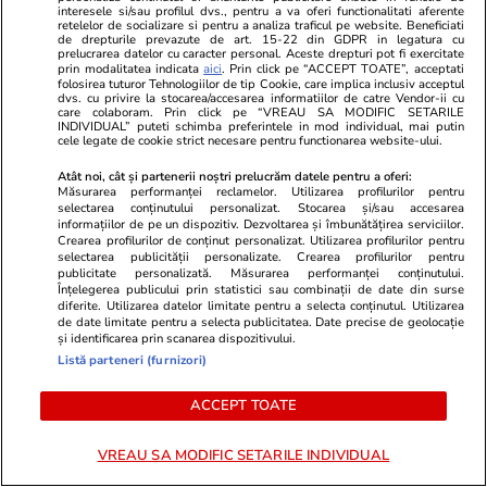
interesele si/sau profilul dvs., pentru a va oferi functionalitati aferente
retelelor de socializare si pentru a analiza traficul pe website. Beneficiati
de drepturile prevazute de art. 15-22 din GDPR in legatura cu
prelucrarea datelor cu caracter personal. Aceste drepturi pot fi exercitate
prin modalitatea indicata
aici
. Prin click pe “ACCEPT TOATE”, acceptati
folosirea tuturor Tehnologiilor de tip Cookie, care implica inclusiv acceptul
dvs. cu privire la stocarea/accesarea informatiilor de catre Vendor-ii cu
care colaboram. Prin click pe “VREAU SA MODIFIC SETARILE
ZiaruldeIasi.ro
Fanatik.ro
INDIVIDUAL” puteti schimba preferintele in mod individual, mai putin
Proiectul imobiliar pregătit lângă
Și-a găsit e
cele legate de cookie strict necesare pentru functionarea website-ului.
Lidl Moara de Foc este scos la
șapte luni d
Atât noi, cât și partenerii noștri prelucrăm datele pentru a oferi:
vânzare. Dezvoltatorul este
”M-am gândit
Măsurarea performanței reclamelor. Utilizarea profilurilor pentru
selectarea conținutului personalizat. Stocarea și/sau accesarea
asociat în piață cu un alt proiect
informațiilor de pe un dispozitiv. Dezvoltarea și îmbunătățirea serviciilor.
de anvergură
Crearea profilurilor de conținut personalizat. Utilizarea profilurilor pentru
selectarea publicității personalizate. Crearea profilurilor pentru
publicitate personalizată. Măsurarea performanței conținutului.
Înțelegerea publicului prin statistici sau combinații de date din surse
diferite. Utilizarea datelor limitate pentru a selecta conținutul. Utilizarea
de date limitate pentru a selecta publicitatea. Date precise de geolocație
ULTIMELE ȘTIRI
și identificarea prin scanarea dispozitivului.
Listă parteneri (furnizori)
Infrastructura
14:29
ACCEPT TOATE
Imagini văzute din mașină pe aproximativ 35
km din Autostrada A7, între Adjud și Bacău:
VREAU SA MODIFIC SETARILE INDIVIDUAL
Care este punctul cel mai fierbinte al