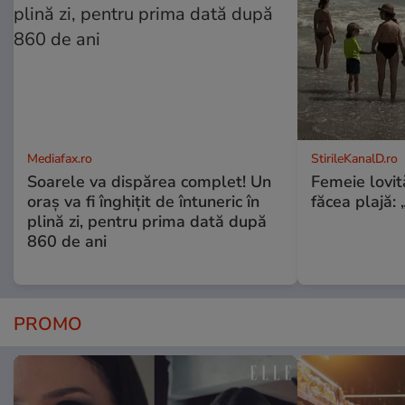
Mediafax.ro
StirileKanalD.ro
Soarele va dispărea complet! Un
Femeie lovit
oraș va fi înghițit de întuneric în
făcea plajă: „
plină zi, pentru prima dată după
860 de ani
PROMO