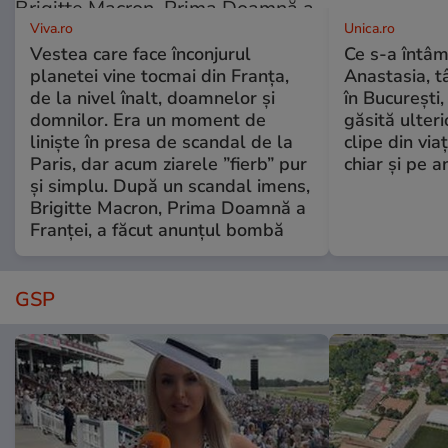
Viva.ro
Unica.ro
Vestea care face înconjurul
Ce s-a întâm
planetei vine tocmai din Franța,
Anastasia, t
de la nivel înalt, doamnelor și
în București,
domnilor. Era un moment de
găsită ulter
liniște în presa de scandal de la
clipe din via
Paris, dar acum ziarele ”fierb” pur
chiar și pe a
și simplu. După un scandal imens,
Brigitte Macron, Prima Doamnă a
Franței, a făcut anunțul bombă
GSP