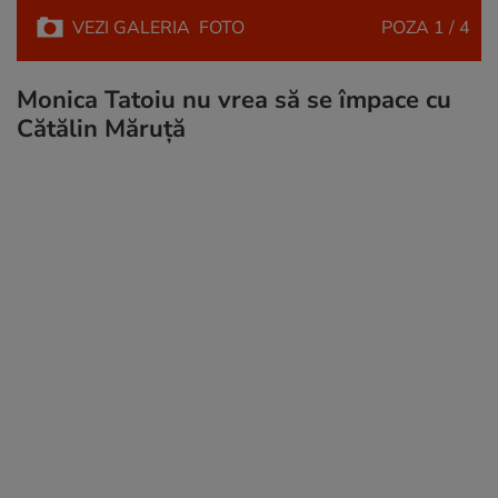
VEZI
GALERIA
FOTO
POZA
1 / 4
Monica Tatoiu nu vrea să se împace cu
Cătălin Măruță