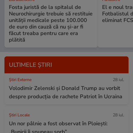
Fosta juristă de la spitalul de
El e noul tra
Neurochirurgie trebuie să restituie
Fotbalistul 
unității medicale peste 100.000
eliminat FCS
de euro din cauză că nu și-ar fi
făcut treaba pentru care era
plătită
ULTIMELE ȘTIRI
Știri Externe
28 iul.
Volodimir Zelenski și Donald Trump au vorbit
despre producția de rachete Patriot în Ucraina
Știri Locale
28 iul.
Un nor pâlnie a fost observat în Ploiești:
„Bunicii îi spuneau sorb”