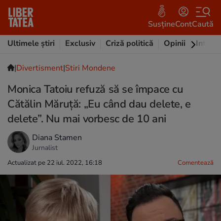
Susține
Cont
Caută
Ultimele știri
Exclusiv
Criză politică
Opinii
Intervi
|
Divertisment
|
Stiri Mondene
Monica Tatoiu refuză să se împace cu
Cătălin Măruță: „Eu când dau delete, e
delete”. Nu mai vorbesc de 10 ani
Diana Stamen
Jurnalist
Actualizat pe 22 iul. 2022, 16:18
Comentează