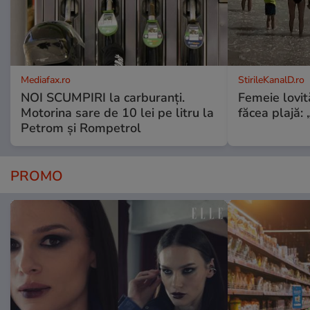
Mediafax.ro
StirileKanalD.ro
NOI SCUMPIRI la carburanți.
Femeie lovit
Motorina sare de 10 lei pe litru la
făcea plajă: „
Petrom și Rompetrol
PROMO