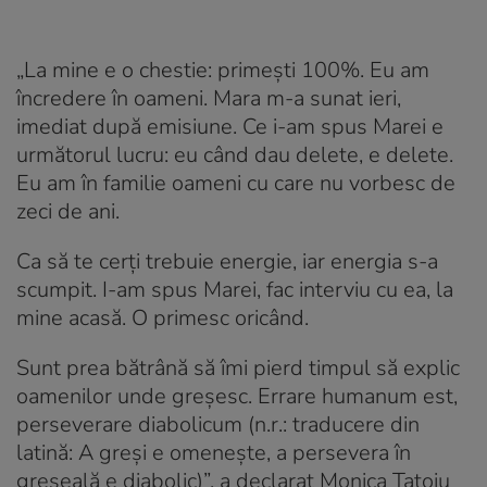
„La mine e o chestie: primești 100%. Eu am
încredere în oameni. Mara m-a sunat ieri,
imediat după emisiune. Ce i-am spus Marei e
următorul lucru: eu când dau delete, e delete.
Eu am în familie oameni cu care nu vorbesc de
zeci de ani.
Ca să te cerți trebuie energie, iar energia s-a
scumpit. I-am spus Marei, fac interviu cu ea, la
mine acasă. O primesc oricând.
Sunt prea bătrână să îmi pierd timpul să explic
oamenilor unde greșesc. Errare humanum est,
perseverare diabolicum (n.r.: traducere din
latină: A greși e omenește, a persevera în
greșeală e diabolic)”, a declarat Monica Tatoiu