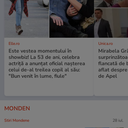
Elle.ro
Unica.ro
Este vestea momentului în
Mirabela Gră
showbiz! La 53 de ani, celebra
surprinzătoar
actriță a anunțat oficial nașterea
flancată de 
celui de-al treilea copil al său:
aflat despre
"Bun venit în lume, fiule"
de Apel
MONDEN
Stiri Mondene
28 iul.