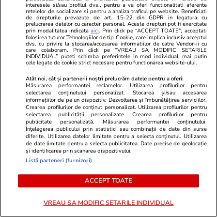
interesele si/sau profilul dvs., pentru a va oferi functionalitati aferente
șoferii care lasă mașina pornită ca
din lume și 
retelelor de socializare si pentru a analiza traficul pe website. Beneficiati
de drepturile prevazute de art. 15-22 din GDPR in legatura cu
să-și cumpere cafea sau gustări,
la ea: nu are
prelucrarea datelor cu caracter personal. Aceste drepturi pot fi exercitate
prin modalitatea indicata
aici
. Prin click pe “ACCEPT TOATE”, acceptati
în Grecia
electricitate
folosirea tuturor Tehnologiilor de tip Cookie, care implica inclusiv acceptul
dvs. cu privire la stocarea/accesarea informatiilor de catre Vendor-ii cu
care colaboram. Prin click pe “VREAU SA MODIFIC SETARILE
INDIVIDUAL” puteti schimba preferintele in mod individual, mai putin
cele legate de cookie strict necesare pentru functionarea website-ului.
Atât noi, cât și partenerii noștri prelucrăm datele pentru a oferi:
Măsurarea performanței reclamelor. Utilizarea profilurilor pentru
Lifestyle
26 iul.
selectarea conținutului personalizat. Stocarea și/sau accesarea
informațiilor de pe un dispozitiv. Dezvoltarea și îmbunătățirea serviciilor.
Crearea profilurilor de conținut personalizat. Utilizarea profilurilor pentru
Ploaia de meteori Delta
selectarea publicității personalizate. Crearea profilurilor pentru
publicitate personalizată. Măsurarea performanței conținutului.
Aquaride 2026: când o poți
Înțelegerea publicului prin statistici sau combinații de date din surse
diferite. Utilizarea datelor limitate pentru a selecta conținutul. Utilizarea
vedea cel mai bine
de date limitate pentru a selecta publicitatea. Date precise de geolocație
și identificarea prin scanarea dispozitivului.
Listă parteneri (furnizori)
ACCEPT TOATE
Auto
27 iul.
VREAU SA MODIFIC SETARILE INDIVIDUAL