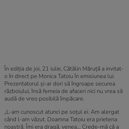
În ediția de joi, 21 iulie, Cătălin Măruță a invitat-
o în direct pe Monica Tatoiu în emisiunea lui.
Prezentatorul și-ar dori să îngroape securea
războiului, însă femeia de afaceri nici nu vrea să
audă de vreo posibilă împăcare.
„L-am cunoscut atunci pe soțul ei. Am alergat
când l-am văzut. Doamna Tatoiu era prietena
noastră. Îmi era dragă, venea… Crede-mă că a