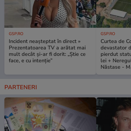
GSP.RO
GSP.RO
Incident neașteptat în direct »
Curtea de Co
Prezentatoarea TV a arătat mai
devastator 
mult decât și-ar fi dorit: „Știe ce
pierdut stat
face, e cu intenție”
lei + Neregu
Năstase - M
PARTENERI