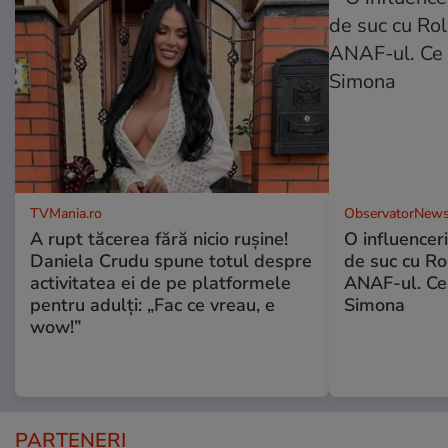
TVMania.ro
ObservatorNews
A rupt tăcerea fără nicio rușine!
O influencer
Daniela Crudu spune totul despre
de suc cu Ro
activitatea ei de pe platformele
ANAF-ul. Ce
pentru adulți: „Fac ce vreau, e
Simona
wow!”
PARTENERI