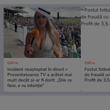
GSP.ro
GSP.ro
Incident neașteptat în direct »
Fostul fotba
Prezentatoarea TV a arătat mai
de fraudă cu 
mult decât și-ar fi dorit: „Știe ce
Profit de 3,
face, e cu intenție”