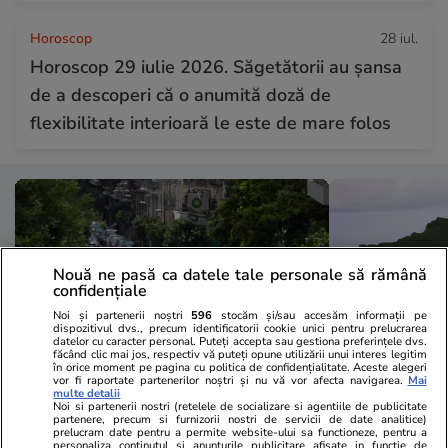
Horoscop
28 iul.
Horoscop 29 iulie 2026. Săgetătorii au șansa
de a descoperi că o anumită doză de
flexibilitate interioară le este de mare folos
Nouă ne pasă ca datele tale personale să rămână
confidențiale
Noi și partenerii noștri
596
stocăm și/sau accesăm informații pe
dispozitivul dvs., precum identificatorii cookie unici pentru prelucrarea
datelor cu caracter personal. Puteți accepta sau gestiona preferințele dvs.
făcând clic mai jos, respectiv vă puteți opune utilizării unui interes legitim
în orice moment pe pagina cu politica de confidențialitate. Aceste alegeri
vor fi raportate partenerilor noștri și nu vă vor afecta navigarea.
Mai
multe detalii
Noi si partenerii nostri (retelele de socializare si agentiile de publicitate
Lifestyle
28 iul.
Vacanțe și Cultu
partenere, precum si furnizorii nostri de servicii de date analitice)
prelucram date pentru a permite website-ului sa functioneze, pentru a
Amendă de 350 de euro pentru
Unde se află
personaliza continutul si anunturile publicitare afisate in functie de