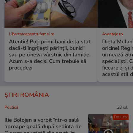
Libertateapentrufemei.ro
Avantaje.ro
Atenție! Poți primi bani de la stat
Dieta Melan
dacă-ți îngrijești părinții, bunicii
oricine! Regi
sau pe cineva vârstnic din familie.
urmează zilni
Acum s-a decis! Cum trebuie să
specialiști! 
procedezi
fiecare zi și 
acestui stil 
ȘTIRI ROMÂNIA
Politică
28 iul.
Exclusiv
Ilie Bolojan a vorbit într-o sală
aproape goală după ședința de