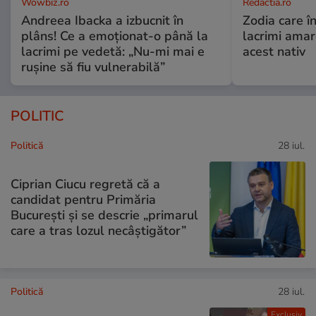
Wowbiz.ro
Redactia.ro
Andreea Ibacka a izbucnit în
Zodia care în
plâns! Ce a emoționat-o până la
lacrimi ama
lacrimi pe vedetă: „Nu-mi mai e
acest nativ
rușine să fiu vulnerabilă”
POLITIC
Politică
28 iul.
Ciprian Ciucu regretă că a
candidat pentru Primăria
București și se descrie „primarul
care a tras lozul necâștigător”
Politică
28 iul.
Exclusiv