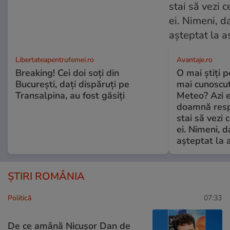
Libertateapentrufemei.ro
Avantaje.ro
Breaking! Cei doi soți din
O mai știți 
București, dați dispăruți pe
mai cunoscu
Transalpina, au fost găsiți
Meteo? Azi e
doamnă respe
stai să vezi 
ei. Nimeni, d
așteptat la 
ȘTIRI ROMÂNIA
Politică
07:33
De ce amână Nicușor Dan de