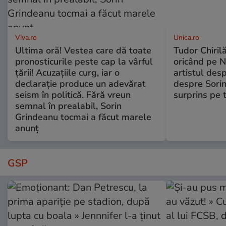
Viva.ro
Unica.ro
Ultima oră! Vestea care dă toate
Tudor Chiril
pronosticurile peste cap la vârful
oricând pe N
țării! Acuzațiile curg, iar o
artistul desp
declarație produce un adevărat
despre Sorin
seism în politică. Fără vreun
surprins pe 
semnal în prealabil, Sorin
Grindeanu tocmai a făcut marele
anunț
GSP