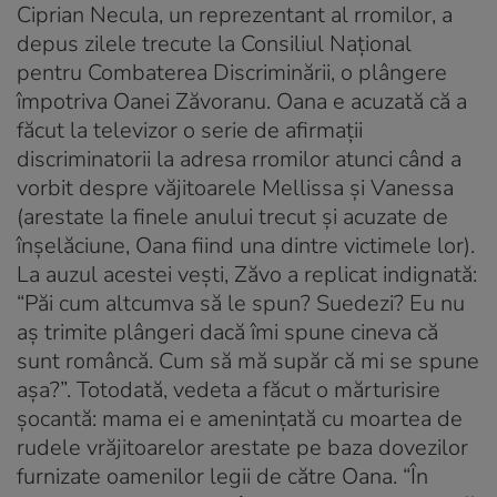
Ciprian Necula, un reprezentant al rromilor, a
depus zilele trecute la Consiliul Naţional
pentru Combaterea Discriminării, o plângere
împotriva Oanei Zăvoranu. Oana e acuzată că a
făcut la televizor o serie de afirmaţii
discriminatorii la adresa rromilor atunci când a
vorbit despre văjitoarele Mellissa şi Vanessa
(arestate la finele anului trecut şi acuzate de
înşelăciune, Oana fiind una dintre victimele lor).
La auzul acestei veşti, Zăvo a replicat indignată:
“Păi cum altcumva să le spun? Suedezi? Eu nu
aş trimite plângeri dacă îmi spune cineva că
sunt româncă. Cum să mă supăr că mi se spune
aşa?”. Totodată, vedeta a făcut o mărturisire
şocantă: mama ei e ameninţată cu moartea de
rudele vrăjitoarelor arestate pe baza dovezilor
furnizate oamenilor legii de către Oana. “În