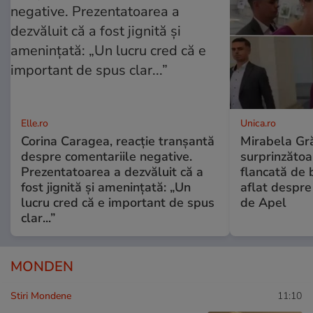
Elle.ro
Unica.ro
Corina Caragea, reacție tranșantă
Mirabela Gră
despre comentariile negative.
surprinzătoar
Prezentatoarea a dezvăluit că a
flancată de 
fost jignită și amenințată: „Un
aflat despre
lucru cred că e important de spus
de Apel
clar...”
MONDEN
Stiri Mondene
11:10