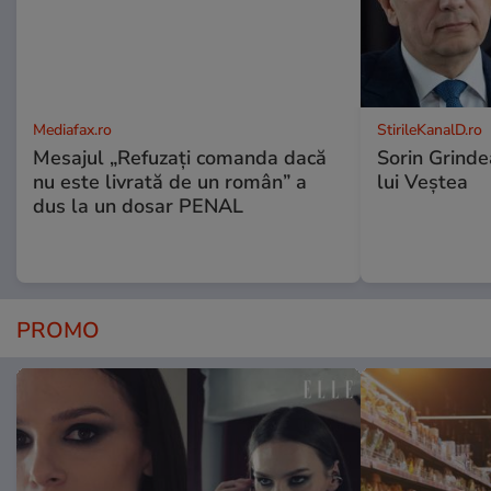
Mediafax.ro
StirileKanalD.ro
Mesajul „Refuzați comanda dacă
Sorin Grinde
nu este livrată de un român” a
lui Veștea
dus la un dosar PENAL
PROMO