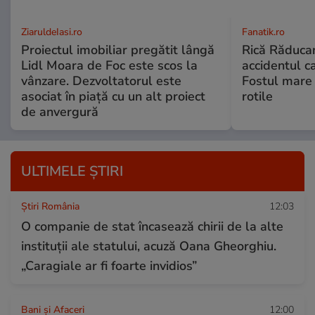
ZiaruldeIasi.ro
Fanatik.ro
Proiectul imobiliar pregătit lângă
Rică Răduca
Lidl Moara de Foc este scos la
accidentul ca
vânzare. Dezvoltatorul este
Fostul mare 
asociat în piață cu un alt proiect
rotile
de anvergură
ULTIMELE ȘTIRI
Știri România
12:03
O companie de stat încasează chirii de la alte
instituții ale statului, acuză Oana Gheorghiu.
„Caragiale ar fi foarte invidios”
Bani și Afaceri
12:00