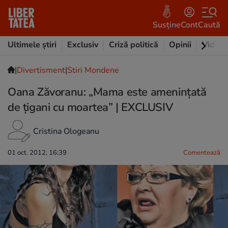
Susține
Cont
Caută
Ultimele știri
Exclusiv
Criză politică
Opinii
Video
|
Divertisment
|
Stiri Mondene
Oana Zăvoranu: „Mama este ameninţată
de ţigani cu moartea” | EXCLUSIV
Cristina Ologeanu
01 oct. 2012, 16:39
Comentează