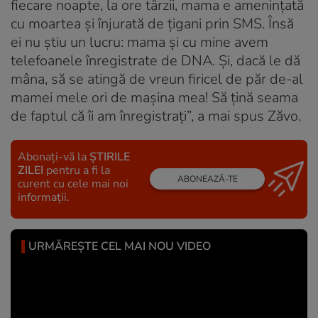
fiecare noapte, la ore târzii, mama e ameninţată
cu moartea şi înjurată de ţigani prin SMS. Însă
ei nu ştiu un lucru: mama şi cu mine avem
telefoanele înregistrate de DNA. Şi, dacă le dă
mâna, să se atingă de vreun firicel de păr de-al
mamei mele ori de maşina mea! Să ţină seama
de faptul că îi am înregistraţi”, a mai spus Zăvo.
Abonați-vă la
ȘTIRILE
ZILEI
pentru a fi la
ABONEAZĂ-TE
curent cu cele mai noi
informații.
URMĂREȘTE CEL MAI NOU VIDEO