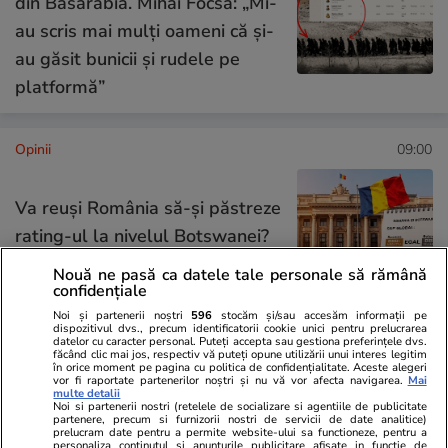
din Basarabia. Mihai Focsa: „Mi-
au scris mai mulți oameni că și-
au găsit bunicii și rudele pe
platformă”
Opinii
09:00
Va reuși România să-și păstreze
rating-ul la nivelul Botswanei?
E asumată treaba!
Nouă ne pasă ca datele tale personale să rămână
confidențiale
Noi și partenerii noștri
596
stocăm și/sau accesăm informații pe
dispozitivul dvs., precum identificatorii cookie unici pentru prelucrarea
datelor cu caracter personal. Puteți accepta sau gestiona preferințele dvs.
făcând clic mai jos, respectiv vă puteți opune utilizării unui interes legitim
Opinii
08:00
în orice moment pe pagina cu politica de confidențialitate. Aceste alegeri
vor fi raportate partenerilor noștri și nu vă vor afecta navigarea.
Mai
multe detalii
Noi si partenerii nostri (retelele de socializare si agentiile de publicitate
partenere, precum si furnizorii nostri de servicii de date analitice)
Poate vine un extraterestru și
prelucram date pentru a permite website-ului sa functioneze, pentru a
personaliza continutul si anunturile publicitare afisate in functie de