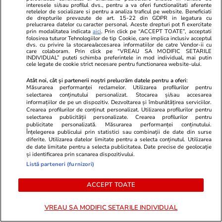
ne face bine
interesele si/sau profilul dvs., pentru a va oferi functionalitati aferente
retelelor de socializare si pentru a analiza traficul pe website. Beneficiati
de drepturile prevazute de art. 15-22 din GDPR in legatura cu
prelucrarea datelor cu caracter personal. Aceste drepturi pot fi exercitate
prin modalitatea indicata
aici
. Prin click pe “ACCEPT TOATE”, acceptati
folosirea tuturor Tehnologiilor de tip Cookie, care implica inclusiv acceptul
dvs. cu privire la stocarea/accesarea informatiilor de catre Vendor-ii cu
care colaboram. Prin click pe “VREAU SA MODIFIC SETARILE
Opinii
17 iul.
INDIVIDUAL” puteti schimba preferintele in mod individual, mai putin
cele legate de cookie strict necesare pentru functionarea website-ului.
Atât noi, cât și partenerii noștri prelucrăm datele pentru a oferi:
Măsurarea performanței reclamelor. Utilizarea profilurilor pentru
De ce socialismul și comunismul
selectarea conținutului personalizat. Stocarea și/sau accesarea
informațiilor de pe un dispozitiv. Dezvoltarea și îmbunătățirea serviciilor.
sucesc mințile oamenilor?
Crearea profilurilor de conținut personalizat. Utilizarea profilurilor pentru
selectarea publicității personalizate. Crearea profilurilor pentru
publicitate personalizată. Măsurarea performanței conținutului.
Înțelegerea publicului prin statistici sau combinații de date din surse
diferite. Utilizarea datelor limitate pentru a selecta conținutul. Utilizarea
de date limitate pentru a selecta publicitatea. Date precise de geolocație
și identificarea prin scanarea dispozitivului.
Opinii
17 iul.
Listă parteneri (furnizori)
ACCEPT TOATE
A doua palmă de la
Luxemburg. De ce ÎCCJ tot
VREAU SA MODIFIC SETARILE INDIVIDUAL
pierde același proces