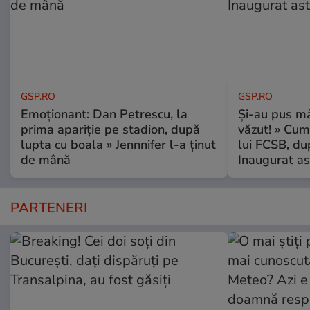
GSP.RO
GSP.RO
Emoționant: Dan Petrescu, la
Și-au pus mâ
prima apariție pe stadion, după
văzut! » Cum
lupta cu boala » Jennnifer l-a ținut
lui FCSB, du
de mână
Inaugurat as
PARTENERI