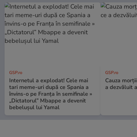
GSP.ro
GSP.ro
Internetul a explodat! Cele mai
Cauza morții
tari meme-uri după ce Spania a
a dezvăluit 
învins-o pe Franța în semifinale »
„Dictatorul” Mbappe a devenit
bebelușul lui Yamal