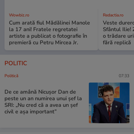
Wowbiz.ro
Redactia.ro
Cum arată fiul Mădălinei Manole
Veste durero
la 17 ani! Fratele regretatei
Sfântul Ilie
artiste a publicat o fotografie în
o trădare uri
premieră cu Petru Mircea Jr.
fără replică
POLITIC
Politică
07:33
De ce amână Nicușor Dan de
peste un an numirea unui șef la
SRI: „Nu cred că a avea un şef
civil e așa important”