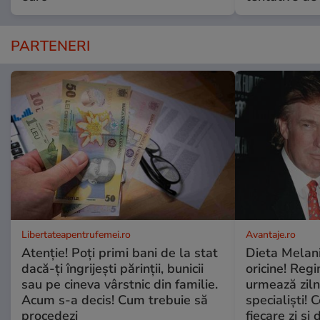
PARTENERI
Libertateapentrufemei.ro
Avantaje.ro
Atenție! Poți primi bani de la stat
Dieta Melan
dacă-ți îngrijești părinții, bunicii
oricine! Regi
sau pe cineva vârstnic din familie.
urmează zilni
Acum s-a decis! Cum trebuie să
specialiști! 
procedezi
fiecare zi și 