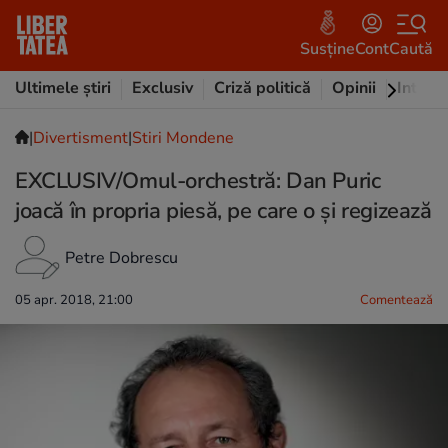
Susține
Cont
Caută
Ultimele știri
Exclusiv
Criză politică
Opinii
Intervi
|
Divertisment
|
Stiri Mondene
EXCLUSIV/Omul-orchestră: Dan Puric
joacă în propria piesă, pe care o şi regizează
Petre Dobrescu
05 apr. 2018, 21:00
Comentează