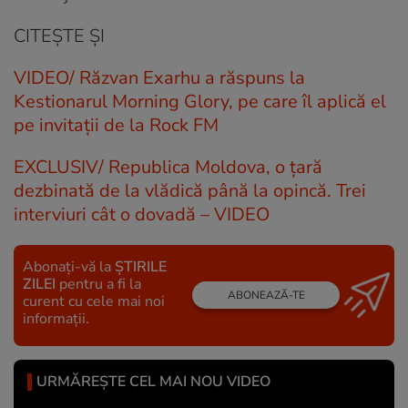
CITEȘTE ȘI
VIDEO/ Răzvan Exarhu a răspuns la
Kestionarul Morning Glory, pe care îl aplică el
pe invitații de la Rock FM
EXCLUSIV/ Republica Moldova, o țară
dezbinată de la vlădică până la opincă. Trei
interviuri cât o dovadă – VIDEO
Abonați-vă la
ȘTIRILE
ZILEI
pentru a fi la
ABONEAZĂ-TE
curent cu cele mai noi
informații.
URMĂREȘTE CEL MAI NOU VIDEO