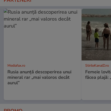
PARTENERI
Mediafax.ro
StirileKanalD.ro
Rusia anunță descoperirea unui
Femeie lovit
mineral rar „mai valoros decât
făcea plajă: „
aurul”
PROMO