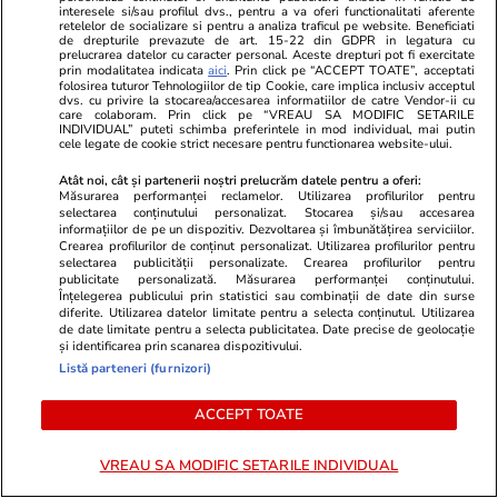
Cum se face cafeaua la presa
interesele si/sau profilul dvs., pentru a va oferi functionalitati aferente
retelelor de socializare si pentru a analiza traficul pe website. Beneficiati
franceză – cum funcționează și
de drepturile prevazute de art. 15-22 din GDPR in legatura cu
prelucrarea datelor cu caracter personal. Aceste drepturi pot fi exercitate
care sunt avantajele
prin modalitatea indicata
aici
. Prin click pe “ACCEPT TOATE”, acceptati
folosirea tuturor Tehnologiilor de tip Cookie, care implica inclusiv acceptul
dvs. cu privire la stocarea/accesarea informatiilor de catre Vendor-ii cu
care colaboram. Prin click pe “VREAU SA MODIFIC SETARILE
INDIVIDUAL” puteti schimba preferintele in mod individual, mai putin
cele legate de cookie strict necesare pentru functionarea website-ului.
Lifestyle
15 iul.
Atât noi, cât și partenerii noștri prelucrăm datele pentru a oferi:
Măsurarea performanței reclamelor. Utilizarea profilurilor pentru
selectarea conținutului personalizat. Stocarea și/sau accesarea
informațiilor de pe un dispozitiv. Dezvoltarea și îmbunătățirea serviciilor.
Combinaţii răcoritoare de apă
Crearea profilurilor de conținut personalizat. Utilizarea profilurilor pentru
selectarea publicității personalizate. Crearea profilurilor pentru
cu fructe şi plante aromatice
publicitate personalizată. Măsurarea performanței conținutului.
Înțelegerea publicului prin statistici sau combinații de date din surse
pentru vară
diferite. Utilizarea datelor limitate pentru a selecta conținutul. Utilizarea
de date limitate pentru a selecta publicitatea. Date precise de geolocație
și identificarea prin scanarea dispozitivului.
Listă parteneri (furnizori)
Lifestyle
01 aug.
ACCEPT TOATE
VREAU SA MODIFIC SETARILE INDIVIDUAL
Cum coci vinetele la bloc, fără