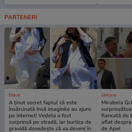
PARTENERI
Elle.ro
Unica.ro
A ținut secret faptul că este
Mirabela Gră
însărcinată însă imaginile au ajuns
surprinzătoar
pe internet! Vedeta a fost
flancată de 
surprinsă pe stradă, iar burtica de
aflat despre
gravidă dovedește că va deveni în
de Apel