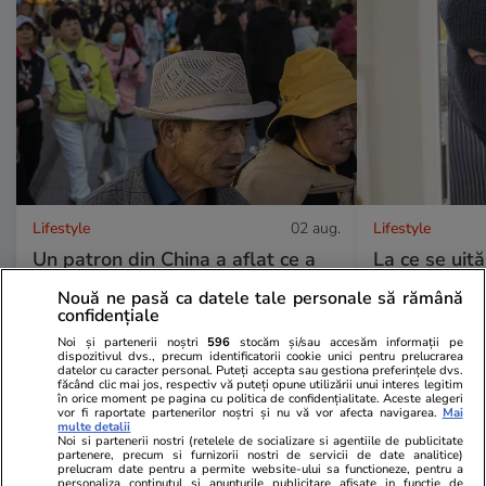
Lifestyle
02 aug.
Lifestyle
Un patron din China a aflat ce a
La ce se uită
făcut angajatul său la nuntă și l-a
când aleg să
Nouă ne pasă ca datele tale personale să rămână
confidențiale
dat afară imediat: „Nu am niciun
Noi și partenerii noștri
596
stocăm și/sau accesăm informații pe
respect pentru tine”
dispozitivul dvs., precum identificatorii cookie unici pentru prelucrarea
datelor cu caracter personal. Puteți accepta sau gestiona preferințele dvs.
făcând clic mai jos, respectiv vă puteți opune utilizării unui interes legitim
în orice moment pe pagina cu politica de confidențialitate. Aceste alegeri
vor fi raportate partenerilor noștri și nu vă vor afecta navigarea.
Mai
multe detalii
Lifestyle
01 aug.
Noi si partenerii nostri (retelele de socializare si agentiile de publicitate
partenere, precum si furnizorii nostri de servicii de date analitice)
prelucram date pentru a permite website-ului sa functioneze, pentru a
personaliza continutul si anunturile publicitare afisate in functie de