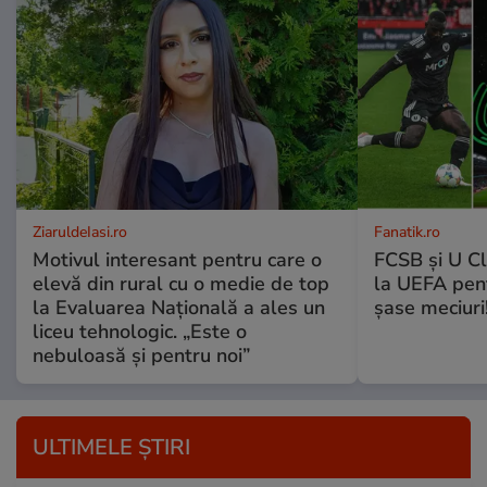
ZiaruldeIasi.ro
Fanatik.ro
Motivul interesant pentru care o
FCSB și U Cl
elevă din rural cu o medie de top
la UEFA pentr
la Evaluarea Națională a ales un
șase meciuri
liceu tehnologic. „Este o
nebuloasă și pentru noi”
ULTIMELE ȘTIRI