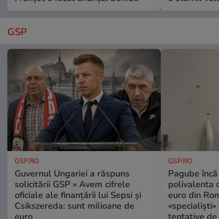
GSP
GSP.RO
GSP.RO
Guvernul Ungariei a răspuns
Pagube încă 
solicitării GSP » Avem cifrele
polivalenta 
oficiale ale finanțării lui Sepsi și
euro din Rom
Csikszereda: sunt milioane de
«specialiști»
euro
tentative de 