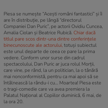
Piesa se numeşte “Aceşti români fantastici” şi îi
are în distribuţie, pe lângă “directorul
Companiei Dan Puric”, pe actorii Ovidiu Cuncea,
Amalia Ciolan şi Beatrice Rubică.
Chiar dacă
titlul pare scos dintr-una dintre conferinţele
binecunoscute ale actorului,
totuşi subiectul
este unul departe de ceea ce pare la prima
vedere. Conform unor surse din cadrul
spectacolului, Dan Puric ar juca rolul Morţii,
care vine, pe rând, la un politician, la o tânără
mai nonconformistă, pentru ca mai apoi să se
întâlnească la rându-i cu… Moartea! Piesa este
o tragi-comedie care va avea premiera la
Palatul Naţional al Copiilor duminică, 6 mai, de
la ora 20.