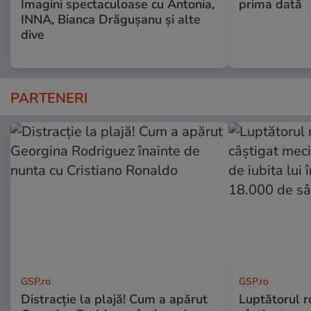
Imagini spectaculoase cu Antonia,
prima dată
INNA, Bianca Drăgușanu și alte
dive
PARTENERI
GSP.ro
GSP.ro
Distracție la plajă! Cum a apărut
Luptătorul 