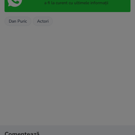
a fi la curent cu ultimele informații
Dan Puric
Actori
Comentează