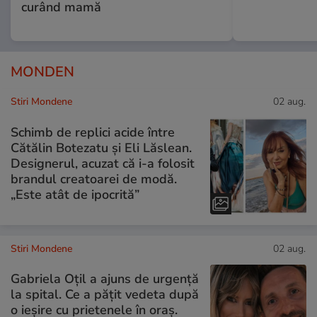
curând mamă
MONDEN
Stiri Mondene
02 aug.
Schimb de replici acide între
Cătălin Botezatu și Eli Lăslean.
Designerul, acuzat că i-a folosit
brandul creatoarei de modă.
„Este atât de ipocrită”
Stiri Mondene
02 aug.
Gabriela Oțil a ajuns de urgență
la spital. Ce a pățit vedeta după
o ieșire cu prietenele în oraș.