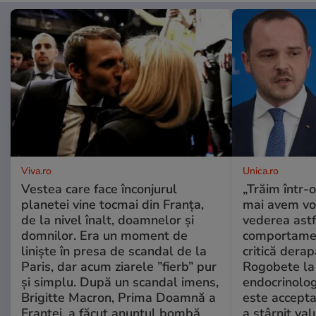
Viva.ro
Unica.ro
Vestea care face înconjurul
„Trăim într-
planetei vine tocmai din Franța,
mai avem vo
de la nivel înalt, doamnelor și
vederea astf
domnilor. Era un moment de
comportamen
liniște în presa de scandal de la
critică derap
Paris, dar acum ziarele ”fierb” pur
Rogobete la
și simplu. După un scandal imens,
endocrinolog
Brigitte Macron, Prima Doamnă a
este accepta
Franței, a făcut anunțul bombă
a stârnit valu