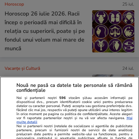
Horoscop
25 iul.
Horoscop 26 iulie 2026. Racii
încep o perioadă mai dificilă în
relația cu superiorii, poate și pe
fondul unui volum mai mare de
muncă
Vacanțe și Cultură
24 iul.
Nouă ne pasă ca datele tale personale să rămână
Cum să călătoreşti doar cu
confidențiale
bagajul de mână. Ghid pentru
Noi și partenerii noștri
596
stocăm și/sau accesăm informații pe
dispozitivul dvs., precum identificatorii cookie unici pentru prelucrarea
eficientizarea spaţiului
datelor cu caracter personal. Puteți accepta sau gestiona preferințele dvs.
făcând clic mai jos, respectiv vă puteți opune utilizării unui interes legitim
în orice moment pe pagina cu politica de confidențialitate. Aceste alegeri
vor fi raportate partenerilor noștri și nu vă vor afecta navigarea.
Mai
multe detalii
Noi si partenerii nostri (retelele de socializare si agentiile de publicitate
partenere, precum si furnizorii nostri de servicii de date analitice)
Lifestyle
22 iul.
prelucram date pentru a permite website-ului sa functioneze, pentru a
personaliza continutul si anunturile publicitare afisate in functie de