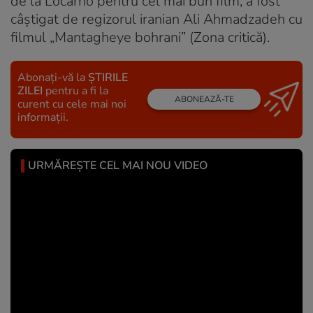
de la Locarno pentru cel mai bun film, a fost
câștigat de regizorul iranian Ali Ahmadzadeh cu
filmul „Mantagheye
bohrani” (Zona critică).
Abonați-vă la
ȘTIRILE
ZILEI
pentru a fi la
ABONEAZĂ-TE
curent cu cele mai noi
informații.
URMĂREȘTE CEL MAI NOU VIDEO