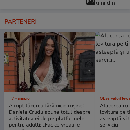
PARTENERI
TVMania.ro
ObservatorNews
A rupt tăcerea fără nicio rușine!
Afacerea cu 
Daniela Crudu spune totul despre
lovitura pe t
activitatea ei de pe platformele
aşteaptă şi 
pentru adulți: „Fac ce vreau, e
serviciu