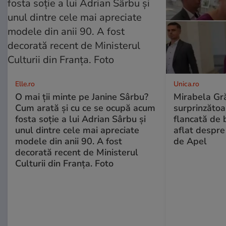
Elle.ro
Unica.ro
O mai ții minte pe Janine Sârbu?
Mirabela Gră
Cum arată și cu ce se ocupă acum
surprinzătoar
fosta soție a lui Adrian Sârbu și
flancată de 
unul dintre cele mai apreciate
aflat despre
modele din anii 90. A fost
de Apel
decorată recent de Ministerul
Culturii din Franța. Foto