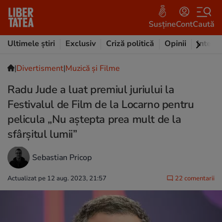
Susține
Cont
Caută
Ultimele știri
Exclusiv
Criză politică
Opinii
Intervi
|
Divertisment
|
Muzică și Filme
Radu Jude a luat premiul juriului la
Festivalul de Film de la Locarno pentru
pelicula „Nu aștepta prea mult de la
sfârșitul lumii”
Sebastian Pricop
Actualizat pe 12 aug. 2023, 21:57
22 comentarii