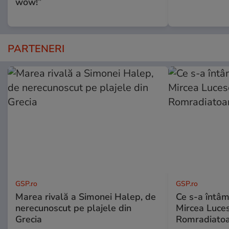
wow!”
PARTENERI
GSP.ro
GSP.ro
Marea rivală a Simonei Halep, de
Ce s-a întâmp
nerecunoscut pe plajele din
Mircea Luces
Grecia
Romradiatoa