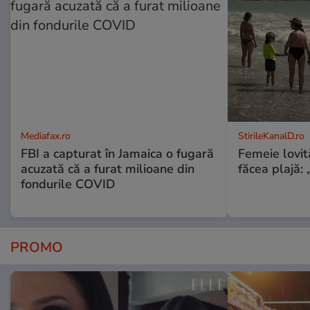
Mediafax.ro
StirileKanalD.ro
FBI a capturat în Jamaica o fugară
Femeie lovit
acuzată că a furat milioane din
făcea plajă: „
fondurile COVID
PROMO