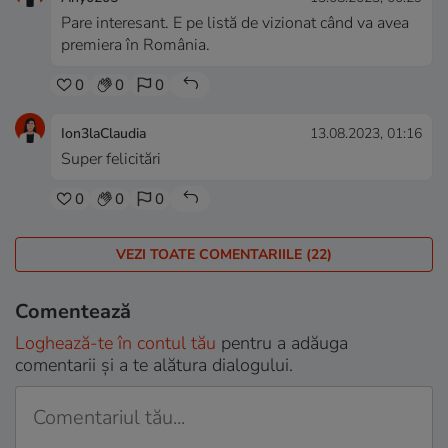
Pare interesant. E pe listă de vizionat când va avea
premiera în România.
0
0
0
Ion3laClaudia
13.08.2023, 01:16
Super felicitări
0
0
0
VEZI TOATE COMENTARIILE (22)
Comentează
Loghează-te în contul tău
pentru a adăuga
comentarii și a te alătura dialogului.