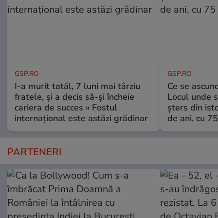
GSP.RO
GSP.RO
I-a murit tatăl, 7 luni mai târziu
Ce se ascund
fratele, și a decis să-și încheie
Locul unde s-
cariera de succes » Fostul
șters din ist
internațional este astăzi grădinar
de ani, cu 7
PARTENERI