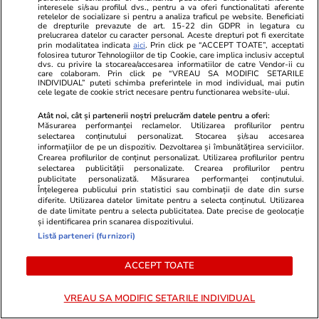
interesele si/sau profilul dvs., pentru a va oferi functionalitati aferente
retelelor de socializare si pentru a analiza traficul pe website. Beneficiati
de drepturile prevazute de art. 15-22 din GDPR in legatura cu
Cum păstrăm brânza fără să
prelucrarea datelor cu caracter personal. Aceste drepturi pot fi exercitate
prin modalitatea indicata
aici
. Prin click pe “ACCEPT TOATE”, acceptati
mucegăiască
folosirea tuturor Tehnologiilor de tip Cookie, care implica inclusiv acceptul
dvs. cu privire la stocarea/accesarea informatiilor de catre Vendor-ii cu
care colaboram. Prin click pe “VREAU SA MODIFIC SETARILE
INDIVIDUAL” puteti schimba preferintele in mod individual, mai putin
cele legate de cookie strict necesare pentru functionarea website-ului.
Atât noi, cât și partenerii noștri prelucrăm datele pentru a oferi:
Măsurarea performanței reclamelor. Utilizarea profilurilor pentru
Lifestyle
17 iul.
selectarea conținutului personalizat. Stocarea și/sau accesarea
informațiilor de pe un dispozitiv. Dezvoltarea și îmbunătățirea serviciilor.
Crearea profilurilor de conținut personalizat. Utilizarea profilurilor pentru
selectarea publicității personalizate. Crearea profilurilor pentru
publicitate personalizată. Măsurarea performanței conținutului.
De ce să nu păstrezi cartofii
Înțelegerea publicului prin statistici sau combinații de date din surse
diferite. Utilizarea datelor limitate pentru a selecta conținutul. Utilizarea
lângă ceapă
de date limitate pentru a selecta publicitatea. Date precise de geolocație
și identificarea prin scanarea dispozitivului.
Listă parteneri (furnizori)
ACCEPT TOATE
Știri România
10:00
VREAU SA MODIFIC SETARILE INDIVIDUAL
Adrian Igrișan, solistul trupei
Exclusiv