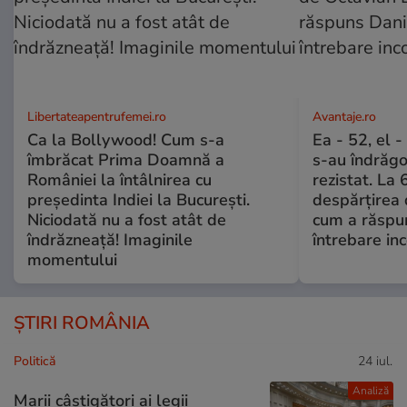
Libertateapentrufemei.ro
Avantaje.ro
Ca la Bollywood! Cum s-a
Ea - 52, el 
îmbrăcat Prima Doamnă a
s-au îndrăgos
României la întâlnirea cu
rezistat. La 
președinta Indiei la București.
despărțirea 
Niciodată nu a fost atât de
cum a răspu
îndrăzneață! Imaginile
întrebare i
momentului
ȘTIRI ROMÂNIA
Politică
24 iul.
Analiză
Marii câștigători ai legii