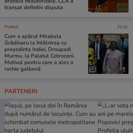
dronele neautorizate. CCR a
tranșat definitiv disputa
Politică
25 iul.
Cum a apărut Mirabela
Grădinaru la întâlnirea cu
președinta Indiei, Droupadi
Murmu, la Palatul Cotroceni.
Motivul pentru care a ales o
rochie galbenă
PARTENERI