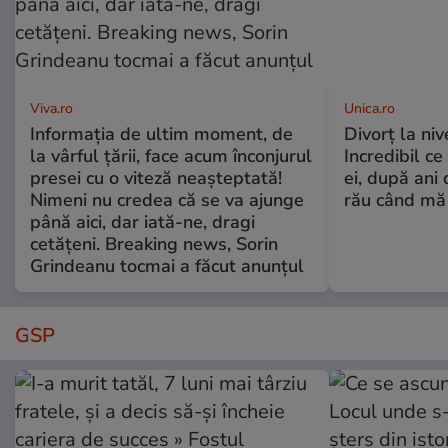
Viva.ro
Unica.ro
Informația de ultim moment, de
Divorț la nive
la vârful țării, face acum înconjurul
Incredibil ce
presei cu o viteză neașteptată!
ei, după ani 
Nimeni nu credea că se va ajunge
rău când mă
până aici, dar iată-ne, dragi
cetățeni. Breaking news, Sorin
Grindeanu tocmai a făcut anunțul
GSP