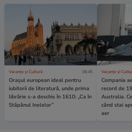
Vacanțe și Cultură
06:45
Vacanțe și Cultu
Orașul european ideal pentru
Compania ae
iubitorii de literatură, unde prima
record de 19
librărie s-a deschis în 1610: „Ca în
Australia. C
Stăpânul Inelelor”
când stai apr
aer