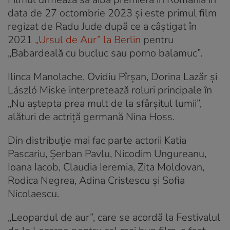
data de 27 octombrie 2023 și este primul film
regizat de Radu Jude după ce a câștigat în
2021
„Ursul de Aur” la Berlin
pentru
„Babardeală cu bucluc sau porno balamuc”.
Ilinca Manolache, Ovidiu Pîrşan, Dorina Lazăr şi
László Miske interpretează roluri principale în
„Nu aștepta prea mult de la sfârșitul lumii”,
alături de actriţă germană Nina Hoss.
Din distribuţie mai fac parte actorii Katia
Pascariu, Şerban Pavlu, Nicodim Ungureanu,
Ioana Iacob, Claudia Ieremia, Zita Moldovan,
Rodica Negrea, Adina Cristescu şi Sofia
Nicolaescu.
„Leopardul de aur”, care se acordă la Festivalul