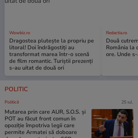
Wowbiz.ro
Redactia.ro
Dragostea plutește la propriu pe
Două cutrem
litoral! Doi îndrăgostiți au
România la d
transformat marea într-o scenă
ore. Unde s
de film romantic. Turiștii prezenți
s-au uitat de două ori
POLITIC
Politică
25 iul.
Mutarea prin care AUR, S.O.S. și
POT au făcut front comun în
opoziție împotriva legii care
permite Armatei să doboare