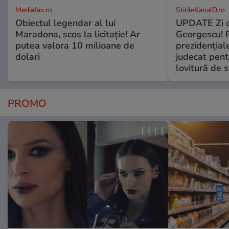
Mediafax.ro
StirileKanalD.ro
Obiectul legendar al lui
UPDATE Zi d
Maradona, scos la licitație! Ar
Georgescu! F
putea valora 10 milioane de
prezidențiale
dolari
judecat pent
lovitură de s
PROMO