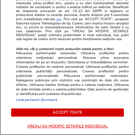
interesele si/sau profilul dvs., pentru a va oferi functionalitati aferente
puternice, dar și caniculă în
retelelor de socializare si pentru a analiza traficul pe website. Beneficiati
de drepturile prevazute de art. 15-22 din GDPR in legatura cu
următoarele ore
prelucrarea datelor cu caracter personal. Aceste drepturi pot fi exercitate
prin modalitatea indicata
aici
. Prin click pe “ACCEPT TOATE”, acceptati
folosirea tuturor Tehnologiilor de tip Cookie, care implica inclusiv acceptul
dvs. cu privire la stocarea/accesarea informatiilor de catre Vendor-ii cu
care colaboram. Prin click pe “VREAU SA MODIFIC SETARILE
Știri România
10:00
INDIVIDUAL” puteti schimba preferintele in mod individual, mai putin
cele legate de cookie strict necesare pentru functionarea website-ului.
Cum producea Ceaușescu
Atât noi, cât și partenerii noștri prelucrăm datele pentru a oferi:
valută să plătească datoria
Măsurarea performanței reclamelor. Utilizarea profilurilor pentru
selectarea conținutului personalizat. Stocarea și/sau accesarea
externă: Printre altele,
informațiilor de pe un dispozitiv. Dezvoltarea și îmbunătățirea serviciilor.
Crearea profilurilor de conținut personalizat. Utilizarea profilurilor pentru
Securitatea a inventat rude
selectarea publicității personalizate. Crearea profilurilor pentru
publicitate personalizată. Măsurarea performanței conținutului.
pentru românii morți în
Înțelegerea publicului prin statistici sau combinații de date din surse
străinătate și le-a încasat ilegal
diferite. Utilizarea datelor limitate pentru a selecta conținutul. Utilizarea
de date limitate pentru a selecta publicitatea. Date precise de geolocație
moștenirile
și identificarea prin scanarea dispozitivului.
Listă parteneri (furnizori)
ACCEPT TOATE
Știri România
07:00
Secretul ascuns din Gara de
Reportaj
VREAU SA MODIFIC SETARILE INDIVIDUAL
Nord. Stâlpul de pe peronul 7