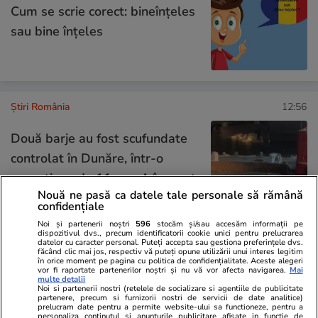
Cum se scrie corect: bineînțeles
sau bine înțeles
Știri România
12:56
Două barje au fost scufundate
controlat în Dunăre, într-o
operațiune de 11 ore. A început
Nouă ne pasă ca datele tale personale să rămână
și scufundarea ultimelor două
confidențiale
Noi și partenerii noștri
596
stocăm și/sau accesăm informații pe
dispozitivul dvs., precum identificatorii cookie unici pentru prelucrarea
datelor cu caracter personal. Puteți accepta sau gestiona preferințele dvs.
făcând clic mai jos, respectiv vă puteți opune utilizării unui interes legitim
Știri România
10:39
în orice moment pe pagina cu politica de confidențialitate. Aceste alegeri
vor fi raportate partenerilor noștri și nu vă vor afecta navigarea.
Mai
ANM a emis pentru sâmbătă
multe detalii
Noi si partenerii nostri (retelele de socializare si agentiile de publicitate
noi avertizări de fenomene
partenere, precum si furnizorii nostri de servicii de date analitice)
prelucram date pentru a permite website-ului sa functioneze, pentru a
meteo extreme: furtuni
personaliza continutul si anunturile publicitare afisate in functie de