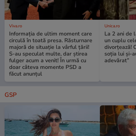
Viva.ro
Unica.ro
Informația de ultim moment care
La 2 ani de 
circulă în toată presa. Răsturnare
un cuplu ce
majoră de situație la vârful țării!
divorțează! C
S-au speculat multe, dar știrea
soția lui și-
fulger acum a venit! În urmă cu
adevărat”
doar câteva momente PSD a
făcut anunțul
GSP