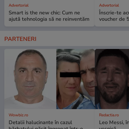
Advertorial
Advertorial
Smart is the new chic: Cum ne
Înscrie-te ac
ajută tehnologia să ne reinventăm
voucher de 5
PARTENERI
Wowbiz.ro
Redactia.ro
Detalii halucinante în cazul
Leo Messi, î
bărbatului găsit îngropat într-o
veșnică