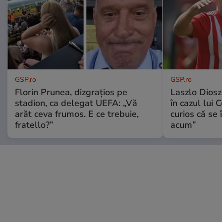
GSP.ro
GSP.ro
Florin Prunea, dizgrațios pe
Laszlo Diosz
stadion, ca delegat UEFA: „Vă
în cazul lui 
arăt ceva frumos. E ce trebuie,
curios că se
fratello?”
acum”