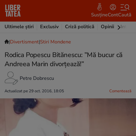
Susține
Cont
Caută
Ultimele știri
Exclusiv
Criză politică
Opinii
Intervi
|
Divertisment
|
Stiri Mondene
Rodica Popescu Bitănescu: ”Mă bucur că
Andreea Marin divorțează!”
Petre Dobrescu
Actualizat pe 29 oct. 2016, 18:05
Comentează