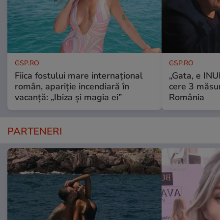
GSP.RO
GSP.RO
Fiica fostului mare internațional
„Gata, e IN
român, apariție incendiară în
cere 3 măsu
vacanță: „Ibiza și magia ei”
România
PARTENERI