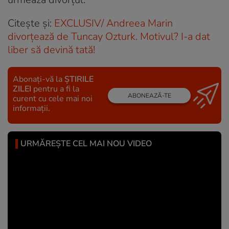
Citește și:
EXCLUSIV/ Andreea Marin
divorțează de Tuncay Ozturk. Motivul? I-a dat
liber să devină tată!
Abonați-vă la
ȘTIRILE
ZILEI
pentru a fi la
ABONEAZĂ-TE
curent cu cele mai noi
informații.
URMĂREȘTE CEL MAI NOU VIDEO