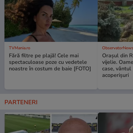
TVMania.ro
ObservatorNews
Fără filtre pe plajă! Cele mai
Oraşul din 
spectaculoase poze cu vedetele
vijelie. Oame
noastre în costum de baie [FOTO]
case, vântul
acoperişuri
PARTENERI