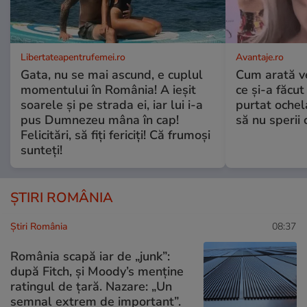
Libertateapentrufemei.ro
Avantaje.ro
Gata, nu se mai ascund, e cuplul
Cum arată v
momentului în România! A ieșit
ce și-a făcut
soarele și pe strada ei, iar lui i-a
purtat ochel
pus Dumnezeu mâna în cap!
să nu sperii c
Felicitări, să fiți fericiți! Că frumoși
sunteți!
ȘTIRI ROMÂNIA
Știri România
08:37
România scapă iar de „junk”:
după Fitch, și Moody’s menține
ratingul de țară. Nazare: „Un
semnal extrem de important”.