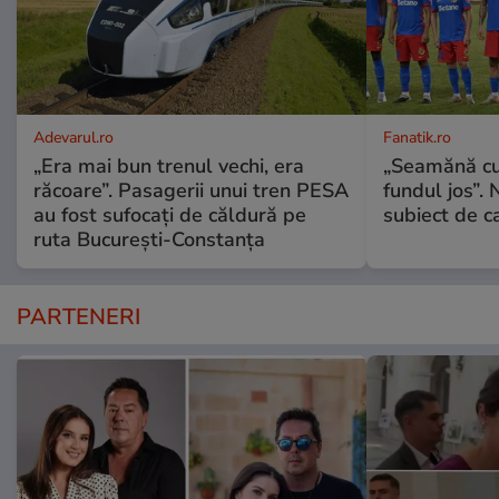
Adevarul.ro
Fanatik.ro
„Era mai bun trenul vechi, era
„Seamănă cu
răcoare”. Pasagerii unui tren PESA
fundul jos”. 
au fost sufocați de căldură pe
subiect de c
ruta București-Constanța
PARTENERI