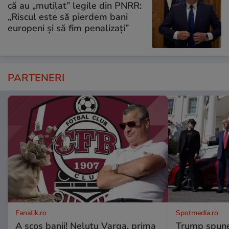
că au „mutilat” legile din PNRR:
„Riscul este să pierdem bani
europeni și să fim penalizați”
PARTENERI
Fanatik.ro
Spotmedia.ro
A scos banii! Neluțu Varga, prima
Trump spune 