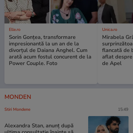
Elle.ro
Unica.ro
Sorin Gonțea, transformare
Mirabela Gră
impresionantă la un an de la
surprinzătoar
divorțul de Daiana Anghel. Cum
flancată de 
arată acum fostul concurent de la
aflat despre
Power Couple. Foto
de Apel
MONDEN
Stiri Mondene
15:49
Alexandra Stan, anunț după
ultima consultație înainte să