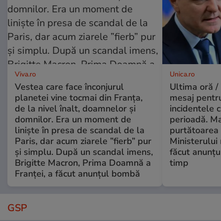
Viva.ro
Unica.ro
Vestea care face înconjurul
Ultima oră /
planetei vine tocmai din Franța,
mesaj pentr
de la nivel înalt, doamnelor și
incidentele 
domnilor. Era un moment de
perioadă. Ma
liniște în presa de scandal de la
purtătoarea 
Paris, dar acum ziarele ”fierb” pur
Ministerului
și simplu. După un scandal imens,
făcut anunțu
Brigitte Macron, Prima Doamnă a
timp
Franței, a făcut anunțul bombă
GSP