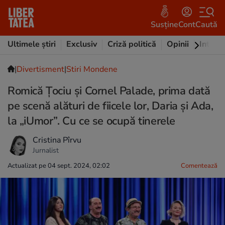
Susține
Cont
Caută
Ultimele știri
Exclusiv
Criză politică
Opinii
Intervi
|
Divertisment
|
Stiri Mondene
Romică Țociu și Cornel Palade, prima dată
pe scenă alături de fiicele lor, Daria și Ada,
la „iUmor”. Cu ce se ocupă tinerele
Cristina Pîrvu
Jurnalist
Actualizat pe 04 sept. 2024, 02:02
Comentează