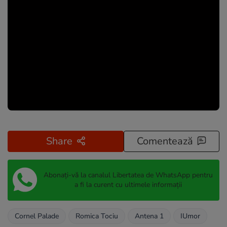
Share
Comentează
Abonați-vă la canalul Libertatea de WhatsApp pentru
a fi la curent cu ultimele informații
Cornel Palade
Romica Tociu
Antena 1
IUmor