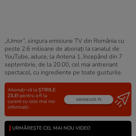
„iUmor”, singura emisiune TV din România cu
peste 2.6 milioane de abonați la canalul de
YouTube, aduce, la Antena 1, începând din 7
septembrie, de la 20.00, cel mai antrenant
spectacol, cu ingrediente pe toate gusturile.
Abonați-vă la
ȘTIRILE
ZILEI
pentru a fi la
ABONEAZĂ-TE
curent cu cele mai noi
informații.
URMĂREȘTE CEL MAI NOU VIDEO