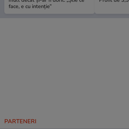
mult decât și-ar fi dorit: „Știe ce
Profit de 3,
face, e cu intenție”
PARTENERI