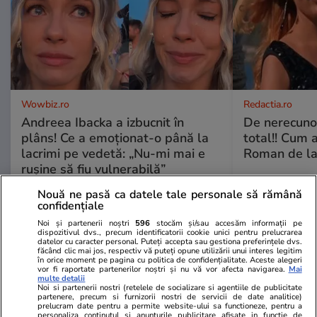
Wowbiz.ro
Redactia.ro
Andreea Ibacka a izbucnit în
De nerecunos
plâns! Ce a emoționat-o până la
total!! Cum 
lacrimi pe vedetă: „Nu-mi mai e
Roman de la 
rușine să fiu vulnerabilă”
Nouă ne pasă ca datele tale personale să rămână
confidențiale
POLITIC
Noi și partenerii noștri
596
stocăm și/sau accesăm informații pe
dispozitivul dvs., precum identificatorii cookie unici pentru prelucrarea
datelor cu caracter personal. Puteți accepta sau gestiona preferințele dvs.
Politică
17:25
făcând clic mai jos, respectiv vă puteți opune utilizării unui interes legitim
în orice moment pe pagina cu politica de confidențialitate. Aceste alegeri
vor fi raportate partenerilor noștri și nu vă vor afecta navigarea.
Mai
multe detalii
Noi si partenerii nostri (retelele de socializare si agentiile de publicitate
Averile demnitarilor rămân
partenere, precum si furnizorii nostri de servicii de date analitice)
prelucram date pentru a permite website-ului sa functioneze, pentru a
ascunse, după ce deputații au
personaliza continutul si anunturile publicitare afisate in functie de