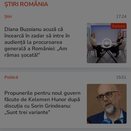
ȘTIRI ROMÂNIA
Ştiri
17:24
Exclusiv
Diana Buzoianu acuză că
încearcă în zadar să intre în
audiență la procuroarea
generală a României: „Am
rămas șocată!”
Politică
15:51
Propunerile pentru noul guvern
făcute de Kelemen Hunor după
discuția cu Sorin Grindeanu:
„Sunt trei variante”