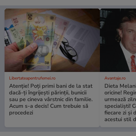
Libertateapentrufemei.ro
Avantaje.ro
Atenție! Poți primi bani de la stat
Dieta Melan
dacă-ți îngrijești părinții, bunicii
oricine! Regi
sau pe cineva vârstnic din familie.
urmează zilni
Acum s-a decis! Cum trebuie să
specialiști! 
procedezi
fiecare zi și 
acestui stil 