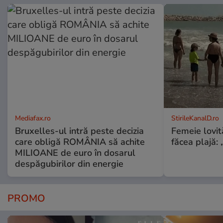
Mediafax.ro
StirileKanalD.ro
Bruxelles-ul intră peste decizia
Femeie lovit
care obligă ROMÂNIA să achite
făcea plajă: „
MILIOANE de euro în dosarul
despăgubirilor din energie
PROMO