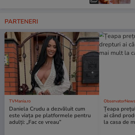
PARTENERI
TVMania.ro
ObservatorNews
Daniela Crudu a dezvăluit cum
Țeapa prețulu
este viața pe platformele pentru
ai când prod
adulți: „Fac ce vreau”
la casa de m