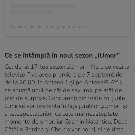
O postare distribuită de @iumor.romania
Ce se întâmplă în noul sezon „iUmor”
Cel de-al 17-lea sezon „iUmor – Nu e ce vezi la
televizor” va avea premiera pe 7 septembrie,
de la 20.00, la Antena 1 şi pe AntenaPLAY și
se anunță unul pe cât de savuros, pe atât de
plin de surprize. Concurenţi din toate colţurile
lumii se vor prezenta în faţa juraţilor „iUmor” și
a telespectatorilor cu cele mai neaşteptate
momente de umor, iar Cosmin Natanticu, Delia,
Cătălin Bordea și Cheloo vor porni, și de data