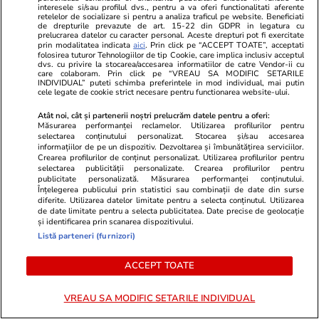
votat Noua Lege a Integrității
interesele si/sau profilul dvs., pentru a va oferi functionalitati aferente
retelelor de socializare si pentru a analiza traficul pe website. Beneficiati
de drepturile prevazute de art. 15-22 din GDPR in legatura cu
prelucrarea datelor cu caracter personal. Aceste drepturi pot fi exercitate
prin modalitatea indicata
aici
. Prin click pe “ACCEPT TOATE”, acceptati
folosirea tuturor Tehnologiilor de tip Cookie, care implica inclusiv acceptul
dvs. cu privire la stocarea/accesarea informatiilor de catre Vendor-ii cu
care colaboram. Prin click pe “VREAU SA MODIFIC SETARILE
Politică
17:08
INDIVIDUAL” puteti schimba preferintele in mod individual, mai putin
cele legate de cookie strict necesare pentru functionarea website-ului.
14 deputaţi PNL au votat
Atât noi, cât și partenerii noștri prelucrăm datele pentru a oferi:
deblocarea posturilor din
Măsurarea performanței reclamelor. Utilizarea profilurilor pentru
selectarea conținutului personalizat. Stocarea și/sau accesarea
Sănătate. Sorin Grindeanu: „Au
informațiilor de pe un dispozitiv. Dezvoltarea și îmbunătățirea serviciilor.
trecut peste ordinul politic cinic
Crearea profilurilor de conținut personalizat. Utilizarea profilurilor pentru
al lui Bolojan”
selectarea publicității personalizate. Crearea profilurilor pentru
publicitate personalizată. Măsurarea performanței conținutului.
Înțelegerea publicului prin statistici sau combinații de date din surse
diferite. Utilizarea datelor limitate pentru a selecta conținutul. Utilizarea
de date limitate pentru a selecta publicitatea. Date precise de geolocație
și identificarea prin scanarea dispozitivului.
PARTENERI
Listă parteneri (furnizori)
ACCEPT TOATE
VREAU SA MODIFIC SETARILE INDIVIDUAL