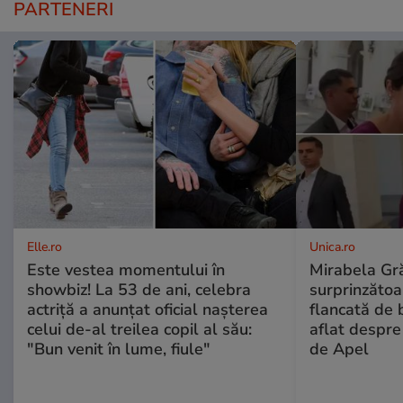
PARTENERI
Elle.ro
Unica.ro
Este vestea momentului în
Mirabela Gră
showbiz! La 53 de ani, celebra
surprinzătoar
actriță a anunțat oficial nașterea
flancată de 
celui de-al treilea copil al său:
aflat despre
"Bun venit în lume, fiule"
de Apel