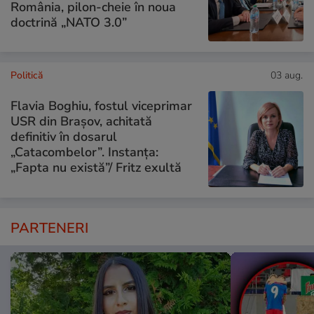
România, pilon-cheie în noua
doctrină „NATO 3.0”
Politică
03 aug.
Flavia Boghiu, fostul viceprimar
USR din Brașov, achitată
definitiv în dosarul
„Catacombelor”. Instanța:
„Fapta nu există”/ Fritz exultă
PARTENERI