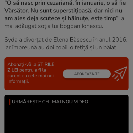
”O să nasc prin cezariană, în ianuarie, o să fie
Vărsător. Nu sunt superstițioasă, dar nici nu
am ales deja scutece și hăinuțe, este timp”
, a
mai adăugat soția lui Bogdan Ionescu.
Syda a divorțat de Elena Băsescu în anul 2016,
iar împreună au doi copii, o fetiță și un băiat.
Abonați-vă la
ȘTIRILE
ZILEI
pentru a fi la
ABONEAZĂ-TE
curent cu cele mai noi
informații.
URMĂREȘTE CEL MAI NOU VIDEO