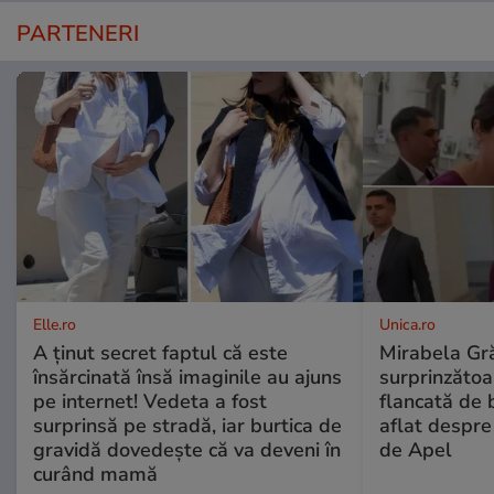
PARTENERI
Elle.ro
Unica.ro
A ținut secret faptul că este
Mirabela Gră
însărcinată însă imaginile au ajuns
surprinzătoar
pe internet! Vedeta a fost
flancată de 
surprinsă pe stradă, iar burtica de
aflat despre
gravidă dovedește că va deveni în
de Apel
curând mamă