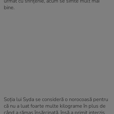
urmat cu sfințenie, acum se simte mult mai
bine.
Soția lui Syda se consideră o norocoasă pentru
că nu a luat foarte multe kilograme în plus de
când a rămas însărcinată, însă a primit interzis