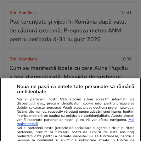
Știri România
07:41
Ploi torențiale și vijelii în România după valul
de căldură extremă. Prognoza meteo ANM
pentru perioada 4-31 august 2026
Stiri Mondene
10:00
Cum se manifestă boala cu care Alina Pușcău
a fost diagnosticată. Mesajele de susținere
primite de la Dan Alexa și Olga Barcari
Nouă ne pasă ca datele tale personale să rămână
confidențiale
Noi și partenerii noștri
596
stocăm și/sau accesăm informații pe
dispozitivul dvs., precum identificatorii cookie unici pentru prelucrarea
datelor cu caracter personal. Puteți accepta sau gestiona preferințele dvs.
făcând clic mai jos, respectiv vă puteți opune utilizării unui interes legitim
în orice moment pe pagina cu politica de confidențialitate. Aceste alegeri
vor fi raportate partenerilor noștri și nu vă vor afecta navigarea.
Mai
multe detalii
Noi si partenerii nostri (retelele de socializare si agentiile de publicitate
partenere, precum si furnizorii nostri de servicii de date analitice)
prelucram date pentru a permite website-ului sa functioneze, pentru a
personaliza continutul si anunturile publicitare afisate in functie de