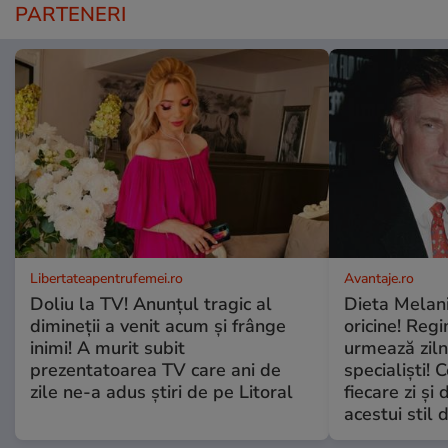
PARTENERI
Libertateapentrufemei.ro
Avantaje.ro
Doliu la TV! Anunțul tragic al
Dieta Melan
dimineții a venit acum și frânge
oricine! Regi
inimi! A murit subit
urmează zilni
prezentatoarea TV care ani de
specialiști! 
zile ne-a adus știri de pe Litoral
fiecare zi și 
acestui stil 