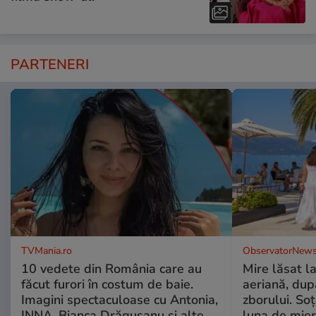
PARTENERI
TVMania.ro
ObservatorNews
10 vedete din România care au
Mire lăsat l
făcut furori în costum de baie.
aeriană, du
Imagini spectaculoase cu Antonia,
zborului. Soţ
INNA, Bianca Drăgușanu și alte
luna de mie