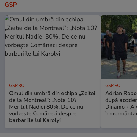
GSP
GSP.RO
GSP.RO
Omul din umbră din echipa „Zeiței
Adrian Ropot
de la Montreal”: „Nota 10?
după acciden
Meritul Nadiei 80%. De ce nu
Dinamo » A v
vorbește Comăneci despre
înmormântar
barbariile lui Karolyi