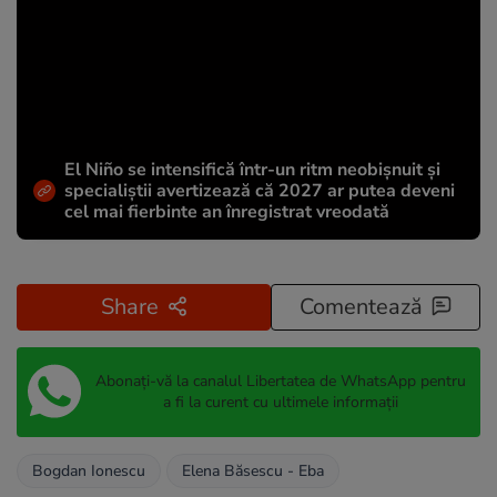
El Niño se intensifică într-un ritm neobișnuit și
specialiștii avertizează că 2027 ar putea deveni
cel mai fierbinte an înregistrat vreodată
Share
Comentează
Abonați-vă la canalul Libertatea de WhatsApp pentru
a fi la curent cu ultimele informații
Bogdan Ionescu
Elena Băsescu - Eba