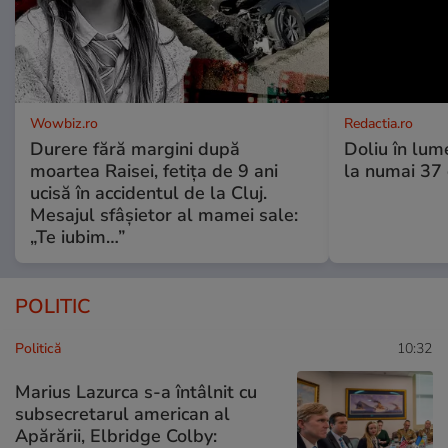
Wowbiz.ro
Redactia.ro
Durere fără margini după
Doliu în lume
moartea Raisei, fetița de 9 ani
la numai 37 d
ucisă în accidentul de la Cluj.
Mesajul sfâșietor al mamei sale:
„Te iubim…”
POLITIC
Politică
10:32
Marius Lazurca s-a întâlnit cu
subsecretarul american al
Apărării, Elbridge Colby: