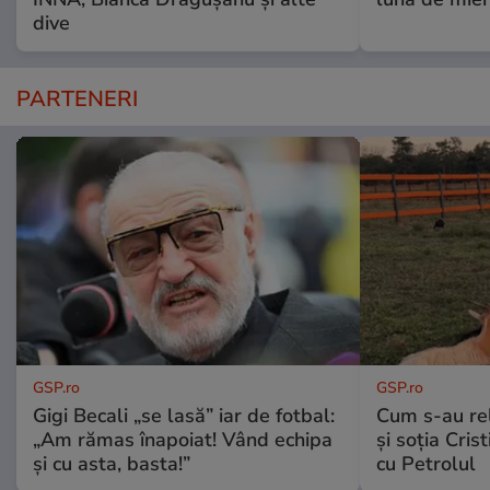
dive
PARTENERI
GSP.ro
GSP.ro
Gigi Becali „se lasă” iar de fotbal:
Cum s-au re
„Am rămas înapoiat! Vând echipa
și soția Cris
și cu asta, basta!”
cu Petrolul