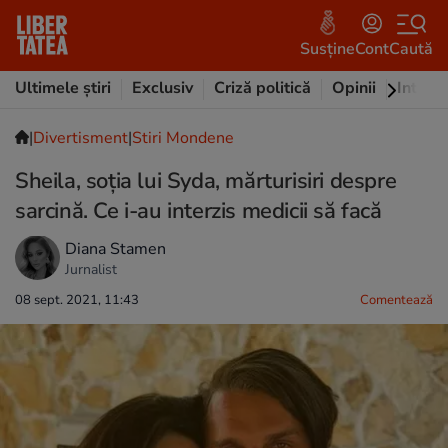
Susține
Cont
Caută
Ultimele știri
Exclusiv
Criză politică
Opinii
Intervi
|
Divertisment
|
Stiri Mondene
Sheila, soția lui Syda, mărturisiri despre
sarcină. Ce i-au interzis medicii să facă
Diana Stamen
Jurnalist
08 sept. 2021, 11:43
Comentează