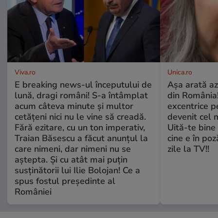
Viva.ro
Unica.ro
E breaking news-ul începutului de
Așa arată az
lună, dragi români! S-a întâmplat
din România!
acum câteva minute și multor
excentrice pe
cetățeni nici nu le vine să creadă.
devenit cel 
Fără ezitare, cu un ton imperativ,
Uită-te bine 
Traian Băsescu a făcut anunțul la
cine e în poz
care nimeni, dar nimeni nu se
zile la TV!!
aștepta. Și cu atât mai puțin
susținătorii lui Ilie Bolojan! Ce a
spus fostul președinte al
României