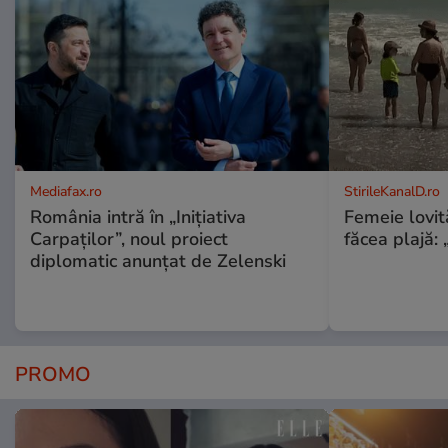
Mediafax.ro
StirileKanalD.ro
România intră în „Inițiativa
Femeie lovit
Carpaților”, noul proiect
făcea plajă: „
diplomatic anunțat de Zelenski
PROMO