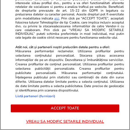
interesele si/sau profilul dvs., pentru a va oferi functionalitati aferente
retelelor de socializare si pentru a analiza traficul pe website. Beneficiati
de drepturile prevazute de art. 15-22 din GDPR in legatura cu
prelucrarea datelor cu caracter personal. Aceste drepturi pot fi exercitate
prin modalitatea indicata
aici
. Prin click pe “ACCEPT TOATE”, acceptati
folosirea tuturor Tehnologiilor de tip Cookie, care implica inclusiv acceptul
dvs. cu privire la stocarea/accesarea informatiilor de catre Vendor-ii cu
care colaboram. Prin click pe “VREAU SA MODIFIC SETARILE
Vacanțe și Cultură
12:25
Vacanțe și Cultu
INDIVIDUAL” puteti schimba preferintele in mod individual, mai putin
cele legate de cookie strict necesare pentru functionarea website-ului.
Parcul de distracții care l-a
OMD Mangal
inspirat pe Walt Disney va avea
conceptul tu
Atât noi, cât și partenerii noștri prelucrăm datele pentru a oferi:
Măsurarea performanței reclamelor. Utilizarea profilurilor pentru
noi atracții
MANGALIA, n
selectarea conținutului personalizat. Stocarea și/sau accesarea
informațiilor de pe un dispozitiv. Dezvoltarea și îmbunătățirea serviciilor.
sudului lito
Crearea profilurilor de conținut personalizat. Utilizarea profilurilor pentru
selectarea publicității personalizate. Crearea profilurilor pentru
Arti
publicitate personalizată. Măsurarea performanței conținutului.
Înțelegerea publicului prin statistici sau combinații de date din surse
diferite. Utilizarea datelor limitate pentru a selecta conținutul. Utilizarea
de date limitate pentru a selecta publicitatea. Date precise de geolocație
și identificarea prin scanarea dispozitivului.
Lifestyle
01 aug.
Listă parteneri (furnizori)
ACCEPT TOATE
Cum se face cafeaua la presa
franceză – cum funcționează și
VREAU SA MODIFIC SETARILE INDIVIDUAL
care sunt avantajele