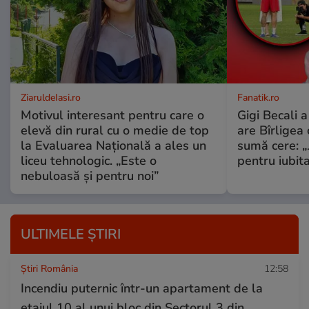
ZiaruldeIasi.ro
Fanatik.ro
Motivul interesant pentru care o
Gigi Becali 
elevă din rural cu o medie de top
are Bîrligea 
la Evaluarea Națională a ales un
sumă cere: „
liceu tehnologic. „Este o
pentru iubita
nebuloasă și pentru noi”
ULTIMELE ȘTIRI
Știri România
12:58
Incendiu puternic într-un apartament de la
etajul 10 al unui bloc din Sectorul 3 din