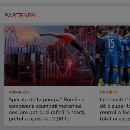
PARTENERI
Adevarul.ro
Fanatik.ro
Specula de la pompă? România,
Ce transfer!
campioana scumpirii motorinei,
dă o super l
deși are petrol și rafinării. Marți,
central a fo
prețul a ajuns la 10,98 lei
total neaşte