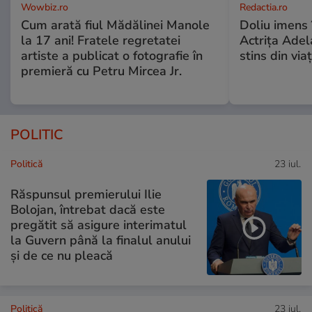
Wowbiz.ro
Redactia.ro
Cum arată fiul Mădălinei Manole
Doliu imens 
la 17 ani! Fratele regretatei
Actrița Adel
artiste a publicat o fotografie în
stins din via
premieră cu Petru Mircea Jr.
POLITIC
Politică
23 iul.
Răspunsul premierului Ilie
Bolojan, întrebat dacă este
pregătit să asigure interimatul
la Guvern până la finalul anului
și de ce nu pleacă
Politică
23 iul.