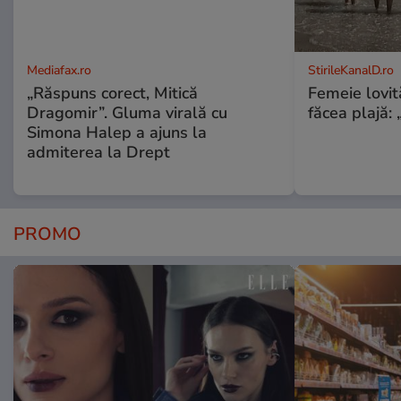
Mediafax.ro
StirileKanalD.ro
„Răspuns corect, Mitică
Femeie lovit
Dragomir”. Gluma virală cu
făcea plajă: „
Simona Halep a ajuns la
admiterea la Drept
PROMO