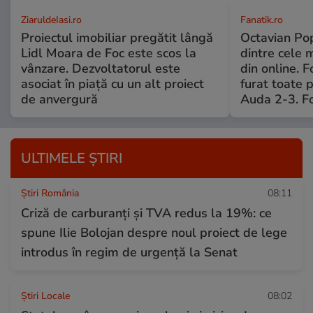
ZiaruldeIasi.ro
Fanatik.ro
Proiectul imobiliar pregătit lângă
Octavian Pop
Lidl Moara de Foc este scos la
dintre cele 
vânzare. Dezvoltatorul este
din online. 
asociat în piață cu un alt proiect
furat toate p
de anvergură
Auda 2-3. Fo
ULTIMELE ȘTIRI
Știri România
08:11
Criză de carburanți și TVA redus la 19%: ce
spune Ilie Bolojan despre noul proiect de lege
introdus în regim de urgență la Senat
Știri Locale
08:02