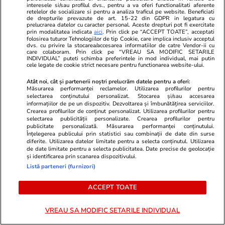
interesele si/sau profilul dvs., pentru a va oferi functionalitati aferente
retelelor de socializare si pentru a analiza traficul pe website. Beneficiati
de drepturile prevazute de art. 15-22 din GDPR in legatura cu
Opinii
21 iul.
prelucrarea datelor cu caracter personal. Aceste drepturi pot fi exercitate
prin modalitatea indicata
aici
. Prin click pe “ACCEPT TOATE”, acceptati
folosirea tuturor Tehnologiilor de tip Cookie, care implica inclusiv acceptul
dvs. cu privire la stocarea/accesarea informatiilor de catre Vendor-ii cu
De la muncitorul eroic la
care colaboram. Prin click pe “VREAU SA MODIFIC SETARILE
INDIVIDUAL” puteti schimba preferintele in mod individual, mai putin
votantul antipatic: două fețe ale
cele legate de cookie strict necesare pentru functionarea website-ului.
clasei populare
Atât noi, cât și partenerii noștri prelucrăm datele pentru a oferi:
Măsurarea performanței reclamelor. Utilizarea profilurilor pentru
selectarea conținutului personalizat. Stocarea și/sau accesarea
informațiilor de pe un dispozitiv. Dezvoltarea și îmbunătățirea serviciilor.
Crearea profilurilor de conținut personalizat. Utilizarea profilurilor pentru
selectarea publicității personalizate. Crearea profilurilor pentru
publicitate personalizată. Măsurarea performanței conținutului.
Opinii
21 iul.
Înțelegerea publicului prin statistici sau combinații de date din surse
diferite. Utilizarea datelor limitate pentru a selecta conținutul. Utilizarea
de date limitate pentru a selecta publicitatea. Date precise de geolocație
și identificarea prin scanarea dispozitivului.
Listă parteneri (furnizori)
Tăcerea mieilor
ACCEPT TOATE
VREAU SA MODIFIC SETARILE INDIVIDUAL