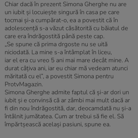
Chiar dacă în prezent Simona Gherghe nu are
un iubit și locuiește singură în casa pe care
tocmai și-a cumpărat-o, ea a povestit că în
adolescență s-a văzut căsătorită cu băiatul de
care era îndrăgostită până peste cap.
„Se spune că prima drgoste nu se uită
niciodată. La mine s-a întâmplat în liceu,
iar el era cu vreo 5 ani mai mare decât mine. A
durat câţiva ani, iar eu chiar mă vedeam atunci
măritată cu el”, a povestit Simona pentru
ProtvMagazin.
Simona Gherghe admite faptul că și-ar dori un
iubit și e convinsă că ar zâmbi mai mult dacă ar
fi din nou îndrăgostită, dar, deocamdată nu și-a
întâlnit jumătatea. Cum ar trebui să fie el. Să
împărtșească același pasiuni, spune ea.