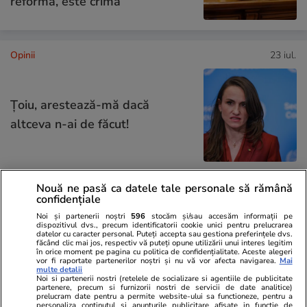
reformă, este crimă”
Opinii
23 iul.
Țoiu, arestează-mă dacă
altceva n-ai de făcut!
Nouă ne pasă ca datele tale personale să rămână
Opinii
22 iul.
confidențiale
Noi și partenerii noștri
596
stocăm și/sau accesăm informații pe
dispozitivul dvs., precum identificatorii cookie unici pentru prelucrarea
datelor cu caracter personal. Puteți accepta sau gestiona preferințele dvs.
făcând clic mai jos, respectiv vă puteți opune utilizării unui interes legitim
în orice moment pe pagina cu politica de confidențialitate. Aceste alegeri
Lumea după 2015
vor fi raportate partenerilor noștri și nu vă vor afecta navigarea.
Mai
multe detalii
Noi si partenerii nostri (retelele de socializare si agentiile de publicitate
partenere, precum si furnizorii nostri de servicii de date analitice)
prelucram date pentru a permite website-ului sa functioneze, pentru a
personaliza continutul si anunturile publicitare afisate in functie de