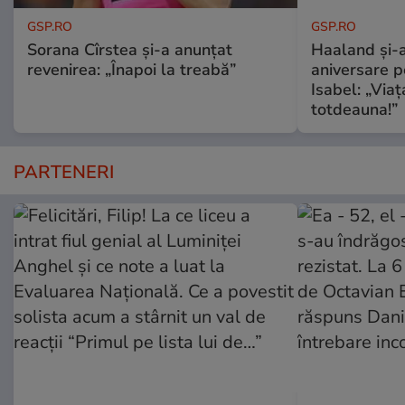
GSP.RO
GSP.RO
Sorana Cîrstea și-a anunțat
Haaland și-a
revenirea: „Înapoi la treabă”
aniversare pe
Isabel: „Via
totdeauna!”
PARTENERI