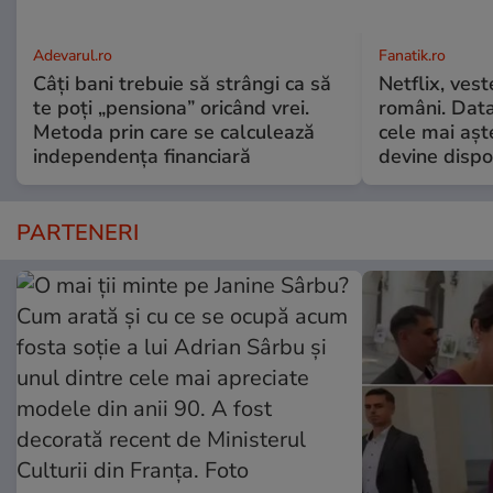
Adevarul.ro
Fanatik.ro
Câți bani trebuie să strângi ca să
Netflix, vest
te poți „pensiona” oricând vrei.
români. Data
Metoda prin care se calculează
cele mai aș
independența financiară
devine dispo
PARTENERI