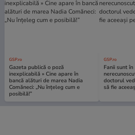
GSP.ro
GSP.ro
Gazeta publică o poză
Fanii sunt în 
inexplicabilă » Cine apare în
nerecunoscut
bancă alături de marea Nadia
doctorul ved
Comăneci: „Nu înțeleg cum e
să fie aceea
posibilă!”