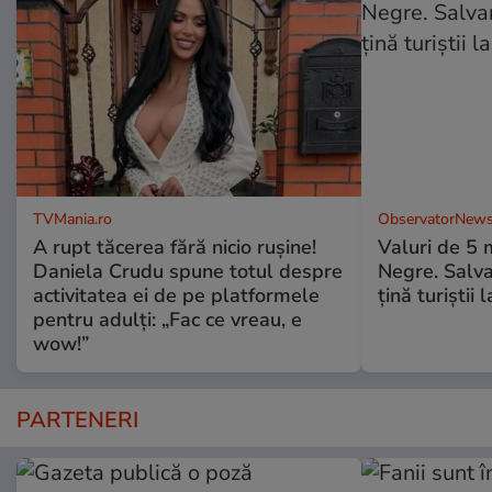
TVMania.ro
ObservatorNews
A rupt tăcerea fără nicio rușine!
Valuri de 5 m
Daniela Crudu spune totul despre
Negre. Salva
activitatea ei de pe platformele
ţină turiştii 
pentru adulți: „Fac ce vreau, e
wow!”
PARTENERI