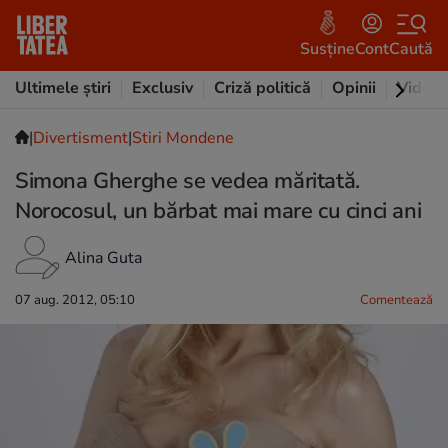
Susține
Cont
Caută
Ultimele știri
Exclusiv
Criză politică
Opinii
Video
|
Divertisment
|
Stiri Mondene
Simona Gherghe se vedea măritată.
Norocosul, un bărbat mai mare cu cinci ani
Alina Guta
07 aug. 2012, 05:10
Comentează