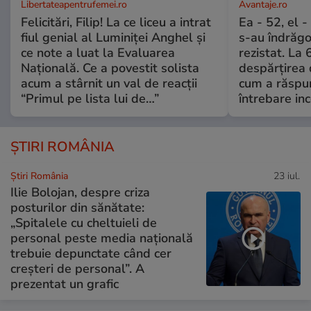
Libertateapentrufemei.ro
Avantaje.ro
Felicitări, Filip! La ce liceu a intrat
Ea - 52, el 
fiul genial al Luminiței Anghel și
s-au îndrăgos
ce note a luat la Evaluarea
rezistat. La 
Națională. Ce a povestit solista
despărțirea 
acum a stârnit un val de reacții
cum a răspu
“Primul pe lista lui de…”
întrebare i
ȘTIRI ROMÂNIA
Știri România
23 iul.
Ilie Bolojan, despre criza
posturilor din sănătate:
„Spitalele cu cheltuieli de
personal peste media națională
trebuie depunctate când cer
creșteri de personal”. A
prezentat un grafic