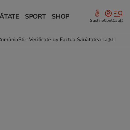
ĂTATE
SPORT
SHOP
Susține
Cont
Caută
Sănătate și Fitness
ce
 culinare
-România
Știri Verificate by Factual
Sănătatea ca stil de vi
 și legume
rea plantelor