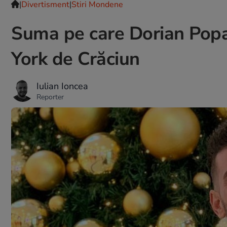
|
Divertisment
|
Stiri Mondene
Suma pe care Dorian Popa 
York de Crăciun
Iulian Ioncea
Reporter