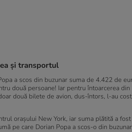
a și transportul
 Popa a scos din buzunar suma de 4.422 de eu
entru două persoane! Iar pentru întoarcerea di
doar două bilete de avion, dus-întors, l-au cos
ntrul orașului New York, iar suma plătită a fos
 sumă pe care Dorian Popa a scos-o din buzuna