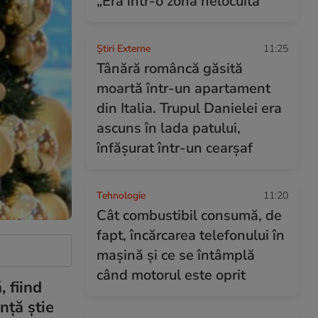
„Era într-o zonă nelocuită”
Știri Externe
11:25
Tânără româncă găsită
moartă într-un apartament
din Italia. Trupul Danielei era
ascuns în lada patului,
înfășurat într-un cearșaf
Tehnologie
11:20
Cât combustibil consumă, de
fapt, încărcarea telefonului în
mașină și ce se întâmplă
când motorul este oprit
 fiind
nță știe