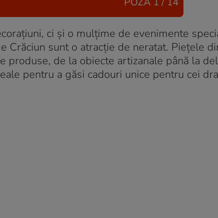
POZA
1 / 14
orațiuni, ci și o mulțime de evenimente speci
e Crăciun sunt o atracție de neratat. Piețele d
 produse, de la obiecte artizanale până la deli
eale pentru a găsi cadouri unice pentru cei dra