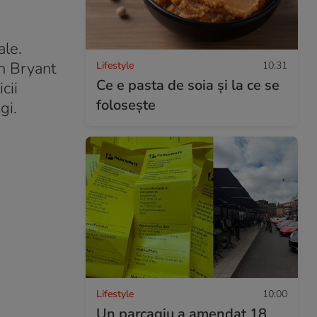
ale.
in Bryant
Lifestyle
10:31
Ce e pasta de soia și la ce se
cii
folosește
gi.
Lifestyle
10:00
Un parcagiu a amendat 18