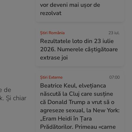
vor deveni mai ușor de
rezolvat
Știri România
23 iul.
Rezultatele loto din 23 iulie
2026. Numerele câștigătoare
extrase joi
Știri Externe
07:00
Beatrice Keul, elvețianca
e de
născută la Cluj care susține
. Și chiar
că Donald Trump a vrut să o
agreseze sexual, la New York:
„Eram Heidi în Țara
Prădătorilor. Primeau «carne