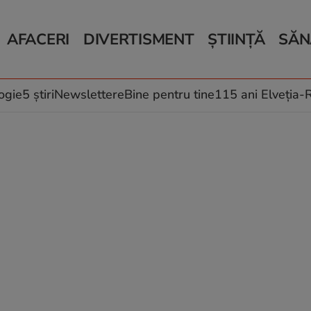
AFACERI
DIVERTISMENT
ȘTIINȚĂ
SĂN
Bani și Afaceri
Monden
Știri Știință
Știri 
Auto
Horoscop
Schimbări climati
Relații
Locuri de muncă
Muzică și Filme
Rețete
ogie
5 știri
Newslettere
Bine pentru tine
115 ani Elveția
Imobiliare.ro
Vacanțe și Cultură
Fructe
eJobs.ro
Îngriji