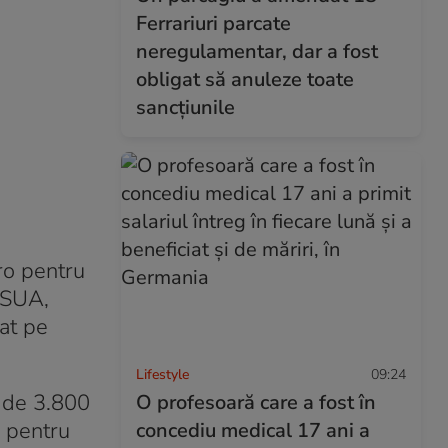
Ferrariuri parcate
neregulamentar, dar a fost
obligat să anuleze toate
sancțiunile
ro pentru
n SUA,
tat pe
Lifestyle
09:24
t de 3.800
O profesoară care a fost în
r pentru
concediu medical 17 ani a