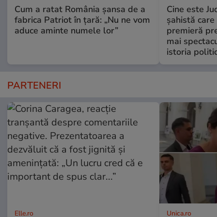
Cum a ratat România șansa de a
Cine este Ju
fabrica Patriot în țară: „Nu ne vom
şahistă care
aduce aminte numele lor”
premieră pre
mai spectac
istoria polit
PARTENERI
Elle.ro
Unica.ro