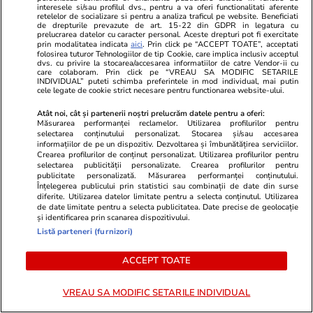
interesele si/sau profilul dvs., pentru a va oferi functionalitati aferente
retelelor de socializare si pentru a analiza traficul pe website. Beneficiati
de drepturile prevazute de art. 15-22 din GDPR in legatura cu
Opinii
11:00
prelucrarea datelor cu caracter personal. Aceste drepturi pot fi exercitate
prin modalitatea indicata
aici
. Prin click pe “ACCEPT TOATE”, acceptati
Regimul
folosirea tuturor Tehnologiilor de tip Cookie, care implica inclusiv acceptul
dvs. cu privire la stocarea/accesarea informatiilor de catre Vendor-ii cu
Dan+Bolojan+Grindeanu+Fritz,
care colaboram. Prin click pe “VREAU SA MODIFIC SETARILE
INDIVIDUAL” puteti schimba preferintele in mod individual, mai putin
mai nociv pentru România decât
cele legate de cookie strict necesare pentru functionarea website-ului.
regimul
Atât noi, cât și partenerii noștri prelucrăm datele pentru a oferi:
Măsurarea performanței reclamelor. Utilizarea profilurilor pentru
Iohannis+Ciolacu+Ciucă?
selectarea conținutului personalizat. Stocarea și/sau accesarea
informațiilor de pe un dispozitiv. Dezvoltarea și îmbunătățirea serviciilor.
Crearea profilurilor de conținut personalizat. Utilizarea profilurilor pentru
selectarea publicității personalizate. Crearea profilurilor pentru
Opinii
09:00
publicitate personalizată. Măsurarea performanței conținutului.
Înțelegerea publicului prin statistici sau combinații de date din surse
diferite. Utilizarea datelor limitate pentru a selecta conținutul. Utilizarea
Fatalismul mioritic e o etapă
de date limitate pentru a selecta publicitatea. Date precise de geolocație
și identificarea prin scanarea dispozitivului.
sau un blestem? Câteva note
Listă parteneri (furnizori)
despre presupusa psihologie a
ACCEPT TOATE
poporului român
VREAU SA MODIFIC SETARILE INDIVIDUAL