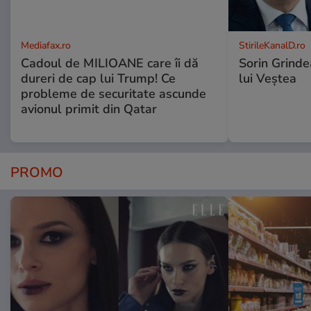
Mediafax.ro
StirileKanalD.ro
Cadoul de MILIOANE care îi dă
Sorin Grinde
dureri de cap lui Trump! Ce
lui Veștea
probleme de securitate ascunde
avionul primit din Qatar
PROMO