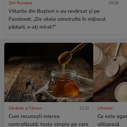
Știri România
09:28
Viiturile din Bușteni s-au revărsat și pe
Facebook: „De vilele construite în mijlocul
pădurii, v-ați mirat?”
Sănătate și Fitness
12:32
Lifestyle
Cum recunoşti mierea
Ce este agar
contrafăcută: teste simple pe care
utilizează