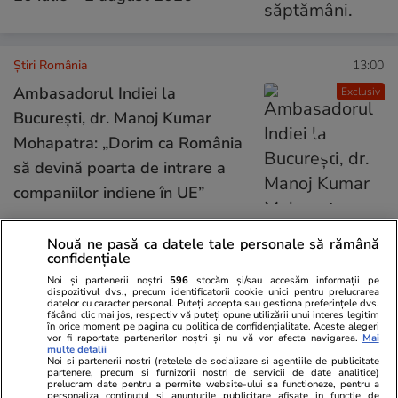
Știri România
13:00
Ambasadorul Indiei la
Exclusiv
București, dr. Manoj Kumar
Mohapatra: „Dorim ca România
să devină poarta de intrare a
companiilor indiene în UE”
Nouă ne pasă ca datele tale personale să rămână
Știri România
12:54
confidențiale
Ciprian Ciucu cere insolvența
Noi și partenerii noștri
596
stocăm și/sau accesăm informații pe
dispozitivul dvs., precum identificatorii cookie unici pentru prelucrarea
STB: „Conducerea să se
datelor cu caracter personal. Puteți accepta sau gestiona preferințele dvs.
făcând clic mai jos, respectiv vă puteți opune utilizării unui interes legitim
întrunească mâine dimineață și
în orice moment pe pagina cu politica de confidențialitate. Aceste alegeri
vor fi raportate partenerilor noștri și nu vă vor afecta navigarea.
Mai
să ia decizia corectă. Altfel, STB
multe detalii
Noi si partenerii nostri (retelele de socializare si agentiile de publicitate
intră în faliment”
partenere, precum si furnizorii nostri de servicii de date analitice)
prelucram date pentru a permite website-ului sa functioneze, pentru a
personaliza continutul si anunturile publicitare afisate in functie de