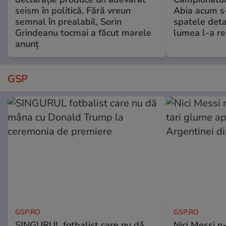
seism în politică. Fără vreun
Abia acum s-
semnal în prealabil, Sorin
spatele deta
Grindeanu tocmai a făcut marele
lumea l-a r
anunț
GSP
GSP.RO
GSP.RO
SINGURUL fotbalist care nu dă
Nici Messi n