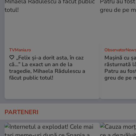
TVMania.ro
ObservatorNews
🤍 „Felix și-a dorit asta, în caz
Maşină cu şa
că…” La exact un an de la
răsturnată l
tragedie, Mihaela Rădulescu a
Patru au fost
făcut public totul!
greu de pe 
PARTENERI