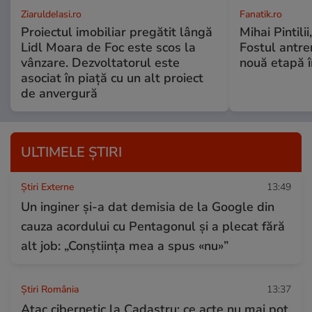
ZiaruldeIasi.ro
Fanatik.ro
Proiectul imobiliar pregătit lângă
Mihai Pintilii
Lidl Moara de Foc este scos la
Fostul antre
vânzare. Dezvoltatorul este
nouă etapă î
asociat în piață cu un alt proiect
de anvergură
ULTIMELE ȘTIRI
Știri Externe
13:49
Un inginer și-a dat demisia de la Google din
cauza acordului cu Pentagonul și a plecat fără
alt job: „Conștiința mea a spus «nu»”
Știri România
13:37
Atac cibernetic la Cadastru: ce acte nu mai pot