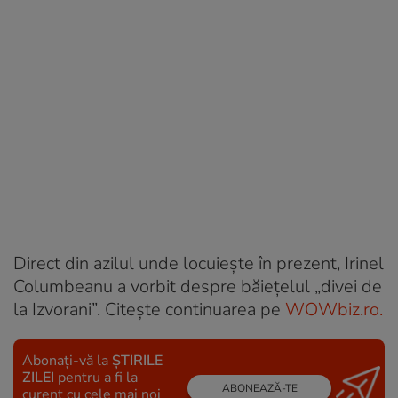
Direct din azilul unde locuiește în prezent, Irinel
Columbeanu a vorbit despre băiețelul „divei de
la Izvorani”. Citește continuarea pe
WOWbiz.ro.
Abonați-vă la
ȘTIRILE
ZILEI
pentru a fi la
ABONEAZĂ-TE
curent cu cele mai noi