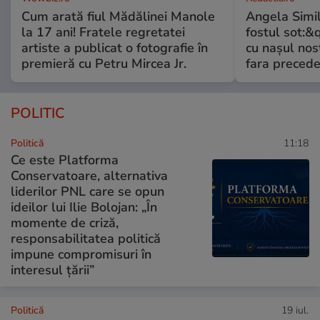
Cum arată fiul Mădălinei Manole
Angela Simil
la 17 ani! Fratele regretatei
fostul sot:&qu
artiste a publicat o fotografie în
cu nașul nost
premieră cu Petru Mircea Jr.
fara preced
POLITIC
Politică
11:18
Ce este Platforma
Conservatoare, alternativa
liderilor PNL care se opun
ideilor lui Ilie Bolojan: „În
momente de criză,
responsabilitatea politică
impune compromisuri în
interesul țării”
Politică
19 iul.