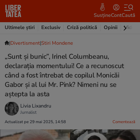
Susține
Cont
Caută
Ultimele știri
Exclusiv
Criză politică
Opinii
Video
|
Divertisment
|
Stiri Mondene
„Sunt și bunic”, Irinel Columbeanu,
declarația momentului! Ce a recunoscut
când a fost întrebat de copilul Monicăi
Gabor și al lui Mr. Pink? Nimeni nu se
aștepta la asta
Livia Lixandru
Jurnalist
Actualizat pe 29 mai 2025, 14:58
Comentează