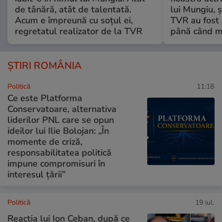
de tânără, atât de talentată.
lui Mungiu, ș
Acum e împreună cu soțul ei,
TVR au fost 
regretatul realizator de la TVR
până când mo
ȘTIRI ROMÂNIA
Politică
11:18
Ce este Platforma
Conservatoare, alternativa
liderilor PNL care se opun
ideilor lui Ilie Bolojan: „În
momente de criză,
responsabilitatea politică
impune compromisuri în
interesul țării”
Politică
19 iul.
Reacția lui Ion Ceban, după ce