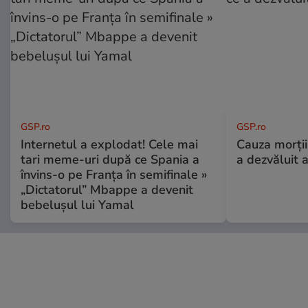
GSP.ro
GSP.ro
Internetul a explodat! Cele mai
Cauza morții
tari meme-uri după ce Spania a
a dezvăluit 
învins-o pe Franța în semifinale »
„Dictatorul” Mbappe a devenit
bebelușul lui Yamal