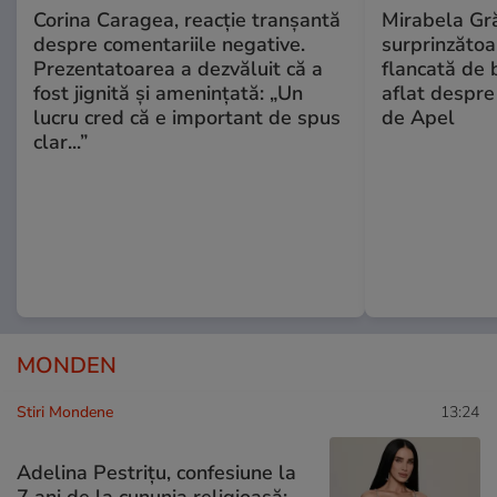
Corina Caragea, reacție tranșantă
Mirabela Gră
despre comentariile negative.
surprinzătoar
Prezentatoarea a dezvăluit că a
flancată de 
fost jignită și amenințată: „Un
aflat despre
lucru cred că e important de spus
de Apel
clar...”
MONDEN
Stiri Mondene
13:24
Adelina Pestrițu, confesiune la
7 ani de la cununia religioasă: