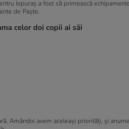
ui pentru Iepuraș a fost să primească echipament
nainte de Paște.
a celor doi copii ai săi
ră. Amândoi avem aceleași priorități, și anume