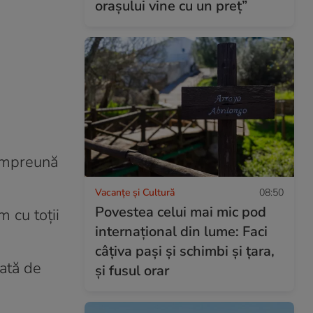
orașului vine cu un preț”
 împreună
Vacanțe și Cultură
08:50
Povestea celui mai mic pod
m cu toții
internațional din lume: Faci
câțiva pași și schimbi și țara,
nată de
și fusul orar