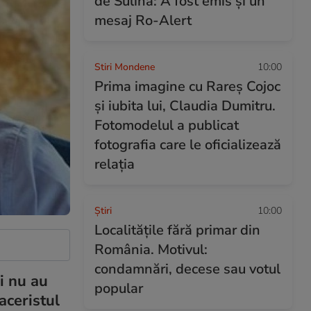
de Sulina: A fost emis și un
mesaj Ro-Alert
Stiri Mondene
10:00
Prima imagine cu Rareș Cojoc
și iubita lui, Claudia Dumitru.
Fotomodelul a publicat
fotografia care le oficializează
relația
Ştiri
10:00
Localitățile fără primar din
România. Motivul:
condamnări, decese sau votul
i nu au
popular
aceristul