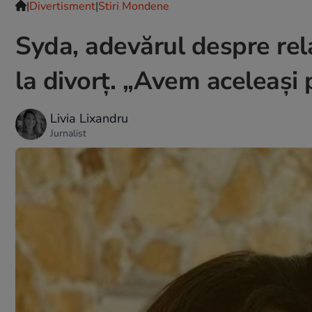
|
Divertisment
|
Stiri Mondene
Syda, adevărul despre rela
la divorț. „Avem aceleași p
Livia Lixandru
Jurnalist