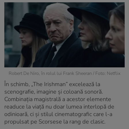
Robert De Niro, în rolul lui Frank Sheeran / Foto: Netflix
În schimb, „The Irishman” excelează la
scenografie, imagine și coloană sonoră.
Combinația magistrală a acestor elemente
readuce la viață nu doar lumea interlopă de
odinioară, ci și stilul cinematografic care l-a
propulsat pe Scorsese la rang de clasic.