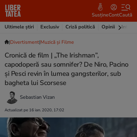
Susține
Cont
Caută
Ultimele știri
Exclusiv
Criză politică
Opinii
Intervi
|
Divertisment
|
Muzică și Filme
Cronică de film | „The Irishman”,
capodoperă sau somnifer? De Niro, Pacino
și Pesci revin în lumea gangsterilor, sub
bagheta lui Scorsese
Sebastian Vizan
Actualizat pe 16 ian. 2020, 17:02