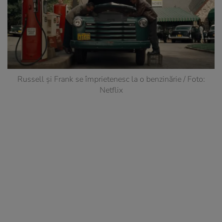
Russell și Frank se împrietenesc la o benzinărie / Foto:
Netflix