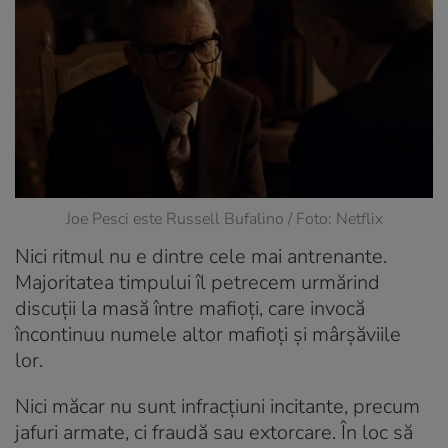
Joe Pesci este Russell Bufalino / Foto: Netflix
Nici ritmul nu e dintre cele mai antrenante.
Majoritatea timpului îl petrecem urmărind
discuții la masă între mafioți, care invocă
încontinuu numele altor mafioți și mârșăviile
lor.
Nici măcar nu sunt infracțiuni incitante, precum
jafuri armate, ci fraudă sau extorcare. În loc să