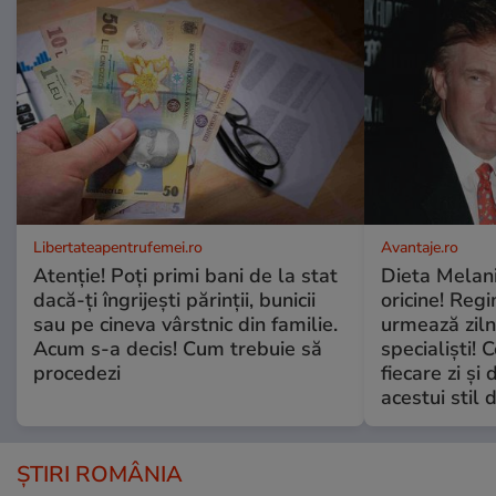
Libertateapentrufemei.ro
Avantaje.ro
Atenție! Poți primi bani de la stat
Dieta Melan
dacă-ți îngrijești părinții, bunicii
oricine! Regi
sau pe cineva vârstnic din familie.
urmează zilni
Acum s-a decis! Cum trebuie să
specialiști! 
procedezi
fiecare zi și 
acestui stil 
ȘTIRI ROMÂNIA