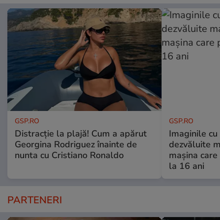
GSP.RO
GSP.RO
Distracție la plajă! Cum a apărut
Imaginile cu
Georgina Rodriguez înainte de
dezvăluite m
nunta cu Cristiano Ronaldo
mașina care 
la 16 ani
PARTENERI