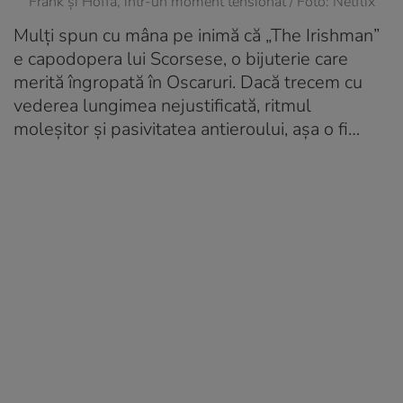
Frank și Hoffa, într-un moment tensionat / Foto: Netflix
Mulți spun cu mâna pe inimă că „The Irishman”
e capodopera lui Scorsese, o bijuterie care
merită îngropată în Oscaruri. Dacă trecem cu
vederea lungimea nejustificată, ritmul
moleșitor și pasivitatea antieroului, așa o fi…