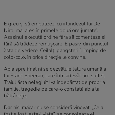
E greu și să empatizezi cu irlandezul lui De
Niro, mai ales în primele două ore jumate’.
Asasinul execută ordine fără să comenteze și
fără să trădeze remușcare. E pasiv, din punctul
ăsta de vedere. Ceilalți gangsteri îl împing de
colo-colo, în orice direcție le convine.
Abia spre final ni se dezvăluie latura umană a
lui Frank Sheeran, care într-adevăr are suflet.
Traiul ăsta nelegiuit l-a îndepărtat de propria
familie, tragedie pe care-o constată abia la
bătrânețe.
Dar nici măcar nu se consideră vinovat. „Ce a
fost a fost, asta-i viața”, se consolează el.