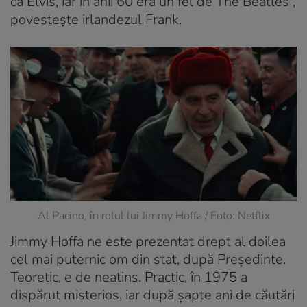
ca Elvis, iar în anii 60 era un fel de The Beatles”,
povestește irlandezul Frank.
Al Pacino, în rolul lui Jimmy Hoffa / Foto: Netflix
Jimmy Hoffa ne este prezentat drept al doilea
cel mai puternic om din stat, după Președinte.
Teoretic, e de neatins. Practic, în 1975 a
dispărut misterios, iar după șapte ani de căutări