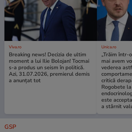
Viva.ro
Unica.ro
Breaking news! Decizia de ultim
„Trăim într-
moment a lui Ilie Bolojan! Tocmai
mai avem vo
s-a produs un seism în politică.
vederea astf
Azi, 31.07.2026, premierul demis
comportamen
a anunțat tot
critică derap
Rogobete la
endocrinolog
este accepta
a stârnit valu
GSP