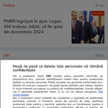
Politică
31 iul.
Analiză
PNRR îngrășat în ajun. Legea
ANI trebuia, inițial, să fie gata
din decembrie 2024
Ştiri
29 iul.
Exclusiv
Diana Buzoianu acuză că
Nouă ne pasă ca datele tale personale să rămână
confidențiale
încearcă în zadar să intre în
audiență la procuroarea
Noi și partenerii noștri
596
stocăm și/sau accesăm informații pe
dispozitivul dvs., precum identificatorii cookie unici pentru prelucrarea
generală a României: „Am
datelor cu caracter personal. Puteți accepta sau gestiona preferințele dvs.
făcând clic mai jos, respectiv vă puteți opune utilizării unui interes legitim
rămas șocată!”
în orice moment pe pagina cu politica de confidențialitate. Aceste alegeri
vor fi raportate partenerilor noștri și nu vă vor afecta navigarea.
Mai
multe detalii
Noi si partenerii nostri (retelele de socializare si agentiile de publicitate
partenere, precum si furnizorii nostri de servicii de date analitice)
prelucram date pentru a permite website-ului sa functioneze, pentru a
PARTENERI
personaliza continutul si anunturile publicitare afisate in functie de