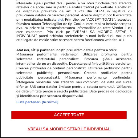
interesele si/sau profilul dvs., pentru a va oferi functionalitati aferente
retelelor de socializare si pentru a analiza traficul pe website. Beneficiati
de drepturile prevazute de art. 15-22 din GDPR in legatura cu
prelucrarea datelor cu caracter personal. Aceste drepturi pot fi exercitate
prin modalitatea indicata
aici
. Prin click pe “ACCEPT TOATE”, acceptati
folosirea tuturor Tehnologiilor de tip Cookie, care implica inclusiv acceptul
dvs. cu privire la stocarea/accesarea informatiilor de catre Vendor-ii cu
care colaboram. Prin click pe “VREAU SA MODIFIC SETARILE
INDIVIDUAL” puteti schimba preferintele in mod individual, mai putin
cele legate de cookie strict necesare pentru functionarea website-ului.
Atât noi, cât și partenerii noștri prelucrăm datele pentru a oferi:
Măsurarea performanței reclamelor. Utilizarea profilurilor pentru
selectarea conținutului personalizat. Stocarea și/sau accesarea
informațiilor de pe un dispozitiv. Dezvoltarea și îmbunătățirea serviciilor.
Crearea profilurilor de conținut personalizat. Utilizarea profilurilor pentru
selectarea publicității personalizate. Crearea profilurilor pentru
publicitate personalizată. Măsurarea performanței conținutului.
Adevarul.ro
Fanatik.ro
Înțelegerea publicului prin statistici sau combinații de date din surse
diferite. Utilizarea datelor limitate pentru a selecta conținutul. Utilizarea
Festivalul care aduce în doar 4
Mohamed Sal
de date limitate pentru a selecta publicitatea. Date precise de geolocație
zile 100 de milioane de euro unui
pe Denis Dr
și identificarea prin scanarea dispozitivului.
oraș românesc. Dubai l-a
Lovitura pre
Listă parteneri (furnizori)
importat deja, urmează Columbia
ACCEPT TOATE
și Japonia
VREAU SA MODIFIC SETARILE INDIVIDUAL
PARTENERI