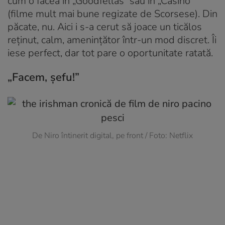
cum o făcea în „Goodfellas” sau în „Casino”
(filme mult mai bune regizate de Scorsese). Din
păcate, nu. Aici i s-a cerut să joace un ticălos
reținut, calm, amenințător într-un mod discret. Îi
iese perfect, dar tot pare o oportunitate ratată.
„Facem, șefu!”
De Niro întinerit digital, pe front / Foto: Netflix