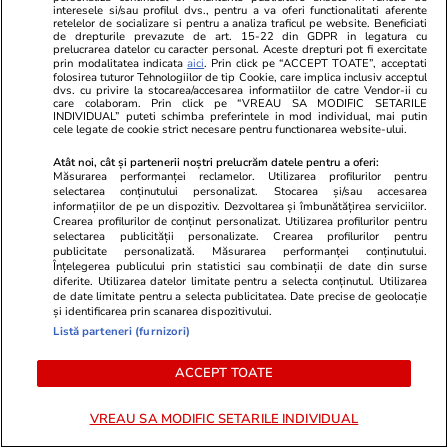
interesele si/sau profilul dvs., pentru a va oferi functionalitati aferente
retelelor de socializare si pentru a analiza traficul pe website. Beneficiati
de drepturile prevazute de art. 15-22 din GDPR in legatura cu
prelucrarea datelor cu caracter personal. Aceste drepturi pot fi exercitate
prin modalitatea indicata
aici
. Prin click pe “ACCEPT TOATE”, acceptati
folosirea tuturor Tehnologiilor de tip Cookie, care implica inclusiv acceptul
dvs. cu privire la stocarea/accesarea informatiilor de catre Vendor-ii cu
care colaboram. Prin click pe “VREAU SA MODIFIC SETARILE
INDIVIDUAL” puteti schimba preferintele in mod individual, mai putin
cele legate de cookie strict necesare pentru functionarea website-ului.
ZiaruldeIasi.ro
Fanatik.ro
Atât noi, cât și partenerii noștri prelucrăm datele pentru a oferi:
Compania care va începe
Bulgarii au 
Măsurarea performanței reclamelor. Utilizarea profilurilor pentru
construirea unui parc fotovoltaic
Dinamo – Uni
selectarea conținutului personalizat. Stocarea și/sau accesarea
informațiilor de pe un dispozitiv. Dezvoltarea și îmbunătățirea serviciilor.
uriaș la marginea Iașului a învârtit
i-au ironizat 
Crearea profilurilor de conținut personalizat. Utilizarea profilurilor pentru
anul trecut 160 de milioane de
eliminăm și î
selectarea publicității personalizate. Crearea profilurilor pentru
euro. Cine este fondatorul
sat!”
publicitate personalizată. Măsurarea performanței conținutului.
Înțelegerea publicului prin statistici sau combinații de date din surse
diferite. Utilizarea datelor limitate pentru a selecta conținutul. Utilizarea
de date limitate pentru a selecta publicitatea. Date precise de geolocație
și identificarea prin scanarea dispozitivului.
Listă parteneri (furnizori)
ULTIMELE ȘTIRI
ACCEPT TOATE
Știri România
07:52
Proiectul Neptun Deep a intrat într-o etapă
VREAU SA MODIFIC SETARILE INDIVIDUAL
decisivă: Când va fi extrasă prima moleculă de