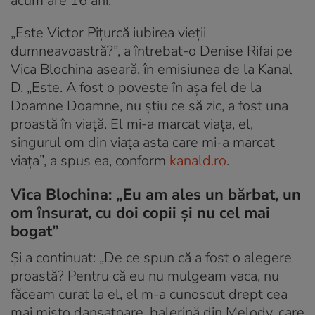
acum are 16 ani.
„Este Victor Pițurcă iubirea vieții
dumneavoastră?”, a întrebat-o Denise Rifai pe
Vica Blochina aseară, în emisiunea de la Kanal
D. „Este. A fost o poveste în așa fel de la
Doamne Doamne, nu știu ce să zic, a fost una
proastă în viață. El mi-a marcat viața, el,
singurul om din viața asta care mi-a marcat
viața”, a spus ea, conform
kanald.ro
.
Vica Blochina: „Eu am ales un bărbat, un
om însurat, cu doi copii și nu cel mai
bogat”
Și a continuat: „De ce spun că a fost o alegere
proastă? Pentru că eu nu mulgeam vaca, nu
făceam curat la el, el m-a cunoscut drept cea
mai mișto dansatoare, balerină din Melody, care