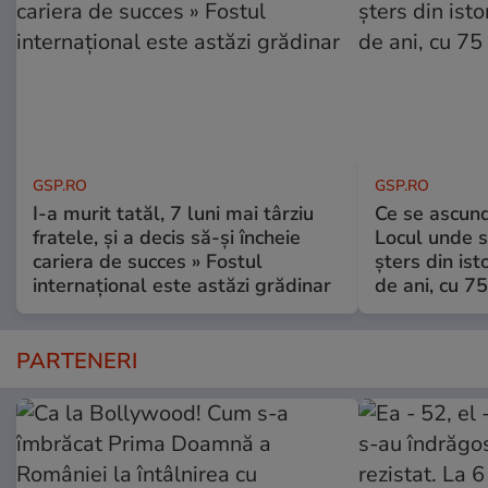
GSP.RO
GSP.RO
I-a murit tatăl, 7 luni mai târziu
Ce se ascund
fratele, și a decis să-și încheie
Locul unde s-
cariera de succes » Fostul
șters din ist
internațional este astăzi grădinar
de ani, cu 7
PARTENERI