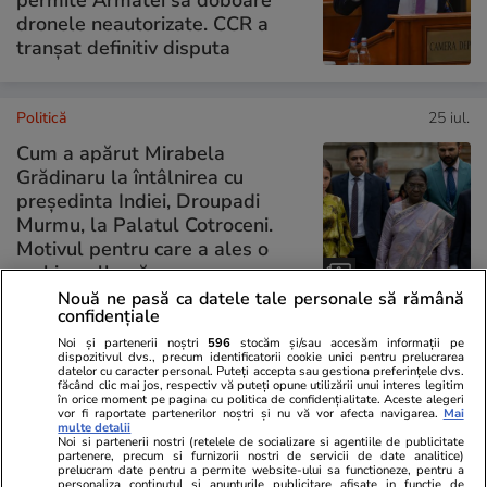
dronele neautorizate. CCR a
tranșat definitiv disputa
Politică
25 iul.
Cum a apărut Mirabela
Grădinaru la întâlnirea cu
președinta Indiei, Droupadi
Murmu, la Palatul Cotroceni.
Motivul pentru care a ales o
rochie galbenă
Nouă ne pasă ca datele tale personale să rămână
confidențiale
Noi și partenerii noștri
596
stocăm și/sau accesăm informații pe
PARTENERI
dispozitivul dvs., precum identificatorii cookie unici pentru prelucrarea
datelor cu caracter personal. Puteți accepta sau gestiona preferințele dvs.
făcând clic mai jos, respectiv vă puteți opune utilizării unui interes legitim
în orice moment pe pagina cu politica de confidențialitate. Aceste alegeri
vor fi raportate partenerilor noștri și nu vă vor afecta navigarea.
Mai
multe detalii
Noi si partenerii nostri (retelele de socializare si agentiile de publicitate
partenere, precum si furnizorii nostri de servicii de date analitice)
prelucram date pentru a permite website-ului sa functioneze, pentru a
personaliza continutul si anunturile publicitare afisate in functie de