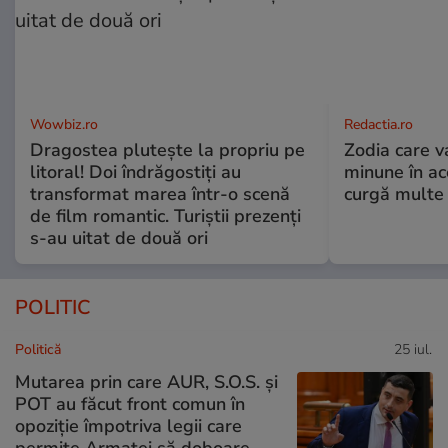
Wowbiz.ro
Redactia.ro
Dragostea plutește la propriu pe
Zodia care v
litoral! Doi îndrăgostiți au
minune în a
transformat marea într-o scenă
curgă multe l
de film romantic. Turiștii prezenți
s-au uitat de două ori
POLITIC
Politică
25 iul.
Mutarea prin care AUR, S.O.S. și
POT au făcut front comun în
opoziție împotriva legii care
permite Armatei să doboare