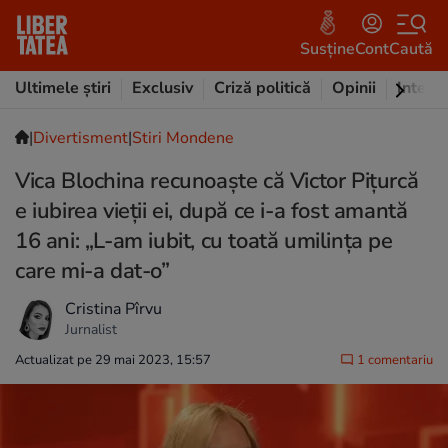
Susține
Cont
Caută
Ultimele știri
Exclusiv
Criză politică
Opinii
Intervi
|
Divertisment
|
Stiri Mondene
Vica Blochina recunoaște că Victor Pițurcă
e iubirea vieții ei, după ce i-a fost amantă
16 ani: „L-am iubit, cu toată umilința pe
care mi-a dat-o”
Cristina Pîrvu
Jurnalist
Actualizat pe 29 mai 2023, 15:57
1 comentariu