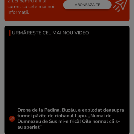
ZILEI
pentru a fi la
ABONEAZĂ-TE
curent cu cele mai noi
informații.
URMĂREȘTE CEL MAI NOU VIDEO
Drona de la Padina, Buzău, a explodat deasupra
turmei păzite de ciobanul Lupu. „Numai de
Dumnezeu de Sus mi-e frică! Oile normal că s-
au speriat”