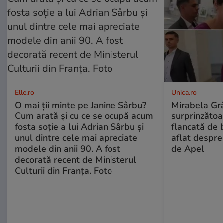
Elle.ro
Unica.ro
O mai ții minte pe Janine Sârbu?
Mirabela Gră
Cum arată și cu ce se ocupă acum
surprinzătoar
fosta soție a lui Adrian Sârbu și
flancată de 
unul dintre cele mai apreciate
aflat despre
modele din anii 90. A fost
de Apel
decorată recent de Ministerul
Culturii din Franța. Foto