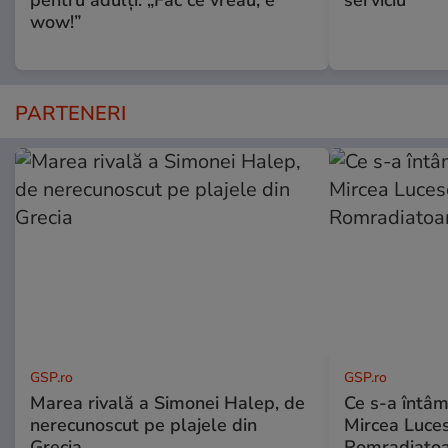
pentru adulți: „Fac ce vreau, e
serviciu
wow!”
PARTENERI
GSP.ro
GSP.ro
Marea rivală a Simonei Halep, de
Ce s-a întâmp
nerecunoscut pe plajele din
Mircea Luces
Grecia
Romradiatoa