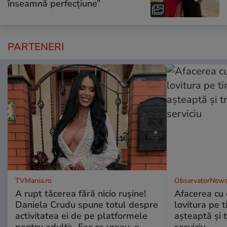
înseamnă perfecțiune”
PARTENERI
TVMania.ro
ObservatorNews
A rupt tăcerea fără nicio rușine!
Afacerea cu 
Daniela Crudu spune totul despre
lovitura pe t
activitatea ei de pe platformele
aşteaptă şi 