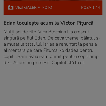
VEZI
GALERIA
FOTO
POZA
1 / 4
Edan locuiește acum la Victor Pițurcă
Mulți ani de zile, Vica Blochina l-a crescut
singură pe fiul Edan. De ceva vreme, băiatul s-
a mutat la tatăl lui, iar ea a renunțat la pensia
alimentară pe care Pițurcă i-o dădea pentru
copil. „Banii ăștia i-am primit pentru copil timp
de… Acum nu primesc. Copilul stă la el.