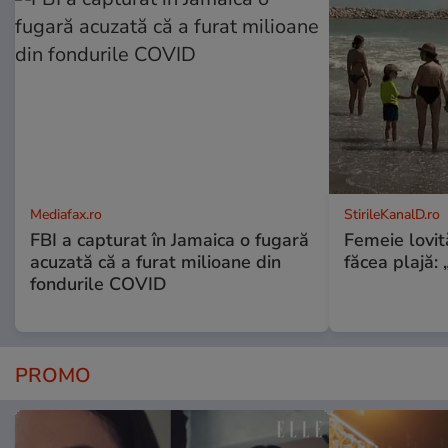
Mediafax.ro
StirileKanalD.ro
FBI a capturat în Jamaica o fugară
Femeie lovit
acuzată că a furat milioane din
făcea plajă: „
fondurile COVID
PROMO