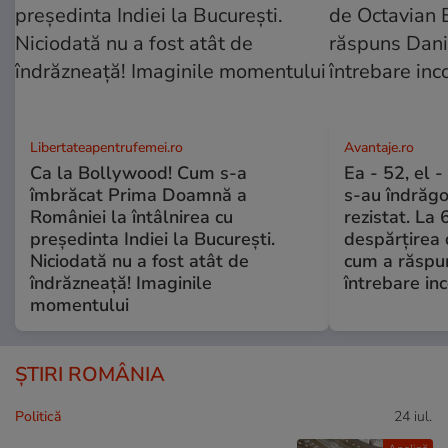
Libertateapentrufemei.ro
Avantaje.ro
Ca la Bollywood! Cum s-a
Ea - 52, el 
îmbrăcat Prima Doamnă a
s-au îndrăgos
României la întâlnirea cu
rezistat. La 
președinta Indiei la București.
despărțirea 
Niciodată nu a fost atât de
cum a răspu
îndrăzneață! Imaginile
întrebare i
momentului
ȘTIRI ROMÂNIA
Politică
24 iul.