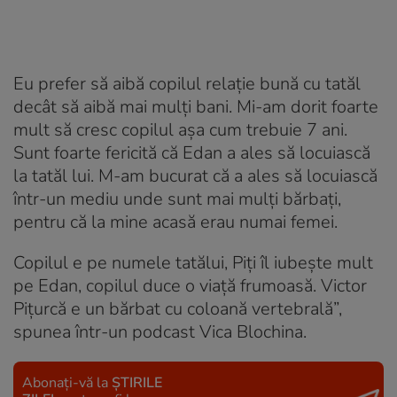
Eu prefer să aibă copilul relație bună cu tatăl
decât să aibă mai mulți bani. Mi-am dorit foarte
mult să cresc copilul așa cum trebuie 7 ani.
Sunt foarte fericită că Edan a ales să locuiască
la tatăl lui. M-am bucurat că a ales să locuiască
într-un mediu unde sunt mai mulți bărbați,
pentru că la mine acasă erau numai femei.
Copilul e pe numele tatălui, Piți îl iubește mult
pe Edan, copilul duce o viață frumoasă. Victor
Pițurcă e un bărbat cu coloană vertebrală”,
spunea într-un podcast Vica Blochina.
Abonați-vă la
ȘTIRILE