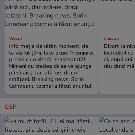
Viva.ro
Unica.ro
Informația de ultim moment, de
Divorț la nive
la vârful țării, face acum înconjurul
Incredibil ce
presei cu o viteză neașteptată!
ei, după ani 
Nimeni nu credea că se va ajunge
rău când mă
până aici, dar iată-ne, dragi
cetățeni. Breaking news, Sorin
Grindeanu tocmai a făcut anunțul
GSP