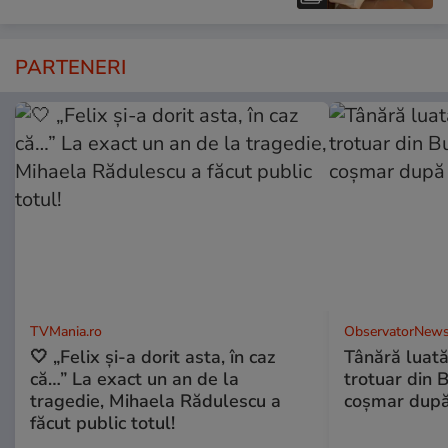
PARTENERI
TVMania.ro
ObservatorNews
🤍 „Felix și-a dorit asta, în caz
Tânără luat
că…” La exact un an de la
trotuar din 
tragedie, Mihaela Rădulescu a
coşmar după
făcut public totul!