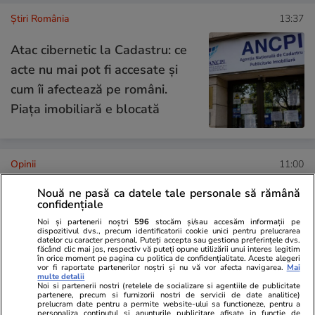
Știri România
13:37
Atac cibernetic la Cadastru: ce
acte nu mai pot fi accesate și
cum îi afectează pe români.
Piața imobiliară e blocată
Opinii
11:00
Nouă ne pasă ca datele tale personale să rămână
Regimul Dan + Bolojan +
confidențiale
Grindeanu + Fritz, mai nociv
Noi și partenerii noștri
596
stocăm și/sau accesăm informații pe
dispozitivul dvs., precum identificatorii cookie unici pentru prelucrarea
pentru România decât regimul
datelor cu caracter personal. Puteți accepta sau gestiona preferințele dvs.
făcând clic mai jos, respectiv vă puteți opune utilizării unui interes legitim
Iohannis + Ciolacu + Ciucă?
în orice moment pe pagina cu politica de confidențialitate. Aceste alegeri
vor fi raportate partenerilor noștri și nu vă vor afecta navigarea.
Mai
multe detalii
Noi si partenerii nostri (retelele de socializare si agentiile de publicitate
partenere, precum si furnizorii nostri de servicii de date analitice)
prelucram date pentru a permite website-ului sa functioneze, pentru a
Opinii
09:00
personaliza continutul si anunturile publicitare afisate in functie de