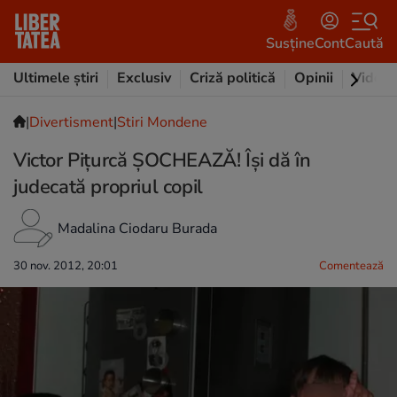
Susține
Cont
Caută
Ultimele știri
Exclusiv
Criză politică
Opinii
Video
|
Divertisment
|
Stiri Mondene
Victor Piţurcă ŞOCHEAZĂ! Îşi dă în
judecată propriul copil
Madalina Ciodaru Burada
30 nov. 2012, 20:01
Comentează