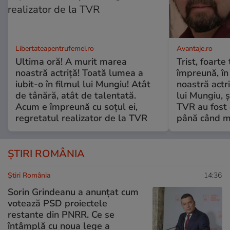
Libertateapentrufemei.ro
Avantaje.ro
Ultima oră! A murit marea
Trist, foarte
noastră actriță! Toată lumea a
împreună, în
iubit-o în filmul lui Mungiu! Atât
noastră actri
de tânără, atât de talentată.
lui Mungiu, ș
Acum e împreună cu soțul ei,
TVR au fost 
regretatul realizator de la TVR
până când mo
ȘTIRI ROMÂNIA
Știri România
14:36
Sorin Grindeanu a anunțat cum
votează PSD proiectele
restante din PNRR. Ce se
întâmplă cu noua lege a