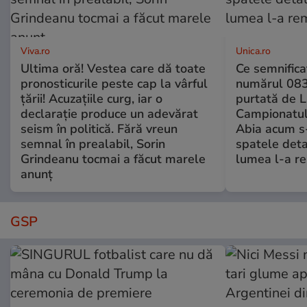
Viva.ro
Unica.ro
Ultima oră! Vestea care dă toate
Ce semnificaț
pronosticurile peste cap la vârful
numărul 083
țării! Acuzațiile curg, iar o
purtată de L
declarație produce un adevărat
Campionatul
seism în politică. Fără vreun
Abia acum s-
semnal în prealabil, Sorin
spatele deta
Grindeanu tocmai a făcut marele
lumea l-a r
anunț
GSP