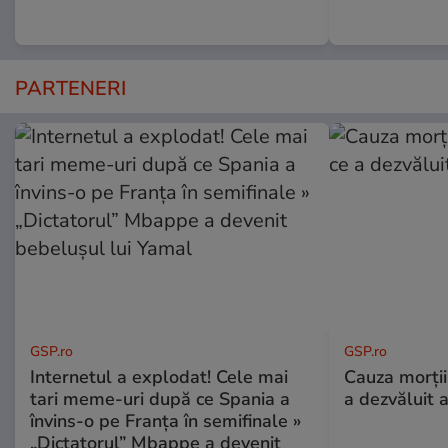
PARTENERI
GSP.ro
GSP.ro
Internetul a explodat! Cele mai
Cauza morții
tari meme-uri după ce Spania a
a dezvăluit 
învins-o pe Franța în semifinale »
„Dictatorul” Mbappe a devenit