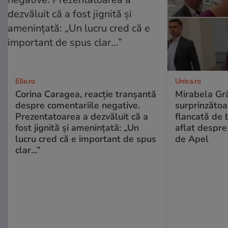
Elle.ro
Unica.ro
Corina Caragea, reacție tranșantă
Mirabela Gră
despre comentariile negative.
surprinzătoar
Prezentatoarea a dezvăluit că a
flancată de 
fost jignită și amenințată: „Un
aflat despre
lucru cred că e important de spus
de Apel
clar...”