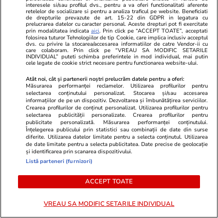
interesele si/sau profilul dvs., pentru a va oferi functionalitati aferente
retelelor de socializare si pentru a analiza traficul pe website. Beneficiati
Fatalismul mioritic e o etapă
de drepturile prevazute de art. 15-22 din GDPR in legatura cu
prelucrarea datelor cu caracter personal. Aceste drepturi pot fi exercitate
sau un blestem? Câteva note
prin modalitatea indicata
aici
. Prin click pe “ACCEPT TOATE”, acceptati
folosirea tuturor Tehnologiilor de tip Cookie, care implica inclusiv acceptul
despre presupusa psihologie a
dvs. cu privire la stocarea/accesarea informatiilor de catre Vendor-ii cu
care colaboram. Prin click pe “VREAU SA MODIFIC SETARILE
INDIVIDUAL” puteti schimba preferintele in mod individual, mai putin
poporului român
cele legate de cookie strict necesare pentru functionarea website-ului.
Atât noi, cât și partenerii noștri prelucrăm datele pentru a oferi:
Măsurarea performanței reclamelor. Utilizarea profilurilor pentru
selectarea conținutului personalizat. Stocarea și/sau accesarea
Opinii
19 iul.
informațiilor de pe un dispozitiv. Dezvoltarea și îmbunătățirea serviciilor.
Crearea profilurilor de conținut personalizat. Utilizarea profilurilor pentru
selectarea publicității personalizate. Crearea profilurilor pentru
Statul român are restanță: Cum
publicitate personalizată. Măsurarea performanței conținutului.
Înțelegerea publicului prin statistici sau combinații de date din surse
ne prăbușim competitivitatea și
diferite. Utilizarea datelor limitate pentru a selecta conținutul. Utilizarea
siguranța națională prin
de date limitate pentru a selecta publicitatea. Date precise de geolocație
și identificarea prin scanarea dispozitivului.
abandonul educației
Listă parteneri (furnizori)
ACCEPT TOATE
Opinii
18 iul.
VREAU SA MODIFIC SETARILE INDIVIDUAL