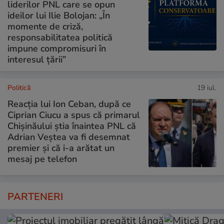
liderilor PNL care se opun
ideilor lui Ilie Bolojan: „În
momente de criză,
responsabilitatea politică
impune compromisuri în
interesul țării”
Politică
19 iul.
Reacția lui Ion Ceban, după ce
Ciprian Ciucu a spus că primarul
Chișinăului știa înaintea PNL că
Adrian Veștea va fi desemnat
premier și că i-a arătat un
mesaj pe telefon
PARTENERI