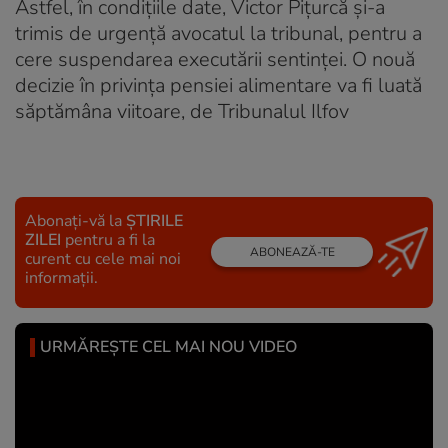
Astfel, în condiţiile date, Victor Piţurcă şi-a
trimis de urgenţă avocatul la tribunal, pentru a
cere suspendarea executării sentinţei. O nouă
decizie în privinţa pensiei alimentare va fi luată
săptămâna viitoare, de Tribunalul Ilfov
Abonați-vă la
ȘTIRILE
ZILEI
pentru a fi la
ABONEAZĂ-TE
curent cu cele mai noi
informații.
URMĂREȘTE CEL MAI NOU VIDEO