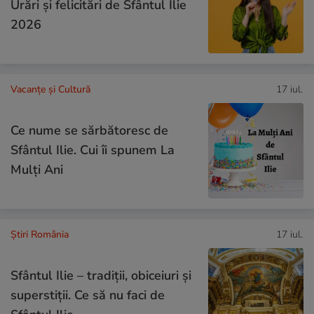
Urări și felicitări de Sfântul Ilie
2026
Vacanțe și Cultură
17 iul.
Ce nume se sărbătoresc de
Sfântul Ilie. Cui îi spunem La
Mulți Ani
Știri România
17 iul.
Sfântul Ilie – tradiții, obiceiuri și
superstiții. Ce să nu faci de