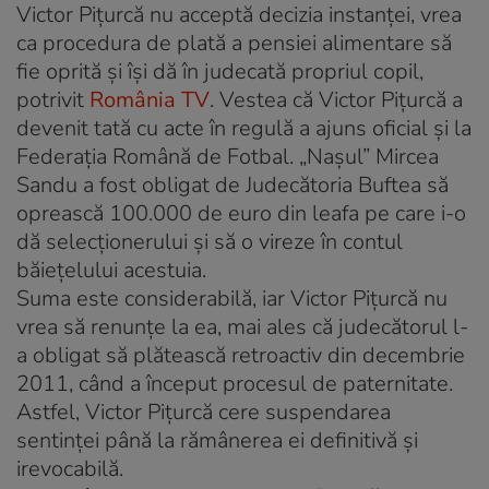
Victor Piţurcă nu acceptă decizia instanţei, vrea
ca procedura de plată a pensiei alimentare să
fie oprită şi îşi dă în judecată propriul copil,
potrivit
România TV
. Vestea că Victor Piţurcă a
devenit tată cu acte în regulă a ajuns oficial şi la
Federaţia Română de Fotbal. „Naşul” Mircea
Sandu a fost obligat de Judecătoria Buftea să
oprească 100.000 de euro din leafa pe care i-o
dă selecţionerului şi să o vireze în contul
băieţelului acestuia.
Suma este considerabilă, iar Victor Piţurcă nu
vrea să renunţe la ea, mai ales că judecătorul l-
a obligat să plătească retroactiv din decembrie
2011, când a început procesul de paternitate.
Astfel, Victor Piţurcă cere suspendarea
sentinţei până la rămânerea ei definitivă şi
irevocabilă.