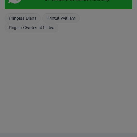
Prințesa Diana
Prințul William
Regele Charles al III-lea