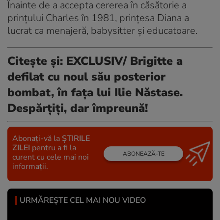
Înainte de a accepta cererea în căsătorie a
prințului Charles în 1981, prințesa Diana a
lucrat ca menajeră, babysitter și educatoare.
Citește și:
EXCLUSIV/ Brigitte a
defilat cu noul său posterior
bombat, în fața lui Ilie Năstase.
Despărțiți, dar împreună!
Abonați-vă la
ȘTIRILE
ZILEI
pentru a fi la
ABONEAZĂ-TE
curent cu cele mai noi
informații.
URMĂREȘTE CEL MAI NOU VIDEO