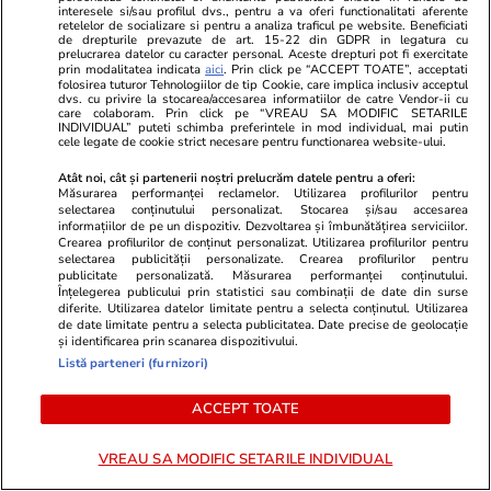
interesele si/sau profilul dvs., pentru a va oferi functionalitati aferente
asupra porturilor iraniene, iar Donald Trump
retelelor de socializare si pentru a analiza traficul pe website. Beneficiati
de drepturile prevazute de art. 15-22 din GDPR in legatura cu
cere taxe de protecție: „20%”
prelucrarea datelor cu caracter personal. Aceste drepturi pot fi exercitate
prin modalitatea indicata
aici
. Prin click pe “ACCEPT TOATE”, acceptati
folosirea tuturor Tehnologiilor de tip Cookie, care implica inclusiv acceptul
dvs. cu privire la stocarea/accesarea informatiilor de catre Vendor-ii cu
care colaboram. Prin click pe “VREAU SA MODIFIC SETARILE
Citește mai multe
INDIVIDUAL” puteti schimba preferintele in mod individual, mai putin
cele legate de cookie strict necesare pentru functionarea website-ului.
Atât noi, cât și partenerii noștri prelucrăm datele pentru a oferi:
TRENDING
Măsurarea performanței reclamelor. Utilizarea profilurilor pentru
selectarea conținutului personalizat. Stocarea și/sau accesarea
informațiilor de pe un dispozitiv. Dezvoltarea și îmbunătățirea serviciilor.
Crearea profilurilor de conținut personalizat. Utilizarea profilurilor pentru
Horoscop
13 iul.
selectarea publicității personalizate. Crearea profilurilor pentru
Horoscop 14 iulie 2026. Fecioarele este bine
publicitate personalizată. Măsurarea performanței conținutului.
Înțelegerea publicului prin statistici sau combinații de date din surse
să fie mai prudente decât de obicei, în special
diferite. Utilizarea datelor limitate pentru a selecta conținutul. Utilizarea
de date limitate pentru a selecta publicitatea. Date precise de geolocație
atunci când evaluează situațiile prin care trec
și identificarea prin scanarea dispozitivului.
Listă parteneri (furnizori)
Bani și Afaceri
13 iul.
ACCEPT TOATE
Cât primești în mână de la 1 iulie din noul
VREAU SA MODIFIC SETARILE INDIVIDUAL
salariu minim și ce mai poți cumpăra cu o oră