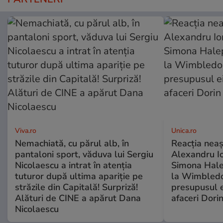
Viva.ro
Unica.ro
Nemachiată, cu părul alb, în
Reacția neaș
pantaloni sport, văduva lui Sergiu
Alexandru Io
Nicolaescu a intrat în atenția
Simona Halep
tuturor după ultima apariție pe
la Wimbledo
străzile din Capitală! Surpriză!
presupusul e
Alături de CINE a apărut Dana
afaceri Dori
Nicolaescu