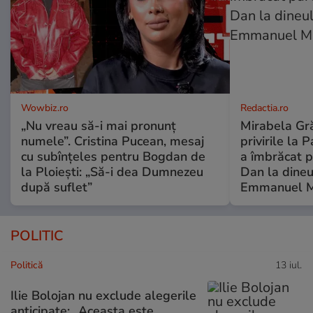
Wowbiz.ro
Redactia.ro
„Nu vreau să-i mai pronunț
Mirabela Gră
numele”. Cristina Pucean, mesaj
privirile la 
cu subînțeles pentru Bogdan de
a îmbrăcat p
la Ploiești: „Să-i dea Dumnezeu
Dan la dineu
după suflet”
Emmanuel M
POLITIC
Politică
13 iul.
Ilie Bolojan nu exclude alegerile
anticipate: „Aceasta este