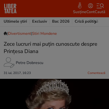
Susține
Cont
Caută
Ultimele știri
Exclusiv
Bac 2026
Criză politică
Opi
|
Divertisment
|
Stiri Mondene
Zece lucruri mai puțin cunoscute despre
Prințesa Diana
Petre Dobrescu
31 iul. 2017, 16:23
Comentează