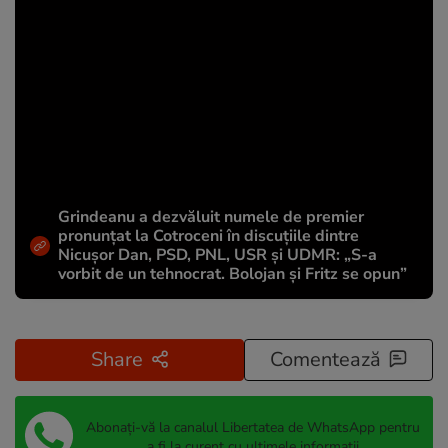
Grindeanu a dezvăluit numele de premier
pronunțat la Cotroceni în discuțiile dintre
Nicușor Dan, PSD, PNL, USR și UDMR: „S-a
vorbit de un tehnocrat. Bolojan și Fritz se opun”
Share
Comentează
Abonați-vă la canalul Libertatea de WhatsApp pentru
a fi la curent cu ultimele informații