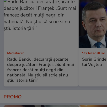
Mediafax.ro
StirileKanalD.ro
Radu Banciu, declarații șocante
Sorin Grinde
despre jucătorii Franței: „Sunt mai
lui Veștea
francez decât mulți negri din
națională. Nu știu să scrie și nu
știu istoria țării”
PROMO