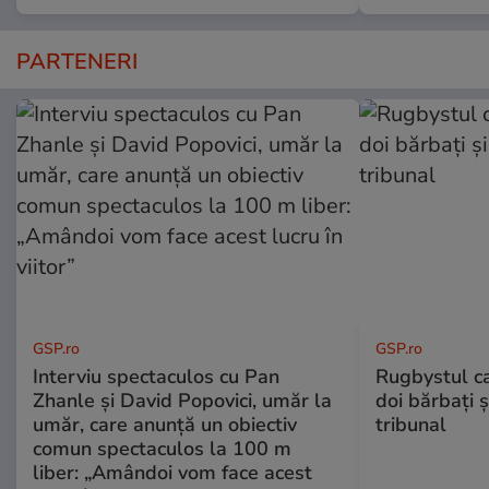
PARTENERI
GSP.ro
GSP.ro
Interviu spectaculos cu Pan
Rugbystul ca
Zhanle și David Popovici, umăr la
doi bărbați ș
umăr, care anunță un obiectiv
tribunal
comun spectaculos la 100 m
liber: „Amândoi vom face acest