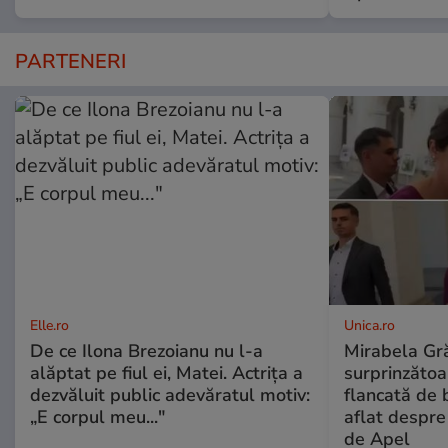
PARTENERI
Elle.ro
Unica.ro
De ce Ilona Brezoianu nu l-a
Mirabela Gră
alăptat pe fiul ei, Matei. Actrița a
surprinzătoar
dezvăluit public adevăratul motiv:
flancată de 
„E corpul meu..."
aflat despre
de Apel