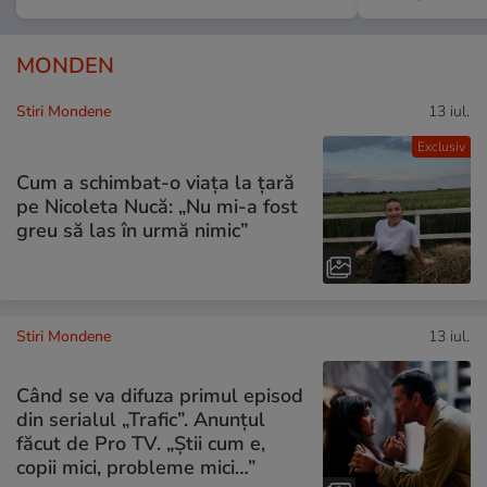
MONDEN
Stiri Mondene
13 iul.
Exclusiv
Cum a schimbat-o viața la țară
pe Nicoleta Nucă: „Nu mi-a fost
greu să las în urmă nimic”
Stiri Mondene
13 iul.
Când se va difuza primul episod
din serialul „Trafic”. Anunțul
făcut de Pro TV. „Știi cum e,
copii mici, probleme mici…”