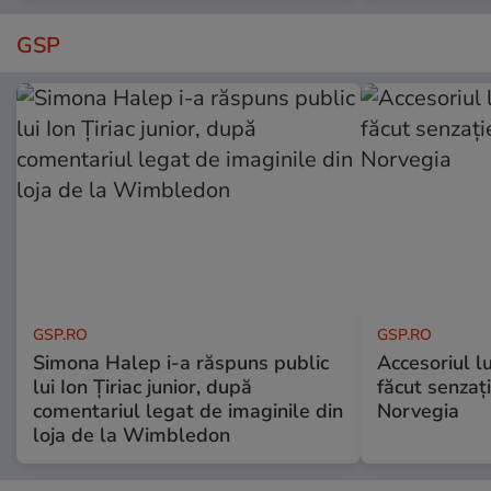
GSP
GSP.RO
GSP.RO
Simona Halep i-a răspuns public
Accesoriul l
lui Ion Țiriac junior, după
făcut senzați
comentariul legat de imaginile din
Norvegia
loja de la Wimbledon