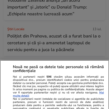
Volodimir Zelenski anunță „un acord
important” și „istoric” cu Donald Trump:
„Echipele noastre lucrează acum”
Știri Locale
13 iul.
Polițist din Prahova, acuzat că a furat bani la o
cercetare și că și-a amanetat laptopul de
serviciu pentru a juca la păcănele
Vacanțe și Cultură
13 iul.
Nouă ne pasă ca datele tale personale să rămână
confidențiale
Insula din Grecia despre care aproape nimeni
Noi și partenerii noștri
596
stocăm și/sau accesăm informații pe
nu vorbește, dar care a surprins o familie de
dispozitivul dvs., precum identificatorii cookie unici pentru prelucrarea
datelor cu caracter personal. Puteți accepta sau gestiona preferințele dvs.
români: „Am plătit doar 3 euro”
făcând clic mai jos, respectiv vă puteți opune utilizării unui interes legitim
în orice moment pe pagina cu politica de confidențialitate. Aceste alegeri
vor fi raportate partenerilor noștri și nu vă vor afecta navigarea.
Mai
multe detalii
Noi si partenerii nostri (retelele de socializare si agentiile de publicitate
Știri Externe
13 iul.
partenere, precum si furnizorii nostri de servicii de date analitice)
prelucram date pentru a permite website-ului sa functioneze, pentru a
Armata americană restabilește blocada
personaliza continutul si anunturile publicitare afisate in functie de