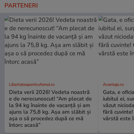
PARTENERI
Libertateapentrufemei.ro
Avantaje.ro
Dieta verii 2026! Vedeta noastră
Gata, e ofici
e de nerecunoscut! “Am plecat de
iubitul ei, s
la 94 kg înainte de vacanță și am
văzut nicioda
ajuns la 75,8 kg. Așa am slăbit și
fără cuvinte!
așa o să procedez după ce mă
vârstă este î
întorc acasă”