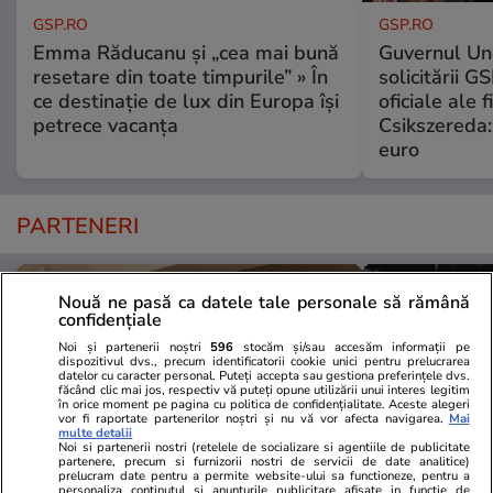
GSP.RO
GSP.RO
Emma Răducanu și „cea mai bună
Guvernul Ung
resetare din toate timpurile” » În
solicitării G
ce destinație de lux din Europa își
oficiale ale f
petrece vacanța
Csikszereda:
euro
PARTENERI
Nouă ne pasă ca datele tale personale să rămână
confidențiale
Noi și partenerii noștri
596
stocăm și/sau accesăm informații pe
dispozitivul dvs., precum identificatorii cookie unici pentru prelucrarea
datelor cu caracter personal. Puteți accepta sau gestiona preferințele dvs.
făcând clic mai jos, respectiv vă puteți opune utilizării unui interes legitim
în orice moment pe pagina cu politica de confidențialitate. Aceste alegeri
vor fi raportate partenerilor noștri și nu vă vor afecta navigarea.
Mai
multe detalii
Noi si partenerii nostri (retelele de socializare si agentiile de publicitate
partenere, precum si furnizorii nostri de servicii de date analitice)
prelucram date pentru a permite website-ului sa functioneze, pentru a
personaliza continutul si anunturile publicitare afisate in functie de