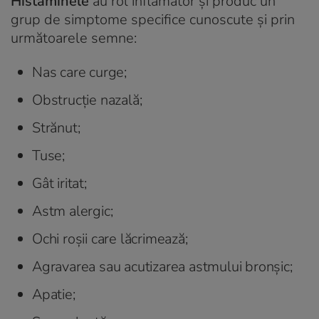
Histaminele
au rol inflamator și produc un
grup de simptome specifice cunoscute și prin
următoarele semne:
Nas care curge;
Obstrucție nazală;
Strănut;
Tuse;
Gât iritat;
Astm alergic;
Ochi roșii care lăcrimează;
Agravarea sau acutizarea astmului bronșic;
Apatie;