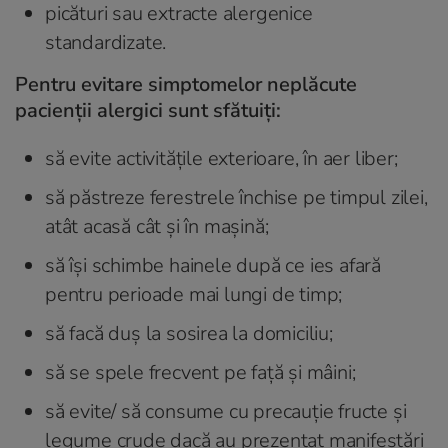
picături sau extracte alergenice
standardizate.
Pentru evitare simptomelor neplăcute
pacienții alergici sunt sfătuiți:
să evite activitățile exterioare, în aer liber;
să păstreze ferestrele închise pe timpul zilei,
atât acasă cât și în mașină;
să își schimbe hainele după ce ies afară
pentru perioade mai lungi de timp;
să facă duș la sosirea la domiciliu;
să se spele frecvent pe față și mâini;
să evite/ să consume cu precauție fructe și
legume crude dacă au prezentat manifestări