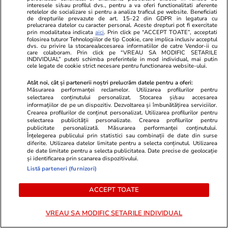
interesele si/sau profilul dvs., pentru a va oferi functionalitati aferente
Libertateapentrufemei.ro
Avantaje.ro
retelelor de socializare si pentru a analiza traficul pe website. Beneficiati
de drepturile prevazute de art. 15-22 din GDPR in legatura cu
Doliu la TV! Anunțul tragic al
Dieta Melan
prelucrarea datelor cu caracter personal. Aceste drepturi pot fi exercitate
prin modalitatea indicata
aici
. Prin click pe “ACCEPT TOATE”, acceptati
dimineții a venit acum și frânge
oricine! Regi
folosirea tuturor Tehnologiilor de tip Cookie, care implica inclusiv acceptul
inimi! A murit subit
urmează zilni
dvs. cu privire la stocarea/accesarea informatiilor de catre Vendor-ii cu
care colaboram. Prin click pe “VREAU SA MODIFIC SETARILE
prezentatoarea TV care ani de
specialiști! 
INDIVIDUAL” puteti schimba preferintele in mod individual, mai putin
cele legate de cookie strict necesare pentru functionarea website-ului.
zile ne-a adus știri de pe Litoral
fiecare zi și 
acestui stil 
Atât noi, cât și partenerii noștri prelucrăm datele pentru a oferi:
Măsurarea performanței reclamelor. Utilizarea profilurilor pentru
selectarea conținutului personalizat. Stocarea și/sau accesarea
informațiilor de pe un dispozitiv. Dezvoltarea și îmbunătățirea serviciilor.
ȘTIRI ROMÂNIA
Crearea profilurilor de conținut personalizat. Utilizarea profilurilor pentru
selectarea publicității personalizate. Crearea profilurilor pentru
publicitate personalizată. Măsurarea performanței conținutului.
Înțelegerea publicului prin statistici sau combinații de date din surse
Politică
02 aug.
diferite. Utilizarea datelor limitate pentru a selecta conținutul. Utilizarea
de date limitate pentru a selecta publicitatea. Date precise de geolocație
Primele nume pentru un
și identificarea prin scanarea dispozitivului.
premier tehnocrat au fost deja
Listă parteneri (furnizori)
avansate în negocierile politice.
ACCEPT TOATE
Varianta respinsă categoric de
Nicușor Dan
VREAU SA MODIFIC SETARILE INDIVIDUAL