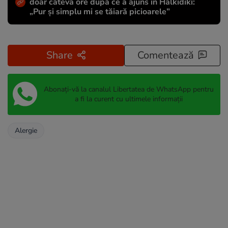
doar câteva ore după ce a ajuns în Halkidiki:
„Pur și simplu mi se tăiară picioarele”
Share
Comentează
Abonați-vă la canalul Libertatea de WhatsApp pentru
a fi la curent cu ultimele informații
Alergie