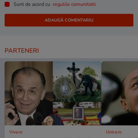
Sunt de acord cu
regulile comunitatii
PARTENERI
Viva.ro
Unica.ro