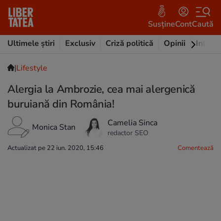
Susține
Cont
Caută
Ultimele știri
Exclusiv
Criză politică
Opinii
Intervi
|
Lifestyle
Alergia la Ambrozie, cea mai alergenică
buruiană din România!
Camelia Sinca
Monica Stan
redactor SEO
Actualizat pe 22 iun. 2020, 15:46
Comentează