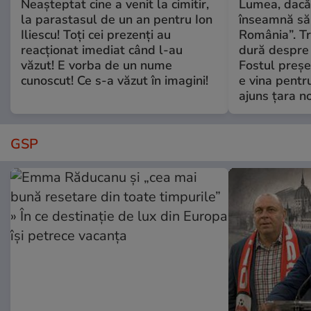
Neașteptat cine a venit la cimitir,
Lumea, dacă
la parastasul de un an pentru Ion
înseamnă să f
Iliescu! Toți cei prezenți au
România”. Tr
reacționat imediat când l-au
dură despre 
văzut! E vorba de un nume
Fostul preșe
cunoscut! Ce s-a văzut în imagini!
e vina pentru
ajuns țara n
GSP