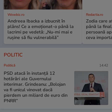
Wowbiz.ro
Redactia.ro
Andreea Ibacka a izbucnit în
Zodia care a
plâns! Ce a emoționat-o până la
până la fina
lacrimi pe vedetă: „Nu-mi mai e
persoană apr
rușine să fiu vulnerabilă”
ceva import
POLITIC
Politică
14:42
PSD atacă în instanță 12
hotărâri ale Guvernului
interimar. Grindeanu: „Bolojan
va fi unicul vinovat dacă
pierdem un miliard de euro din
PNRR”