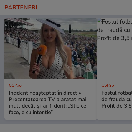
PARTENERI
GSP.ro
GSP.ro
Incident neașteptat în direct »
Fostul fotba
Prezentatoarea TV a arătat mai
de fraudă cu 
mult decât și-ar fi dorit: „Știe ce
Profit de 3,
face, e cu intenție”