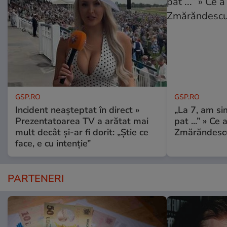
GSP.RO
GSP.RO
Incident neașteptat în direct »
„La 7, am si
Prezentatoarea TV a arătat mai
pat ...” » Ce 
mult decât și-ar fi dorit: „Știe ce
Zmărăndescu
face, e cu intenție”
PARTENERI