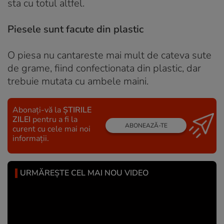
sta cu totul altfel.
Piesele sunt facute din plastic
O piesa nu cantareste mai mult de cateva sute
de grame, fiind confectionata din plastic, dar
trebuie mutata cu ambele maini.
Abonați-vă la
ȘTIRILE
ZILEI
pentru a fi la
ABONEAZĂ-TE
curent cu cele mai noi
informații.
URMĂREȘTE CEL MAI NOU VIDEO