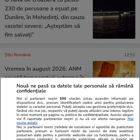
230 de persoane a eșuat pe
Dunăre, în Mehedinți, din cauza
secetei severe: „Așteptăm să
fim salvați”
Știri România
12:51
Vremea în august 2026. ANM
anunță temperaturi extreme în
Nouă ne pasă ca datele tale personale să rămână
ultima lună de vară: „Un val de
confidențiale
căldură intens și persistent”
Noi și partenerii noștri
596
stocăm și/sau accesăm informații pe
dispozitivul dvs., precum identificatorii cookie unici pentru prelucrarea
datelor cu caracter personal. Puteți accepta sau gestiona preferințele dvs.
făcând clic mai jos, respectiv vă puteți opune utilizării unui interes legitim
în orice moment pe pagina cu politica de confidențialitate. Aceste alegeri
vor fi raportate partenerilor noștri și nu vă vor afecta navigarea.
Mai
Opinii
09:22
multe detalii
Noi si partenerii nostri (retelele de socializare si agentiile de publicitate
partenere, precum si furnizorii nostri de servicii de date analitice)
prelucram date pentru a permite website-ului sa functioneze, pentru a
personaliza continutul si anunturile publicitare afisate in functie de