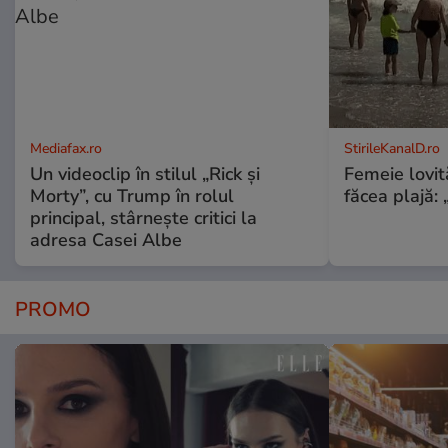
Mediafax.ro
StirileKanalD.ro
Un videoclip în stilul „Rick și
Femeie lovit
Morty”, cu Trump în rolul
făcea plajă: „
principal, stârnește critici la
adresa Casei Albe
PROMO