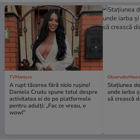
TVMania.ro
ObservatorNews
A rupt tăcerea fără nicio rușine!
Stațiunea de
Daniela Crudu spune totul despre
unde iarba ș
activitatea ei de pe platformele
să crească d
pentru adulți: „Fac ce vreau, e
wow!”