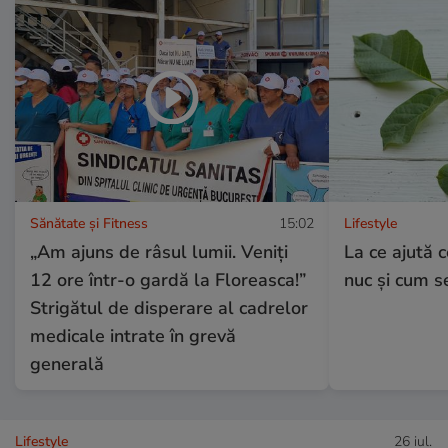
Sănătate și Fitness
15:02
Lifestyle
„Am ajuns de râsul lumii. Veniți
La ce ajută c
12 ore într-o gardă la Floreasca!”
nuc și cum s
Strigătul de disperare al cadrelor
medicale intrate în grevă
generală
Lifestyle
26 iul.