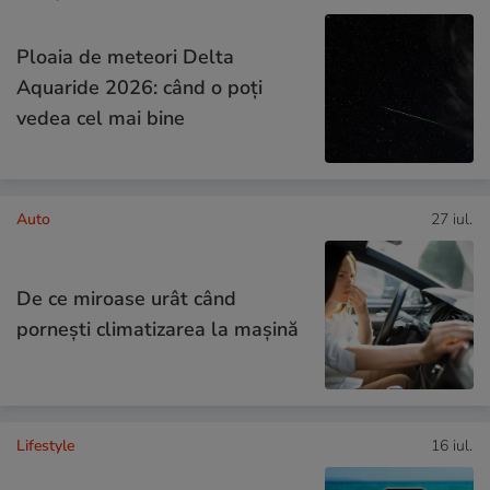
Ploaia de meteori Delta
Aquaride 2026: când o poți
vedea cel mai bine
Auto
27 iul.
De ce miroase urât când
pornești climatizarea la mașină
Lifestyle
16 iul.