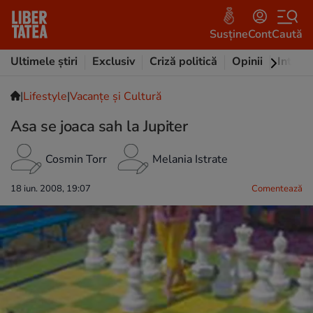
Susține
Cont
Caută
Ultimele știri
Exclusiv
Criză politică
Opinii
Intervi
|
Lifestyle
|
Vacanțe și Cultură
Asa se joaca sah la Jupiter
Cosmin Torr
Melania Istrate
18 iun. 2008, 19:07
Comentează