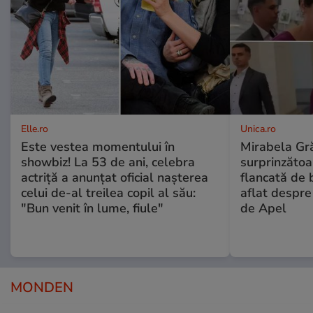
Elle.ro
Unica.ro
Este vestea momentului în
Mirabela Gră
showbiz! La 53 de ani, celebra
surprinzătoar
actriță a anunțat oficial nașterea
flancată de 
celui de-al treilea copil al său:
aflat despre
"Bun venit în lume, fiule"
de Apel
MONDEN