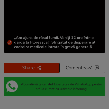
„Am ajuns de râsul lumii. Veniți 12 ore într-o
gardă la Floreasca!” Strigătul de disperare al
cadrelor medicale intrate în grevă generală
Share
Comentează
Abonați-vă la canalul Libertatea de WhatsApp pentru
a fi la curent cu ultimele informații