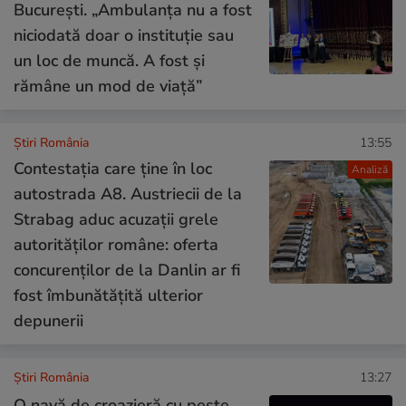
București. „Ambulanța nu a fost
niciodată doar o instituție sau
un loc de muncă. A fost și
rămâne un mod de viață”
Știri România
13:55
Contestația care ține în loc
Analiză
autostrada A8. Austriecii de la
Strabag aduc acuzații grele
autorităților române: oferta
concurenților de la Danlin ar fi
fost îmbunătățită ulterior
depunerii
Știri România
13:27
O navă de croazieră cu peste