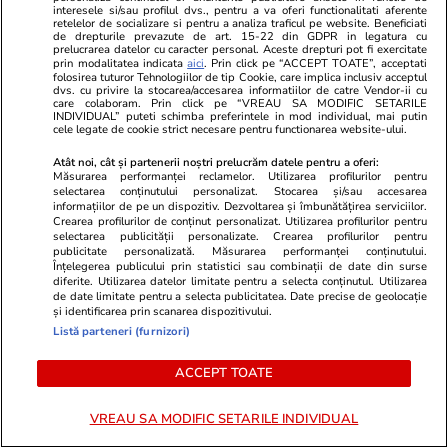
„România are atâta noroc, încât
interesele si/sau profilul dvs., pentru a va oferi functionalitati aferente
retelelor de socializare si pentru a analiza traficul pe website. Beneficiati
nu-i mai trebuie politicieni”
de drepturile prevazute de art. 15-22 din GDPR in legatura cu
prelucrarea datelor cu caracter personal. Aceste drepturi pot fi exercitate
prin modalitatea indicata
aici
. Prin click pe “ACCEPT TOATE”, acceptati
folosirea tuturor Tehnologiilor de tip Cookie, care implica inclusiv acceptul
dvs. cu privire la stocarea/accesarea informatiilor de catre Vendor-ii cu
care colaboram. Prin click pe “VREAU SA MODIFIC SETARILE
INDIVIDUAL” puteti schimba preferintele in mod individual, mai putin
cele legate de cookie strict necesare pentru functionarea website-ului.
Opinii
27 iul.
Atât noi, cât și partenerii noștri prelucrăm datele pentru a oferi:
Măsurarea performanței reclamelor. Utilizarea profilurilor pentru
Crize de identitate și clarificări
selectarea conținutului personalizat. Stocarea și/sau accesarea
informațiilor de pe un dispozitiv. Dezvoltarea și îmbunătățirea serviciilor.
doctrinare. Ce pare să anunțe
Crearea profilurilor de conținut personalizat. Utilizarea profilurilor pentru
selectarea publicității personalizate. Crearea profilurilor pentru
dezbaterea din PNL după
publicitate personalizată. Măsurarea performanței conținutului.
decesul USL
Înțelegerea publicului prin statistici sau combinații de date din surse
diferite. Utilizarea datelor limitate pentru a selecta conținutul. Utilizarea
de date limitate pentru a selecta publicitatea. Date precise de geolocație
și identificarea prin scanarea dispozitivului.
Listă parteneri (furnizori)
Opinii
24 iul.
ACCEPT TOATE
Inteligența artificială va
VREAU SA MODIFIC SETARILE INDIVIDUAL
remodela economia mondială și