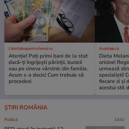
Libertateapentrufemei.ro
Avantaje.ro
Atenție! Poți primi bani de la stat
Dieta Melan
dacă-ți îngrijești părinții, bunicii
oricine! Regi
sau pe cineva vârstnic din familie.
urmează zilni
Acum s-a decis! Cum trebuie să
specialiști! 
procedezi
fiecare zi și 
acestui stil 
ȘTIRI ROMÂNIA
Politică
14:42
PSD atacă în instanță 12