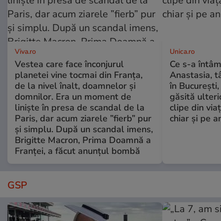
Viva.ro
Unica.ro
Vestea care face înconjurul
Ce s-a întâm
planetei vine tocmai din Franța,
Anastasia, t
de la nivel înalt, doamnelor și
în București,
domnilor. Era un moment de
găsită ulter
liniște în presa de scandal de la
clipe din via
Paris, dar acum ziarele ”fierb” pur
chiar și pe a
și simplu. După un scandal imens,
Brigitte Macron, Prima Doamnă a
Franței, a făcut anunțul bombă
GSP