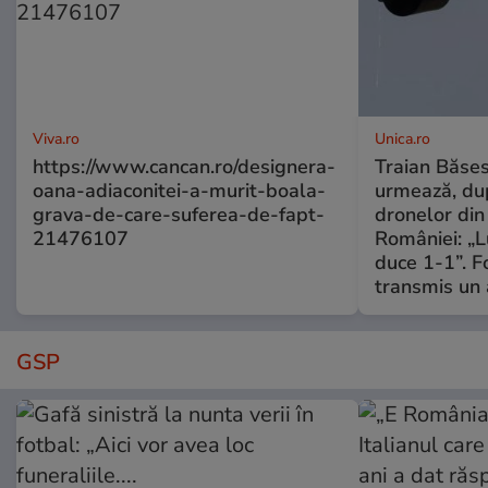
Viva.ro
Unica.ro
https://www.cancan.ro/designera-
Traian Băses
oana-adiaconitei-a-murit-boala-
urmează, du
grava-de-care-suferea-de-fapt-
dronelor din 
21476107
României: „L
duce 1-1”. F
transmis un 
GSP