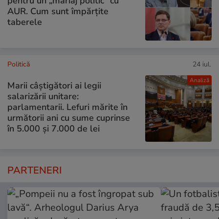
pentru un „mariaj politic” cu
AUR. Cum sunt împărțite
taberele
Politică
24 iul.
Analiză
Marii câștigători ai legii
salarizării unitare:
parlamentarii. Lefuri mărite în
următorii ani cu sume cuprinse
în 5.000 și 7.000 de lei
PARTENERI