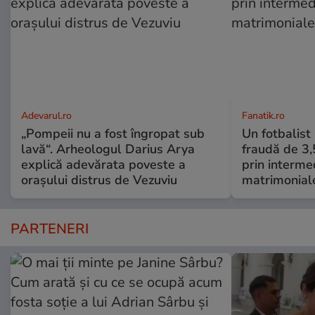
Adevarul.ro
Fanatik.ro
„Pompeii nu a fost îngropat sub
Un fotbalist
lavă“. Arheologul Darius Arya
fraudă de 3,
explică adevărata poveste a
prin intermed
orașului distrus de Vezuviu
matrimonial
PARTENERI