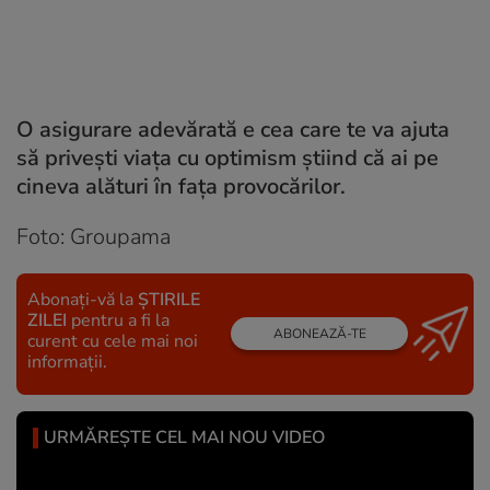
O asigurare adevărată e cea care te va ajuta
să privești viața cu optimism știind că ai pe
cineva alături în fața provocărilor.
Foto: Groupama
Abonați-vă la
ȘTIRILE
ZILEI
pentru a fi la
ABONEAZĂ-TE
curent cu cele mai noi
informații.
URMĂREȘTE CEL MAI NOU VIDEO