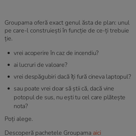
Groupama oferă exact genul ăsta de plan: unul
pe care-l construiești în funcție de ce-ți trebuie
ție.
vrei acoperire în caz de incendiu?
ai lucruri de valoare?
vrei despăgubiri dacă îți fură cineva laptopul?
sau poate vrei doar să știi că, dacă vine
potopul de sus, nu ești tu cel care plătește
nota?
Poți alege.
Descoperă pachetele Groupama
aici