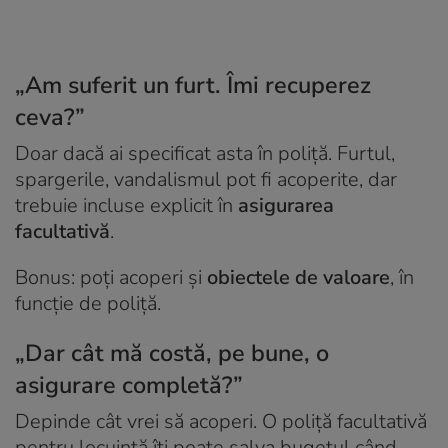
„Am suferit un furt. Îmi recuperez
ceva?”
Doar dacă ai specificat asta în poliță. Furtul,
spargerile, vandalismul pot fi acoperite, dar
trebuie incluse explicit în
asigurarea
facultativă
.
Bonus: poți acoperi și
obiectele de valoare
, în
funcție de poliță.
„Dar cât mă costă, pe bune, o
asigurare completă?”
Depinde cât vrei să acoperi. O poliță facultativă
pentru locuință îți poate salva bugetul când