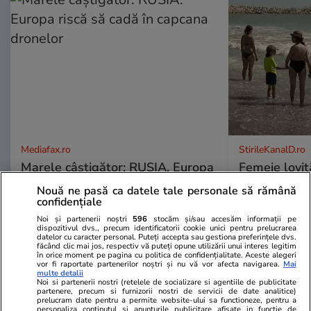
Mediafax.ro
StirileKanalD.ro
Marele câștigător: RUSIA. Europa
Femeie lovit
riscă să cadă în capcana dronelor
făcea plajă: „
Nouă ne pasă ca datele tale personale să rămână
confidențiale
Noi și partenerii noștri
596
stocăm și/sau accesăm informații pe
dispozitivul dvs., precum identificatorii cookie unici pentru prelucrarea
datelor cu caracter personal. Puteți accepta sau gestiona preferințele dvs.
PROMO
făcând clic mai jos, respectiv vă puteți opune utilizării unui interes legitim
în orice moment pe pagina cu politica de confidențialitate. Aceste alegeri
vor fi raportate partenerilor noștri și nu vă vor afecta navigarea.
Mai
multe detalii
Noi si partenerii nostri (retelele de socializare si agentiile de publicitate
partenere, precum si furnizorii nostri de servicii de date analitice)
prelucram date pentru a permite website-ului sa functioneze, pentru a
personaliza continutul si anunturile publicitare afisate in functie de