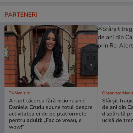
PARTENERI
TVMania.ro
ObservatorNews
A rupt tăcerea fără nicio rușine!
Sfârşit tragi
Daniela Crudu spune totul despre
de ani din C
activitatea ei de pe platformele
dispărută pr
pentru adulți: „Fac ce vreau, e
ucisă de tre
wow!”