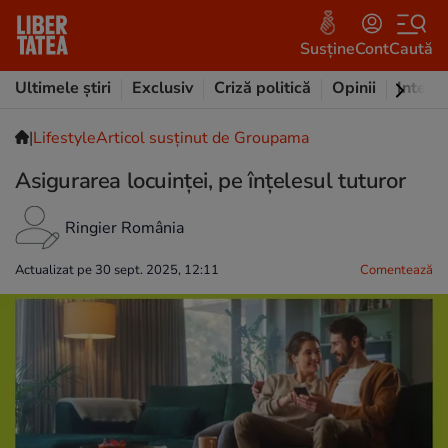
Susține
Cont
Caută
Ultimele știri
Exclusiv
Criză politică
Opinii
Intervi
|
Lifestyle
Articol susținut de Groupama
Asigurarea locuinței, pe înțelesul tuturor
Ringier România
Actualizat pe 30 sept. 2025, 12:11
Comentează