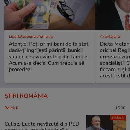
Libertateapentrufemei.ro
Avantaje.ro
Atenție! Poți primi bani de la stat
Dieta Melan
dacă-ți îngrijești părinții, bunicii
oricine! Regi
sau pe cineva vârstnic din familie.
urmează zilni
Acum s-a decis! Cum trebuie să
specialiști! 
procedezi
fiecare zi și 
acestui stil 
ȘTIRI ROMÂNIA
Politică
16:00
Exclusiv
Culise. Lupta nevăzută din PSD