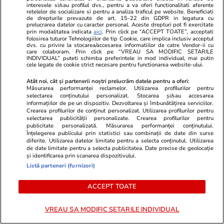
interesele si/sau profilul dvs., pentru a va oferi functionalitati aferente
retelelor de socializare si pentru a analiza traficul pe website. Beneficiati
de drepturile prevazute de art. 15-22 din GDPR in legatura cu
prelucrarea datelor cu caracter personal. Aceste drepturi pot fi exercitate
prin modalitatea indicata
aici
. Prin click pe “ACCEPT TOATE”, acceptati
folosirea tuturor Tehnologiilor de tip Cookie, care implica inclusiv acceptul
dvs. cu privire la stocarea/accesarea informatiilor de catre Vendor-ii cu
care colaboram. Prin click pe “VREAU SA MODIFIC SETARILE
INDIVIDUAL” puteti schimba preferintele in mod individual, mai putin
cele legate de cookie strict necesare pentru functionarea website-ului.
Atât noi, cât și partenerii noștri prelucrăm datele pentru a oferi:
Advertorial
Advertorial
Măsurarea performanței reclamelor. Utilizarea profilurilor pentru
Smart is the new chic: Cum ne
Înscrie-te ac
selectarea conținutului personalizat. Stocarea și/sau accesarea
informațiilor de pe un dispozitiv. Dezvoltarea și îmbunătățirea serviciilor.
ajută tehnologia să ne reinventăm
voucher de 5
Crearea profilurilor de conținut personalizat. Utilizarea profilurilor pentru
selectarea publicității personalizate. Crearea profilurilor pentru
publicitate personalizată. Măsurarea performanței conținutului.
Înțelegerea publicului prin statistici sau combinații de date din surse
PARTENERI
diferite. Utilizarea datelor limitate pentru a selecta conținutul. Utilizarea
de date limitate pentru a selecta publicitatea. Date precise de geolocație
și identificarea prin scanarea dispozitivului.
Listă parteneri (furnizori)
ACCEPT TOATE
VREAU SA MODIFIC SETARILE INDIVIDUAL