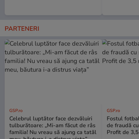
PARTENERI
GSP.ro
GSP.ro
Celebrul luptător face dezvăluiri
Fostul fotba
tulburătoare: „Mi-am făcut de râs
de fraudă cu 
familia! Nu vreau să ajung ca tatăl
Profit de 3,
meu, băutura i-a distrus viața”