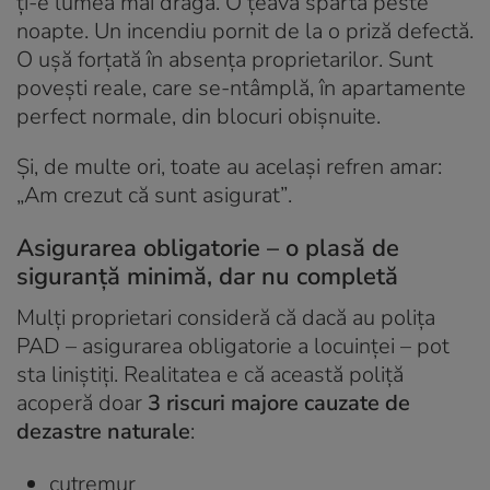
ți-e lumea mai dragă. O țeavă spartă peste
noapte. Un incendiu pornit de la o priză defectă.
O ușă forțată în absența proprietarilor. Sunt
povești reale, care se-ntâmplă, în apartamente
perfect normale, din blocuri obișnuite.
Și, de multe ori, toate au același refren amar:
„Am crezut că sunt asigurat”
.
Asigurarea obligatorie – o plasă de
siguranță minimă, dar nu completă
Mulți proprietari consideră că dacă au polița
PAD – asigurarea obligatorie a locuinței – pot
sta liniștiți. Realitatea e că această poliță
acoperă doar
3 riscuri majore cauzate de
dezastre naturale
:
cutremur