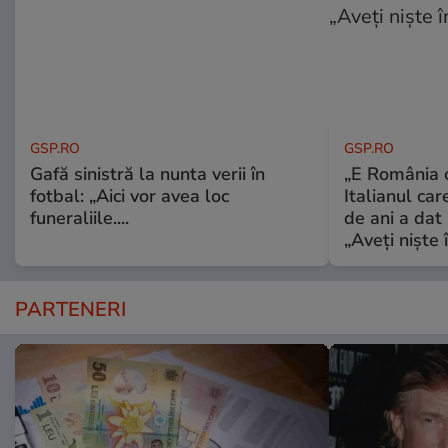
GSP.RO
GSP.RO
Gafă sinistră la nunta verii în
„E România o
fotbal: „Aici vor avea loc
Italianul car
funeraliile....
de ani a dat 
„Aveți niște î
PARTENERI