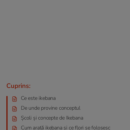
Cuprins:
Ce este ikebana
De unde provine conceptul
Școli și concepte de Ikebana
Cum arată ikebana și ce flori se folosesc