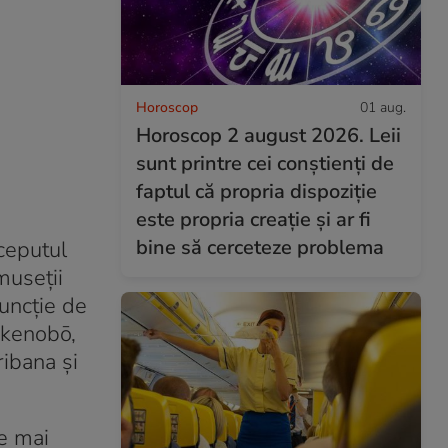
Horoscop
01 aug.
Horoscop 2 august 2026. Leii
sunt printre cei conștienți de
faptul că propria dispoziție
este propria creație și ar fi
bine să cerceteze problema
ceputul
museții
funcție de
 Ikenobō,
ribana și
le mai