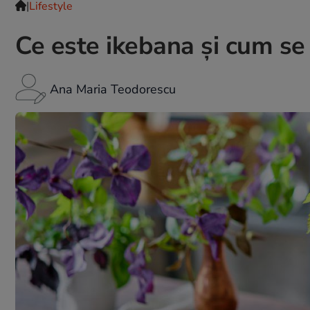
|
Lifestyle
Ce este ikebana și cum se
Ana Maria Teodorescu