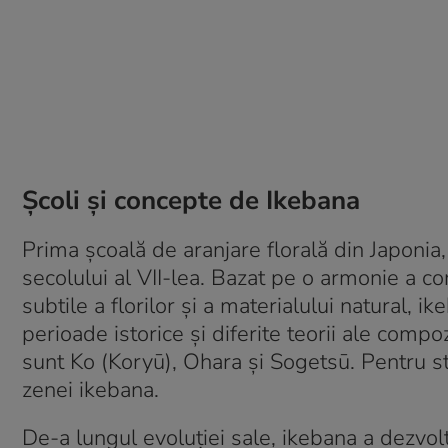
Școli și concepte de Ikebana
Prima școală de aranjare florală din Japonia
secolului al VII-lea. Bazat pe o armonie a co
subtile a florilor și a materialului natural, 
perioade istorice și diferite teorii ale compoz
sunt Ko (Koryū), Ohara și Sogetsū. Pentru sti
zenei ikebana.
De-a lungul evoluției sale, ikebana a dezvolta