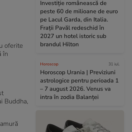
Investiție românească de
peste 60 de milioane de euro
pe Lacul Garda, din Italia.
Frații Pavăl redeschid în
2027 un hotel istoric sub
brandul Hilton
u oferite
 în
Horoscop
31 iul.
Horoscop Urania | Previziuni
astrologice pentru perioada 1
– 7 august 2026. Venus va
st
intra în zodia Balanței
lui Buddha,
 ramură