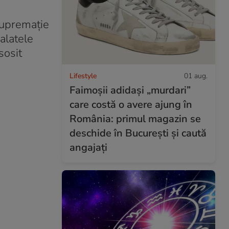
 supremație
alatele
sosit
Lifestyle
01 aug.
Faimoșii adidași „murdari”
care costă o avere ajung în
România: primul magazin se
deschide în București și caută
angajați