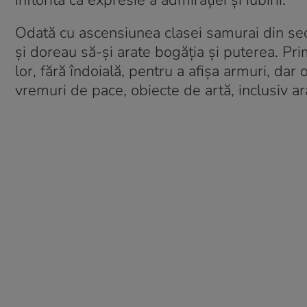
înflorită ca expresie a admirației și iubirii.
Odată cu ascensiunea clasei samurai din seco
și doreau să-și arate bogăția și puterea. Pr
lor, fără îndoială, pentru a afișa armuri, dar o
vremuri de pace, obiecte de artă, inclusiv a