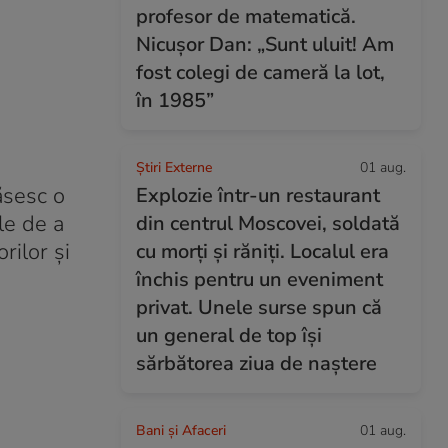
profesor de matematică.
Nicușor Dan: „Sunt uluit! Am
fost colegi de cameră la lot,
în 1985”
Știri Externe
01 aug.
găsesc o
Explozie într-un restaurant
le de a
din centrul Moscovei, soldată
rilor și
cu morți și răniți. Localul era
închis pentru un eveniment
privat. Unele surse spun că
un general de top își
sărbătorea ziua de naștere
Bani și Afaceri
01 aug.