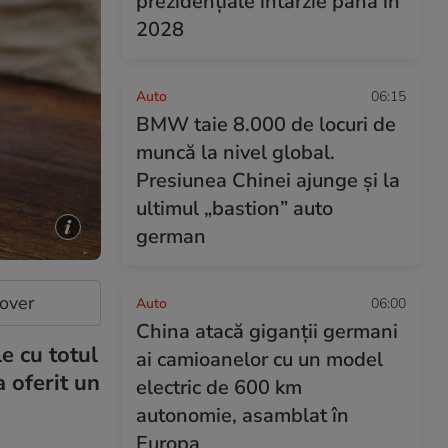
prezidențiale întârzie până în
2028
Auto
06:15
BMW taie 8.000 de locuri de
muncă la nivel global.
Presiunea Chinei ajunge și la
ultimul „bastion” auto
german
cover
Auto
06:00
China atacă giganții germani
e cu totul
ai camioanelor cu un model
 oferit un
electric de 600 km
autonomie, asamblat în
Europa