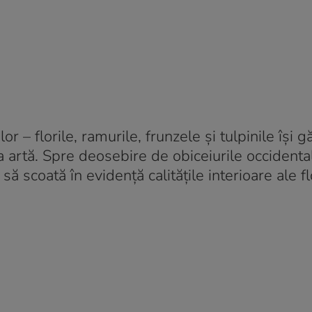
or – florile, ramurile, frunzele și tulpinile își 
 artă. Spre deosebire de obiceiurile occidenta
să scoată în evidență calitățile interioare ale flo