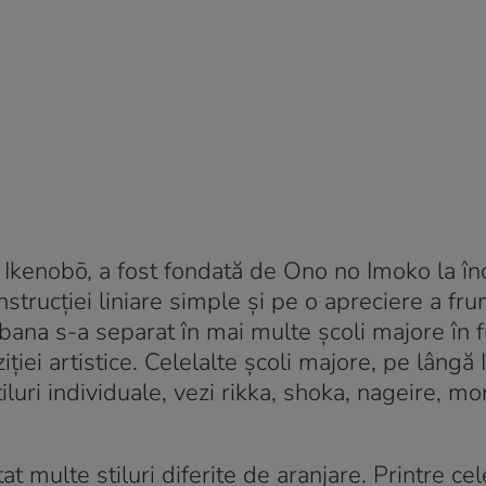
, Ikenobō, a fost fondată de Ono no Imoko la în
nstrucției liniare simple și pe o apreciere a fru
ikebana s-a separat în mai multe școli majore în 
iției artistice. Celelalte școli majore, pe lângă
luri individuale, vezi rikka, shoka, nageire, mo
t multe stiluri diferite de aranjare. Printre ce