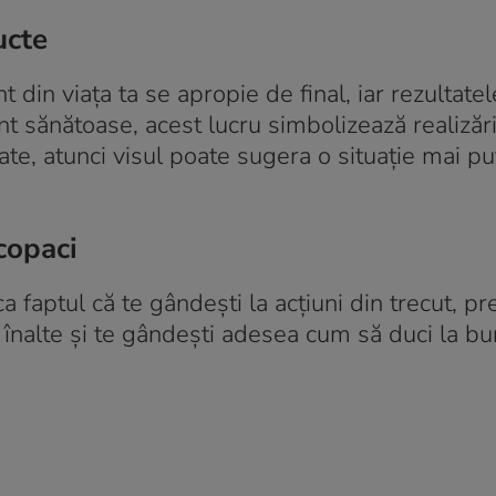
ucte
 din viața ta se apropie de final, iar rezultate
nt sănătoase, acest lucru simbolizează realizăr
ate, atunci visul poate sugera o situație mai pu
copaci
a faptul că te gândești la acțiuni din trecut, p
tive înalte și te gândești adesea cum să duci la bu