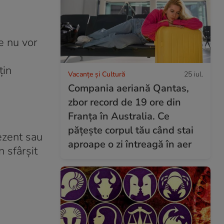
le nu vor
i
țin
Vacanțe și Cultură
25 iul.
Compania aeriană Qantas,
zbor record de 19 ore din
Franța în Australia. Ce
pățește corpul tău când stai
rezent sau
aproape o zi întreagă în aer
n sfârșit