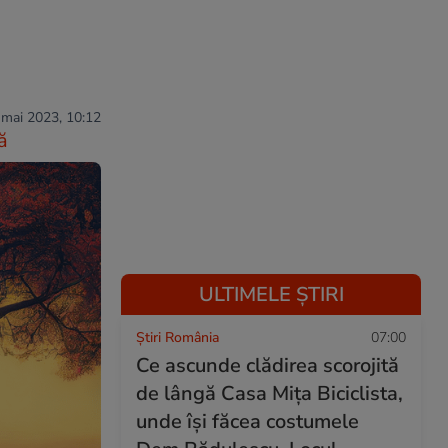
 mai 2023, 10:12
ă
ULTIMELE ȘTIRI
Știri România
07:00
Ce ascunde clădirea scorojită
de lângă Casa Mița Biciclista,
unde își făcea costumele