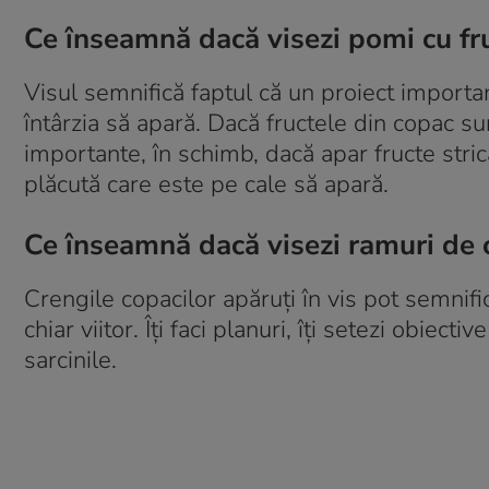
Ce înseamnă dacă visezi pomi cu fr
Visul semnifică faptul că un proiect important
întârzia să apară. Dacă fructele din copac su
importante, în schimb, dacă apar fructe stric
plăcută care este pe cale să apară.
Ce înseamnă dacă visezi ramuri de 
Crengile copacilor apăruți în vis pot semnific
chiar viitor. Îți faci planuri, îți setezi obiec
sarcinile.