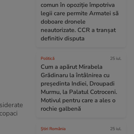
comun în opoziție împotriva
legii care permite Armatei să
doboare dronele
neautorizate. CCR a tranșat
definitiv disputa
Politică
25 iul.
Cum a apărut Mirabela
Grădinaru la întâlnirea cu
președinta Indiei, Droupadi
Murmu, la Palatul Cotroceni.
Motivul pentru care a ales o
nsiderate
rochie galbenă
 copaci
Știri România
25 iul.