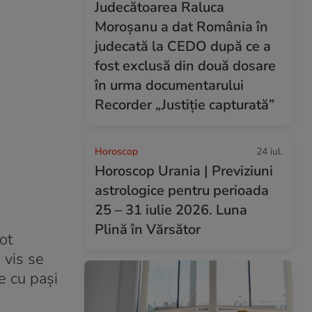
Judecătoarea Raluca
Moroșanu a dat România în
judecată la CEDO după ce a
fost exclusă din două dosare
în urma documentarului
Recorder „Justiție capturată”
Horoscop
24 iul.
Horoscop Urania | Previziuni
astrologice pentru perioada
25 – 31 iulie 2026. Luna
Plină în Vărsător
ot
 vis se
e cu pași