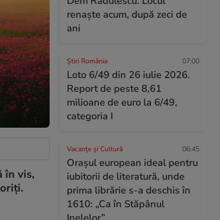
Dem Rădulescu. Locul
renaște acum, după zeci de
ani
Știri România
07:00
Loto 6/49 din 26 iulie 2026.
Report de peste 8,61
milioane de euro la 6/49,
categoria I
Vacanțe și Cultură
06:45
Orașul european ideal pentru
 în vis,
iubitorii de literatură, unde
riți.
prima librărie s-a deschis în
1610: „Ca în Stăpânul
Inelelor”