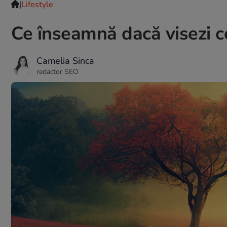
|
Lifestyle
Ce înseamnă dacă visezi co
Camelia Sinca
redactor SEO