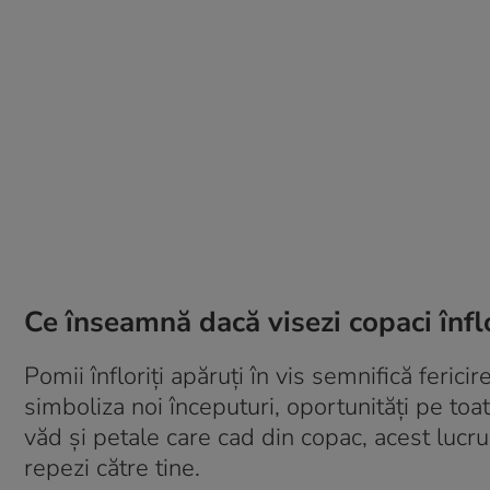
Ce înseamnă dacă visezi copaci înflo
Pomii înfloriți apăruți în vis semnifică ferici
simboliza noi începuturi, oportunități pe toat
văd și petale care cad din copac, acest lucr
repezi către tine.