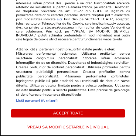
interesele si/sau profilul dvs., pentru a va oferi functionalitati aferente
Acum s-a decis! Cum trebuie să
specialiști! 
retelelor de socializare si pentru a analiza traficul pe website. Beneficiati
procedezi
fiecare zi și 
de drepturile prevazute de art. 15-22 din GDPR in legatura cu
prelucrarea datelor cu caracter personal. Aceste drepturi pot fi exercitate
acestui stil 
prin modalitatea indicata
aici
. Prin click pe “ACCEPT TOATE”, acceptati
folosirea tuturor Tehnologiilor de tip Cookie, care implica inclusiv acceptul
dvs. cu privire la stocarea/accesarea informatiilor de catre Vendor-ii cu
care colaboram. Prin click pe “VREAU SA MODIFIC SETARILE
INDIVIDUAL” puteti schimba preferintele in mod individual, mai putin
ȘTIRI ROMÂNIA
cele legate de cookie strict necesare pentru functionarea website-ului.
Atât noi, cât și partenerii noștri prelucrăm datele pentru a oferi:
Știri România
07:39
Măsurarea performanței reclamelor. Utilizarea profilurilor pentru
selectarea conținutului personalizat. Stocarea și/sau accesarea
Exclusiv
informațiilor de pe un dispozitiv. Dezvoltarea și îmbunătățirea serviciilor.
Ambasadorul rus Vladimir
Crearea profilurilor de conținut personalizat. Utilizarea profilurilor pentru
Lipaev nu va fi primit de Oana
selectarea publicității personalizate. Crearea profilurilor pentru
publicitate personalizată. Măsurarea performanței conținutului.
Țoiu la MAE. Motivul pentru
Înțelegerea publicului prin statistici sau combinații de date din surse
care ministrul de Externe a luat
diferite. Utilizarea datelor limitate pentru a selecta conținutul. Utilizarea
de date limitate pentru a selecta publicitatea. Date precise de geolocație
această decizie
și identificarea prin scanarea dispozitivului.
Listă parteneri (furnizori)
ACCEPT TOATE
Politică
24 iul.
Analiză
VREAU SA MODIFIC SETARILE INDIVIDUAL
Marii câștigători ai legii
salarizării unitare: