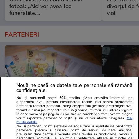
fotbal: „Aici vor avea loc
divorțul de f
funeraliile....
viol
PARTENERI
Nouă ne pasă ca datele tale personale să rămână
confidențiale
Noi și partenerii noștri
596
stocăm și/sau accesăm informații pe
dispozitivul dvs., precum identificatorii cookie unici pentru prelucrarea
datelor cu caracter personal. Puteți accepta sau gestiona preferințele dvs.
făcând clic mai jos, respectiv vă puteți opune utilizării unui interes legitim
în orice moment pe pagina cu politica de confidențialitate. Aceste alegeri
Libertateapentrufemei.ro
Avantaje.ro
vor fi raportate partenerilor noștri și nu vă vor afecta navigarea.
Mai
multe detalii
Atenție! Poți primi bani de la stat
Dieta Melan
Noi si partenerii nostri (retelele de socializare si agentiile de publicitate
dacă-ți îngrijești părinții, bunicii
oricine! Regi
partenere, precum si furnizorii nostri de servicii de date analitice)
prelucram date pentru a permite website-ului sa functioneze, pentru a
sau pe cineva vârstnic din familie.
urmează zilni
personaliza continutul si anunturile publicitare afisate in functie de