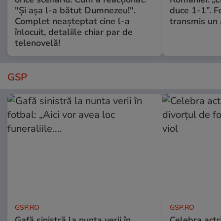
"Și așa l-a bătut Dumnezeu!".
duce 1-1”. F
Complet neașteptat cine l-a
transmis un 
înlocuit, detaliile chiar par de
telenovelă!
GSP
GSP.RO
GSP.RO
Gafă sinistră la nunta verii în
Celebra actri