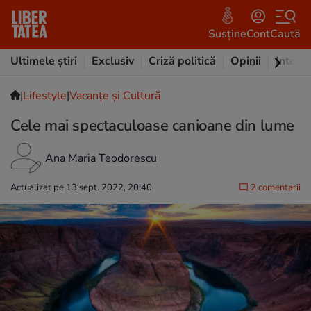
Susține
Cont
Caută
Ultimele știri
Exclusiv
Criză politică
Opinii
Intervi
|
Lifestyle
|
Vacanțe și Cultură
Cele mai spectaculoase canioane din lume
Ana Maria Teodorescu
Actualizat pe 13 sept. 2022, 20:40
2 comentarii