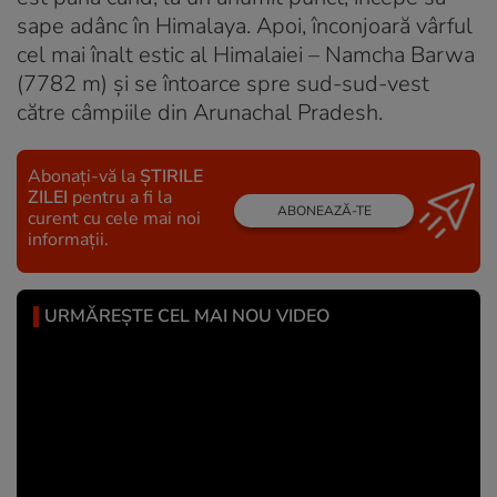
sape adânc în Himalaya. Apoi, înconjoară vârful
cel mai înalt estic al Himalaiei – Namcha Barwa
(7782 m) și se întoarce spre sud-sud-vest
către câmpiile din Arunachal Pradesh.
Abonați-vă la
ȘTIRILE
ZILEI
pentru a fi la
ABONEAZĂ-TE
curent cu cele mai noi
informații.
URMĂREȘTE CEL MAI NOU VIDEO