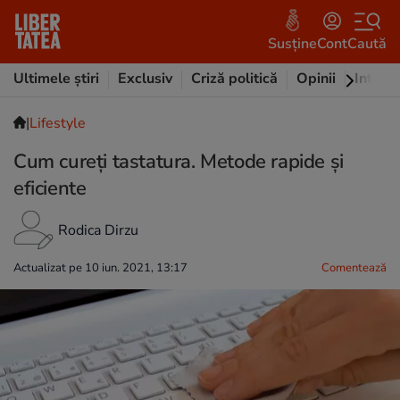
Susține
Cont
Caută
Ultimele știri
Exclusiv
Criză politică
Opinii
Intervi
|
Lifestyle
Cum cureți tastatura. Metode rapide și
eficiente
Rodica Dirzu
Actualizat pe 10 iun. 2021, 13:17
Comentează