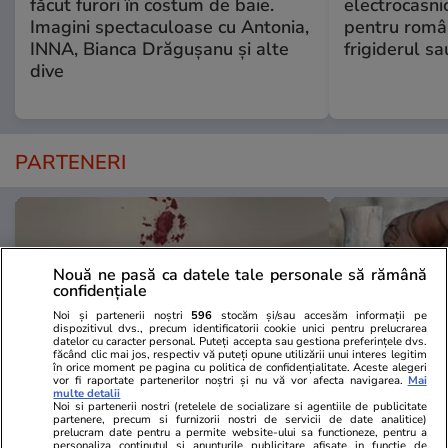
făcut furori în costum de baie.
electrocasni
Imagini spectaculoase cu Antonia,
pentru români
INNA, Bianca Drăgușanu și alte
frigiderul sa
dive
PARTENERI
Nouă ne pasă ca datele tale personale să rămână
confidențiale
Noi și partenerii noștri
596
stocăm și/sau accesăm informații pe
dispozitivul dvs., precum identificatorii cookie unici pentru prelucrarea
datelor cu caracter personal. Puteți accepta sau gestiona preferințele dvs.
făcând clic mai jos, respectiv vă puteți opune utilizării unui interes legitim
în orice moment pe pagina cu politica de confidențialitate. Aceste alegeri
vor fi raportate partenerilor noștri și nu vă vor afecta navigarea.
Mai
multe detalii
Noi si partenerii nostri (retelele de socializare si agentiile de publicitate
partenere, precum si furnizorii nostri de servicii de date analitice)
GSP.ro
GSP.ro
prelucram date pentru a permite website-ului sa functioneze, pentru a
personaliza continutul si anunturile publicitare afisate in functie de