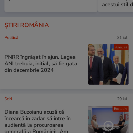
acestui stil 
ȘTIRI ROMÂNIA
Politică
31 iul.
Analiză
PNRR îngrășat în ajun. Legea
ANI trebuia, inițial, să fie gata
din decembrie 2024
Ştiri
29 iul.
Exclusiv
Diana Buzoianu acuză că
încearcă în zadar să intre în
audiență la procuroarea
generală a României: „Am