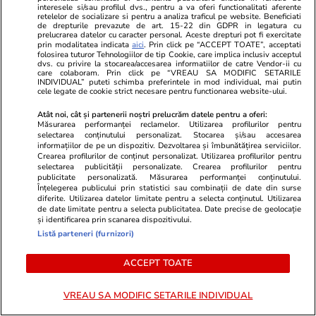
Pagube încă de la inaugurare la
Llorente rea
interesele si/sau profilul dvs., pentru a va oferi functionalitati aferente
polivalenta de 25 milioane de
după comenta
retelelor de socializare si pentru a analiza traficul pe website. Beneficiati
de drepturile prevazute de art. 15-22 din GDPR in legatura cu
euro din România: „Dragi
născut la fot
prelucrarea datelor cu caracter personal. Aceste drepturi pot fi exercitate
prin modalitatea indicata
aici
. Prin click pe “ACCEPT TOATE”, acceptati
«specialiști» în vandalism și
Torres, din I
folosirea tuturor Tehnologiilor de tip Cookie, care implica inclusiv acceptul
tentative de furt”
dvs. cu privire la stocarea/accesarea informatiilor de catre Vendor-ii cu
care colaboram. Prin click pe “VREAU SA MODIFIC SETARILE
INDIVIDUAL” puteti schimba preferintele in mod individual, mai putin
cele legate de cookie strict necesare pentru functionarea website-ului.
Atât noi, cât și partenerii noștri prelucrăm datele pentru a oferi:
Măsurarea performanței reclamelor. Utilizarea profilurilor pentru
selectarea conținutului personalizat. Stocarea și/sau accesarea
informațiilor de pe un dispozitiv. Dezvoltarea și îmbunătățirea serviciilor.
Crearea profilurilor de conținut personalizat. Utilizarea profilurilor pentru
selectarea publicității personalizate. Crearea profilurilor pentru
publicitate personalizată. Măsurarea performanței conținutului.
Înțelegerea publicului prin statistici sau combinații de date din surse
diferite. Utilizarea datelor limitate pentru a selecta conținutul. Utilizarea
de date limitate pentru a selecta publicitatea. Date precise de geolocație
și identificarea prin scanarea dispozitivului.
Listă parteneri (furnizori)
ACCEPT TOATE
VREAU SA MODIFIC SETARILE INDIVIDUAL