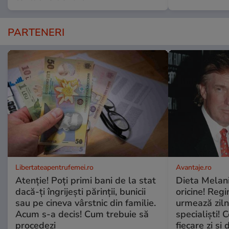
PARTENERI
Libertateapentrufemei.ro
Avantaje.ro
Atenție! Poți primi bani de la stat
Dieta Melan
dacă-ți îngrijești părinții, bunicii
oricine! Regi
sau pe cineva vârstnic din familie.
urmează zilni
Acum s-a decis! Cum trebuie să
specialiști! 
procedezi
fiecare zi și 