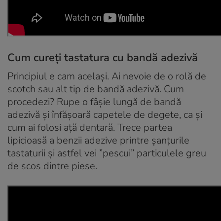
Cum cureți tastatura cu bandă adezivă
Principiul e cam același. Ai nevoie de o rolă de
scotch sau alt tip de bandă adezivă. Cum
procedezi? Rupe o fâşie lungă de bandă
adezivă şi înfăşoară capetele de degete, ca şi
cum ai folosi aţă dentară. Trece partea
lipicioasă a benzii adezive printre şanţurile
tastaturii şi astfel vei ”pescui” particulele greu
de scos dintre piese.