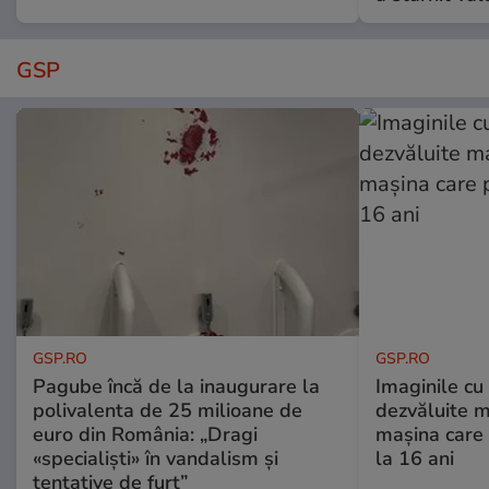
GSP
GSP.RO
GSP.RO
Pagube încă de la inaugurare la
Imaginile cu
polivalenta de 25 milioane de
dezvăluite m
euro din România: „Dragi
mașina care 
«specialiști» în vandalism și
la 16 ani
tentative de furt”