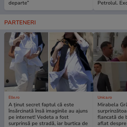
departe”
Petrolul. Exc
PARTENERI
Elle.ro
Unica.ro
A ținut secret faptul că este
Mirabela Gră
însărcinată însă imaginile au ajuns
surprinzătoar
pe internet! Vedeta a fost
flancată de 
surprinsă pe stradă, iar burtica de
aflat despre