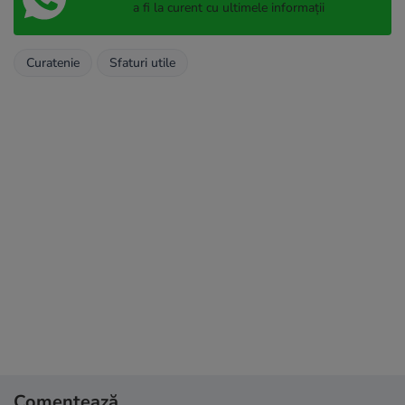
a fi la curent cu ultimele informații
Curatenie
Sfaturi utile
Comentează