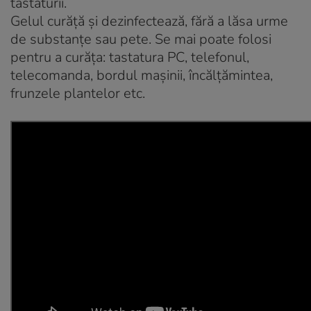
tastaturii.
Gelul curăță și dezinfectează, fără a lăsa urme
de substanțe sau pete. Se mai poate folosi
pentru a curăța: tastatura PC, telefonul,
telecomanda, bordul mașinii, încălțămintea,
frunzele plantelor etc.