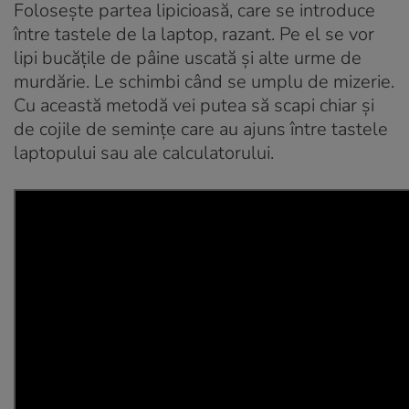
Foloseşte partea lipicioasă, care se introduce
între tastele de la laptop, razant. Pe el se vor
lipi bucăţile de pâine uscată şi alte urme de
murdărie. Le schimbi când se umplu de mizerie.
Cu această metodă vei putea să scapi chiar şi
de cojile de seminţe care au ajuns între tastele
laptopului sau ale calculatorului.