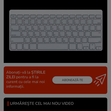
Abonați-vă la
ȘTIRILE
ZILEI
pentru a fi la
ABONEAZĂ-TE
curent cu cele mai noi
informații.
URMĂREȘTE CEL MAI NOU VIDEO