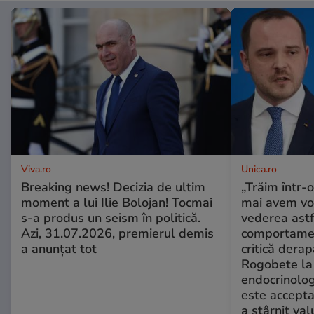
Viva.ro
Unica.ro
Breaking news! Decizia de ultim
„Trăim într-
moment a lui Ilie Bolojan! Tocmai
mai avem vo
s-a produs un seism în politică.
vederea astf
Azi, 31.07.2026, premierul demis
comportamen
a anunțat tot
critică derap
Rogobete la
endocrinolog
este accepta
a stârnit valu