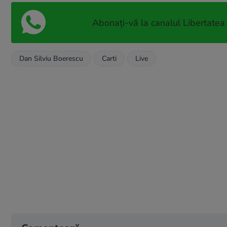
Abonați-vă la canalul Libertatea
Dan Silviu Boerescu
Carti
Live