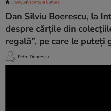
|
Lifestyle
|
Vacanțe și Cultură
Dan Silviu Boerescu, la In
despre cărțile din colecțiil
regală”, pe care le puteți g
Petre Dobrescu