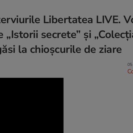
terviurile Libertatea LIVE. 
e „Istorii secrete” și „Colecți
ăsi la chioșcurile de ziare
05 
C