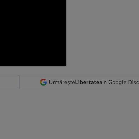
Urmărește
Libertatea
in Google Dis