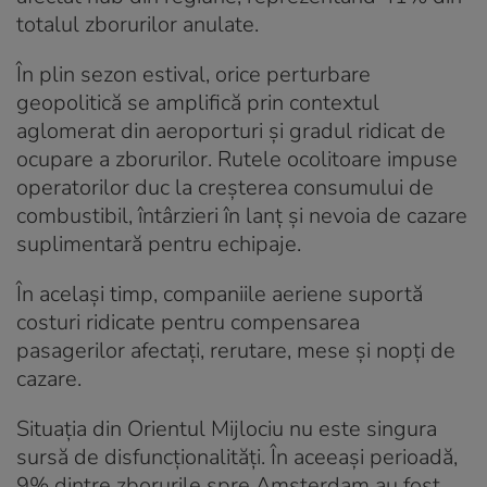
totalul zborurilor anulate.
În plin sezon estival, orice perturbare
geopolitică se amplifică prin contextul
aglomerat din aeroporturi și gradul ridicat de
ocupare a zborurilor. Rutele ocolitoare impuse
operatorilor duc la creșterea consumului de
combustibil, întârzieri în lanț și nevoia de cazare
suplimentară pentru echipaje.
În același timp, companiile aeriene suportă
costuri ridicate pentru compensarea
pasagerilor afectați, rerutare, mese și nopți de
cazare.
Situația din Orientul Mijlociu nu este singura
sursă de disfuncționalități. În aceeași perioadă,
9% dintre zborurile spre Amsterdam au fost