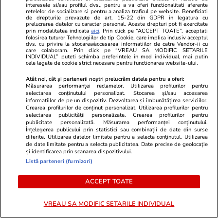
caniculă
peste 5.800 
interesele si/sau profilul dvs., pentru a va oferi functionalitati aferente
retelelor de socializare si pentru a analiza traficul pe website. Beneficiati
„Nicio zi nu
de drepturile prevazute de art. 15-22 din GDPR in legatura cu
prelucrarea datelor cu caracter personal. Aceste drepturi pot fi exercitate
prin modalitatea indicata
aici
. Prin click pe “ACCEPT TOATE”, acceptati
folosirea tuturor Tehnologiilor de tip Cookie, care implica inclusiv acceptul
dvs. cu privire la stocarea/accesarea informatiilor de catre Vendor-ii cu
care colaboram. Prin click pe “VREAU SA MODIFIC SETARILE
INDIVIDUAL” puteti schimba preferintele in mod individual, mai putin
cele legate de cookie strict necesare pentru functionarea website-ului.
Lifestyle
18 iul.
Atât noi, cât și partenerii noștri prelucrăm datele pentru a oferi:
Măsurarea performanței reclamelor. Utilizarea profilurilor pentru
selectarea conținutului personalizat. Stocarea și/sau accesarea
Semnele deshidratării și cum să
informațiilor de pe un dispozitiv. Dezvoltarea și îmbunătățirea serviciilor.
Crearea profilurilor de conținut personalizat. Utilizarea profilurilor pentru
o previi
selectarea publicității personalizate. Crearea profilurilor pentru
publicitate personalizată. Măsurarea performanței conținutului.
Înțelegerea publicului prin statistici sau combinații de date din surse
diferite. Utilizarea datelor limitate pentru a selecta conținutul. Utilizarea
de date limitate pentru a selecta publicitatea. Date precise de geolocație
și identificarea prin scanarea dispozitivului.
Listă parteneri (furnizori)
Lifestyle
17 iul.
ACCEPT TOATE
De ce să nu păstrezi cartofii
VREAU SA MODIFIC SETARILE INDIVIDUAL
lângă ceapă