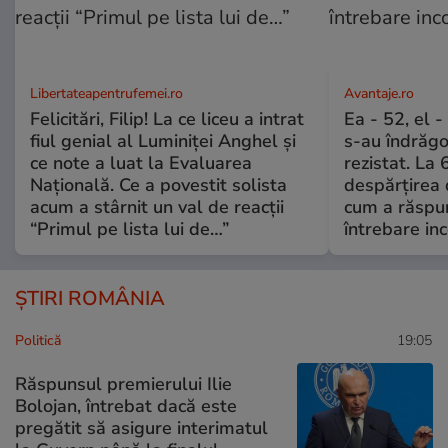
Libertateapentrufemei.ro
Avantaje.ro
Felicitări, Filip! La ce liceu a intrat
Ea - 52, el 
fiul genial al Luminiței Anghel și
s-au îndrăgos
ce note a luat la Evaluarea
rezistat. La 
Națională. Ce a povestit solista
despărțirea 
acum a stârnit un val de reacții
cum a răspu
“Primul pe lista lui de…”
întrebare i
ȘTIRI ROMÂNIA
Politică
19:05
Răspunsul premierului Ilie
Bolojan, întrebat dacă este
pregătit să asigure interimatul