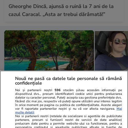
Gheorghe Dincă, ajunsă o ruină la 7 ani de la
cazul Caracal. „Asta ar trebui dărâmată!”
Nouă ne pasă ca datele tale personale să rămână
confidențiale
Noi și partenerii noștri
596
stocăm și/sau accesăm informații pe
dispozitivul dvs., precum identificatorii cookie unici pentru prelucrarea
Vacanțe și Cultură
18:23
Lifestyle
datelor cu caracter personal. Puteți accepta sau gestiona preferințele dvs.
făcând clic mai jos, respectiv vă puteți opune utilizării unui interes legitim
Insulele din Grecia unde vremea
Povestea tin
în orice moment pe pagina cu politica de confidențialitate. Aceste alegeri
vor fi raportate partenerilor noștri și nu vă vor afecta navigarea.
Mai
rămâne răcoroasă toată vara,
șoferiță de T
multe detalii
Noi si partenerii nostri (retelele de socializare si agentiile de publicitate
chiar dacă în restul țării este
companie de 
partenere, precum si furnizorii nostri de servicii de date analitice)
prelucram date pentru a permite website-ului sa functioneze, pentru a
personaliza continutul si anunturile publicitare afisate in functie de