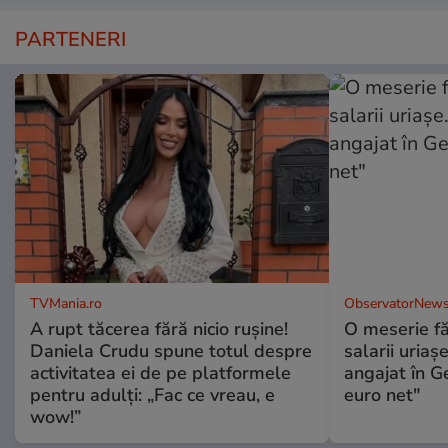
PARTENERI
TVMania.ro
ObservatorNews
A rupt tăcerea fără nicio rușine!
O meserie fă
Daniela Crudu spune totul despre
salarii uriaş
activitatea ei de pe platformele
angajat în G
pentru adulți: „Fac ce vreau, e
euro net"
wow!”