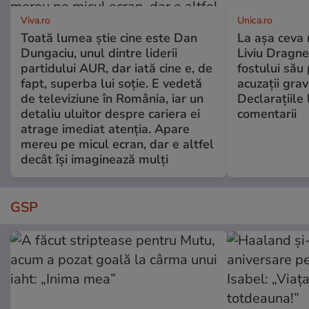
Viva.ro
Unica.ro
Toată lumea știe cine este Dan
La așa ceva 
Dungaciu, unul dintre liderii
Liviu Dragne
partidului AUR, dar iată cine e, de
fostului său 
fapt, superba lui soție. E vedetă
acuzații grav
de televiziune în România, iar un
Declarațiile 
detaliu uluitor despre cariera ei
comentarii
atrage imediat atenția. Apare
mereu pe micul ecran, dar e altfel
decât își imaginează mulți
GSP