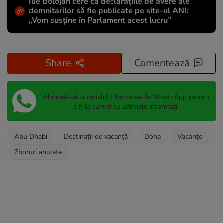
Ilie Bolojan cere ca declarațiile de avere ale
demnitarilor să fie publicate pe site-ul ANI:
„Vom susține în Parlament acest lucru”
Share
Comentează
Abonați-vă la canalul Libertatea de WhatsApp pentru
a fi la curent cu ultimele informații
Abu Dhabi
Destinații de vacanță
Doha
Vacanțe
Zboruri anulate