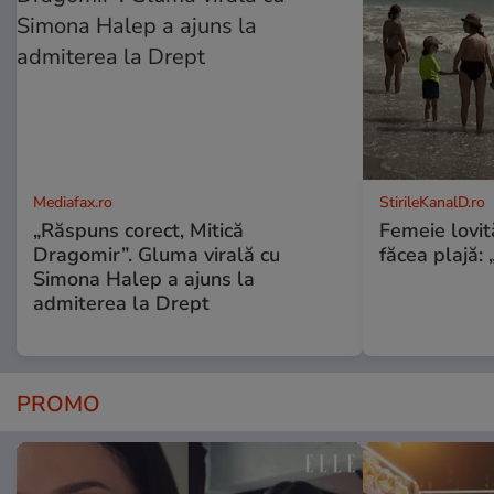
Mediafax.ro
StirileKanalD.ro
„Răspuns corect, Mitică
Femeie lovit
Dragomir”. Gluma virală cu
făcea plajă: „
Simona Halep a ajuns la
admiterea la Drept
PROMO