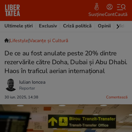
Susține
Cont
Caută
Ultimele știri
Exclusiv
Criză politică
Opinii
Video
|
Lifestyle
|
Vacanțe și Cultură
De ce au fost anulate peste 20% dintre
rezervările către Doha, Dubai și Abu Dhabi.
Haos în traficul aerian internațional
Iulian Ioncea
Reporter
30 iun. 2025, 14:38
Comentează