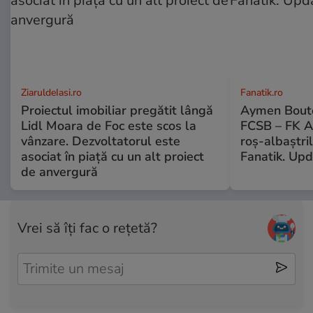
ZiaruldeIasi.ro
Fanatik.ro
Proiectul imobiliar pregătit lângă
Aymen Boutou
Lidl Moara de Foc este scos la
FCSB – FK Au
vânzare. Dezvoltatorul este
roș-albaștri
asociat în piață cu un alt proiect
Fanatik. Up
de anvergură
Vrei să îți fac o rețetă?