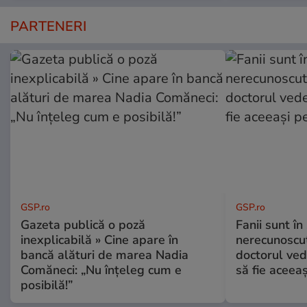
PARTENERI
GSP.ro
GSP.ro
Gazeta publică o poză
Fanii sunt în 
inexplicabilă » Cine apare în
nerecunoscut
bancă alături de marea Nadia
doctorul ved
Comăneci: „Nu înțeleg cum e
să fie aceea
posibilă!”