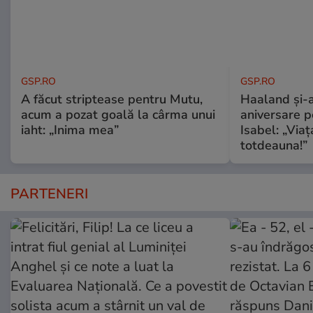
GSP.RO
GSP.RO
A făcut striptease pentru Mutu,
Haaland și-a
acum a pozat goală la cârma unui
aniversare pe
iaht: „Inima mea”
Isabel: „Via
totdeauna!”
PARTENERI