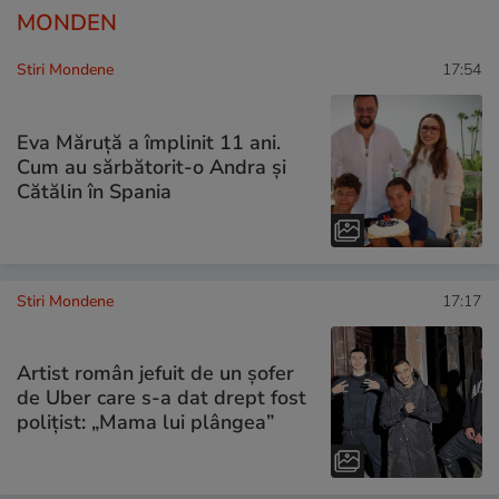
MONDEN
Stiri Mondene
17:54
Eva Măruță a împlinit 11 ani.
Cum au sărbătorit-o Andra și
Cătălin în Spania
Stiri Mondene
17:17
Artist român jefuit de un șofer
de Uber care s-a dat drept fost
polițist: „Mama lui plângea”