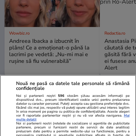
Wowbiz.ro
Redactia.ro
Andreea Ibacka a izbucnit în
Anastasia Pi
plâns! Ce a emoționat-o până la
căutată de t
lacrimi pe vedetă: „Nu-mi mai e
găsită fără v
rușine să fiu vulnerabilă”
ei fusese anu
Alert
Nouă ne pasă ca datele tale personale să rămână
POLITIC
confidențiale
Noi și partenerii noștri
596
stocăm și/sau accesăm informații pe
dispozitivul dvs., precum identificatorii cookie unici pentru prelucrarea
Politică
06:21
datelor cu caracter personal. Puteți accepta sau gestiona preferințele dvs.
făcând clic mai jos, respectiv vă puteți opune utilizării unui interes legitim
în orice moment pe pagina cu politica de confidențialitate. Aceste alegeri
vor fi raportate partenerilor noștri și nu vă vor afecta navigarea.
Mai
Sorin Grindeanu anunță data la
multe detalii
care România ar putea avea un
Noi si partenerii nostri (retelele de socializare si agentiile de publicitate
partenere, precum si furnizorii nostri de servicii de date analitice)
nou Guvern: „Nu rămânem în
prelucram date pentru a permite website-ului sa functioneze, pentru a
personaliza continutul si anunturile publicitare afisate in functie de