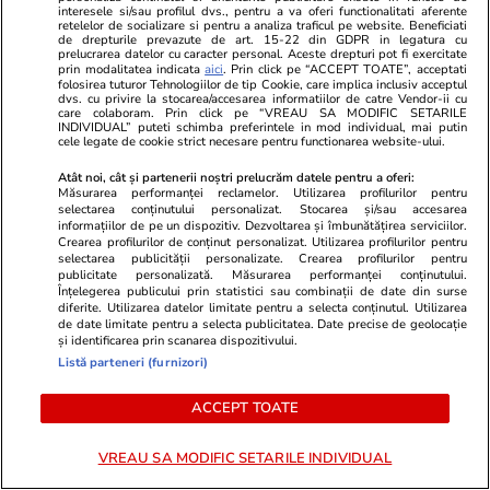
acest blocaj”
interesele si/sau profilul dvs., pentru a va oferi functionalitati aferente
retelelor de socializare si pentru a analiza traficul pe website. Beneficiati
de drepturile prevazute de art. 15-22 din GDPR in legatura cu
prelucrarea datelor cu caracter personal. Aceste drepturi pot fi exercitate
prin modalitatea indicata
aici
. Prin click pe “ACCEPT TOATE”, acceptati
folosirea tuturor Tehnologiilor de tip Cookie, care implica inclusiv acceptul
dvs. cu privire la stocarea/accesarea informatiilor de catre Vendor-ii cu
Politică
27 iul.
care colaboram. Prin click pe “VREAU SA MODIFIC SETARILE
INDIVIDUAL” puteti schimba preferintele in mod individual, mai putin
cele legate de cookie strict necesare pentru functionarea website-ului.
Parlamentul, somat să modifice
Legea salarizării. Înalta Curte
Atât noi, cât și partenerii noștri prelucrăm datele pentru a oferi:
de Casație și Justiție: „Serioase
Măsurarea performanței reclamelor. Utilizarea profilurilor pentru
selectarea conținutului personalizat. Stocarea și/sau accesarea
probleme de
informațiilor de pe un dispozitiv. Dezvoltarea și îmbunătățirea serviciilor.
constituționalitate”
Crearea profilurilor de conținut personalizat. Utilizarea profilurilor pentru
selectarea publicității personalizate. Crearea profilurilor pentru
publicitate personalizată. Măsurarea performanței conținutului.
Înțelegerea publicului prin statistici sau combinații de date din surse
diferite. Utilizarea datelor limitate pentru a selecta conținutul. Utilizarea
de date limitate pentru a selecta publicitatea. Date precise de geolocație
PARTENERI
și identificarea prin scanarea dispozitivului.
Listă parteneri (furnizori)
ACCEPT TOATE
VREAU SA MODIFIC SETARILE INDIVIDUAL