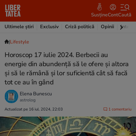
Susține
Cont
Caută
Ultimele știri
Exclusiv
Criză politică
Opinii
Intervi
|
Lifestyle
Horoscop 17 iulie 2024. Berbecii au
energie din abundență să le ofere și altora
și să le rămână și lor suficientă cât să facă
tot ce au în gând
Elena Bunescu
astrolog
Actualizat pe 16 iul. 2024, 22:03
1 comentariu