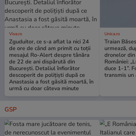
Viva.ro
Unica.ro
Zguduitor, ce s-a aflat la nici 24
Traian Băses
de ore de când am primit cu toții
urmează, du
mesajul Ro-Alert despre tânăra
dronelor din 
de 22 de ani dispărută din
României: „L
București. Detaliul înfiorător
duce 1-1”. F
descoperit de polițiști după ce
transmis un 
Anastasia a fost găsită moartă, în
urmă cu doar câteva minute
GSP