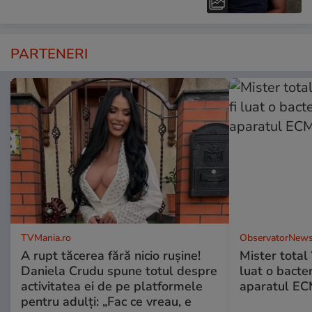
PARTENERI
TVMania.ro
ObservatorNews
A rupt tăcerea fără nicio rușine!
Mister total î
Daniela Crudu spune totul despre
luat o bacter
activitatea ei de pe platformele
aparatul ECM
pentru adulți: „Fac ce vreau, e