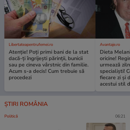
Libertateapentrufemei.ro
Avantaje.ro
Atenție! Poți primi bani de la stat
Dieta Melan
dacă-ți îngrijești părinții, bunicii
oricine! Regi
sau pe cineva vârstnic din familie.
urmează zilni
Acum s-a decis! Cum trebuie să
specialiști! 
procedezi
fiecare zi și 
acestui stil 
ȘTIRI ROMÂNIA
Politică
06:21