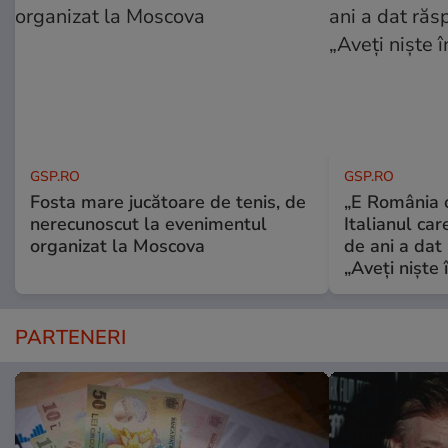
GSP.RO
GSP.RO
Fosta mare jucătoare de tenis, de
„E România o
nerecunoscut la evenimentul
Italianul car
organizat la Moscova
de ani a dat 
„Aveți niște î
PARTENERI