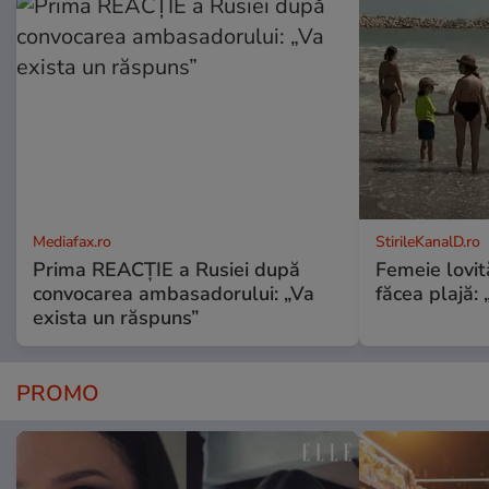
Mediafax.ro
StirileKanalD.ro
Prima REACȚIE a Rusiei după
Femeie lovit
convocarea ambasadorului: „Va
făcea plajă: „
exista un răspuns”
PROMO