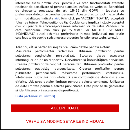
Marii câștigători ai legii
interesele si/sau profilul dvs., pentru a va oferi functionalitati aferente
salarizării unitare:
retelelor de socializare si pentru a analiza traficul pe website. Beneficiati
de drepturile prevazute de art. 15-22 din GDPR in legatura cu
parlamentarii. Lefuri mărite în
prelucrarea datelor cu caracter personal. Aceste drepturi pot fi exercitate
prin modalitatea indicata
aici
. Prin click pe “ACCEPT TOATE”, acceptati
următorii ani cu sume cuprinse
folosirea tuturor Tehnologiilor de tip Cookie, care implica inclusiv acceptul
în 5.000 și 7.000 de lei
dvs. cu privire la stocarea/accesarea informatiilor de catre Vendor-ii cu
care colaboram. Prin click pe “VREAU SA MODIFIC SETARILE
INDIVIDUAL” puteti schimba preferintele in mod individual, mai putin
cele legate de cookie strict necesare pentru functionarea website-ului.
Atât noi, cât și partenerii noștri prelucrăm datele pentru a oferi:
Politică
24 iul.
Măsurarea performanței reclamelor. Utilizarea profilurilor pentru
selectarea conținutului personalizat. Stocarea și/sau accesarea
informațiilor de pe un dispozitiv. Dezvoltarea și îmbunătățirea serviciilor.
Ciprian Ciucu, despre „bombele
Crearea profilurilor de conținut personalizat. Utilizarea profilurilor pentru
selectarea publicității personalizate. Crearea profilurilor pentru
bugetare” de 20 de ani de la
publicitate personalizată. Măsurarea performanței conținutului.
Primăria Capitalei: „Acoperi o
Înțelegerea publicului prin statistici sau combinații de date din surse
diferite. Utilizarea datelor limitate pentru a selecta conținutul. Utilizarea
gaură, apare alta”
de date limitate pentru a selecta publicitatea. Date precise de geolocație
și identificarea prin scanarea dispozitivului.
Listă parteneri (furnizori)
ACCEPT TOATE
PARTENERI
VREAU SA MODIFIC SETARILE INDIVIDUAL