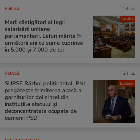
Politică
24 iul.
Analiză
Marii câștigători ai legii
salarizării unitare:
parlamentarii. Lefuri mărite în
următorii ani cu sume cuprinse
în 5.000 și 7.000 de lei
Politică
24 iul.
SURSE Război politic total. PNL
Exclusiv
pregătește trimiterea acasă a
garniturilor doi și trei din
instituțiile statului și
deconcentratele ocupate de
oamenii PSD