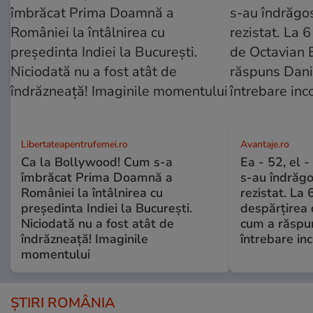
Libertateapentrufemei.ro
Avantaje.ro
Ca la Bollywood! Cum s-a
Ea - 52, el 
îmbrăcat Prima Doamnă a
s-au îndrăgos
României la întâlnirea cu
rezistat. La 
președinta Indiei la București.
despărțirea 
Niciodată nu a fost atât de
cum a răspu
îndrăzneață! Imaginile
întrebare i
momentului
ȘTIRI ROMÂNIA