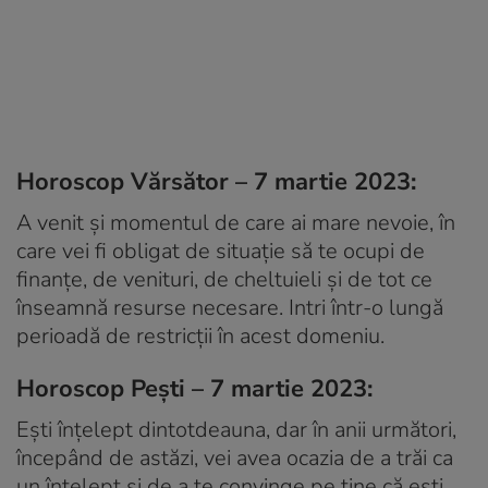
Horoscop Vărsător – 7 martie 2023:
A venit și momentul de care ai mare nevoie, în
care vei fi obligat de situație să te ocupi de
finanțe, de venituri, de cheltuieli și de tot ce
înseamnă resurse necesare. Intri într-o lungă
perioadă de restricții în acest domeniu.
Horoscop Pești – 7 martie 2023:
Ești înțelept dintotdeauna, dar în anii următori,
începând de astăzi, vei avea ocazia de a trăi ca
un înțelept și de a te convinge pe tine că ești