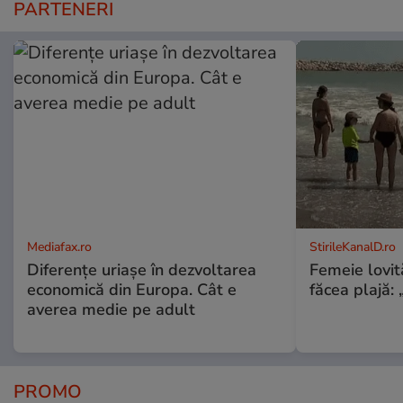
PARTENERI
Mediafax.ro
StirileKanalD.ro
Diferențe uriașe în dezvoltarea
Femeie lovit
economică din Europa. Cât e
făcea plajă: „
averea medie pe adult
PROMO