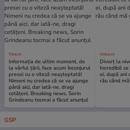
Viva.ro
Unica.ro
Informația de ultim moment, de
Divorț la nive
la vârful țării, face acum înconjurul
Incredibil ce
presei cu o viteză neașteptată!
ei, după ani 
Nimeni nu credea că se va ajunge
rău când mă
până aici, dar iată-ne, dragi
cetățeni. Breaking news, Sorin
Grindeanu tocmai a făcut anunțul
GSP