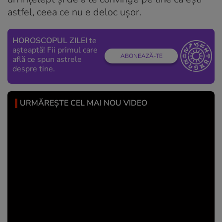
astfel, ceea ce nu e deloc ușor.
HOROSCOPUL ZILEI
te
așteaptă! Fii primul care
ABONEAZĂ-TE
află ce spun astrele
despre tine.
URMĂREȘTE CEL MAI NOU VIDEO