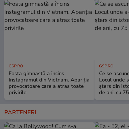
GSP.RO
GSP.RO
Fosta gimnastă a încins
Ce se ascund
Instagramul din Vietnam. Apariția
Locul unde s-
provocatoare care a atras toate
șters din ist
privirile
de ani, cu 7
PARTENERI