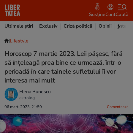
Susține
Cont
Caută
Ultimele știri
Exclusiv
Criză politică
Opinii
Intervi
|
Lifestyle
Horoscop 7 martie 2023. Leii pășesc, fără
să înțeleagă prea bine ce urmează, într-o
perioadă în care tainele sufletului îi vor
interesa mai mult
Elena Bunescu
astrolog
06 mart. 2023, 21:50
Comentează