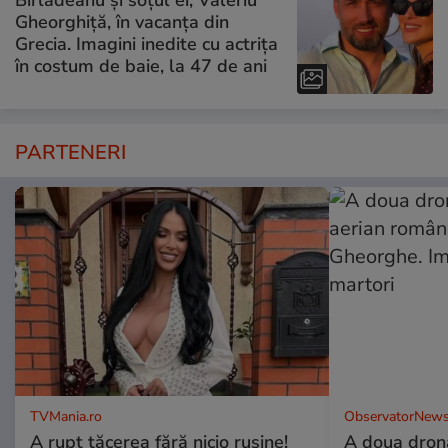
Bîrlădeanu și soțul ei, Valeriu
Gheorghiță, în vacanța din
Grecia. Imagini inedite cu actrița
în costum de baie, la 47 de ani
PARTENERI
TVMania.ro
ObservatorNews
A rupt tăcerea fără nicio rușine!
A doua dronă