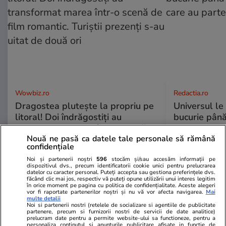
Wowbiz.ro
Redactia.ro
Dragostea plutește la propriu pe
Universul le
litoral! Doi îndrăgostiți au
bucurie până
transformat marea într-o scenă
care au part
de film romantic. Turiștii prezenți
Nouă ne pasă ca datele tale personale să rămână
confidențiale
s-au uitat de două ori
Noi și partenerii noștri
596
stocăm și/sau accesăm informații pe
dispozitivul dvs., precum identificatorii cookie unici pentru prelucrarea
datelor cu caracter personal. Puteți accepta sau gestiona preferințele dvs.
făcând clic mai jos, respectiv vă puteți opune utilizării unui interes legitim
POLITIC
în orice moment pe pagina cu politica de confidențialitate. Aceste alegeri
vor fi raportate partenerilor noștri și nu vă vor afecta navigarea.
Mai
multe detalii
Noi si partenerii nostri (retelele de socializare si agentiile de publicitate
Politică
24 iul.
partenere, precum si furnizorii nostri de servicii de date analitice)
prelucram date pentru a permite website-ului sa functioneze, pentru a
Analiză
personaliza continutul si anunturile publicitare afisate in functie de