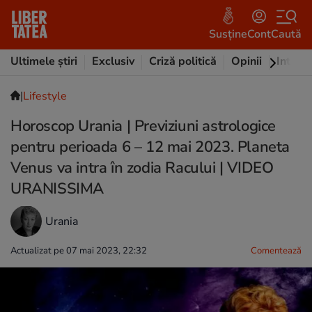
Susține
Cont
Caută
Ultimele știri
Exclusiv
Criză politică
Opinii
Intervi
|
Lifestyle
Horoscop Urania | Previziuni astrologice
pentru perioada 6 – 12 mai 2023. Planeta
Venus va intra în zodia Racului | VIDEO
URANISSIMA
Urania
Actualizat pe 07 mai 2023, 22:32
Comentează