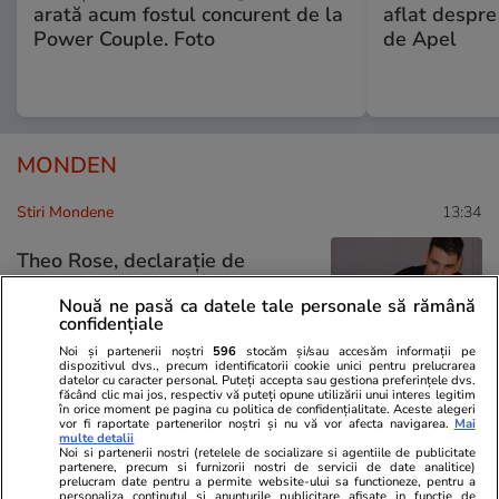
arată acum fostul concurent de la
aflat despre
Power Couple. Foto
de Apel
MONDEN
Stiri Mondene
13:34
Theo Rose, declarație de
dragoste pentru Anghel
Nouă ne pasă ca datele tale personale să rămână
Damian, de ziua lui: „Cel mai
confidențiale
tare mă bucură că ne-am
Noi și partenerii noștri
596
stocăm și/sau accesăm informații pe
potrivit noi”
dispozitivul dvs., precum identificatorii cookie unici pentru prelucrarea
datelor cu caracter personal. Puteți accepta sau gestiona preferințele dvs.
făcând clic mai jos, respectiv vă puteți opune utilizării unui interes legitim
în orice moment pe pagina cu politica de confidențialitate. Aceste alegeri
vor fi raportate partenerilor noștri și nu vă vor afecta navigarea.
Mai
multe detalii
Stiri Mondene
12:36
Noi si partenerii nostri (retelele de socializare si agentiile de publicitate
partenere, precum si furnizorii nostri de servicii de date analitice)
prelucram date pentru a permite website-ului sa functioneze, pentru a
personaliza continutul si anunturile publicitare afisate in functie de