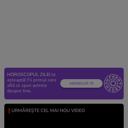
HOROSCOPUL ZILEI
te
așteaptă! Fii primul care
ABONEAZĂ-TE
află ce spun astrele
despre tine.
URMĂREȘTE CEL MAI NOU VIDEO