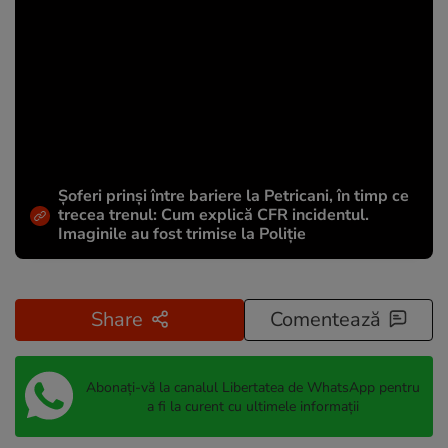
Șoferi prinși între bariere la Petricani, în timp ce
trecea trenul: Cum explică CFR incidentul.
Imaginile au fost trimise la Poliție
Share
Comentează
Abonați-vă la canalul Libertatea de WhatsApp pentru
a fi la curent cu ultimele informații