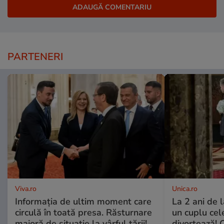
PARTENERI
Viva.ro
Unica.ro
Informația de ultim moment care
La 2 ani de 
circulă în toată presa. Răsturnare
un cuplu ce
majoră de situație la vârful țării!
divorțează! C