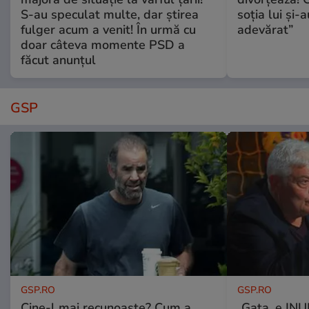
S-au speculat multe, dar știrea
soția lui și-
fulger acum a venit! În urmă cu
adevărat”
doar câteva momente PSD a
făcut anunțul
GSP
GSP.RO
GSP.RO
Cine-l mai recunoaște? Cum a
„Gata, e IN