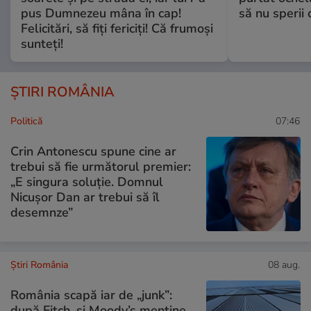
pus Dumnezeu mâna în cap!
să nu sperii c
Felicitări, să fiți fericiți! Că frumoși
sunteți!
ȘTIRI ROMÂNIA
Politică
07:46
Crin Antonescu spune cine ar
trebui să fie următorul premier:
„E singura soluție. Domnul
Nicușor Dan ar trebui să îl
desemnze”
Știri România
08 aug.
România scapă iar de „junk”:
după Fitch, și Moody’s menține