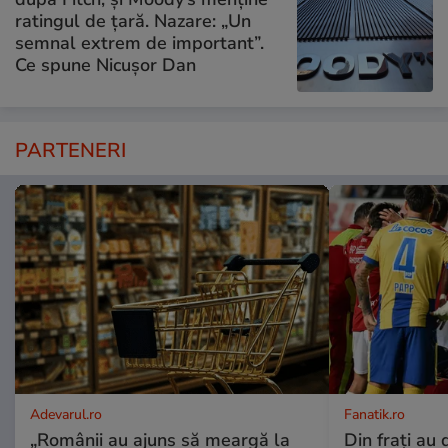
ratingul de țară. Nazare: „Un
semnal extrem de important”.
Ce spune Nicușor Dan
PARTENERI
Adevarul.ro
Fanatik.ro
„Românii au ajuns să meargă la
Din frați au 