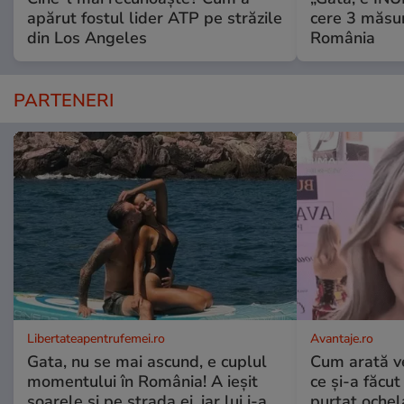
apărut fostul lider ATP pe străzile
cere 3 măsu
din Los Angeles
România
PARTENERI
Libertateapentrufemei.ro
Avantaje.ro
Gata, nu se mai ascund, e cuplul
Cum arată v
momentului în România! A ieșit
ce și-a făcut
soarele și pe strada ei, iar lui i-a
purtat ochel