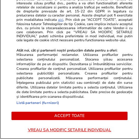
Cum arată Andreea Popescu la
interesele si/sau profilul dvs., pentru a va oferi functionalitati aferente
7 zile de la operațiile estetice:
retelelor de socializare si pentru a analiza traficul pe website. Beneficiati
de drepturile prevazute de art. 15-22 din GDPR in legatura cu
„Sunt extrem de umflată, am
prelucrarea datelor cu caracter personal. Aceste drepturi pot fi exercitate
prin modalitatea indicata
aici
. Prin click pe “ACCEPT TOATE”, acceptati
capul cât o minge, sunt vânătă”
folosirea tuturor Tehnologiilor de tip Cookie, care implica inclusiv acceptul
dvs. cu privire la stocarea/accesarea informatiilor de catre Vendor-ii cu
care colaboram. Prin click pe “VREAU SA MODIFIC SETARILE
INDIVIDUAL” puteti schimba preferintele in mod individual, mai putin
cele legate de cookie strict necesare pentru functionarea website-ului.
PARTENERI
Atât noi, cât și partenerii noștri prelucrăm datele pentru a oferi:
Măsurarea performanței reclamelor. Utilizarea profilurilor pentru
selectarea conținutului personalizat. Stocarea și/sau accesarea
informațiilor de pe un dispozitiv. Dezvoltarea și îmbunătățirea serviciilor.
Crearea profilurilor de conținut personalizat. Utilizarea profilurilor pentru
selectarea publicității personalizate. Crearea profilurilor pentru
publicitate personalizată. Măsurarea performanței conținutului.
Înțelegerea publicului prin statistici sau combinații de date din surse
diferite. Utilizarea datelor limitate pentru a selecta conținutul. Utilizarea
de date limitate pentru a selecta publicitatea. Date precise de geolocație
și identificarea prin scanarea dispozitivului.
Listă parteneri (furnizori)
ACCEPT TOATE
VREAU SA MODIFIC SETARILE INDIVIDUAL
TVMania.ro
ObservatorNews