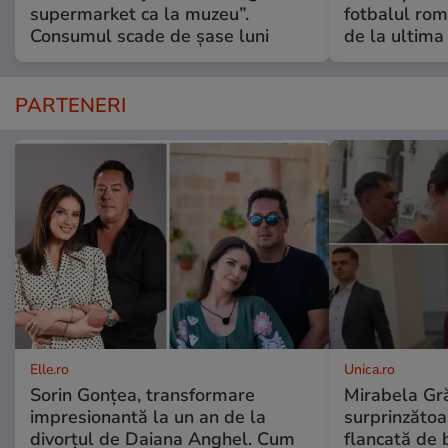
supermarket ca la muzeu”.
fotbalul rom
Consumul scade de șase luni
de la ultima
PARTENERI
Elle.ro
Unica.ro
Sorin Gonțea, transformare
Mirabela Gră
impresionantă la un an de la
surprinzătoar
divorțul de Daiana Anghel. Cum
flancată de 