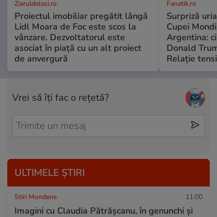
ZiaruldeIasi.ro
Fanatik.ro
Proiectul imobiliar pregătit lângă
Surpriză uria
Lidl Moara de Foc este scos la
Cupei Mondi
vânzare. Dezvoltatorul este
Argentina: c
asociat în piață cu un alt proiect
Donald Trump
de anvergură
Relație tensi
Vrei să îți fac o rețetă?
ULTIMELE ȘTIRI
Stiri Mondene
11:00
Imagini cu Claudia Pătrășcanu, în genunchi și