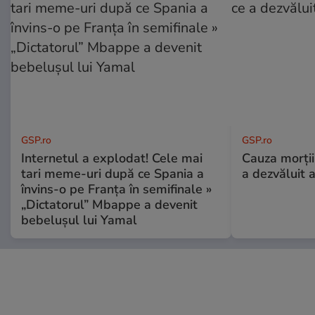
GSP.ro
GSP.ro
Internetul a explodat! Cele mai
Cauza morții
tari meme-uri după ce Spania a
a dezvăluit 
învins-o pe Franța în semifinale »
„Dictatorul” Mbappe a devenit
bebelușul lui Yamal