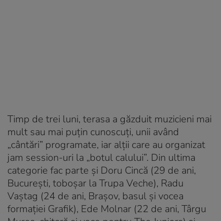
Timp de trei luni, terasa a găzduit muzicieni mai
mult sau mai puţin cunoscuţi, unii având
„cântări” programate, iar alţii care au organizat
jam session-uri la „botul calului”. Din ultima
categorie fac parte şi Doru Cincă (29 de ani,
Bucureşti, toboşar la Trupa Veche), Radu
Vaştag (24 de ani, Braşov, basul şi vocea
formaţiei Grafik), Ede Molnar (22 de ani, Târgu