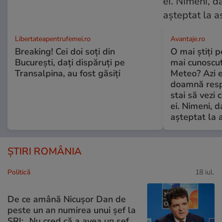
Libertateapentrufemei.ro
Avantaje.ro
Breaking! Cei doi soți din
O mai știți 
București, dați dispăruți pe
mai cunoscu
Transalpina, au fost găsiți
Meteo? Azi e
doamnă respe
stai să vezi 
ei. Nimeni, d
așteptat la 
ȘTIRI ROMÂNIA
Politică
18 iul.
De ce amână Nicușor Dan de
peste un an numirea unui șef la
SRI: „Nu cred că a avea un şef