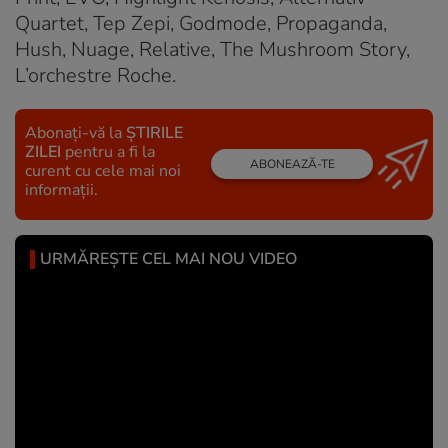
Quartet, Tep Zepi, Godmode, Propaganda,
Hush, Nuage, Relative, The Mushroom Story,
L’orchestre Roche.
Abonați-vă la
ȘTIRILE
ZILEI
pentru a fi la
ABONEAZĂ-TE
curent cu cele mai noi
informații.
URMĂREȘTE CEL MAI NOU VIDEO