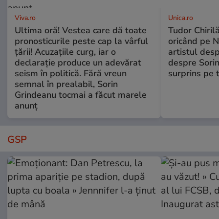
Viva.ro
Unica.ro
Ultima oră! Vestea care dă toate
Tudor Chiril
pronosticurile peste cap la vârful
oricând pe N
țării! Acuzațiile curg, iar o
artistul desp
declarație produce un adevărat
despre Sorin
seism în politică. Fără vreun
surprins pe 
semnal în prealabil, Sorin
Grindeanu tocmai a făcut marele
anunț
GSP