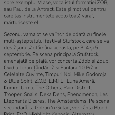
spre exemplu, Vlase, vocalistul formaţiei ZOB,
sau Paul de la Antract. Este şi motivul pentru
care las instrumentele acolo toată vara”,
mărturiseşte el.
Sezonul vamaiot se va închide odată cu finele
mult-aşteptatului festival Stufstock, care se va
desfăşura săptămâna aceasta, pe 3, 4 şi 5
septembrie. Pe scena principală Stufstock,
amenajată pe plajă, vor concerta Zdob şi Zdub,
Ovidiu Lipan Ţăndărică şi Fanfara 10 Prăjini,
Celelalte Cuvinte, Timpuri Noi, Mike Godoroja
& Blue Spirit, Z.O.B, E.M.I.L., Luna Amară,
Kumm, Urma, The Others, Rain District,
Trooper, Snails, Deka Dens, Phenomenon, Les
Elephants Bizares, The Amsterdams. Pe scena
secundară, la Goblin ‘n Gulag, vor cânta Blood
Print, EVO, Highlight Kenosis, Alternativ