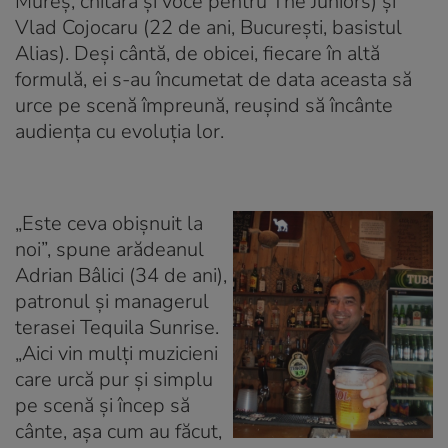
Mureş, chitară şi voce pentru The Juniors) şi
Vlad Cojocaru (22 de ani, Bucureşti, basistul
Alias). Deşi cântă, de obicei, fiecare în altă
formulă, ei s-au încumetat de data aceasta să
urce pe scenă împreună, reuşind să încânte
audienţa cu evoluţia lor.
„Este ceva obişnuit la
noi”, spune arădeanul
Adrian Bâlici (34 de ani),
patronul şi managerul
terasei Tequila Sunrise.
„Aici vin mulţi muzicieni
care urcă pur şi simplu
pe scenă şi încep să
cânte, aşa cum au făcut,