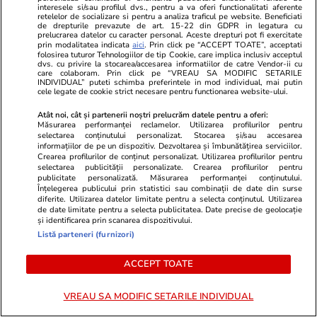
interesele si/sau profilul dvs., pentru a va oferi functionalitati aferente
retelelor de socializare si pentru a analiza traficul pe website. Beneficiati
Știri România
07:00
de drepturile prevazute de art. 15-22 din GDPR in legatura cu
prelucrarea datelor cu caracter personal. Aceste drepturi pot fi exercitate
prin modalitatea indicata
aici
. Prin click pe “ACCEPT TOATE”, acceptati
folosirea tuturor Tehnologiilor de tip Cookie, care implica inclusiv acceptul
dvs. cu privire la stocarea/accesarea informatiilor de catre Vendor-ii cu
Căprioarele captive ale lui
care colaboram. Prin click pe “VREAU SA MODIFIC SETARILE
INDIVIDUAL” puteti schimba preferintele in mod individual, mai putin
Viorel Paşca: „Şi dacă le laşi
cele legate de cookie strict necesare pentru functionarea website-ului.
libere, se întorc înapoi”
Atât noi, cât și partenerii noștri prelucrăm datele pentru a oferi:
Măsurarea performanței reclamelor. Utilizarea profilurilor pentru
selectarea conținutului personalizat. Stocarea și/sau accesarea
informațiilor de pe un dispozitiv. Dezvoltarea și îmbunătățirea serviciilor.
Crearea profilurilor de conținut personalizat. Utilizarea profilurilor pentru
selectarea publicității personalizate. Crearea profilurilor pentru
Știri România
18 iul.
publicitate personalizată. Măsurarea performanței conținutului.
Înțelegerea publicului prin statistici sau combinații de date din surse
Furtunile au făcut prăpăd în
diferite. Utilizarea datelor limitate pentru a selecta conținutul. Utilizarea
de date limitate pentru a selecta publicitatea. Date precise de geolocație
Maramureș: un acoperiș a fost
și identificarea prin scanarea dispozitivului.
smuls și aruncat în mijlocul
Listă parteneri (furnizori)
drumului, iar mai mulți copaci
ACCEPT TOATE
au fost doborâți la pământ
VREAU SA MODIFIC SETARILE INDIVIDUAL