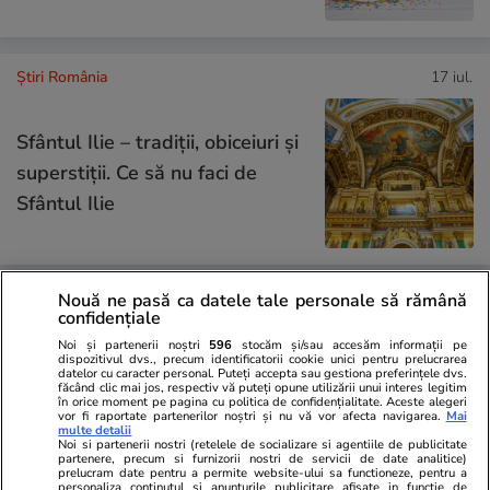
Știri România
17 iul.
Sfântul Ilie – tradiții, obiceiuri și
superstiții. Ce să nu faci de
Sfântul Ilie
Nouă ne pasă ca datele tale personale să rămână
Știri România
10:00
confidențiale
„Borna zero” a României,
Noi și partenerii noștri
596
stocăm și/sau accesăm informații pe
dispozitivul dvs., precum identificatorii cookie unici pentru prelucrarea
construită la Făgăraș cu fonduri
datelor cu caracter personal. Puteți accepta sau gestiona preferințele dvs.
făcând clic mai jos, respectiv vă puteți opune utilizării unui interes legitim
UE. Un catarg de 30 de metri va
în orice moment pe pagina cu politica de confidențialitate. Aceste alegeri
vor fi raportate partenerilor noștri și nu vă vor afecta navigarea.
Mai
marca centrul geografic exact
multe detalii
Noi si partenerii nostri (retelele de socializare si agentiile de publicitate
al țării
partenere, precum si furnizorii nostri de servicii de date analitice)
prelucram date pentru a permite website-ului sa functioneze, pentru a
personaliza continutul si anunturile publicitare afisate in functie de