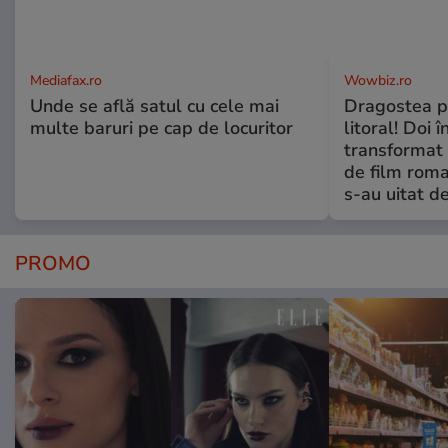
Mediafax.ro
Wowbiz.ro
Unde se află satul cu cele mai
Dragostea pl
multe baruri pe cap de locuritor
litoral! Doi 
transformat 
de film roman
s-au uitat d
PROMO