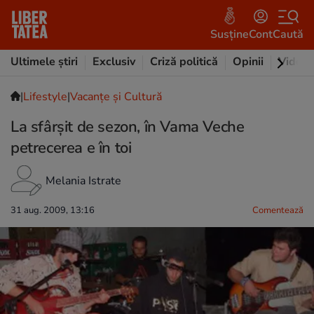
Susține
Cont
Caută
Ultimele știri
Exclusiv
Criză politică
Opinii
Video
|
Lifestyle
|
Vacanțe și Cultură
La sfârşit de sezon, în Vama Veche
petrecerea e în toi
Melania Istrate
31 aug. 2009, 13:16
Comentează