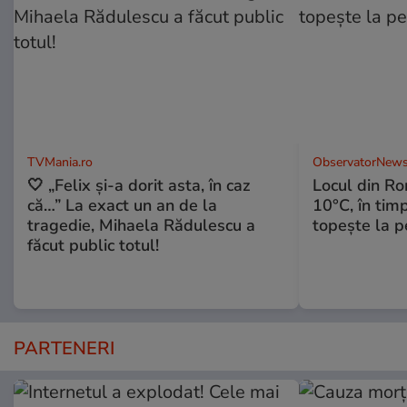
TVMania.ro
ObservatorNews
🤍 „Felix și-a dorit asta, în caz
Locul din R
că…” La exact un an de la
10°C, în timp
tragedie, Mihaela Rădulescu a
topeşte la 
făcut public totul!
PARTENERI