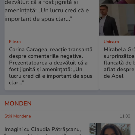
Elle.ro
Unica.ro
Corina Caragea, reacție tranșantă
Mirabela Gră
despre comentariile negative.
surprinzătoar
Prezentatoarea a dezvăluit că a
flancată de 
fost jignită și amenințată: „Un
aflat despre
lucru cred că e important de spus
de Apel
clar...”
MONDEN
Stiri Mondene
11:00
Imagini cu Claudia Pătrășcanu,