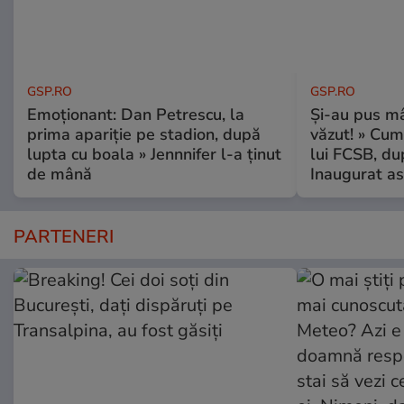
GSP.RO
GSP.RO
Emoționant: Dan Petrescu, la
Și-au pus mâ
prima apariție pe stadion, după
văzut! » Cum
lupta cu boala » Jennnifer l-a ținut
lui FCSB, du
de mână
Inaugurat as
PARTENERI