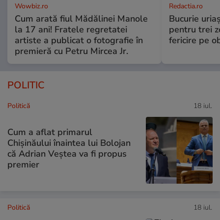
Wowbiz.ro
Redactia.ro
Cum arată fiul Mădălinei Manole
Bucurie uria
la 17 ani! Fratele regretatei
pentru trei z
artiste a publicat o fotografie în
fericire pe o
premieră cu Petru Mircea Jr.
POLITIC
Politică
18 iul.
Cum a aflat primarul
Chișinăului înaintea lui Bolojan
că Adrian Veștea va fi propus
premier
Politică
18 iul.