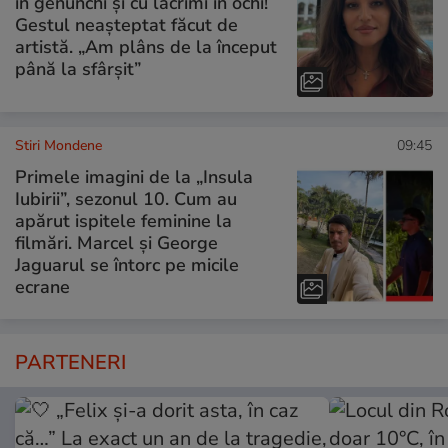
în genunchi și cu lacrimi în ochi!
Gestul neașteptat făcut de
artistă. „Am plâns de la început
până la sfârșit”
Stiri Mondene
09:45
Primele imagini de la „Insula
Iubirii”, sezonul 10. Cum au
apărut ispitele feminine la
filmări. Marcel și George
Jaguarul se întorc pe micile
ecrane
PARTENERI