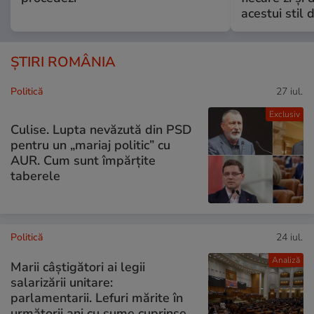
acestui stil 
ȘTIRI ROMÂNIA
Politică
27 iul.
Exclusiv
Culise. Lupta nevăzută din PSD
pentru un „mariaj politic” cu
AUR. Cum sunt împărțite
taberele
Politică
24 iul.
Analiză
Marii câștigători ai legii
salarizării unitare:
parlamentarii. Lefuri mărite în
următorii ani cu sume cuprinse