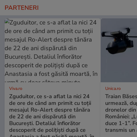
PARTENERI
Viva.ro
Unica.ro
Zguduitor, ce s-a aflat la nici 24
Traian Băses
de ore de când am primit cu toții
urmează, du
mesajul Ro-Alert despre tânăra
dronelor din 
de 22 de ani dispărută din
României: „L
București. Detaliul înfiorător
duce 1-1”. F
descoperit de polițiști după ce
transmis un 
Anastasia a fost găsită moartă, în