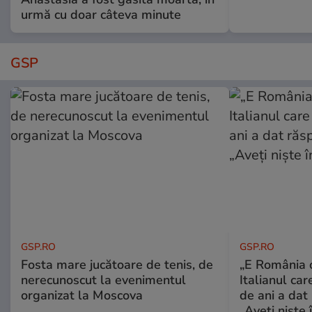
urmă cu doar câteva minute
GSP
GSP.RO
GSP.RO
Fosta mare jucătoare de tenis, de
„E România o
nerecunoscut la evenimentul
Italianul car
organizat la Moscova
de ani a dat 
„Aveți niște î