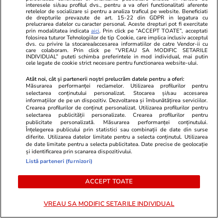
interesele si/sau profilul dvs., pentru a va oferi functionalitati aferente
retelelor de socializare si pentru a analiza traficul pe website. Beneficiati
de drepturile prevazute de art. 15-22 din GDPR in legatura cu
prelucrarea datelor cu caracter personal. Aceste drepturi pot fi exercitate
prin modalitatea indicata
aici
. Prin click pe “ACCEPT TOATE”, acceptati
folosirea tuturor Tehnologiilor de tip Cookie, care implica inclusiv acceptul
dvs. cu privire la stocarea/accesarea informatiilor de catre Vendor-ii cu
care colaboram. Prin click pe “VREAU SA MODIFIC SETARILE
INDIVIDUAL” puteti schimba preferintele in mod individual, mai putin
cele legate de cookie strict necesare pentru functionarea website-ului.
GSP.ro
GSP.ro
Atât noi, cât și partenerii noștri prelucrăm datele pentru a oferi:
Măsurarea performanței reclamelor. Utilizarea profilurilor pentru
Fosta mare jucătoare de tenis, de
Fostul fotba
selectarea conținutului personalizat. Stocarea și/sau accesarea
nerecunoscut la evenimentul
de fraudă cu 
informațiilor de pe un dispozitiv. Dezvoltarea și îmbunătățirea serviciilor.
Crearea profilurilor de conținut personalizat. Utilizarea profilurilor pentru
organizat la Moscova
Profit de 3,
selectarea publicității personalizate. Crearea profilurilor pentru
publicitate personalizată. Măsurarea performanței conținutului.
Înțelegerea publicului prin statistici sau combinații de date din surse
diferite. Utilizarea datelor limitate pentru a selecta conținutul. Utilizarea
de date limitate pentru a selecta publicitatea. Date precise de geolocație
și identificarea prin scanarea dispozitivului.
Listă parteneri (furnizori)
ACCEPT TOATE
VREAU SA MODIFIC SETARILE INDIVIDUAL