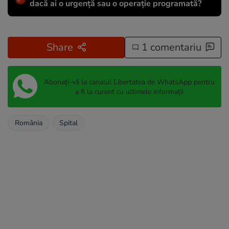
dacă ai o urgență sau o operație programată?
Share
1 comentariu
Abonați-vă la canalul Libertatea de WhatsApp pentru
a fi la curent cu ultimele informații
România
Spital