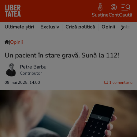
Susține
Cont
Caută
Ultimele știri
Exclusiv
Criză politică
Opinii
Intervi
|
Opinii
Un pacient în stare gravă. Sună la 112!
Petre Barbu
Contributor
09 mai 2025, 14:00
1 comentariu