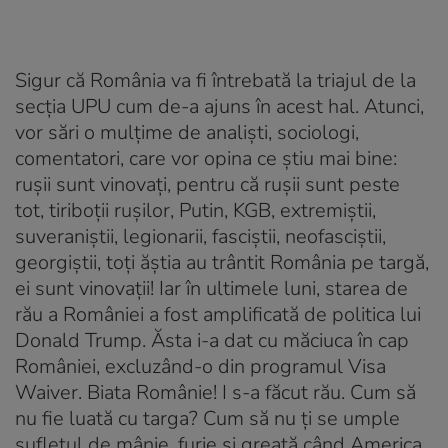
Sigur că România va fi întrebată la triajul de la
secția UPU cum de-a ajuns în acest hal. Atunci,
vor sări o mulțime de analiști, sociologi,
comentatori, care vor opina ce știu mai bine:
rușii sunt vinovați, pentru că rușii sunt peste
tot, tiriboții rușilor, Putin, KGB, extremiștii,
suveraniștii, legionarii, fasciștii, neofasciștii,
georgiștii, toți ăștia au trântit România pe targă,
ei sunt vinovații! Iar în ultimele luni, starea de
rău a României a fost amplificată de politica lui
Donald Trump. Ăsta i-a dat cu măciuca în cap
României, excluzând-o din programul Visa
Waiver. Biata Românie! I s-a făcut rău. Cum să
nu fie luată cu targa? Cum să nu ți se umple
sufletul de mânie, furie și greață când America