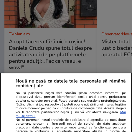
TVMania.ro
ObservatorNews
A rupt tăcerea fără nicio rușine!
Mister total î
Daniela Crudu spune totul despre
luat o bacter
activitatea ei de pe platformele
aparatul ECM
pentru adulți: „Fac ce vreau, e
wow!”
Nouă ne pasă ca datele tale personale să rămână
confidențiale
Noi și partenerii noștri
596
stocăm și/sau accesăm informații pe
dispozitivul dvs., precum identificatorii cookie unici pentru prelucrarea
PARTENERI
datelor cu caracter personal. Puteți accepta sau gestiona preferințele dvs.
făcând clic mai jos, respectiv vă puteți opune utilizării unui interes legitim
în orice moment pe pagina cu politica de confidențialitate. Aceste alegeri
vor fi raportate partenerilor noștri și nu vă vor afecta navigarea.
Mai
multe detalii
Noi si partenerii nostri (retelele de socializare si agentiile de publicitate
partenere, precum si furnizorii nostri de servicii de date analitice)
prelucram date pentru a permite website-ului sa functioneze, pentru a
personaliza continutul si anunturile publicitare afisate in functie de