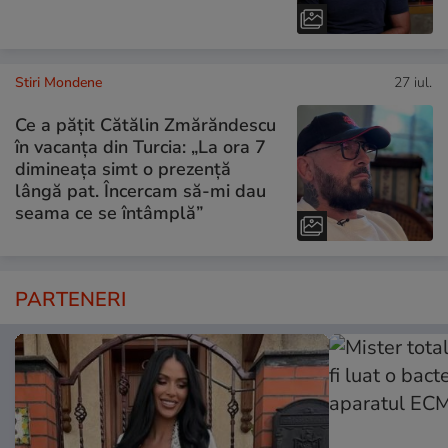
Stiri Mondene
27 iul.
Ce a pățit Cătălin Zmărăndescu
în vacanța din Turcia: „La ora 7
dimineața simt o prezență
lângă pat. Încercam să-mi dau
seama ce se întâmplă”
PARTENERI