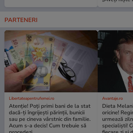
PARTENERI
Libertateapentrufemei.ro
Avantaje.ro
Atenție! Poți primi bani de la stat
Dieta Melan
dacă-ți îngrijești părinții, bunicii
oricine! Regi
sau pe cineva vârstnic din familie.
urmează zilni
Acum s-a decis! Cum trebuie să
specialiști! 
procedezi
fiecare zi și 