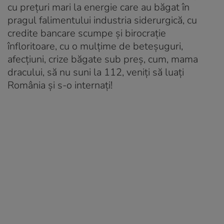
cu prețuri mari la energie care au băgat în
pragul falimentului industria siderurgică, cu
credite bancare scumpe și birocrație
înfloritoare, cu o mulțime de beteșuguri,
afecțiuni, crize băgate sub preș, cum, mama
dracului, să nu suni la 112, veniți să luați
România și s-o internați!