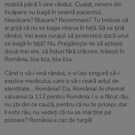
mobilă până îi vine rândul. Ciudat, nimeni din
încăpere nu bagă în seamă pacientul.
Nepăsare? Blazare? Resemnare? Tu trebuie să
ai grijă să nu se bage cineva în față. Să se țină
rândul. Vei avea curajul să protestezi dacă unul
se bagă în față? Nu. Pregătește-te să aștepți
două-trei ore, să înduri fără crâcnire, trăiești în
România, bla-bla, bla-bla.
Când o să-i vină rândul, s-o lași singură să-i
explice medicului, care o să-i ceară actul de
identitate… România? Da, România! Ai chemat
salvarea la 112 pentru România. I s-a făcut rău,
nu știi din ce cauză, pentru că nu te pricepi, dar
îi este rău, nu vedeți că nu se mai ține pe
picioare? România e caz de targă!