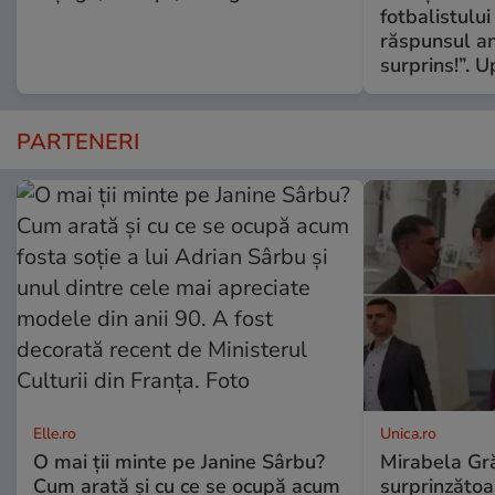
fotbalistului
răspunsul an
surprins!”. 
PARTENERI
Elle.ro
Unica.ro
O mai ții minte pe Janine Sârbu?
Mirabela Gră
Cum arată și cu ce se ocupă acum
surprinzătoar