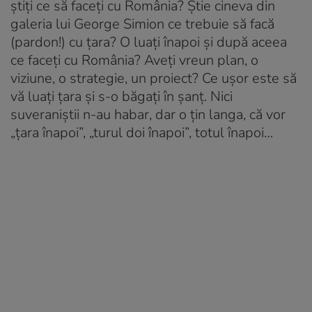
știți ce să faceți cu România? Știe cineva din
galeria lui George Simion ce trebuie să facă
(pardon!) cu țara? O luați înapoi și după aceea
ce faceți cu România? Aveți vreun plan, o
viziune, o strategie, un proiect? Ce ușor este să
vă luați țara și s-o băgați în șanț. Nici
suveraniștii n-au habar, dar o țin langa, că vor
„țara înapoi”, „turul doi înapoi”, totul înapoi…