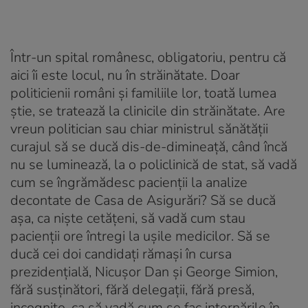
Într-un spital românesc, obligatoriu, pentru că
aici îi este locul, nu în străinătate. Doar
politicienii români și familiile lor, toată lumea
știe, se tratează la clinicile din străinătate. Are
vreun politician sau chiar ministrul sănătății
curajul să se ducă dis-de-dimineață, când încă
nu se luminează, la o policlinică de stat, să vadă
cum se îngrămădesc pacienții la analize
decontate de Casa de Asigurări? Să se ducă
așa, ca niște cetățeni, să vadă cum stau
pacienții ore întregi la ușile medicilor. Să se
ducă cei doi candidați rămași în cursa
prezidențială, Nicușor Dan și George Simion,
fără susținători, fără delegații, fără presă,
incognito, ca să vadă cum se fac internările în