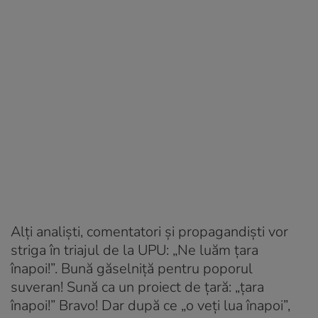
Alți analiști, comentatori și propagandiști vor
striga în triajul de la UPU: „Ne luăm țara
înapoi!”. Bună găselniță pentru poporul
suveran! Sună ca un proiect de țară: „țara
înapoi!” Bravo! Dar după ce „o veți lua înapoi”,