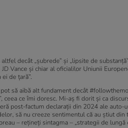
altfel decât „șubrede” și „lipsite de substanță”.
 JD Vance și chiar al oficialilor Uniunii Europen
ei de țară”.
nu pot să aibă alt fundament decât #followthem
, ceea ce îmi doresc. Mi-aș fi dorit și ca discur
operă post-factum declarații din 2024 ale auto-u
idelor, să nu creeze sentimentul că au știut din 
doreau – rețineți sintagma – „strategii de lungă 