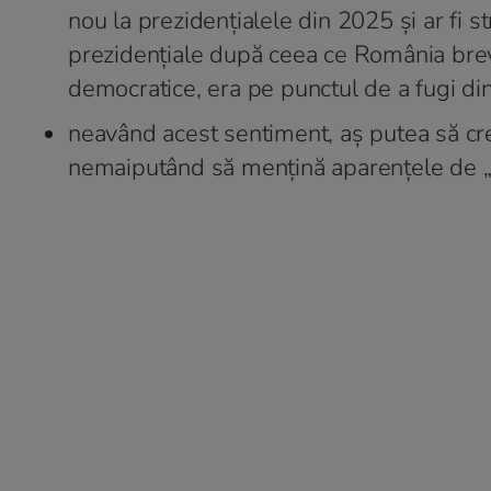
nou la prezidențialele din 2025 și ar fi 
prezidențiale după ceea ce România breve
democratice, era pe punctul de a fugi din
neavând acest sentiment, aș putea să cred
nemaiputând să mențină aparențele de „s