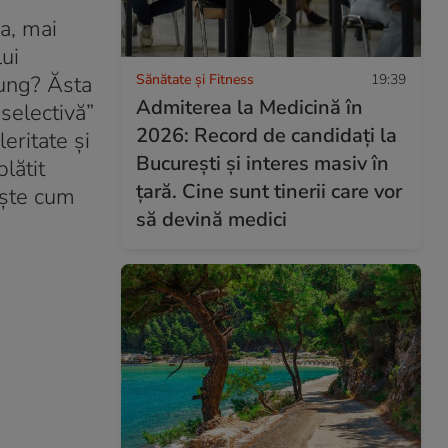
ra, mai
lui
Sănătate și Fitness
19:39
jung? Ăsta
Admiterea la Medicină în
 selectivă”
2026: Record de candidați la
eritate și
București și interes masiv în
lătit
țară. Cine sunt tinerii care vor
ește cum
să devină medici