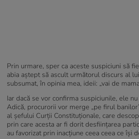
Prin urmare, sper ca aceste suspiciuni să fie 
abia aștept să ascult următorul discurs al lui
subsumat, în opinia mea, ideii: „vai de mama 
Iar dacă se vor confirma suspiciunile, ele 
Adică, procurorii vor merge „pe firul banilor”
al șefului Curții Constituționale, care desc
prin care acesta ar fi dorit desființarea part
au favorizat prin inacțiune ceea ceea ce își 