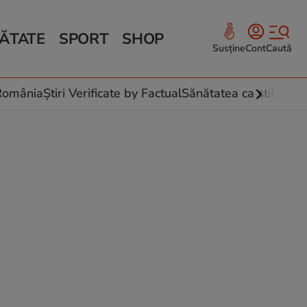
ĂTATE
SPORT
SHOP
Susține
Cont
Caută
Sănătate și Fitness
ce
 culinare
-România
Știri Verificate by Factual
Sănătatea ca stil de vi
 și legume
rea plantelor