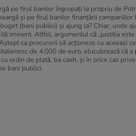
gă pe firul banilor îngropați la propriu de Pot
eargă și pe firul banilor finanțării campaniilor 
 buget (bani publici) și ajung la? Chiar, unde a
tă iminent. Altfel, argumentul că „justiția este
ștept ca procurorii să acționeze cu aceeași cel
c italienesc de 4.000 de euro, elucubrează că a p
cu ordin de plată, ba cash, și în orice caz priv
pe bani publici.