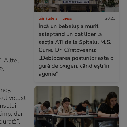
Sănătate și Fitness
20:20
Încă un bebeluș a murit
așteptând un pat liber la
secția ATI de la Spitalul M.S.
Curie. Dr. Cîrstoveanu:
„Deblocarea posturilor este o
 Altfel,
gură de oxigen, când ești în
e,
agonie”
oney.
sul vetust
nsului
timp, dar
durată”.