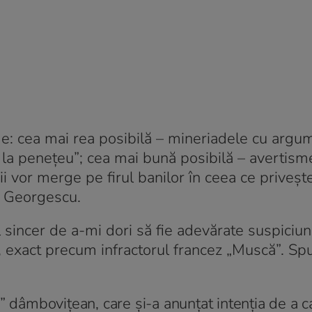
e: cea mai rea posibilă – mineriadele cu argu
 la penețeu”; cea mai bună posibilă – avertisme
ii vor merge pe firul banilor în ceea ce priveșt
n Georgescu.
 sincer de a-mi dori să fie adevărate suspiciun
c, exact precum infractorul francez „Muscă”. Sp
” dâmbovițean, care și-a anunțat intenția de a 