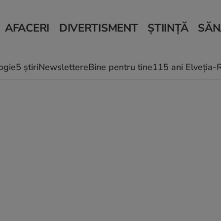
AFACERI
DIVERTISMENT
ȘTIINȚĂ
SĂN
Bani și Afaceri
Monden
Știri Știință
Știri 
Auto
Horoscop
Schimbări climati
Relații
Locuri de muncă
Muzică și Filme
Rețete
ogie
5 știri
Newslettere
Bine pentru tine
115 ani Elveția
Imobiliare.ro
Vacanțe și Cultură
Fructe
eJobs.ro
Îngriji