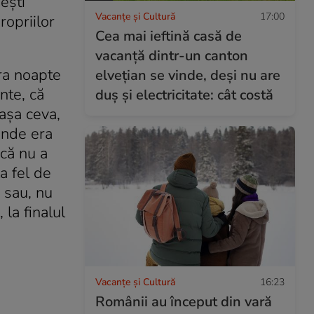
eşti
Vacanțe și Cultură
17:00
ropriilor
Cea mai ieftină casă de
vacanță dintr-un canton
ra noapte
elvețian se vinde, deși nu are
nte, că
duș și electricitate: cât costă
 aşa ceva,
unde era
ncă nu a
la fel de
 sau, nu
 la finalul
Vacanțe și Cultură
16:23
Românii au început din vară