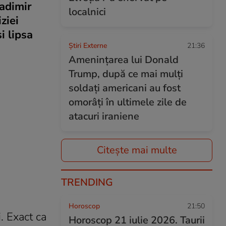
ladimir
localnici
ziei
i lipsa
Știri Externe
21:36
Amenințarea lui Donald
Trump, după ce mai mulți
soldați americani au fost
omorâți în ultimele zile de
atacuri iraniene
Citește mai multe
TRENDING
Horoscop
21:50
. Exact ca
Horoscop 21 iulie 2026. Taurii