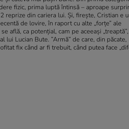
dere fizic, prima luptă întinsă – aproape surpri
2 reprize din cariera lui. Şi, fireşte, Cristian e
ecentă de lovire, în raport cu alte „forţe” ale
 se află, ca potenţial, cam pe aceeaşi „treaptă”,
, al lui Lucian Bute. ”Armă” de care, din păcate,
fitat fix când ar fi trebuit, când putea face „dif