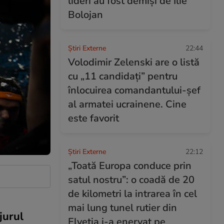
lideri au fost demiși de Ilie
Bolojan
Știri Externe
22:44
Volodimir Zelenski are o listă
cu „11 candidați” pentru
înlocuirea comandantului-șef
al armatei ucrainene. Cine
este favorit
Știri Externe
22:12
„Toată Europa conduce prin
satul nostru”: o coadă de 20
de kilometri la intrarea în cel
mai lung tunel rutier din
jurul
Elveția i-a enervat pe