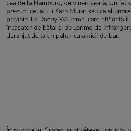
cea de la Hamburg, de vineri seară. Un fel 
precum cel al lui Karo Murat sau ca al unora 
britanicului Danny Williams, care altădată î
încasator de bătăi şi de „prime de înfrângere
deranjat de la un pahar cu amicii de bar.
În privinţa lui Ciocan, sunt câteva lucruri b