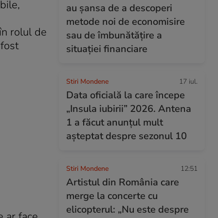
bile,
au șansa de a descoperi
metode noi de economisire
în rolul de
sau de îmbunătățire a
 fost
situației financiare
Stiri Mondene
17 iul.
Data oficială la care începe
„Insula iubirii” 2026. Antena
1 a făcut anunțul mult
așteptat despre sezonul 10
Stiri Mondene
12:51
Artistul din România care
merge la concerte cu
elicopterul: „Nu este despre
e ar face