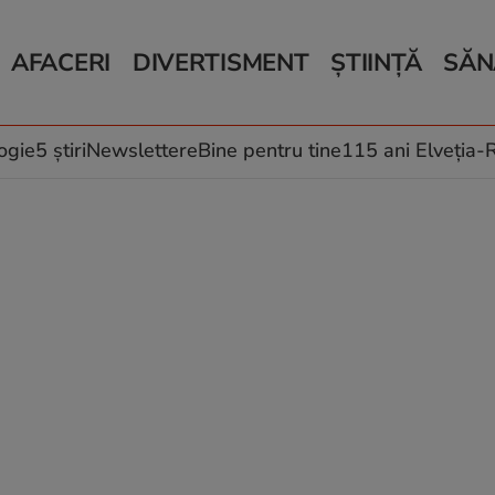
AFACERI
DIVERTISMENT
ȘTIINȚĂ
SĂN
Bani și Afaceri
Monden
Știri Știință
Știri 
Auto
Horoscop
Schimbări climati
Relații
Locuri de muncă
Muzică și Filme
Rețete
ogie
5 știri
Newslettere
Bine pentru tine
115 ani Elveția
Imobiliare.ro
Vacanțe și Cultură
Fructe
eJobs.ro
Îngriji