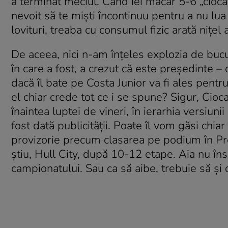
a terminat meciul. Când iei măcar 5-6 „ciocane
nevoit să te mişti încontinuu pentru a nu lua 
lovituri, treaba cu consumul fizic arată niţel a
De aceea, nici n-am înţeles explozia de bu
în care a fost, a crezut că este preşedinte – d
dacă îl bate pe Costa Junior va fi ales pentr
el chiar crede tot ce i se spune? Sigur, Cio
înaintea luptei de vineri, în ierarhia versiun
fost dată publicităţii. Poate îl vom găsi chia
provizorie precum clasarea pe podium în P
ştiu, Hull City, după 10-12 etape. Aia nu înse
campionatului. Sau ca să aibe, trebuie să ş