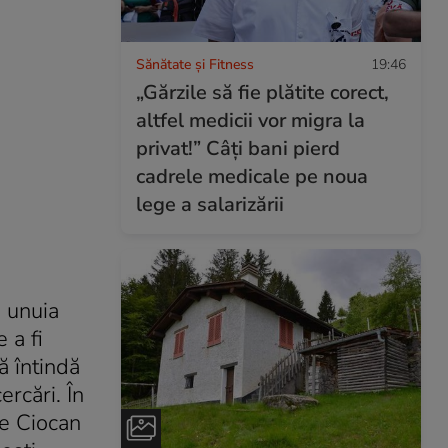
Sănătate și Fitness
19:46
„Gărzile să fie plătite corect,
altfel medicii vor migra la
privat!” Câți bani pierd
cadrele medicale pe noua
lege a salarizării
a unuia
 a fi
ă întindă
ercări. În
re Ciocan