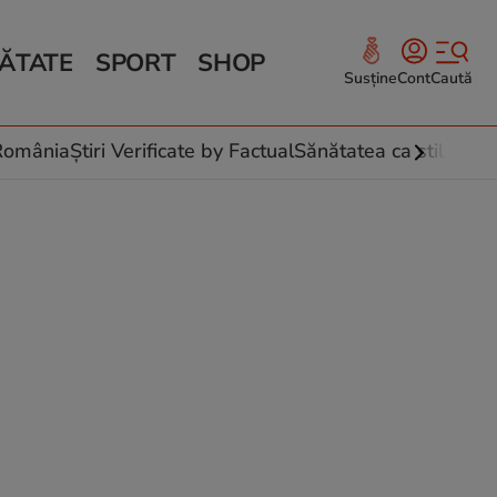
ĂTATE
SPORT
SHOP
Susține
Cont
Caută
Sănătate și Fitness
ce
 culinare
-România
Știri Verificate by Factual
Sănătatea ca stil de vi
 și legume
rea plantelor