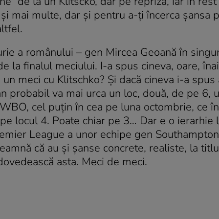
” de la un Klitscko, dar pe repriză, iar în rest 
şi mai multe, dar şi pentru a-ţi încerca şansa p
ltfel.
curie a românului – gen Mircea Geoană în singu
e la finalul meciului. I-a spus cineva, oare, înai
u un meci cu Klitschko? Şi dacă cineva i-a spus
can probabil va mai urca un loc, două, de pe 6, 
ii WBO, cel puţin în cea pe luna octombrie, ce î
r pe locul 4. Poate chiar pe 3… Dar e o ierarhie 
remier League a unor echipe gen Southampton
amnă că au şi şanse concrete, realiste, la titlu,
i dovedească asta. Meci de meci.