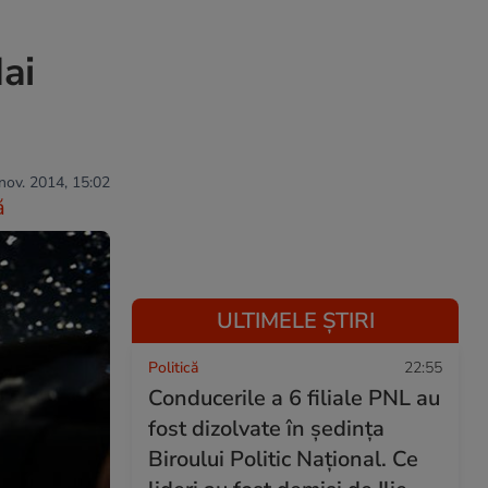
ai
 nov. 2014, 15:02
ă
ULTIMELE ȘTIRI
Politică
22:55
Conducerile a 6 filiale PNL au
fost dizolvate în ședința
Biroului Politic Național. Ce