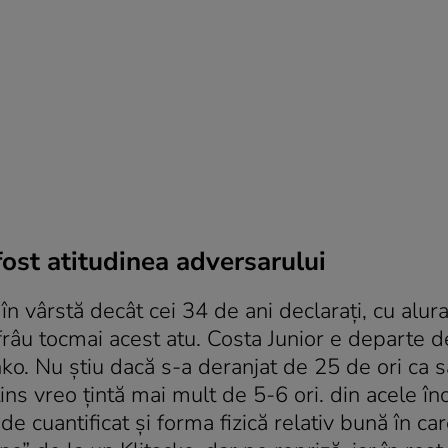
fost atitudinea adversarului
în vârstă decât cei 34 de ani declaraţi, cu alur
n frâu tocmai acest atu. Costa Junior e departe de
chko. Nu ştiu dacă s-a deranjat de 25 de ori ca s
ins vreo ţintă mai mult de 5-6 ori. din acele înc
 de cuantificat şi forma fizică relativ bună în ca