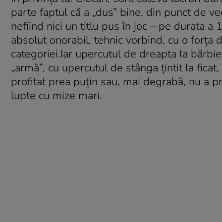
parte faptul că a „dus” bine, din punct de ve
nefiind nici un titlu pus în joc – pe durata a 1
absolut onorabil, tehnic vorbind, cu o forţa d
categoriei.Iar upercutul de dreapta la bărbie
„armă”, cu upercutul de stânga ţintit la ficat
profitat prea puţin sau, mai degrabă, nu a pro
lupte cu mize mari.