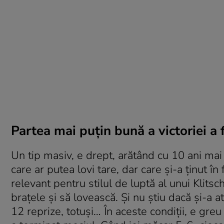
Partea mai puţin bună a victoriei a 
Un tip masiv, e drept, arătând cu 10 ani mai 
care ar putea lovi tare, dar care şi-a ţinut î
relevant pentru stilul de luptă al unui Klits
braţele şi să lovească. Şi nu ştiu dacă şi-a at
12 reprize, totuşi… În aceste condiţii, e greu