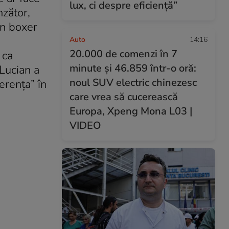
lux, ci despre eficiență”
nzător,
 un boxer
Auto
14:16
20.000 de comenzi în 7
 ca
minute și 46.859 într-o oră:
 Lucian a
noul SUV electric chinezesc
erenţa” în
care vrea să cucerească
Europa, Xpeng Mona L03 |
VIDEO