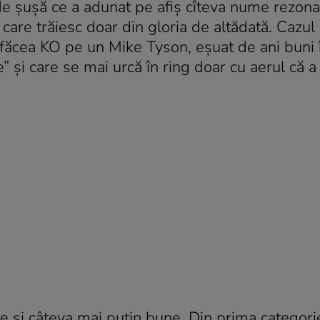
de şuşă ce a adunat pe afiş cîteva nume rezona
care trăiesc doar din gloria de altădată. Cazul
l făcea KO pe un Mike Tyson, eşuat de ani buni 
” şi care se mai urcă în ring doar cu aerul că a
une şi câteva mai puţin bune. Din prima categori