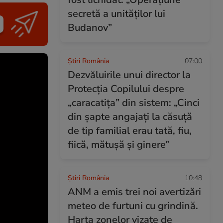
secretă a unităților lui
Budanov”
Știri România
07:00
Dezvăluirile unui director la
Protecția Copilului despre
„caracatița” din sistem: „Cinci
din șapte angajați la căsuță
de tip familial erau tată, fiu,
fiică, mătușă și ginere”
Știri România
10:48
ANM a emis trei noi avertizări
meteo de furtuni cu grindină.
Harta zonelor vizate de