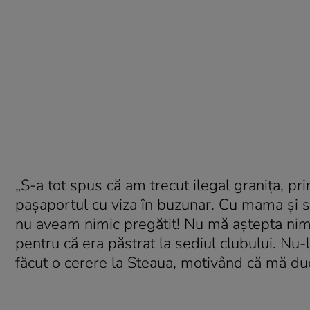
„S-a tot spus că am trecut ilegal graniţa, pr
paşaportul cu viza în buzunar. Cu mama şi sor
nu aveam nimic pregătit! Nu mă aştepta nime
pentru că era păstrat la sediul clubului. N
făcut o cerere la Steaua, motivând că mă duc