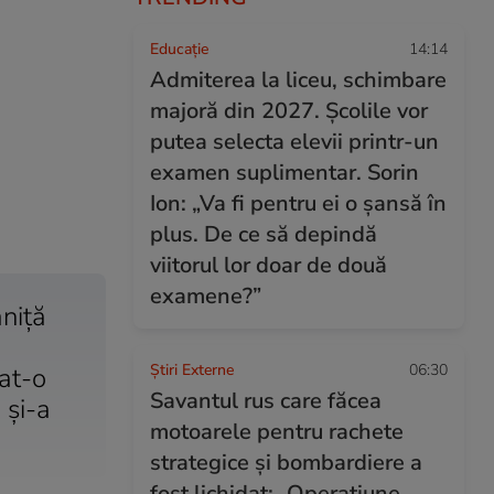
Educație
14:14
Admiterea la liceu, schimbare
majoră din 2027. Școlile vor
putea selecta elevii printr-un
examen suplimentar. Sorin
Ion: „Va fi pentru ei o șansă în
plus. De ce să depindă
viitorul lor doar de două
examene?”
aniţă
Știri Externe
06:30
mat-o
Savantul rus care făcea
 şi-a
motoarele pentru rachete
strategice și bombardiere a
fost lichidat: „Operațiune