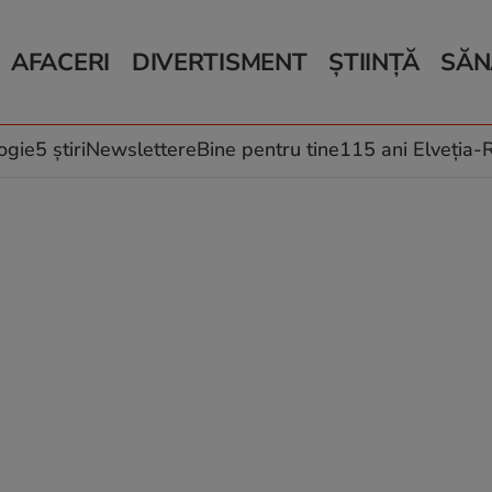
AFACERI
DIVERTISMENT
ȘTIINȚĂ
SĂN
Bani și Afaceri
Monden
Știri Știință
Știri 
Auto
Horoscop
Schimbări climati
Relații
Locuri de muncă
Muzică și Filme
Rețete
ogie
5 știri
Newslettere
Bine pentru tine
115 ani Elveția
Imobiliare.ro
Vacanțe și Cultură
Fructe
eJobs.ro
Îngriji