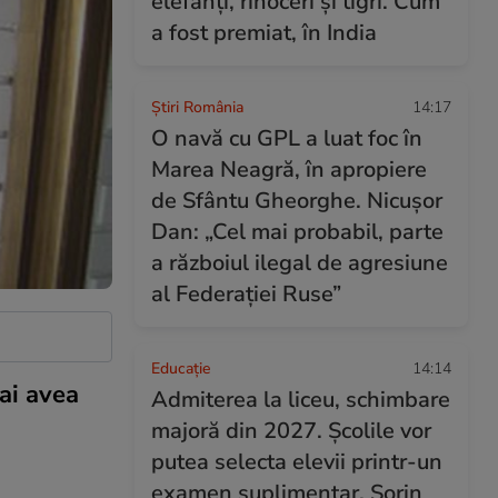
elefanți, rinoceri și tigri. Cum
a fost premiat, în India
Știri România
14:17
O navă cu GPL a luat foc în
Marea Neagră, în apropiere
de Sfântu Gheorghe. Nicușor
Dan: „Cel mai probabil, parte
a războiul ilegal de agresiune
al Federației Ruse”
Educație
14:14
ai avea
Admiterea la liceu, schimbare
majoră din 2027. Școlile vor
putea selecta elevii printr-un
examen suplimentar. Sorin