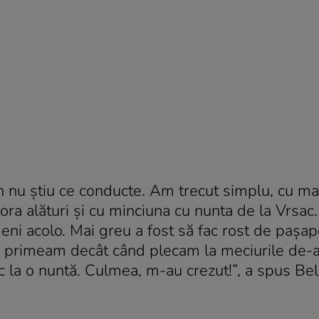
in nu ştiu ce conducte. Am trecut simplu, cu ma
a alături şi cu minciuna cu nunta de la Vrsac. 
ni acolo. Mai greu a fost să fac rost de paşap
u-l primeam decât când plecam la meciurile de-
 la o nuntă. Culmea, m-au crezut!”, a spus Bel