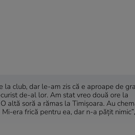
e la club, dar le-am zis că e aproape de gr
securist de-al lor. Am stat vreo două ore la
t! O altă soră a rămas la Timişoara. Au che
 Mi-era frică pentru ea, dar n-a păţit nimic”,