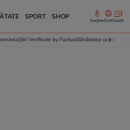
ĂTATE
SPORT
SHOP
Susține
Cont
Caută
Sănătate și Fitness
ce
 culinare
-România
Știri Verificate by Factual
Sănătatea ca stil de vi
 și legume
rea plantelor