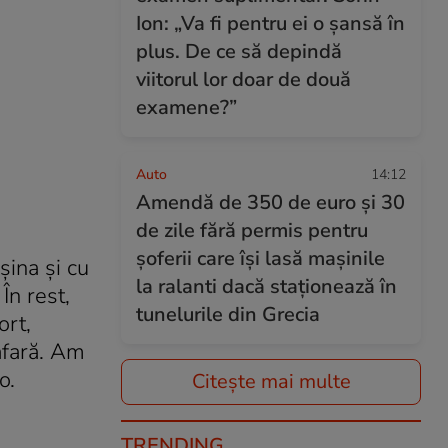
Ion: „Va fi pentru ei o șansă în
plus. De ce să depindă
viitorul lor doar de două
examene?”
Auto
14:12
Amendă de 350 de euro și 30
de zile fără permis pentru
șoferii care își lasă mașinile
şina şi cu
la ralanti dacă staționează în
În rest,
tunelurile din Grecia
ort,
afară. Am
o.
Citește mai multe
TRENDING