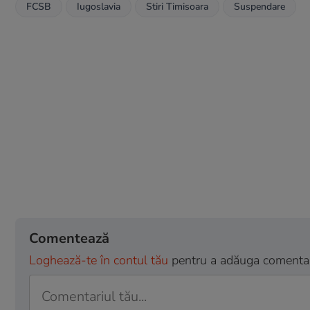
FCSB
Iugoslavia
Stiri Timisoara
Suspendare
Comentează
Loghează-te în contul tău
pentru a adăuga comentarii