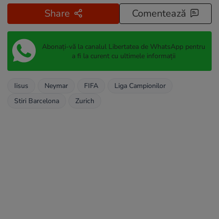
Share
Comentează
Abonați-vă la canalul Libertatea de WhatsApp pentru
a fi la curent cu ultimele informații
Iisus
Neymar
FIFA
Liga Campionilor
Stiri Barcelona
Zurich