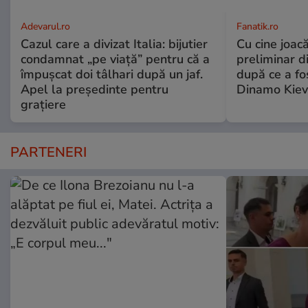
Adevarul.ro
Fanatik.ro
Cazul care a divizat Italia: bijutier
Cu cine joacă
condamnat „pe viață” pentru că a
preliminar d
împușcat doi tâlhari după un jaf.
după ce a fo
Apel la președinte pentru
Dinamo Kiev
graţiere
PARTENERI