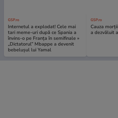
GSP.ro
GSP.ro
Internetul a explodat! Cele mai
Cauza morții
tari meme-uri după ce Spania a
a dezvăluit 
învins-o pe Franța în semifinale »
„Dictatorul” Mbappe a devenit
bebelușul lui Yamal