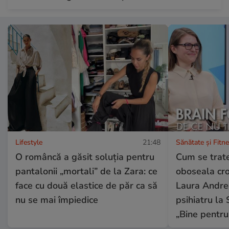
Lifestyle
21:48
Sănătate și Fitn
O româncă a găsit soluția pentru
Cum se trate
pantalonii „mortali” de la Zara: ce
oboseala cron
face cu două elastice de păr ca să
Laura Andree
nu se mai împiedice
psihiatru la 
„Bine pentru