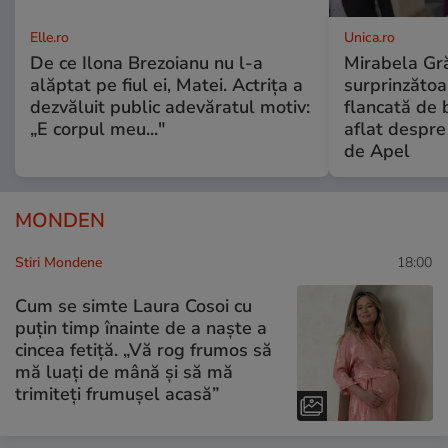
Elle.ro
Unica.ro
De ce Ilona Brezoianu nu l-a
Mirabela Gră
alăptat pe fiul ei, Matei. Actrița a
surprinzătoar
dezvăluit public adevăratul motiv:
flancată de 
„E corpul meu..."
aflat despre
de Apel
MONDEN
Stiri Mondene
18:00
Cum se simte Laura Cosoi cu
puțin timp înainte de a naște a
cincea fetiță. „Vă rog frumos să
mă luați de mână și să mă
trimiteți frumușel acasă”