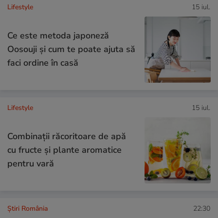
Lifestyle
15 iul.
Ce este metoda japoneză
Oosouji și cum te poate ajuta să
faci ordine în casă
Lifestyle
15 iul.
Combinaţii răcoritoare de apă
cu fructe şi plante aromatice
pentru vară
Știri România
22:30