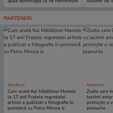
ajută tehnologia să ne reinventăm
voucher de 5
PARTENERI
Wowbiz.ro
Redactia.ro
Cum arată fiul Mădălinei Manole
Zodia care în
la 17 ani! Fratele regretatei
lacrimi amar
artiste a publicat o fotografie în
primește o v
premieră cu Petru Mircea Jr.
planurile