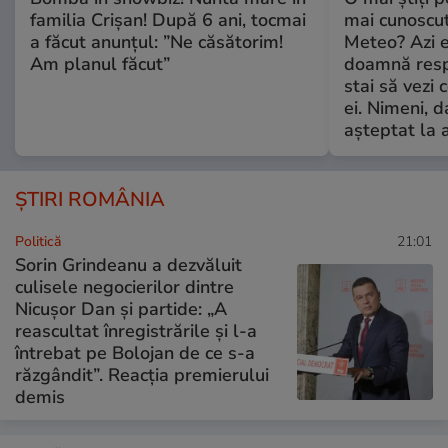
familia Crișan! După 6 ani, tocmai
mai cunoscu
a făcut anunțul: ”Ne căsătorim!
Meteo? Azi e
Am planul făcut”
doamnă respe
stai să vezi 
ei. Nimeni, d
așteptat la 
ȘTIRI ROMÂNIA
Politică
21:01
Sorin Grindeanu a dezvăluit
culisele negocierilor dintre
Nicușor Dan și partide: „A
reascultat înregistrările și l-a
întrebat pe Bolojan de ce s-a
răzgândit”. Reacția premierului
demis