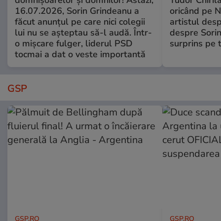
domnișoarelor și domnilor! Astăzi,
Tudor Chiril
16.07.2026, Sorin Grindeanu a
oricând pe N
făcut anunțul pe care nici colegii
artistul desp
lui nu se așteptau să-l audă. Într-
despre Sorin
o mișcare fulger, liderul PSD
surprins pe 
tocmai a dat o veste importantă
GSP
GSP.RO
GSP.RO