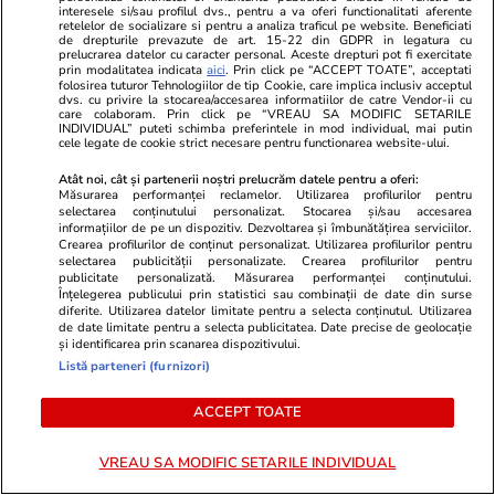
interesele si/sau profilul dvs., pentru a va oferi functionalitati aferente
„Comoara Mureșului” care
retelelor de socializare si pentru a analiza traficul pe website. Beneficiati
de drepturile prevazute de art. 15-22 din GDPR in legatura cu
măsoară timpul în 52 de
prelucrarea datelor cu caracter personal. Aceste drepturi pot fi exercitate
prin modalitatea indicata
aici
. Prin click pe “ACCEPT TOATE”, acceptati
camere și 365 de ferestre
folosirea tuturor Tehnologiilor de tip Cookie, care implica inclusiv acceptul
dvs. cu privire la stocarea/accesarea informatiilor de catre Vendor-ii cu
care colaboram. Prin click pe “VREAU SA MODIFIC SETARILE
INDIVIDUAL” puteti schimba preferintele in mod individual, mai putin
cele legate de cookie strict necesare pentru functionarea website-ului.
Știri România
20:06
Atât noi, cât și partenerii noștri prelucrăm datele pentru a oferi:
Măsurarea performanței reclamelor. Utilizarea profilurilor pentru
Reacția lui Nicușor Dan, după ce
selectarea conținutului personalizat. Stocarea și/sau accesarea
informațiilor de pe un dispozitiv. Dezvoltarea și îmbunătățirea serviciilor.
DIICOT l-a ironizat pe Dragoș
Crearea profilurilor de conținut personalizat. Utilizarea profilurilor pentru
selectarea publicității personalizate. Crearea profilurilor pentru
Pîslaru, supărat că nu a fost
publicitate personalizată. Măsurarea performanței conținutului.
anunțat de perchezițiile la
Înțelegerea publicului prin statistici sau combinații de date din surse
diferite. Utilizarea datelor limitate pentru a selecta conținutul. Utilizarea
azilele din Bihor
de date limitate pentru a selecta publicitatea. Date precise de geolocație
și identificarea prin scanarea dispozitivului.
Listă parteneri (furnizori)
Opinii
16:09
ACCEPT TOATE
Fundament pentru un nou
model de dezvoltare economică
VREAU SA MODIFIC SETARILE INDIVIDUAL