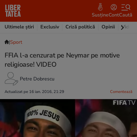
Susține
Cont
Caută
Ultimele știri
Exclusiv
Criză politică
Opinii
Video
|
Sport
FFIA l-a cenzurat pe Neymar pe motive
religioase! VIDEO
Petre Dobrescu
Actualizat pe 16 ian. 2016, 21:29
Comentează