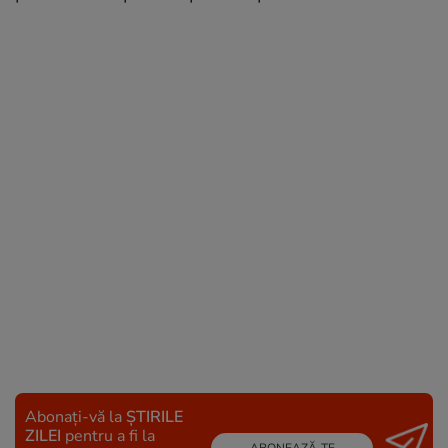
Abonați-vă la
ȘTIRILE
ZILEI
pentru a fi la