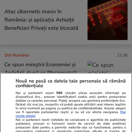
Atac cibernetic masiv în
România: și aplicația Achiziții
Beneficiari Privați este blocată
Știri România
21:38
Ce spun miniștrii Economiei și
Apărării, după ce Rheinmetall
nu a depus ofertă de preluare a
Nouă ne pasă ca datele tale personale să rămână
confidențiale
Șantierului Naval Damen
Noi și partenerii noștri
596
stocăm și/sau accesăm informații pe
Mangalia
dispozitivul dvs., precum identificatorii cookie unici pentru prelucrarea
datelor cu caracter personal. Puteți accepta sau gestiona preferințele dvs.
făcând clic mai jos, respectiv vă puteți opune utilizării unui interes legitim
în orice moment pe pagina cu politica de confidențialitate. Aceste alegeri
vor fi raportate partenerilor noștri și nu vă vor afecta navigarea.
Mai
Știri România
21:35
multe detalii
Noi si partenerii nostri (retelele de socializare si agentiile de publicitate
partenere, precum si furnizorii nostri de servicii de date analitice)
prelucram date pentru a permite website-ului sa functioneze, pentru a
S-a redeschis Castelul Teleki:
personaliza continutul si anunturile publicitare afisate in functie de