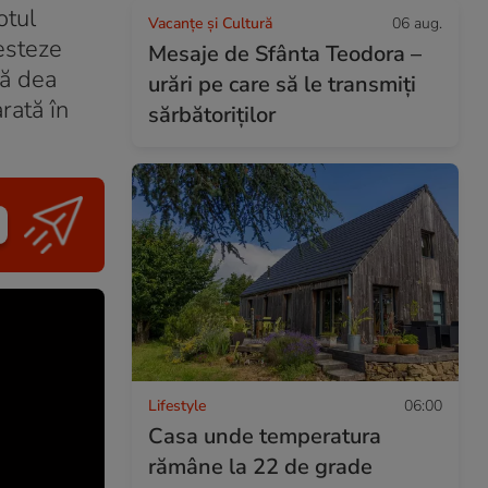
otul
Vacanțe și Cultură
06 aug.
esteze
Mesaje de Sfânta Teodora –
să dea
urări pe care să le transmiți
rată în
sărbătoriților
Lifestyle
06:00
Casa unde temperatura
rămâne la 22 de grade