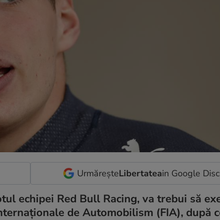
Urmărește
Libertatea
in Google Dis
tul echipei Red Bull Racing, va trebui să ex
Internaționale de Automobilism (FIA), după c