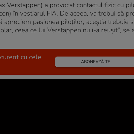
ax Verstappen) a provocat contactul fizic cu pil
con) în vestiarul FIA. De aceea, va trebui să pr
 apreciem pasiunea piloților, aceștia trebuie 
ar, ceea ce lui Verstappen nu i-a reușit”, se a
 curent cu cele
ABONEAZĂ-TE