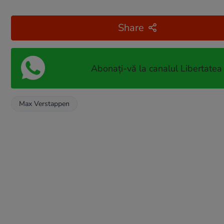
Share
Abonați-vă la canalul Libertatea
Max Verstappen