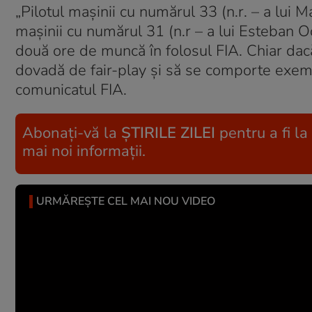
„Pilotul mașinii cu numărul 33 (n.r. – a lui M
mașinii cu numărul 31 (n.r – a lui Esteban O
două ore de muncă în folosul FIA. Chiar dacă
dovadă de fair-play și să se comporte exempl
comunicatul FIA.
Abonați-vă la
ȘTIRILE ZILEI
pentru a fi la
mai noi informații.
URMĂREȘTE CEL MAI NOU VIDEO