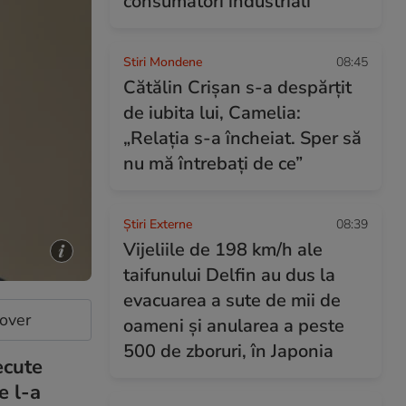
consumatori industriali
Stiri Mondene
08:45
Cătălin Crișan s-a despărțit
de iubita lui, Camelia:
„Relația s-a încheiat. Sper să
nu mă întrebați de ce”
Știri Externe
08:39
Vijeliile de 198 km/h ale
taifunului Delfin au dus la
evacuarea a sute de mii de
cover
oameni și anularea a peste
500 de zboruri, în Japonia
ecute
e l-a