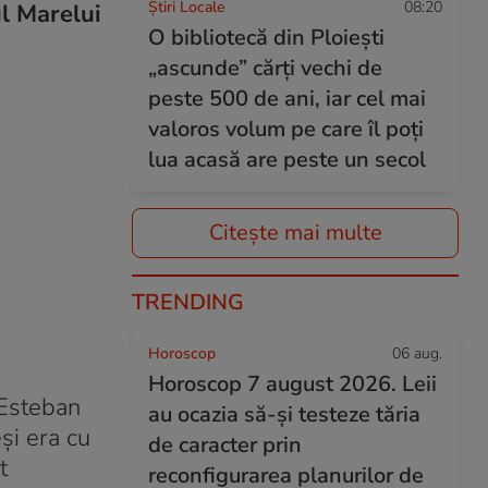
Știri Locale
08:20
ul Marelui
O bibliotecă din Ploiești
„ascunde” cărți vechi de
peste 500 de ani, iar cel mai
valoros volum pe care îl poți
lua acasă are peste un secol
Citește mai multe
TRENDING
Horoscop
06 aug.
Horoscop 7 august 2026. Leii
 Esteban
au ocazia să-și testeze tăria
și era cu
de caracter prin
t
reconfigurarea planurilor de