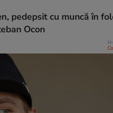
n, pedepsit cu muncă în fol
steban Ocon
12 
C