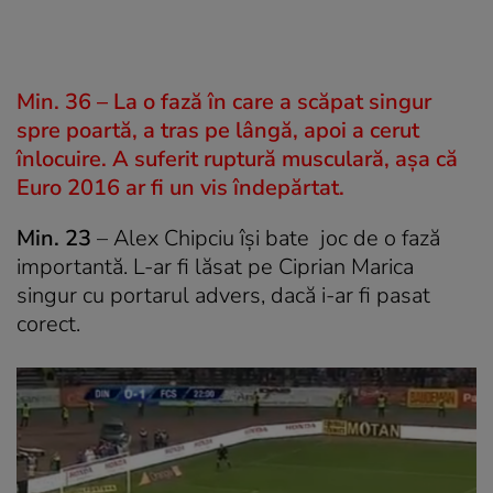
Min. 36 – La o fază în care a scăpat singur
spre poartă, a tras pe lângă, apoi a cerut
înlocuire. A suferit ruptură musculară, așa că
Euro 2016 ar fi un vis îndepărtat.
Min. 23
– Alex Chipciu își bate joc de o fază
importantă. L-ar fi lăsat pe Ciprian Marica
singur cu portarul advers, dacă i-ar fi pasat
corect.