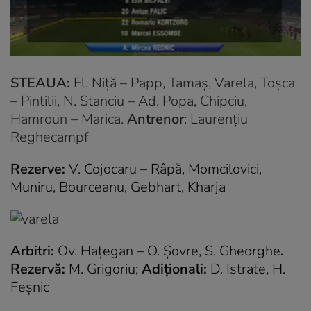
STEAUA:
Fl. Niță – Papp, Tamaș, Varela, Toșca
– Pintilii, N. Stanciu – Ad. Popa, Chipciu,
Hamroun – Marica.
Antrenor
: Laurențiu
Reghecampf
Rezerve:
V. Cojocaru – Râpă, Momcilovici,
Muniru, Bourceanu, Gebhart, Kharja
Arbitri:
Ov. Hațegan – O. Șovre, S. Gheorghe
.
Rezervă:
M. Grigoriu;
Adiționali:
D. Istrate, H.
Feșnic