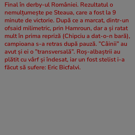
Final în derby-ul României. Rezultatul o
nemulțumește pe Steaua, care a fost la 9
minute de victorie. După ce a marcat, dintr-un
ofsaid milimetric, prin Hamroun, dar a și ratat
mult în prima repriză (Chipciu a dat-o-n bară),
campioana s-a retras după pauză. ”Câinii” au
avut și ei o ”transversală”. Roș-albaștrii au
plătit cu vârf și îndesat, iar un fost stelist i-a
făcut să sufere: Eric Bicfalvi.