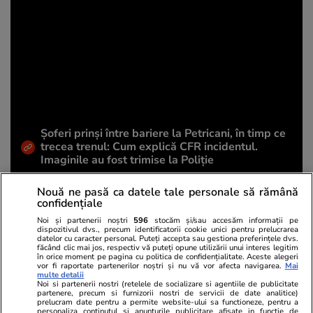
Șoferi prinși între bariere la Petricani, în timp ce
trecea trenul: Cum explică CFR incidentul.
Imaginile au fost trimise la Poliție
Nouă ne pasă ca datele tale personale să rămână
confidențiale
Share
Comentează
Noi și partenerii noștri
596
stocăm și/sau accesăm informații pe
dispozitivul dvs., precum identificatorii cookie unici pentru prelucrarea
datelor cu caracter personal. Puteți accepta sau gestiona preferințele dvs.
făcând clic mai jos, respectiv vă puteți opune utilizării unui interes legitim
în orice moment pe pagina cu politica de confidențialitate. Aceste alegeri
Abonați-vă la canalul Libertatea de WhatsApp pentru
vor fi raportate partenerilor noștri și nu vă vor afecta navigarea.
Mai
multe detalii
a fi la curent cu ultimele informații
Noi si partenerii nostri (retelele de socializare si agentiile de publicitate
partenere, precum si furnizorii nostri de servicii de date analitice)
prelucram date pentru a permite website-ului sa functioneze, pentru a
personaliza continutul si anunturile publicitare afisate in functie de