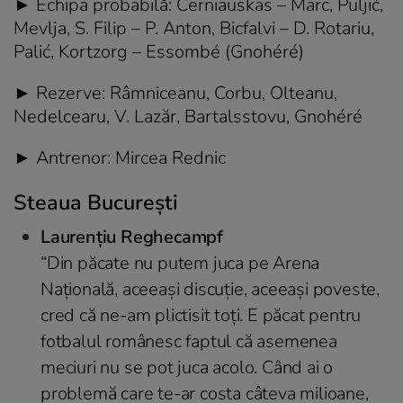
► Echipa probabilă: Černiauskas – Marc, Puljić,
Mevlja, S. Filip – P. Anton, Bicfalvi – D. Rotariu,
Palić, Kortzorg – Essombé (Gnohéré)
► Rezerve: Râmniceanu, Corbu, Olteanu,
Nedelcearu, V. Lazăr, Bartalsstovu, Gnohéré
► Antrenor: Mircea Rednic
Steaua Bucureşti
Laurențiu Reghecampf
“
Din păcate nu putem juca pe Arena
Națională, aceeași discuție, aceeași poveste,
cred că ne-am plictisit toți. E păcat pentru
fotbalul românesc faptul că asemenea
meciuri nu se pot juca acolo. Când ai o
problemă care te-ar costa câteva milioane,