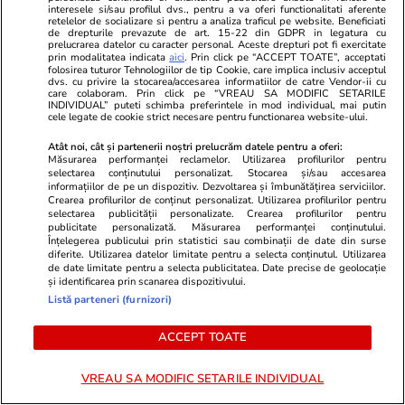
interesele si/sau profilul dvs., pentru a va oferi functionalitati aferente
Ciprian Marica
retelelor de socializare si pentru a analiza traficul pe website. Beneficiati
de drepturile prevazute de art. 15-22 din GDPR in legatura cu
Campionatul European de Fotbal - EURO 2024
prelucrarea datelor cu caracter personal. Aceste drepturi pot fi exercitate
prin modalitatea indicata
aici
. Prin click pe “ACCEPT TOATE”, acceptati
FC Dinamo Bucuresti
FCSB
folosirea tuturor Tehnologiilor de tip Cookie, care implica inclusiv acceptul
dvs. cu privire la stocarea/accesarea informatiilor de catre Vendor-ii cu
care colaboram. Prin click pe “VREAU SA MODIFIC SETARILE
INDIVIDUAL” puteti schimba preferintele in mod individual, mai putin
cele legate de cookie strict necesare pentru functionarea website-ului.
Atât noi, cât și partenerii noștri prelucrăm datele pentru a oferi:
Măsurarea performanței reclamelor. Utilizarea profilurilor pentru
selectarea conținutului personalizat. Stocarea și/sau accesarea
informațiilor de pe un dispozitiv. Dezvoltarea și îmbunătățirea serviciilor.
Crearea profilurilor de conținut personalizat. Utilizarea profilurilor pentru
selectarea publicității personalizate. Crearea profilurilor pentru
publicitate personalizată. Măsurarea performanței conținutului.
Înțelegerea publicului prin statistici sau combinații de date din surse
diferite. Utilizarea datelor limitate pentru a selecta conținutul. Utilizarea
de date limitate pentru a selecta publicitatea. Date precise de geolocație
și identificarea prin scanarea dispozitivului.
Listă parteneri (furnizori)
ACCEPT TOATE
VREAU SA MODIFIC SETARILE INDIVIDUAL