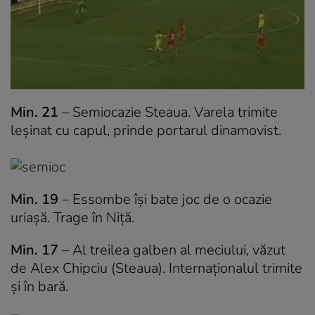
Min. 21
– Semiocazie Steaua. Varela trimite
leșinat cu capul, prinde portarul dinamovist.
Min. 19
– Essombe își bate joc de o ocazie
uriașă. Trage în Niță.
Min. 17
– Al treilea galben al meciului, văzut
de Alex Chipciu (Steaua). Internaționalul trimite
și în bară.