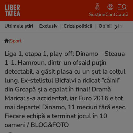
Susține
Cont
Caută
Ultimele știri
Exclusiv
Criză politică
Opinii
Intervi
|
Sport
Liga 1, etapa 1, play-off: Dinamo – Steaua
1-1. Hamroun, dintr-un ofsaid puțin
detectabil, a găsit plasa cu un șut la colțul
lung. Ex-stelistul Bicfalvi a ridicat ”câinii”
din Groapă și a egalat în final! Dramă
Marica: s-a accidentat, iar Euro 2016 e tot
mai departe! Dinamo, 11 meciuri fără eșec.
Fiecare echipă a terminat jocul în 10
oameni / BLOG&FOTO