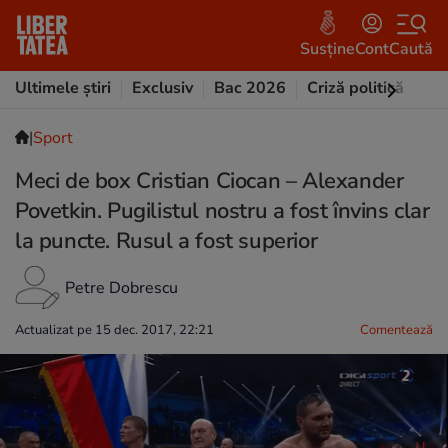
Susține
Cont
Caută
Ultimele știri
Exclusiv
Bac 2026
Criză politică
Opi
|
Sport
Meci de box Cristian Ciocan – Alexander
Povetkin. Pugilistul nostru a fost învins clar
la puncte. Rusul a fost superior
Petre Dobrescu
Actualizat pe 15 dec. 2017, 22:21
Comentează