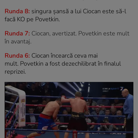
Runda 8:
singura șansă a lui Ciocan este să-l
facă KO pe Povetkin.
Runda 7:
Ciocan, avertizat. Povetkin este mult
în avantaj.
Runda 6:
Ciocan încearcă ceva mai
mult. Povetkin a fost dezechilibrat în finalul
reprizei.