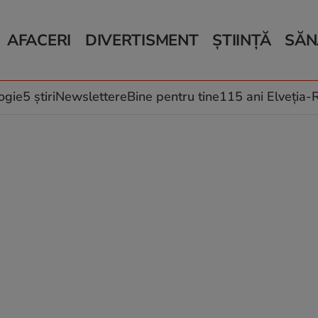
AFACERI
DIVERTISMENT
ȘTIINȚĂ
SĂN
Bani și Afaceri
Monden
Știri Știință
Știri 
Auto
Horoscop
Schimbări climati
Relații
Locuri de muncă
Muzică și Filme
Rețete
ogie
5 știri
Newslettere
Bine pentru tine
115 ani Elveția
Imobiliare.ro
Vacanțe și Cultură
Fructe
eJobs.ro
Îngriji