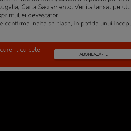
rtugalia, Carla Sacramento. Venita lansat pe ul
printul ei devastator.
ce confirma inalta sa clasa, in pofida unui incep
 curent cu cele
ABONEAZĂ-TE