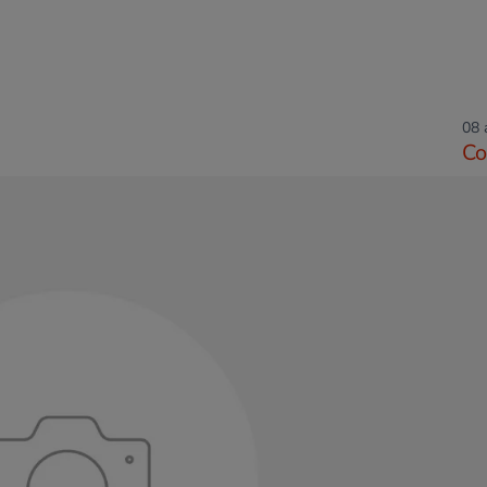
08 
Co