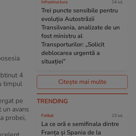
Infrastructura
14 iul.
Trei puncte sensibile pentru
evoluția Autostrăzii
Transilvania, analizate de un
fost ministru al
Transporturilor: „Solicit
deblocarea urgentă a
posesia
situației”
btinut 4
Citește mai multe
u timpul
lergat pe
TRENDING
t un avans
Fotbal
13 iul.
ta probei,
La ce oră e semifinala dintre
Franța și Spania de la
xcelent