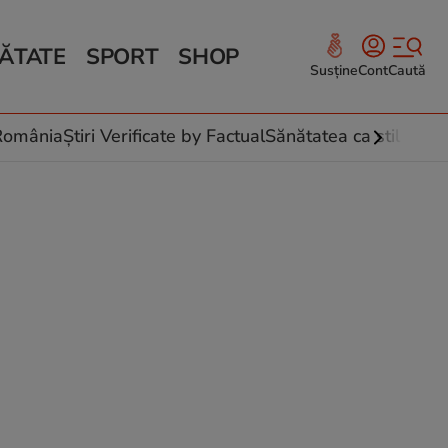
ĂTATE
SPORT
SHOP
Susține
Cont
Caută
Sănătate și Fitness
ce
 culinare
-România
Știri Verificate by Factual
Sănătatea ca stil de vi
 și legume
rea plantelor