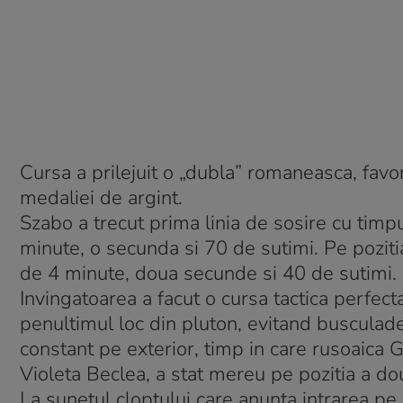
Cursa a prilejuit o „dubla” romaneasca, favo
medaliei de argint.
Szabo a trecut prima linia de sosire cu timp
minute, o secunda si 70 de sutimi. Pe poziti
de 4 minute, doua secunde si 40 de sutimi.
Invingatoarea a facut o cursa tactica perfecta
penultimul loc din pluton, evitand busculad
constant pe exterior, timp in care rusoaica G
Violeta Beclea, a stat mereu pe pozitia a dou
La sunetul cloptului care anunta intrarea pe