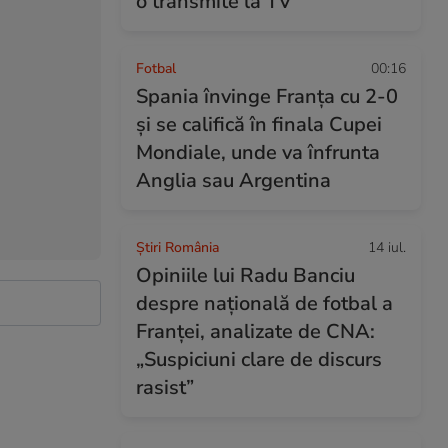
o transmite la TV
Fotbal
00:16
Spania învinge Franța cu 2-0
și se califică în finala Cupei
Mondiale, unde va înfrunta
Anglia sau Argentina
Știri România
14 iul.
Opiniile lui Radu Banciu
despre națională de fotbal a
Franței, analizate de CNA:
„Suspiciuni clare de discurs
rasist”