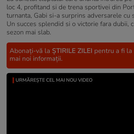
loc 4, profitand si de trena sportivei din Po
turnanta, Gabi si-a surprins adversarele cu s
Un succes splendid si o victorie fara dubii, 
sezon mai slab.
Abonați-vă la
ȘTIRILE ZILEI
pentru a fi la
mai noi informații.
URMĂREȘTE CEL MAI NOU VIDEO