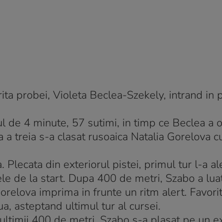
rita probei, Violeta Beclea-Szekely, intrand in 
ul de 4 minute, 57 sutimi, in timp ce Beclea a o
a a treia s-a clasat rusoaica Natalia Gorelova c
. Plecata din exteriorul pistei, primul tur l-a a
ele de la start. Dupa 400 de metri, Szabo a lua
orelova imprima in frunte un ritm alert. Favori
a, asteptand ultimul tur al cursei.
 ultimii 400 de metri, Szabo s-a plasat pe un e