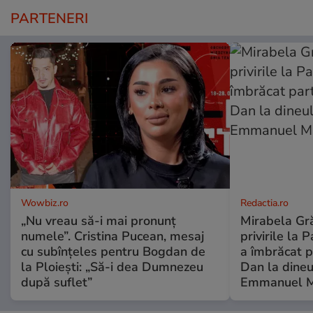
PARTENERI
Wowbiz.ro
Redactia.ro
„Nu vreau să-i mai pronunț
Mirabela Gră
numele”. Cristina Pucean, mesaj
privirile la 
cu subînțeles pentru Bogdan de
a îmbrăcat p
la Ploiești: „Să-i dea Dumnezeu
Dan la dineu
după suflet”
Emmanuel M