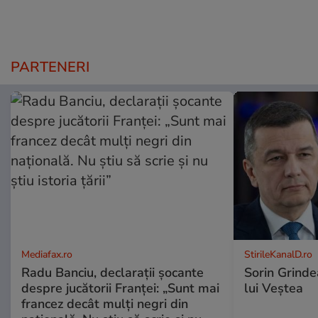
PARTENERI
Mediafax.ro
StirileKanalD.ro
Radu Banciu, declarații șocante
Sorin Grinde
despre jucătorii Franței: „Sunt mai
lui Veștea
francez decât mulți negri din