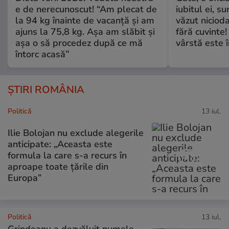
e de nerecunoscut! “Am plecat de
iubitul ei, s
la 94 kg înainte de vacanță și am
văzut nicioda
ajuns la 75,8 kg. Așa am slăbit și
fără cuvinte!
așa o să procedez după ce mă
vârstă este î
întorc acasă”
ȘTIRI ROMÂNIA
Politică
13 iul.
Ilie Bolojan nu exclude alegerile
anticipate: „Aceasta este
formula la care s-a recurs în
aproape toate ţările din
Europa”
Politică
13 iul.
Grindeanu a dezvăluit numele