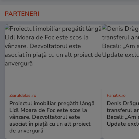
PARTENERI
ZiaruldeIasi.ro
Fanatik.ro
Proiectul imobiliar pregătit lângă
Denis Drăguș
Lidl Moara de Foc este scos la
transferul an
vânzare. Dezvoltatorul este
Becali: „Am a
asociat în piață cu un alt proiect
Update excl
de anvergură