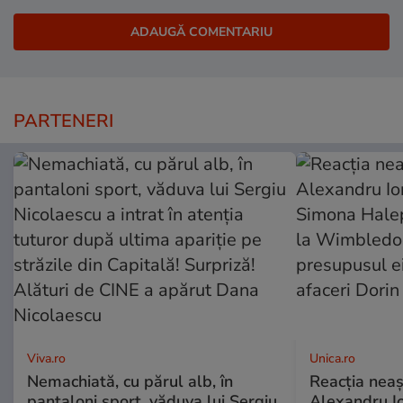
PARTENERI
Viva.ro
Unica.ro
Nemachiată, cu părul alb, în
Reacția neaș
pantaloni sport, văduva lui Sergiu
Alexandru Io