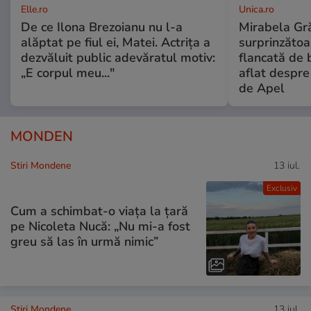
Elle.ro
Unica.ro
De ce Ilona Brezoianu nu l-a
Mirabela Gră
alăptat pe fiul ei, Matei. Actrița a
surprinzătoar
dezvăluit public adevăratul motiv:
flancată de 
„E corpul meu..."
aflat despre
de Apel
MONDEN
Stiri Mondene
13 iul.
Exclusiv
Cum a schimbat-o viața la țară
pe Nicoleta Nucă: „Nu mi-a fost
greu să las în urmă nimic”
Stiri Mondene
13 iul.