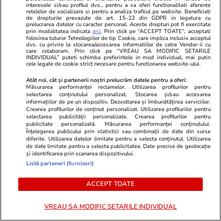
interesele si/sau profilul dvs., pentru a va oferi functionalitati aferente
retelelor de socializare si pentru a analiza traficul pe website. Beneficiati
de drepturile prevazute de art. 15-22 din GDPR in legatura cu
prelucrarea datelor cu caracter personal. Aceste drepturi pot fi exercitate
prin modalitatea indicata
aici
. Prin click pe “ACCEPT TOATE”, acceptati
Lifestyle
02 iul.
folosirea tuturor Tehnologiilor de tip Cookie, care implica inclusiv acceptul
dvs. cu privire la stocarea/accesarea informatiilor de catre Vendor-ii cu
care colaboram. Prin click pe “VREAU SA MODIFIC SETARILE
INDIVIDUAL” puteti schimba preferintele in mod individual, mai putin
Ghidul siguranței la piscină sau
cele legate de cookie strict necesare pentru functionarea website-ului.
la mare: reguli esențiale pentru
Atât noi, cât și partenerii noștri prelucrăm datele pentru a oferi:
Măsurarea performanței reclamelor. Utilizarea profilurilor pentru
părinți și copii
selectarea conținutului personalizat. Stocarea și/sau accesarea
informațiilor de pe un dispozitiv. Dezvoltarea și îmbunătățirea serviciilor.
Crearea profilurilor de conținut personalizat. Utilizarea profilurilor pentru
selectarea publicității personalizate. Crearea profilurilor pentru
publicitate personalizată. Măsurarea performanței conținutului.
Înțelegerea publicului prin statistici sau combinații de date din surse
Tehnologie
07 iul.
diferite. Utilizarea datelor limitate pentru a selecta conținutul. Utilizarea
de date limitate pentru a selecta publicitatea. Date precise de geolocație
și identificarea prin scanarea dispozitivului.
Listă parteneri (furnizori)
De ce miroase urât aerul
ACCEPT TOATE
condiționat după pornire
VREAU SA MODIFIC SETARILE INDIVIDUAL