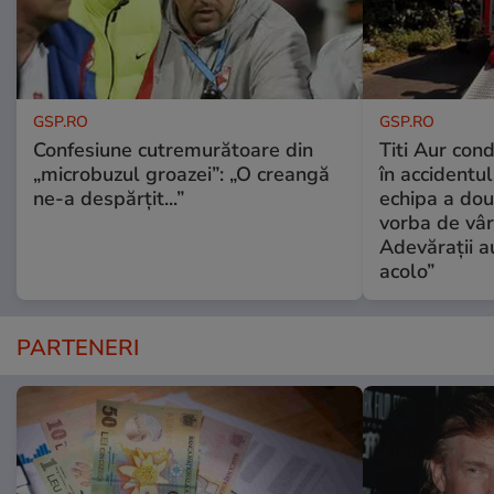
GSP.RO
GSP.RO
Confesiune cutremurătoare din
Titi Aur con
„microbuzul groazei”: „O creangă
în accidentul
ne-a despărțit...”
echipa a dou
vorba de vâr
Adevărații a
acolo”
PARTENERI