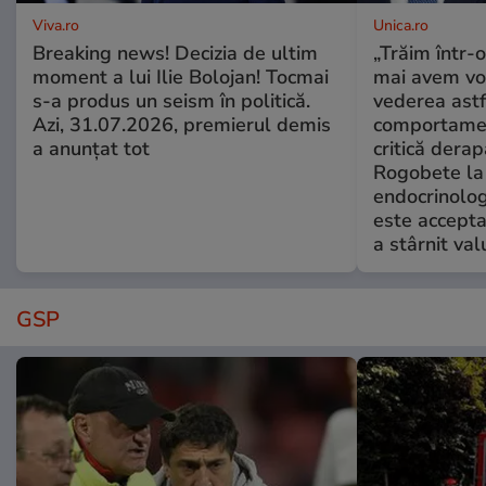
Viva.ro
Unica.ro
Breaking news! Decizia de ultim
„Trăim într-
moment a lui Ilie Bolojan! Tocmai
mai avem vo
s-a produs un seism în politică.
vederea astf
Azi, 31.07.2026, premierul demis
comportamen
a anunțat tot
critică derap
Rogobete la
endocrinolog
este accepta
a stârnit valu
GSP