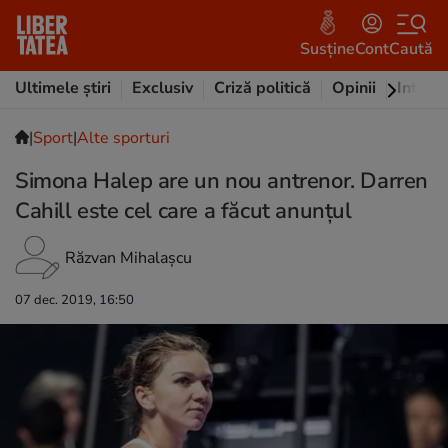
Susține
Cont
Caută
Ultimele știri
Exclusiv
Criză politică
Opinii
Intervi
|
Sport
|
Alte sporturi
Simona Halep are un nou antrenor. Darren
Cahill este cel care a făcut anunțul
Răzvan Mihalașcu
07 dec. 2019, 16:50