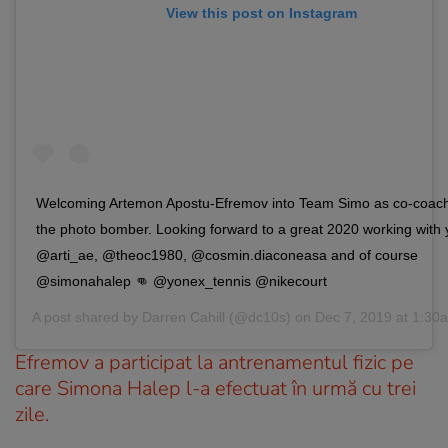
View this post on Instagram
Welcoming Artemon Apostu-Efremov into Team Simo as co-coach
the photo bomber. Looking forward to a great 2020 working with
@arti_ae, @theoc1980, @cosmin.diaconeasa and of course
@simonahalep 👊 @yonex_tennis @nikecourt
A post shared by
Darren Cahill
(@dc10s) on
Dec 7, 2019 at 1:3
Efremov a participat la antrenamentul fizic pe
care Simona Halep l-a efectuat în urmă cu trei
zile.