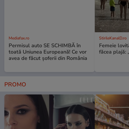
Mediafax.ro
StirileKanalD.ro
Permisul auto SE SCHIMBĂ în
Femeie lovit
toată Uniunea Europeană! Ce vor
făcea plajă: „
avea de făcut șoferii din România
PROMO