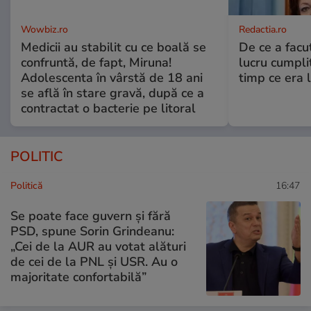
Wowbiz.ro
Redactia.ro
Medicii au stabilit cu ce boală se
De ce a fac
confruntă, de fapt, Miruna!
lucru cumplit
Adolescenta în vârstă de 18 ani
timp ce era 
se află în stare gravă, după ce a
contractat o bacterie pe litoral
POLITIC
Politică
16:47
Se poate face guvern și fără
PSD, spune Sorin Grindeanu:
„Cei de la AUR au votat alături
de cei de la PNL şi USR. Au o
majoritate confortabilă”