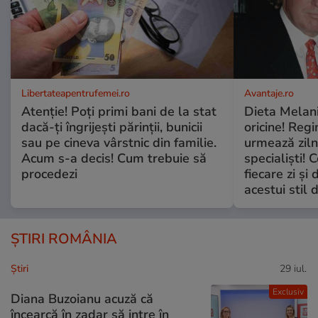
Libertateapentrufemei.ro
Avantaje.ro
Atenție! Poți primi bani de la stat
Dieta Melan
dacă-ți îngrijești părinții, bunicii
oricine! Regi
sau pe cineva vârstnic din familie.
urmează zilni
Acum s-a decis! Cum trebuie să
specialiști! 
procedezi
fiecare zi și 
acestui stil 
ȘTIRI ROMÂNIA
Ştiri
29 iul.
Exclusiv
Diana Buzoianu acuză că
încearcă în zadar să intre în