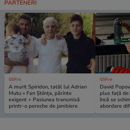
PARTENERI
GSP.ro
GSP.ro
A murit Spiridon, tatăl lui Adrian
David Popovi
Mutu » Fan Știința, părinte
plus față de
exigent + Pasiunea transmisă
încă se schi
printr-o pereche de jambiere
abordare dif