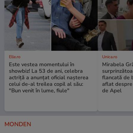
Elle.ro
Unica.ro
Este vestea momentului în
Mirabela Gră
showbiz! La 53 de ani, celebra
surprinzătoar
actriță a anunțat oficial nașterea
flancată de 
celui de-al treilea copil al său:
aflat despre
"Bun venit în lume, fiule"
de Apel
MONDEN