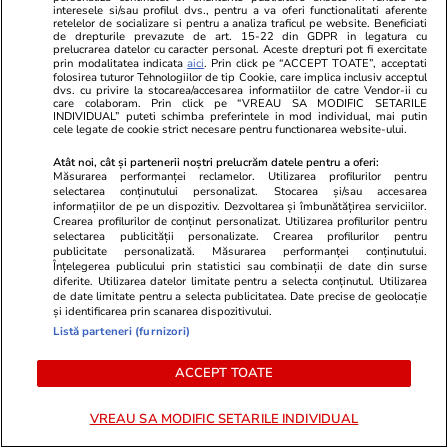
interesele si/sau profilul dvs., pentru a va oferi functionalitati aferente
retelelor de socializare si pentru a analiza traficul pe website. Beneficiati
Știri România
16:19
de drepturile prevazute de art. 15-22 din GDPR in legatura cu
prelucrarea datelor cu caracter personal. Aceste drepturi pot fi exercitate
5 Știri by Libertatea –
prin modalitatea indicata
aici
. Prin click pe “ACCEPT TOATE”, acceptati
folosirea tuturor Tehnologiilor de tip Cookie, care implica inclusiv acceptul
Actualitate: Cum arată
dvs. cu privire la stocarea/accesarea informatiilor de catre Vendor-ii cu
care colaboram. Prin click pe “VREAU SA MODIFIC SETARILE
programul şcolar din 2026.
INDIVIDUAL” puteti schimba preferintele in mod individual, mai putin
cele legate de cookie strict necesare pentru functionarea website-ului.
Cum își bate joc CJ Vrancea de
Atât noi, cât și partenerii noștri prelucrăm datele pentru a oferi:
eroii naţiunii
Măsurarea performanței reclamelor. Utilizarea profilurilor pentru
selectarea conținutului personalizat. Stocarea și/sau accesarea
informațiilor de pe un dispozitiv. Dezvoltarea și îmbunătățirea serviciilor.
Crearea profilurilor de conținut personalizat. Utilizarea profilurilor pentru
selectarea publicității personalizate. Crearea profilurilor pentru
Știri România
14:13
publicitate personalizată. Măsurarea performanței conținutului.
Înțelegerea publicului prin statistici sau combinații de date din surse
Cine a fost Constantin Covaciu,
diferite. Utilizarea datelor limitate pentru a selecta conținutul. Utilizarea
membru al staffului medical al
de date limitate pentru a selecta publicitatea. Date precise de geolocație
și identificarea prin scanarea dispozitivului.
lui Dinamo, care a murit în
Listă parteneri (furnizori)
accidentul din Câmpulung
ACCEPT TOATE
Muscel
VREAU SA MODIFIC SETARILE INDIVIDUAL