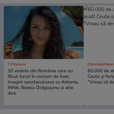
TVMania.ro
ObservatorNews
10 vedete din România care au
60.000 de af
făcut furori în costum de baie.
Ceuta şi forţ
Imagini spectaculoase cu Antonia,
"Vreau să d
INNA, Bianca Drăgușanu și alte
dive