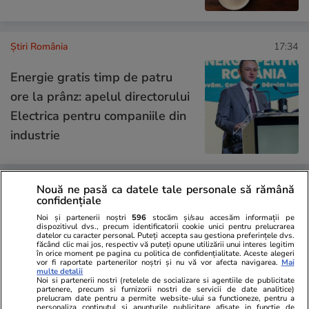
Știri România
17:34
Energie gratis timp de patru
ore la prânz: apelul directorului
Electrica pentru companiile din
industrie
Nouă ne pasă ca datele tale personale să rămână
Știri România
17:00
confidențiale
Prima hartă climatică la scară
Noi și partenerii noștri
596
stocăm și/sau accesăm informații pe
dispozitivul dvs., precum identificatorii cookie unici pentru prelucrarea
de cartier pentru un oraș din
datelor cu caracter personal. Puteți accepta sau gestiona preferințele dvs.
făcând clic mai jos, respectiv vă puteți opune utilizării unui interes legitim
România. Precizie de un
în orice moment pe pagina cu politica de confidențialitate. Aceste alegeri
vor fi raportate partenerilor noștri și nu vă vor afecta navigarea.
Mai
kilometru pentru temperaturi și
multe detalii
Noi si partenerii nostri (retelele de socializare si agentiile de publicitate
de doi metri pentru inundații
partenere, precum si furnizorii nostri de servicii de date analitice)
prelucram date pentru a permite website-ului sa functioneze, pentru a
personaliza continutul si anunturile publicitare afisate in functie de