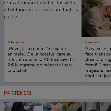
Adevarul.ro
Fanatik.ro
„Povești cu români în chip de
Avea voie șo
animale”. De la hoteluri care au
facă transpo
refuzat români la All Inclusive la
„Există o r
2,6 kilograme de mâncare luate
fermă!” Între
la pachet
tragicului ac
implicați juc
PARTENERI