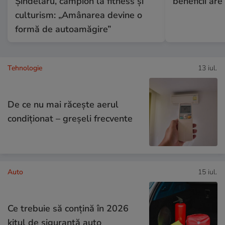
Șindelaru, campion la fitness și
beneficii are
culturism: „Amânarea devine o
formă de autoamăgire”
Tehnologie
13 iul.
De ce nu mai răcește aerul
condiționat – greșeli frecvente
Auto
15 iul.
Ce trebuie să conţină în 2026
kitul de siguranţă auto