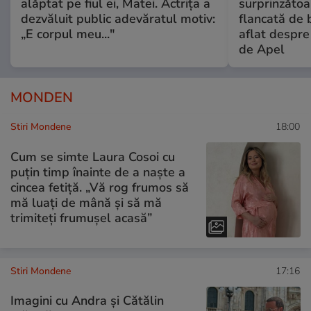
alăptat pe fiul ei, Matei. Actrița a
surprinzătoar
dezvăluit public adevăratul motiv:
flancată de 
„E corpul meu..."
aflat despre
de Apel
MONDEN
Stiri Mondene
18:00
Cum se simte Laura Cosoi cu
puțin timp înainte de a naște a
cincea fetiță. „Vă rog frumos să
mă luați de mână și să mă
trimiteți frumușel acasă”
Stiri Mondene
17:16
Imagini cu Andra și Cătălin