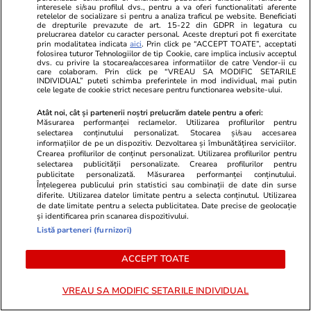
interesele si/sau profilul dvs., pentru a va oferi functionalitati aferente
retelelor de socializare si pentru a analiza traficul pe website. Beneficiati
Palatul Telefoanelor și-a
Reportaj
de drepturile prevazute de art. 15-22 din GDPR in legatura cu
prelucrarea datelor cu caracter personal. Aceste drepturi pot fi exercitate
deschis porțile istoriei.
prin modalitatea indicata
aici
. Prin click pe “ACCEPT TOATE”, acceptati
folosirea tuturor Tehnologiilor de tip Cookie, care implica inclusiv acceptul
Povestea primului zgârie-nori
dvs. cu privire la stocarea/accesarea informatiilor de catre Vendor-ii cu
care colaboram. Prin click pe “VREAU SA MODIFIC SETARILE
din România și a telefoanelor
INDIVIDUAL” puteti schimba preferintele in mod individual, mai putin
cele legate de cookie strict necesare pentru functionarea website-ului.
care au schimbat o epocă
Atât noi, cât și partenerii noștri prelucrăm datele pentru a oferi:
Măsurarea performanței reclamelor. Utilizarea profilurilor pentru
selectarea conținutului personalizat. Stocarea și/sau accesarea
Știri România
12:20
informațiilor de pe un dispozitiv. Dezvoltarea și îmbunătățirea serviciilor.
Crearea profilurilor de conținut personalizat. Utilizarea profilurilor pentru
Turiștii din toată lumea,
selectarea publicității personalizate. Crearea profilurilor pentru
publicitate personalizată. Măsurarea performanței conținutului.
avertizați că la București sunt
Înțelegerea publicului prin statistici sau combinații de date din surse
diferite. Utilizarea datelor limitate pentru a selecta conținutul. Utilizarea
cazați în clădiri care se pot
de date limitate pentru a selecta publicitatea. Date precise de geolocație
și identificarea prin scanarea dispozitivului.
prăbuși la cutremur. „Experții
Listă parteneri (furnizori)
cred că un astfel de cutremur
este inevitabil”, scrie The
ACCEPT TOATE
Guardian
VREAU SA MODIFIC SETARILE INDIVIDUAL