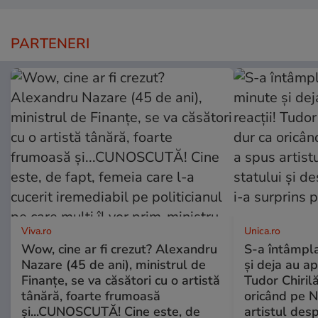
PARTENERI
Viva.ro
Unica.ro
Wow, cine ar fi crezut? Alexandru
S-a întâmpl
Nazare (45 de ani), ministrul de
și deja au ap
Finanțe, se va căsători cu o artistă
Tudor Chiril
tânără, foarte frumoasă
oricând pe N
și...CUNOSCUTĂ! Cine este, de
artistul desp