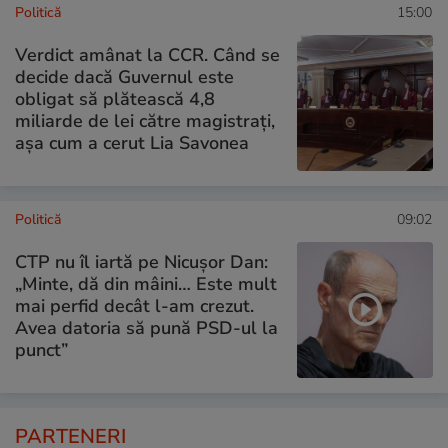
Politică
15:00
Verdict amânat la CCR. Când se
decide dacă Guvernul este
obligat să plătească 4,8
miliarde de lei către magistrați,
așa cum a cerut Lia Savonea
Politică
09:02
CTP nu îl iartă pe Nicușor Dan:
„Minte, dă din mâini… Este mult
mai perfid decât l-am crezut.
Avea datoria să pună PSD-ul la
punct”
PARTENERI