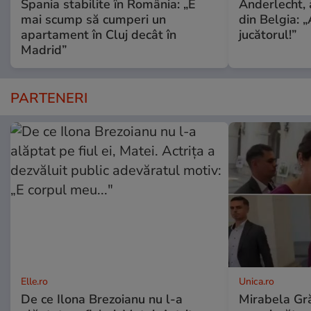
Spania stabilite în România: „E
Anderlecht, 
mai scump să cumperi un
din Belgia: „
apartament în Cluj decât în
jucătorul!”
Madrid”
PARTENERI
Elle.ro
Unica.ro
De ce Ilona Brezoianu nu l-a
Mirabela Gră