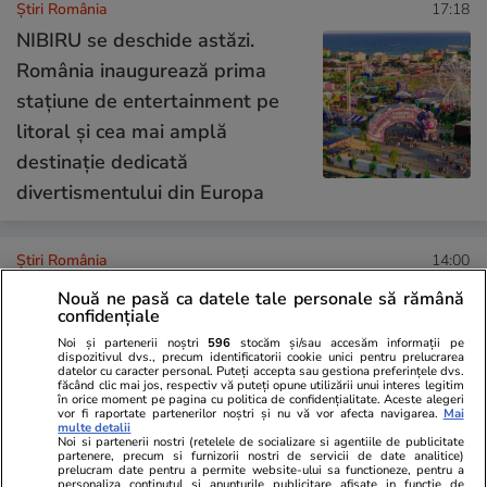
Știri România
17:18
NIBIRU se deschide astăzi.
România inaugurează prima
stațiune de entertainment pe
litoral și cea mai amplă
destinație dedicată
divertismentului din Europa
Știri România
14:00
Canadienii de la VarDev retrag
Nouă ne pasă ca datele tale personale să rămână
confidențiale
PUZ-ul pentru proiectul minier
Noi și partenerii noștri
596
stocăm și/sau accesăm informații pe
auro-argentifer de un miliard
dispozitivul dvs., precum identificatorii cookie unici pentru prelucrarea
datelor cu caracter personal. Puteți accepta sau gestiona preferințele dvs.
de dolari de la Certej și anunță
făcând clic mai jos, respectiv vă puteți opune utilizării unui interes legitim
în orice moment pe pagina cu politica de confidențialitate. Aceste alegeri
„optimizarea” investiției
vor fi raportate partenerilor noștri și nu vă vor afecta navigarea.
Mai
multe detalii
Noi si partenerii nostri (retelele de socializare si agentiile de publicitate
partenere, precum si furnizorii nostri de servicii de date analitice)
prelucram date pentru a permite website-ului sa functioneze, pentru a
Știri România
12:30
personaliza continutul si anunturile publicitare afisate in functie de