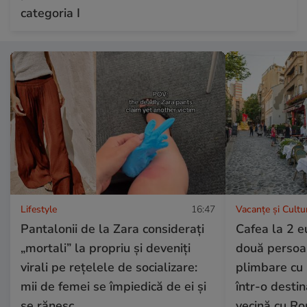
categoria I
Lifestyle
16:47
Vacanțe și Cultu
Pantalonii de la Zara considerați
Cafea la 2 e
„mortali” la propriu și deveniți
două persoan
virali pe rețelele de socializare:
plimbare cu 
mii de femei se împiedică de ei și
într-o destin
se rănesc
vecină cu R