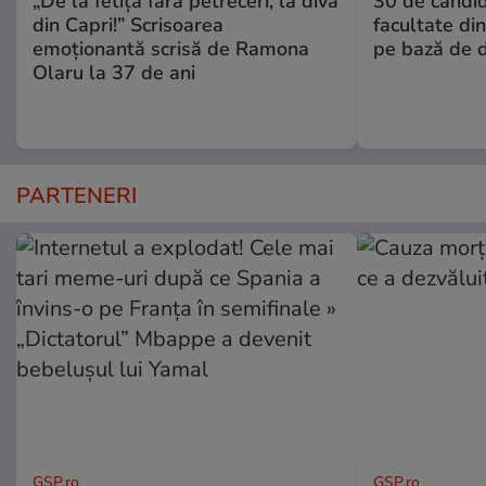
„De la fetița fără petreceri, la diva
30 de candid
din Capri!” Scrisoarea
facultate di
emoționantă scrisă de Ramona
pe bază de 
Olaru la 37 de ani
PARTENERI
GSP.ro
GSP.ro