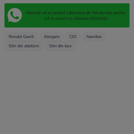
Abonați-vă la canalul Libertatea de WhatsApp pentru
a fi la curent cu ultimele informații
Ronald Gavril
Alergare
CIO
Namibia
Stiri din atletism
Stiri din box