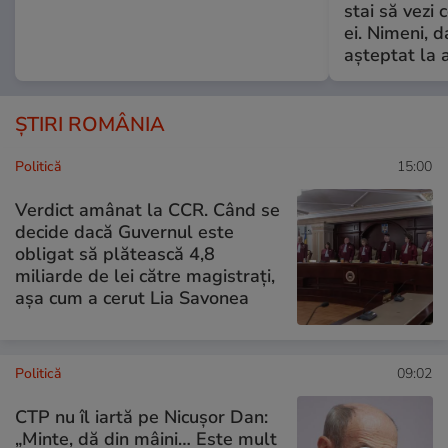
stai să vezi 
ei. Nimeni, d
așteptat la 
ȘTIRI ROMÂNIA
Politică
15:00
Verdict amânat la CCR. Când se
decide dacă Guvernul este
obligat să plătească 4,8
miliarde de lei către magistrați,
așa cum a cerut Lia Savonea
Politică
09:02
CTP nu îl iartă pe Nicușor Dan:
„Minte, dă din mâini… Este mult