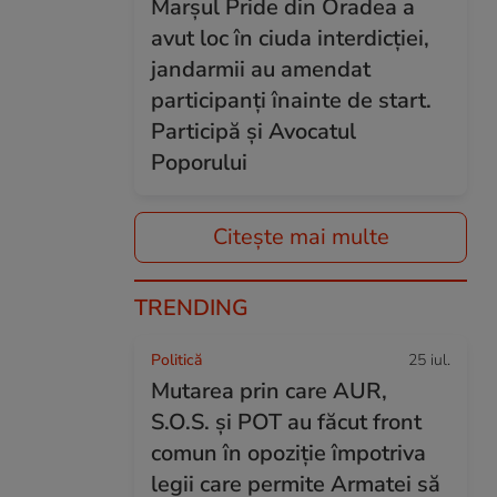
Marșul Pride din Oradea a
avut loc în ciuda interdicției,
jandarmii au amendat
participanți înainte de start.
Participă și Avocatul
Poporului
Citește mai multe
TRENDING
Politică
25 iul.
Mutarea prin care AUR,
S.O.S. și POT au făcut front
comun în opoziție împotriva
legii care permite Armatei să