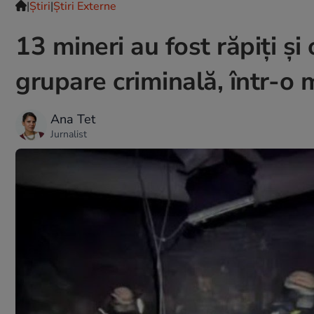
|
Ştiri
|
Știri Externe
13 mineri au fost răpiți și
grupare criminală, într-o 
Ana Tet
Jurnalist