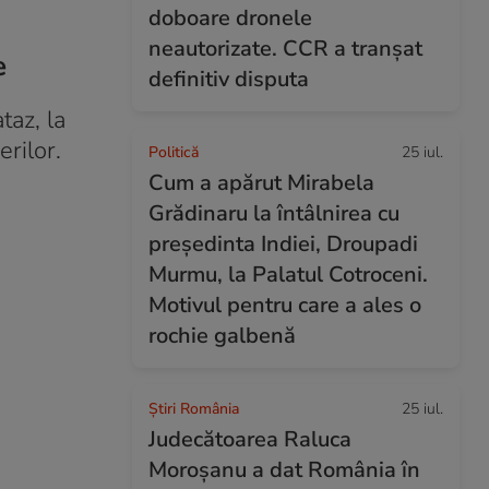
doboare dronele
neautorizate. CCR a tranșat
e
definitiv disputa
taz, la
rilor.
Politică
25 iul.
Cum a apărut Mirabela
Grădinaru la întâlnirea cu
președinta Indiei, Droupadi
Murmu, la Palatul Cotroceni.
Motivul pentru care a ales o
rochie galbenă
Știri România
25 iul.
Judecătoarea Raluca
Moroșanu a dat România în