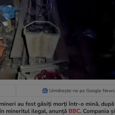
Urmărește-ne pe Google News
mineri au fost găsiți morți într-o mină, după
în mineritul ilegal, anunță
BBC
. Compania și