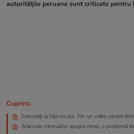
autoritățile peruane sunt criticate pentru 
Cuprins:
Executați la fața locului, într-un video șocant dist
Atacurile criminalilor asupra minei, o problemă d