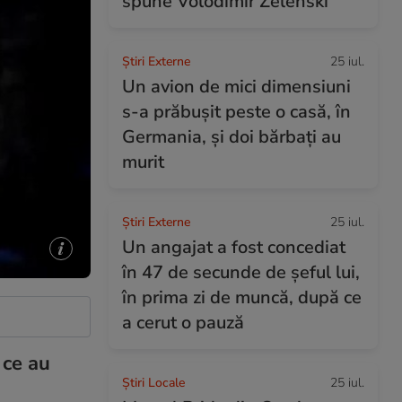
spune Volodimir Zelenski
Știri Externe
25 iul.
Un avion de mici dimensiuni
s-a prăbușit peste o casă, în
Germania, și doi bărbați au
murit
Știri Externe
25 iul.
Un angajat a fost concediat
în 47 de secunde de șeful lui,
în prima zi de muncă, după ce
a cerut o pauză
 ce au
Știri Locale
25 iul.