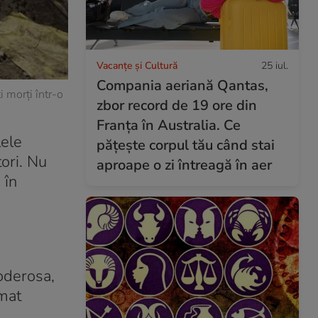
Vacanțe și Cultură
25 iul.
Compania aeriană Qantas,
i morți într-o
zbor record de 19 ore din
Franța în Australia. Ce
lele
pățește corpul tău când stai
tori. Nu
aproape o zi întreagă în aer
 în
Poderosa,
imat
.