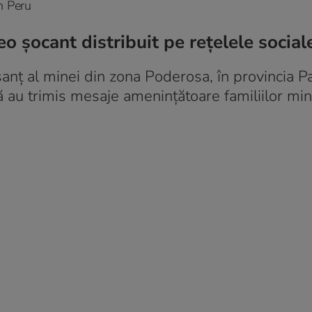
n Peru
deo șocant distribuit pe rețelele social
șanț al minei din zona Poderosa, în provincia Pa
au trimis mesaje amenințătoare familiilor mine