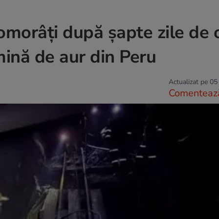
 omorâți după șapte zile de 
mină de aur din Peru
Actualizat pe 05
Comenteaz