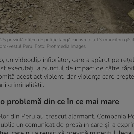
5 prezintă ofițeri de poliție lângă cadavrele a 13 muncitori găsiț
nord-vestul Peru. Foto: Profimedia Images
o, un videoclip înfiorător, care a apărut pe rețe
st executați la punctul de impact de către răpi
omită acest act violent, dar violența care crește
i criminalității.
, o problemă din ce în ce mai mare
inelor din Peru au crescut alarmant. Compania 
ublic un comunicat de presă în care și-a expr
ei, care nu a reușit să prevină mineritul ilegal