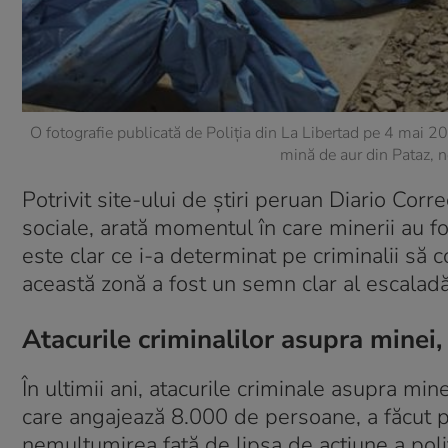
O fotografie publicată de Poliția din La Libertad pe 4 mai 202
mină de aur din Pataz, 
Potrivit site-ului de știri peruan Diario Corre
sociale, arată momentul în care minerii au fo
este clar ce i-a determinat pe criminalii să c
această zonă a fost un semn clar al escaladări
Atacurile criminalilor asupra minei
În ultimii ani, atacurile criminale asupra m
care angajează 8.000 de persoane, a făcut p
nemulțumirea față de lipsa de acțiune a poliți